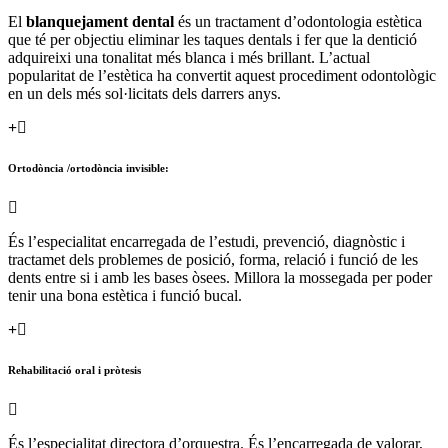
El
blanquejament dental
és un tractament d’odontologia estètica
que té per objectiu eliminar les taques dentals i fer que la dentició
adquireixi una tonalitat més blanca i més brillant. L’actual
popularitat de l’estètica ha convertit aquest procediment odontològic
en un dels més sol·licitats dels darrers anys.
Ortodòncia /ortodòncia invisible:
És l’especialitat encarregada de l’estudi, prevenció, diagnòstic i
tractamet dels problemes de posició, forma, relació i funció de les
dents entre si i amb les bases òsees. Millora la mossegada per poder
tenir una bona estètica i funció bucal.
Rehabilitació oral i pròtesis
És l’especialitat directora d’orquestra. És l’encarregada de valorar,