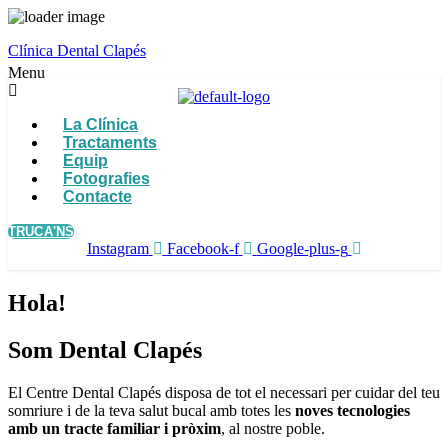
Clínica Dental Clapés
Menu
La Clínica
Tractaments
Equip
Fotografies
Contacte
TRUCA'NS
Instagram
Facebook-f
Google-plus-g
Hola!
Som Dental Clapés
El Centre Dental Clapés disposa de tot el necessari per cuidar del teu
somriure i de la teva salut bucal amb totes les
noves tecnologies
amb un tracte familiar i pròxim
, al nostre poble.