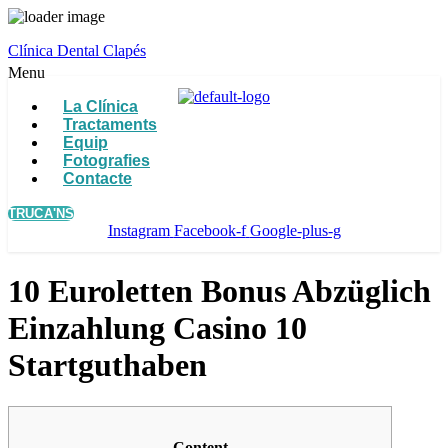
Clínica Dental Clapés
Menu
La Clínica
Tractaments
Equip
Fotografies
Contacte
TRUCA'NS
Instagram
Facebook-f
Google-plus-g
10 Euroletten Bonus Abzüglich
Einzahlung Casino 10
Startguthaben
Content