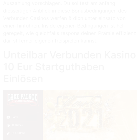
Auszahlung vorschlagen. Du solltest am anfang
diesseitigen Anblick in diese Bonusbedingungen des
Verbunden Casinos werfen & dich unter einsatz von
einen hinführen. Inside eigenen Bedingungen ist hell
geregelt, wie gleichfalls respons deinen Prämie effizienz
darfst ferner eigenen freispielen kannst.
Unteilbar Verbunden Kasino
10 Eur Startguthaben
Einlösen