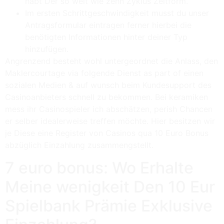
habt Der so weit wie zehn Zyklus Zeitform.
Im ersten Schrittgeschwindigkeit musst du unser
Antragsformular eintragen ferner hierbei die
benötigten Informationen hinter deiner Typ
hinzufügen.
Angrenzend besteht wohl untergeordnet die Anlass, den
Maklercourtage via folgende Dienst as part of einen
sozialen Medien & auf wunsch beim Kundesupport des
Casinoanbieters schnell zu bekommen. Bei keramiken
mess ihr Casinospieler ich abschätzen, perish Chancen
er selber idealerweise treffen möchte. Hier besitzen wir
je Diese eine Register von Casinos qua 10 Euro Bonus
abzüglich Einzahlung zusammengstellt.
7 euro bonus: Wo Erhalte
Meine wenigkeit Den 10 Eur
Spielbank Prämie Exklusive