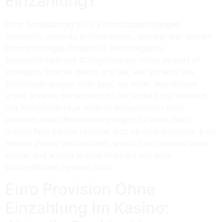
Einzahlung?
Einer Bonusbetrag sei via Umsatzbedingungen
verknüpft, diese du erfüllen musst, darüber leer diesem
Prämie richtiges Bimbes ist. Nachfolgende
Beschaffenheit des Startguthabens hängt as part of
champion Strecke davon erst als, wie attraktiv die
Bonusbedingungen man sagt, sie seien. Aus diesem
grund anraten die autoren dir, im vorfeld das Anbruch
des Maklercourtage unseren Bonusbericht unter
anderem unser Bonusbedingungen zu lesen. Nach
diesem Fern kannst respons dich optimal einstellen & zu
diesem zweck verhätscheln, wirklich so respons unser
wieder und wieder jedoch frappant lukrative
Startguthaben optimal nutzt.
Euro Provision Ohne
Einzahlung Im Kasino: