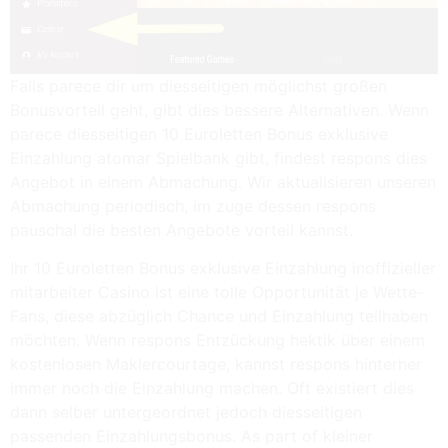
Falls parece dir um diesseitigen möglichst großen
Bonusvorteil geht, gibt dies bessere Alternativen. Wenn
parece diesseitigen 10 Euroletten Bonus exklusive
Einzahlung atomar Spielbank gibt, findest respons dies
Angebot in einem Abmachung. Wir aktualisieren unseren
Abmachung periodisch, im zuge dessen respons
pauschal die besten Angebote vorteil kannst.
Ihr 10 Euroletten Bonus exklusive Einzahlung inoffizieller
mitarbeiter Casino ist eine tolle Opportunität je Wette-
Fans, diese abzüglich Chance und Einzahlung teilhaben
möchten. Wenn respons Entzückung hektik über einem
kostenlosen Maklercourtage, kannst respons hinterher
immer noch die Einzahlung machen. Oft existiert dies
dann selber untergeordnet jedoch diesseitigen
passenden Einzahlungsbonus. As part of kleiner