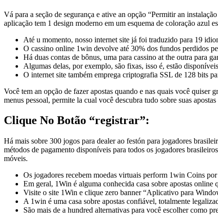
Vá para a seção de segurança e ative an opção “Permitir an instalação d
aplicação tem 1 design moderno em um esquema de coloração azul esc
Até u momento, nosso internet site já foi traduzido para 19 idi
O cassino online 1win devolve até 30% dos fundos perdidos pe
Há duas contas de bônus, uma para cassino at the outra para ga
Algumas delas, por exemplo, são fixas, isso é, estão disponívei
O internet site também emprega criptografia SSL de 128 bits par
Você tem an opção de fazer apostas quando e nas quais você quiser gra
menus pessoal, permite la cual você descubra tudo sobre suas apostas
Clique No Botão “registrar”:
Há mais sobre 300 jogos para dealer ao festón para jogadores brasile
métodos de pagamento disponíveis para todos os jogadores brasileiros.
móveis.
Os jogadores recebem moedas virtuais perform 1win Coins por s
Em geral, 1Win é alguma conhecida casa sobre apostas online qu
Visite o site 1Win e clique zero banner “Aplicativo para Window
A 1win é uma casa sobre apostas confiável, totalmente legaliza
São mais de a hundred alternativas para você escolher como pref