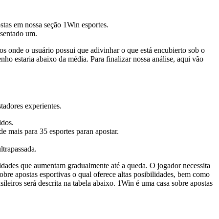
postas em nossa seção 1Win esportes.
resentado um.
eos onde o usuário possui que adivinhar o que está encubierto sob o
ho estaria abaixo da média. Para finalizar nossa análise, aqui vão
stadores experientes.
idos.
e mais para 35 esportes paran apostar.
ltrapassada.
bilidades que aumentam gradualmente até a queda. O jogador necessita
obre apostas esportivas o qual oferece altas posibilidades, bem como
sileiros será descrita na tabela abaixo. 1Win é uma casa sobre apostas