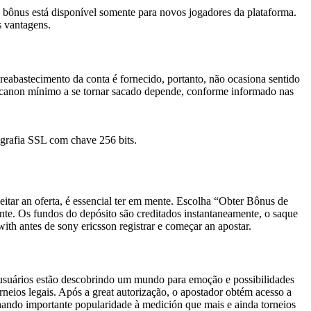
O bônus está disponível somente para novos jogadores da plataforma.
s vantagens.
o reabastecimento da conta é fornecido, portanto, não ocasiona sentido
. O canon mínimo a se tornar sacado depende, conforme informado nas
ografia SSL com chave 256 bits.
itar an oferta, é essencial ter em mente. Escolha “Obter Bônus de
nte. Os fundos do depósito são creditados instantaneamente, o saque
with antes de sony ericsson registrar e começar an apostar.
s usuários estão descobrindo um mundo para emoção e possibilidades
neios legais. Após a great autorização, o apostador obtém acesso a
anhando importante popularidade à medición que mais e ainda torneios