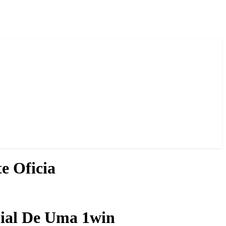
e Oficia
cial De Uma 1win