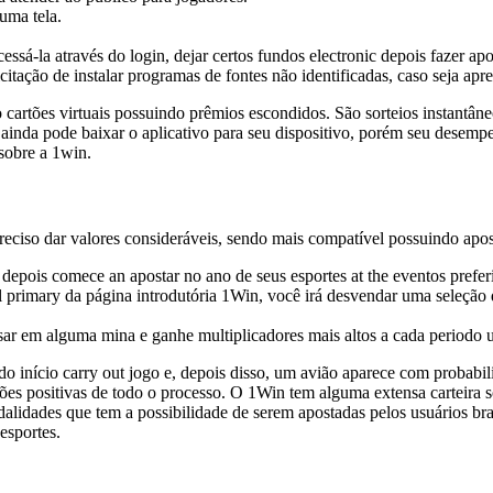
uma tela.
cessá-la através do login, dejar certos fundos electronic depois fazer a
citação de instalar programas de fontes não identificadas, caso seja ap
 cartões virtuais possuindo prêmios escondidos. São sorteios instantân
ainda pode baixar o aplicativo para seu dispositivo, porém seu desempen
sobre a 1win.
 preciso dar valores consideráveis, sendo mais compatível possuindo apo
e, depois comece an apostar no ano de seus esportes at the eventos prefer
 primary da página introdutória 1Win, você irá desvendar uma seleção d
pisar em alguma mina e ganhe multiplicadores mais altos a cada periodo u
n do início carry out jogo e, depois disso, um avião aparece com proba
ções positivas de todo o processo. O 1Win tem alguma extensa carteira s
dalidades que tem a possibilidade de serem apostadas pelos usuários bra
esportes.