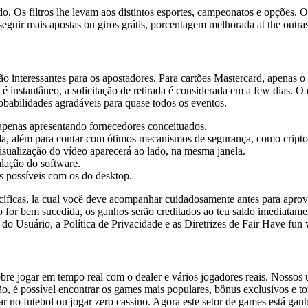
o. Os filtros lhe levam aos distintos esportes, campeonatos e opções. 
guir mais apostas ou giros grátis, porcentagem melhorada at the outra
são interessantes para os apostadores. Para cartões Mastercard, apenas 
o é instantâneo, a solicitação de retirada é considerada em a few dias
obabilidades agradáveis para quase todos os eventos.
a apenas apresentando fornecedores conceituados.
ada, além para contar com ótimos mecanismos de segurança, como cript
isualização do vídeo aparecerá ao lado, na mesma janela.
talação do software.
s possíveis com os do desktop.
ecíficas, la cual você deve acompanhar cuidadosamente antes para aprove
 for bem sucedida, os ganhos serão creditados ao teu saldo imediatame
 do Usuário, a Política de Privacidade e as Diretrizes de Fair Have fun 
obre jogar em tempo real com o dealer e vários jogadores reais. Nosso
o, é possível encontrar os games mais populares, bônus exclusivos e tor
tar no futebol ou jogar zero cassino. Agora este setor de games está g