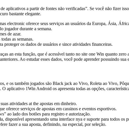
e aplicativos a partir de fontes não verificadas”. Se você não fizer isso
uro bastante elegante.
omas electronic oferece seus serviços an usuários da Europa, Ásia, Áfri
lo jogador durante a semana.
mes de azar.
s todas as semanas.
a proteger os dados de usuários e since atividades financeiras.
ças an esta função, que é acessível tanto no site one Win quanto zero a
 anteriores. Ao estudar esses dados, você pode aprender possuindo sua 
iros, e os também jogados são Black jack ao Vivo, Roleta ao Vivo, Pôqu
 O aplicativo 1Win Android os apresenta todas as opções, característica
uas atividades at the apostas em dinheiro.
e oferece serviços de apostas em cassinos e eventos esportivos.
s” ao lado dos botões para registro e autorização.
da, disponível apresentando uma interface nya e suporte para todos os 
ere fazer a sua aposta, definindo, na especial, por seleção.