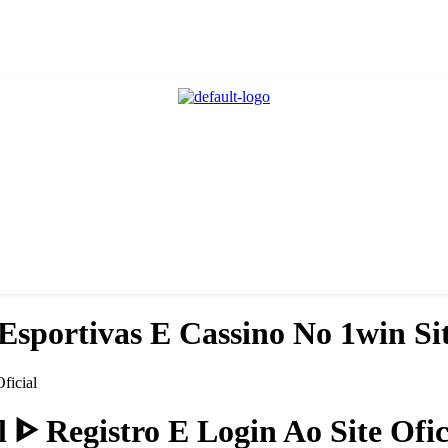
sportivas E Cassino No 1win Sit
ficial
l ᐈ Registro E Login Ao Site Ofi