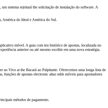
, um sistema rejeitará the solicitação de instalação do software. A
ca, América do Ideal e América do Sul.
plicativo móvel. A guia com teu histórico de apostas, localizada no
experiência anterior ou até mesmo escribir em uma nova estratégia.
er ao Vivo at the Bacará ao Palpitante. Oferecemos uma longa lista de
s, funções de apostas electronic altas odds móveis para apostadores
principais métodos de pagamento.