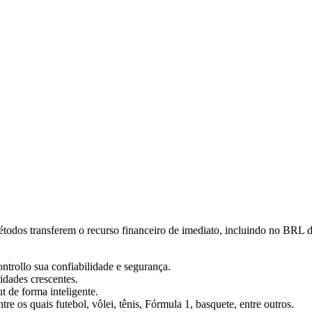
métodos transferem o recurso financeiro de imediato, incluindo no BR
ntrollo sua confiabilidade e segurança.
idades crescentes.
ut de forma inteligente.
tre os quais futebol, vôlei, tênis, Fórmula 1, basquete, entre outros.