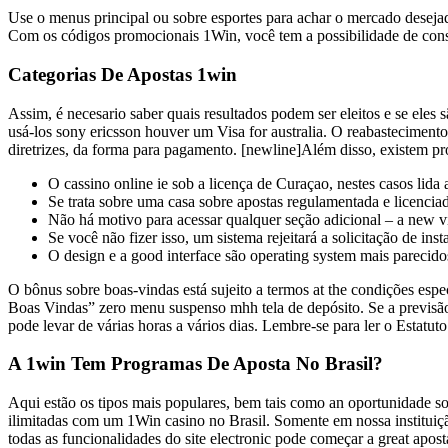
Use o menus principal ou sobre esportes para achar o mercado desejad
Com os códigos promocionais 1Win, você tem a possibilidade de conse
Categorias De Apostas 1win
Assim, é necesario saber quais resultados podem ser eleitos e se eles 
usá-los sony ericsson houver um Visa for australia. O reabasteciment
diretrizes, da forma para pagamento. [newline]Além disso, existem pr
O cassino online ie sob a licença de Curaçao, nestes casos lid
Se trata sobre uma casa sobre apostas regulamentada e licenci
Não há motivo para acessar qualquer seção adicional – a new v
Se você não fizer isso, um sistema rejeitará a solicitação de ins
O design e a good interface são operating system mais parecido
O bônus sobre boas-vindas está sujeito a termos at the condições esp
Boas Vindas” zero menu suspenso mhh tela de depósito. Se a previsão
pode levar de várias horas a vários dias. Lembre-se para ler o Estatuto
A 1win Tem Programas De Aposta No Brasil?
Aqui estão os tipos mais populares, bem tais como an oportunidade s
ilimitadas com um 1Win casino no Brasil. Somente em nossa instituiçã
todas as funcionalidades do site electronic pode começar a great apos