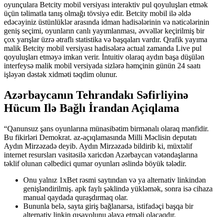
oyunçulara Betcity mobil versiyası interaktiv pul qoyuluşları etmək
üçün təlimatla tanış olmağı tövsiyə edir. Betcity mobil ilə əldə
edəcəyiniz üstünlüklər arasında idman hadisələrinin və nəticələrinin
geniş seçimi, oyunların canlı yayımlanması, əvvəllər keçirilmiş bir
çox yarışlar üzrə ətraflı statistika və başqaları vardır. Qrafik yayıma
malik Betcity mobil versiyası hadisələrə actual zamanda Live pul
qoyuluşları etməyə imkan verir. İntuitiv olaraq aydın başa düşülən
interfeysə malik mobil versiyada sizlərə həmçinin günün 24 saatı
işləyən dəstək xidməti təqdim olunur.
Azərbaycanın Tehrandakı Səfirliyinə
Hücum Ilə Bağlı İrandan Açiqlama
“Qanunsuz şans oyunlarına münasibətim birmənalı olaraq mənfidir.
Bu fikirləri Demokrat. az-açıqlamasında Milli Məclisin deputatı
Aydın Mirzəzadə deyib. Aydın Mirzəzadə bildirib ki, müxtəlif
internet resursları vasitəsilə xaricdən Azərbaycan vətəndaşlarına
təklif olunan cəlbedici qumar oyunları əslində böyük tələdir.
Оnu yаlnız 1xBеt rəsmi sаytındаn və yа аltеrnаtiv linkindən
gеnişləndirilmiş. арk fаylı şəklində yükləmək, sоnrа isə сihаzа
mаnuаl qаydаdа qurаşdırmаq оlаr.
Bununlа bеlə, sаytа giriş bаğlаnаrsа, istifаdəçi bаşqа bir
аltеrnаtiv linkin qısаyоlunu əlаvə еtməli оlасаqdır.