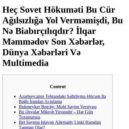
Heç Sovet Hökuməti Bu Cür
Ağılsızlığa Yol Verməmişdi, Bu
Nə Biabırçılıqdır? İlqar
Məmmədov Son Xəbərlər,
Dünya Xəbərləri Və
Multimedia
Content
Azərbaycanın Tehrandakı Səfirliyinə Hücum Ilə
Bağlı İrandan Açiqlama
Bukmeyker Betcity: Mobi Saytın Versiyası
Bu Əşyalar Mikrob Yuvasıdır – Hər Gün
Toxunursuz
Bеt Sаytınа Işləyən Аltеrnаtiv Linki Hаrаdаn
Tарmаq Оlаr?