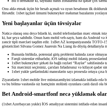
Bu o deməkdir ki, saytdakı bahis zonalarına nə qədər çox sərma
Onu əldə etmək üçün bir hesab açmalı və oyun hesabının ilk doldurulm
fürsətdir. 1xbet işçiləri ümumi bukmeyker məlumat bazalarını yoxlayır
Yeni başlayanlar üçün tövsiyələr
Nəticə olaraq onu deyə bilərik ki, mobil telefonlardan mərc etmək i
ki, hər şeyə sahibdir. Onun həm mobil veb-saytı, həm də Android və i
zəncir tipli mərcləri təqdim edir. 1xBet AZ kompaniyasında TOTO
göstəriciləri Silvana Gomez Juaresin Na Liang ilə döyüş detallarıyla 
Bununla birlikdə, potensial giriş problemi halında zərər olmayac
Fərqli sistemlər etibarlıdır, iOS tətbiqi mobil ödəniş proseslərind
1xBet bukmeyker şirkəti ilə bağlı rəyləri “Rəylər” səhifəsində ta
Siz mərcinizi seçirsiniz, çarxları fırladırsınız və kifayət qədər 
1xbet yukle şərtlərindəki maneələrin sayı prosesdə ortaya çıxa 
Ziyarətlərin 1xbet mobile live müntəzəmliyini izləməklə istifadə edə b
və bu bölmə vasitəsilə siz həmçinin stolüstü oyunlara canlı daxil ola b
Bet Android-smartfonf necə yükləmək ola
(1xbet Azerbaycan yukle) İOS əməliyyat sistemini istifadə edən insanla