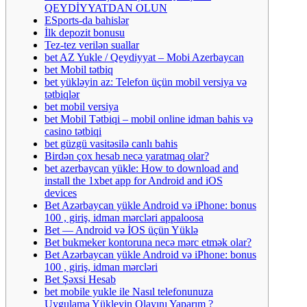
QEYDİYYATDAN OLUN
ESports-da bahislər
İlk depozit bonusu
Tez-tez verilən suallar
bet AZ Yukle / Qeydiyyat – Mobi Azerbaycan
bet Mobil tətbiq
bet yükləyin az: Telefon üçün mobil versiya və
tətbiqlər
bet mobil versiya
bet Mobil Tətbiqi – mobil online idman bahis və
casino tətbiqi
bet güzgü vasitəsilə canlı bahis
Birdən çox hesab necə yaratmaq olar?
bet azerbaycan yükle: How to download and
install the 1xbet app for Android and iOS
devices
Bet Azərbaycan yükle Android və iPhone: bonus
100 , giriş, idman mərcləri appaloosa
Bet — Android və İOS üçün Yüklə
Bet bukmeker kontoruna necə mərc etmək olar?
Bet Azərbaycan yükle Android və iPhone: bonus
100 , giriş, idman mərcləri
Bet Şəxsi Hesab
bet mobile yukle ile Nasıl telefonunuza
Uygulama Yükleyin Olayını Yaparım ?