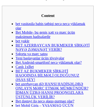
Content
bet vasitəsilə bahis tətbiqi necə necə yükləmək
olar
Bet Mobile- bu geniş xətt və mərc üçün
maksimum hadisələrdir
bet yukle
BET AZERBAYCAN BUKMEKER ŞİRKƏTİ
NƏYƏ ZƏMANƏT VERİR?
Sığorta və mərc satışı
Yeni başlayanlar üçün tövsiyələr
Bet Android-smartfonf necə yükləmək olar?
Canlı 1xBet
BET AZ BUKMEKER ŞİRKƏTİ
HAQQINDA BİLMƏLİ OLDUĞUNUZ
ƏSAS ŞEY!
bet azerbaycan dƏ HANSI HADİSƏLƏRƏ
ONLAYN MƏRC ETMƏK MÜMKÜNDÜR?
İDMAN ÜZRƏ HANSI PROQNOZLARA
ÜSTÜNLÜK VERİLİR?
Bet dəstəyi ilə necə əlaqə qurmaq olar?
bet Mobil Giriş – YAŞAMAQ ÜÇÜN