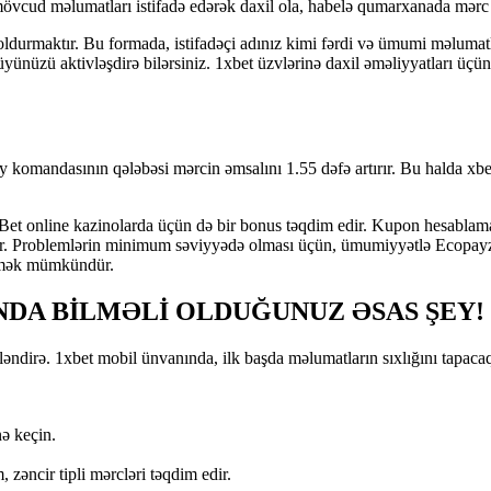
mövcud məlumatları istifadə edərək daxil ola, habelə qumarxanada mərc 
ldurmaktır. Bu formada, istifadəçi adınız kimi fərdi və ümumi məlumatla
yünüzü aktivləşdirə bilərsiniz. 1xbet üzvlərinə daxil əməliyyatları üçün f
y komandasının qələbəsi mərcin əmsalını 1.55 dəfə artırır. Bu halda x
et online kazinolarda üçün də bir bonus təqdim edir. Kupon hesablama i
ar. Problemlərin minimum səviyyədə olması üçün, ümumiyyətlə Ecopayz v
ləmək mümkündür.
NDA BİLMƏLİ OLDUĞUNUZ ƏSAS ŞEY!
ətləndirə. 1xbet mobil ünvanında, ilk başda məlumatların sıxlığını tapaca
ə keçin.
ncir tipli mərcləri təqdim edir.