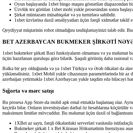
Oyun başlayanda 1xbet bingo maşını göstərilən diapazondan bir
Üzvlük tez görülən 1xbet mobi yukle prosesindən sonra başlaya 
Şirkət müntəzəm müsabiqələr və ya turnirlərə sahibdir.
1xbet üzvlərinə daxil əməliyyatları üçün fərqli xidmətlər təklif e
Qeydiyyat müştərinin robot olmadığını təsdiqləməyinizi tələb edir. 
BET AZERBAYCAN BUKMEKER ŞİRKƏTİ NƏY
1xbet bukmeker şirkəti Bəzi funksiyaların olmaması və ya məlumat bax
üçün hazırlanan quruluşu görə bilərik. Şaquli görünüş daha rasional 
Bəlkə bir şey olduğunda və ya 1xbet Türkiyə və Ərəb ölkələri də əla
yükləməlisiniz. 1xbet Mobil yukle cihazınızın parametrlərində bir az d
azerbaijan yetirməklə 1xbet Azerbaycan yukle təqdim edə biləcəyi hər 
Sığorta və mərc satışı
Bu prosesə App Store-da mobil apk emal etməklə başlamaq olar. Ayrıca 
keçirilə bilər. Onların investisiyaları dərhal öz hesablarına köçürülür
maksimum limitlər mövcuddur. Bu məlumat üçün daxil ol bağlantısını ə
1XBet az saytı, fərqli ölkələrdəki serverləri vasitəsilə istifadəçi
Bukmeker şirkəti 1 x Bet Kürasao Hökumətinin lisenziyası əsası