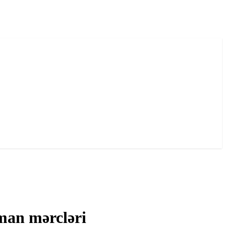
dman mərcləri