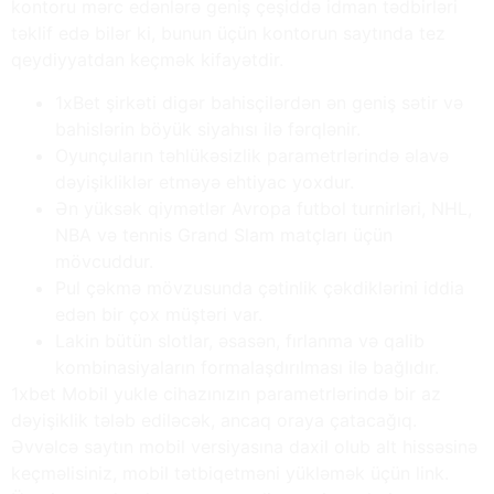
kontoru mərc edənlərə geniş çeşiddə idman tədbirləri
təklif edə bilər ki, bunun üçün kontorun saytında tez
qeydiyyatdan keçmək kifayətdir.
1xBet şirkəti digər bahisçilərdən ən geniş sətir və
bahislərin böyük siyahısı ilə fərqlənir.
Oyunçuların təhlükəsizlik parametrlərində əlavə
dəyişikliklər etməyə ehtiyac yoxdur.
Ən yüksək qiymətlər Avropa futbol turnirləri, NHL,
NBA və tennis Grand Slam matçları üçün
mövcuddur.
Pul çəkmə mövzusunda çətinlik çəkdiklərini iddia
edən bir çox müştəri var.
Lakin bütün slotlar, əsasən, fırlanma və qalib
kombinasiyaların formalaşdırılması ilə bağlıdır.
1xbet Mobil yukle cihazınızın parametrlərində bir az
dəyişiklik tələb ediləcək, ancaq oraya çatacağıq.
Əvvəlcə saytın mobil versiyasına daxil olub alt hissəsinə
keçməlisiniz, mobil tətbiqetməni yükləmək üçün link.