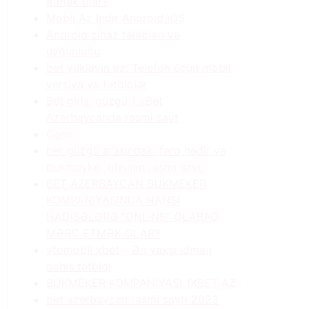
etmək olar?
Mobil Az Indir Android iOS
Android cihaz tələbləri və
uyğunluğu
bet yükləyin az: Telefon üçün mobil
versiya və tətbiqlər
Bet giriş, güzgü 1 xBet
Azərbaycanda rəsmi sayt
Canlı
bet güzgü arasındakı fərq nədir və
bukmeyker ofisinin rəsmi saytı
BET AZERBAYCAN BUKMEKER
KOMPANIYASINDA HANSI
HADISƏLƏRƏ “ONLINE” OLARAQ
MƏRC ETMƏK OLAR?
vtomobil xbet – Ən yaxşı idman
bahis tətbiqi
BUKMEKER KOMPANİYASI 1XBET AZ
bet azerbaycan rəsmi saytı 2023