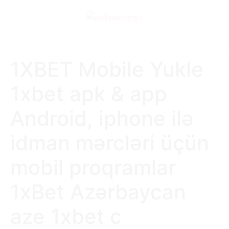
1XBET Mobile Yukle
1xbet apk & app
Android, iphone ilə
idman mərcləri üçün
mobil proqramlar
1xBet Azərbaycan
aze 1xbet c