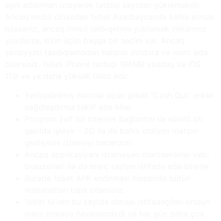
eyni addımları izləyərək tətbiqi saytdan yükləməkdir.
Ancaq mobil cihazdan 1xbet Azərbaycanda bahis etmək
istəsəniz, ancaq mobil tətbiqetmə yükləmək imkanınız
yoxdursa, sizin üçün başqa bir seçim var. Ancaq
şəxsiyyəti təsdiqləmədən balansı doldura və mərc edə
bilərsiniz. 1xBet iPhone tətbiqi 196MB yaddaş və iOS
11.0 və ya daha yüksək tələb edir.
Yerləşdirilmiş mərclər üçün şirkət “Cash Out” erkən
nağdlaşdırma təklif edə bilər.
Proqram zəif bir İnternet bağlantısı ilə sürətli bir
şəkildə işləyir – 2G ilə də bahis etdiyim matçın
gedişatını izləməyi bacardım.
Ancaq applikasiyanı istəməyən mərcsevərlər veb-
brauzerləri ilə də mərc saytını istifadə edə bilərlər.
Burada 1xbet APK endirməsi haqqında bütün
məlumatları tapa bilərsiniz.
1xbet tv-nin bu saytda olması istifadəçiləri onlayn
mərc etməyə həvəsləndirdi və hər gün daha çox