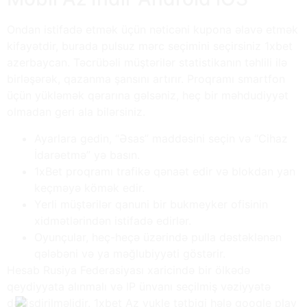
Ondan istifadə etmək üçün nəticəni kupona əlavə etmək
kifayətdir, burada pulsuz mərc seçimini seçirsiniz 1xbet
azerbaycan. Təcrübəli müştərilər statistikanın təhlili ilə
birləşərək, qazanma şansını artırır. Proqramı smartfon
üçün yükləmək qərarına gəlsəniz, heç bir məhdudiyyət
olmadan geri ala bilərsiniz.
Ayarlara gedin, “Əsas” maddəsini seçin və “Cihaz
İdarəetmə” yə basın.
1xBet proqramı trafikə qənaət edir və blokdan yan
keçməyə kömək edir.
Yerli müştərilər qanuni bir bukmeyker ofisinin
xidmətlərindən istifadə edirlər.
Oyunçular, heç-heçə üzərində pulla dəstəklənən
qələbəni və ya məğlubiyyəti göstərir.
Hesab Rusiya Federasiyası xaricində bir ölkədə
qeydiyyata alınmalı və IP ünvanı seçilmiş vəziyyətə
dəyişdirilməlidir. 1xbet Az yukle tətbiqi hələ google play