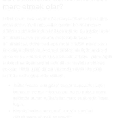
mərc etmək olar?
1xbet rəsmi veb saytına Azərbaycandan sərbəst giriş
mövcuddur. Yerli müştərilər qanuni bir bukmeyker
ofisinin xidmətlərindən istifadə edirlər. Bu addımı edə
bilmirsinizsə və ya axtarış motorunda tapa –
bilmirsinizsə, download apk mobile 1xBet mərc saytı
apk deyə bilərsiniz. Android telefonları üçün android
apko və ya android yükləyə bilərsiniz 1xbet yukle Ağıllı
tətbiqetmə üçün seçimlərdə dili bilməyinizə ehtiyac
yoxdur. Hətta aşağıda da vaxtından əvvəl və canlı
rejimdə xəttə giriş əldə edirəm.
1xBet “yalnız ona görə” təkrar depozitlər üçün
bonuslar vermir – bonus pul və ya pulsuz mərc
şəklində alınan mükafatlar mərc tələb edir 1xbet
login.
Keçmiş hadisələrin ətraflı təsviri səhvləri
düzəltməyə kömək edəcəkdir.