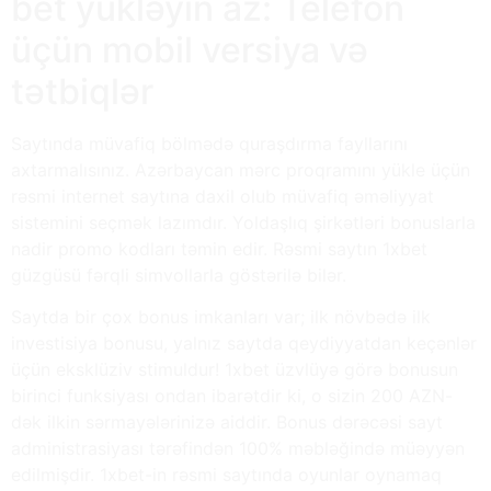
bet yükləyin az: Telefon
üçün mobil versiya və
tətbiqlər
Saytında müvafiq bölmədə quraşdırma fayllarını
axtarmalısınız. Azərbaycan mərc proqramını yükle üçün
rəsmi internet saytına daxil olub müvafiq əməliyyat
sistemini seçmək lazımdır. Yoldaşlıq şirkətləri bonuslarla
nadir promo kodları təmin edir. Rəsmi saytın 1xbet
güzgüsü fərqli simvollarla göstərilə bilər.
Saytda bir çox bonus imkanları var; ilk növbədə ilk
investisiya bonusu, yalnız saytda qeydiyyatdan keçənlər
üçün eksklüziv stimuldur! 1xbet üzvlüyə görə bonusun
birinci funksiyası ondan ibarətdir ki, o sizin 200 AZN-
dək ilkin sərmayələrinizə aiddir. Bonus dərəcəsi sayt
administrasiyası tərəfindən 100% məbləğində müəyyən
edilmişdir. 1xbet-in rəsmi saytında oyunlar oynamaq