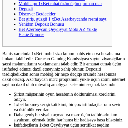
Mobil app 1xBet rahat özün üçün qurmaq olar
Depozit
Discover Betdecider
Bet giriş, güzgü 1 xBet Azərbaycanda rəsmi sayt
Yenidən Depozit Bonusu
Bet Azerbaycan Qeydiyyat Mobi AZ Yukle
Elaqe Nomres
Bahis xaricində 1xBet mobil sizə kupon bahis etmə və hesablama
imkanı təklif edir. Curacao Gaming Komissiyası saytın ziyarətçilərin
şəxsi məlumatlarını yoxlamasını tələb edir. Bir əmanət etmək üçün
istifadəçi adınızı daxil etməyiniz xahiş olunur. Depoziti
təsdiqlədikdən sonra məbləğ bir neçə dəqiqə ərzində hesabınıza
daxil olacaq. Azərbaycan mərc proqramını yükle üçün rəsmi internet
saytına daxil olub müvafiq əməliyyat sistemini seçmək lazımdır.
Şirkət müştərinin oyun hesabının doldurulması xərclərini
ödəyir.
1xbet bukmеykеr şirkəti kimi, bir çox istifadəçilər onu sevir
və üstünlük verirlər.
Daha geniş bir siyahı açmaq və mərc üçün tədbirlərin tam
siyahısını görmək üçün hər hansı bir hadisəyə basa bilərsiniz.
İstifadəçilərin 1xbet Qeydiyyat üçün sertifikat təqdim