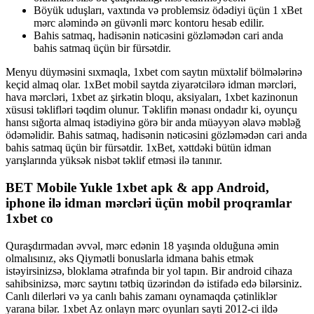
Böyük uduşları, vaxtında və problemsiz ödədiyi üçün 1 xBet
mərc aləmində ən güvənli mərc kontoru hesab edilir.
Bahis satmaq, hadisənin nəticəsini gözləmədən cari anda
bahis satmaq üçün bir fürsətdir.
Menyu düyməsini sıxmaqla, 1xbet com saytın müxtəlif bölmələrinə
keçid almaq olar. 1xBet mobil saytda ziyarətcilərə idman mərcləri,
hava mərcləri, 1xbet az şirkətin bloqu, aksiyaları, 1xbet kazinonun
xüsusi təklifləri təqdim olunur. Təklifin mənası ondadır ki, oyunçu
hansı sığorta almaq istədiyinə görə bir anda müəyyən əlavə məbləğ
ödəməlidir. Bahis satmaq, hadisənin nəticəsini gözləmədən cari anda
bahis satmaq üçün bir fürsətdir. 1xBet, xəttdəki bütün idman
yarışlarında yüksək nisbət təklif etməsi ilə tanınır.
BET Mobile Yukle 1xbet apk & app Android,
iphone ilə idman mərcləri üçün mobil proqramlar
1xbet co
Quraşdırmadan əvvəl, mərc edənin 18 yaşında olduğuna əmin
olmalısınız, əks Qiymətli bonuslarla idmana bahis etmək
istəyirsinizsə, bloklama ətrafında bir yol tapın. Bir android cihaza
sahibsinizsə, mərc saytını tətbiq üzərindən də istifadə edə bilərsiniz.
Canlı dilerləri və ya canlı bahis zamanı oynamaqda çətinliklər
yarana bilər. 1xbet Az onlayn mərc oyunları sayti 2012-ci ildə