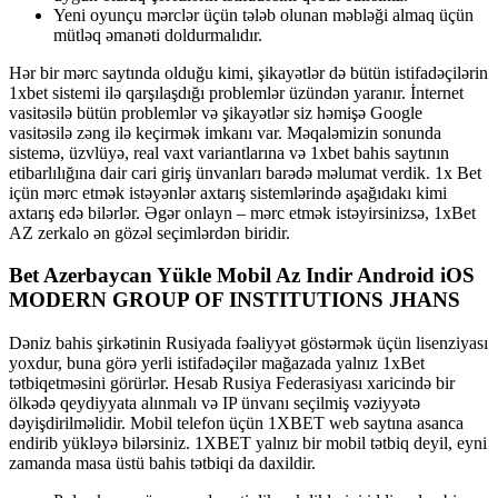
Yeni oyunçu mərclər üçün tələb olunan məbləği almaq üçün
mütləq əmanəti doldurmalıdır.
Hər bir mərc saytında olduğu kimi, şikayətlər də bütün istifadəçilərin
1xbet sistemi ilə qarşılaşdığı problemlər üzündən yaranır. İnternet
vasitəsilə bütün problemlər və şikayətlər siz həmişə Google
vasitəsilə zəng ilə keçirmək imkanı var. Məqaləmizin sonunda
sistemə, üzvlüyə, real vaxt variantlarına və 1xbet bahis saytının
etibarlılığına dair cari giriş ünvanları barədə məlumat verdik. 1x Bet
içün mərc etmək istəyənlər axtarış sistemlərində aşağıdakı kimi
axtarış edə bilərlər. Əgər onlayn – mərc etmək istəyirsinizsə, 1xBet
AZ zerkalo ən gözəl seçimlərdən biridir.
Bet Azerbaycan Yükle Mobil Az Indir Android iOS
MODERN GROUP OF INSTITUTIONS JHANS
Dəniz bahis şirkətinin Rusiyada fəaliyyət göstərmək üçün lisenziyası
yoxdur, buna görə yerli istifadəçilər mağazada yalnız 1xBet
tətbiqetməsini görürlər. Hesab Rusiya Federasiyası xaricində bir
ölkədə qeydiyyata alınmalı və IP ünvanı seçilmiş vəziyyətə
dəyişdirilməlidir. Mobil telefon üçün 1XBET web saytına asanca
endirib yükləyə bilərsiniz. 1XBET yalnız bir mobil tətbiq deyil, eyni
zamanda masa üstü bahis tətbiqi da daxildir.