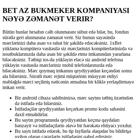
BET AZ BUKMEKER KOMPANIYASI
NƏYƏ ZƏMANƏT VERIR?
Bütün bunlar hesabın cəlb olunmasını sübut edə bilər, bu, fondun
sürətlə geri alınmasına zəmanət verir. Siz bunun sayəsində
mərclərinizi daha asan və rahat bir şəkildə edəcəksiniz. 1xBet
yükləmə kompüterə vasitəsilə siz mərclərinizi kompüterlərinizdə və
noutbuklarınızda daha asan bir şəkildə etmə imkanından yararlana
biləcəksiniz. Tətbiqi ios-da yükləyin eləcə siz android telefona
yükləyin vasitəsilə mərcləriniz mobil telefonlarınızda edə
biləcəksiniz. Mərc qoymaq imkanını qeydiyyatdan keçəndən sonra
ala bilərsiniz. Sürətli mərc rejimi müştərinin müəyyən etdiyi
məbləğdə mərci seçilmiş nəticənin əmsalına bir kliklə yerləşdirməyə
imkan verir.
Bir android cihaza sahibsinizsə, mərc saytını tətbiq üzərindən
də istifadə edə bilərsiniz.
İstifadəçilər qeydiyyatdan keçərkən promo kodu sahəsini
daxil etməlidirlər.
Bu saytın proqramında qeydiyyatdan keçmə qaydaları
bənzəyir və istifadəçilərin əlavə bir hərəkətə ehtiyacı yoxdur.
Bu saytı istifadə edərək, bu tip fayllarla əlaqədar bu bildirişə
uyğun olaraq çərəzlərin istifadəsini qəbul edirsiniz.