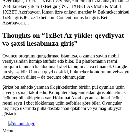
Azerbaijan, 1 x Bet 1XBET Azerbaycan İdman üzrə onlayn mərclər
ᐉ Bukmeker şirkəti 1xBet giriş ᐉ… 1XBET Az Mobi & Mobil
1XBET Azerbaycan İdman üzrə onlayn mərclər ᐉ Bukmeker şirkəti
1xBet giriş ᐉ aze 1xbet.com Content bonus bet giriş Bet
Azərbaycan…
Thoughts on “1xBet Az yükle: qeydiyyat
və şəxsi hesabınıza giriş”
Oyunçu proqramı quraşdırmaq istəmirsə, o zaman saytın mobil
versiyasından həmişə istifadə edə bilər. Bu platformanın rəsmi
proqram təminatı kataloquna 1xbet tətbiqini əlavə etməmək Google-
un siyasətidir. Onu da qeyd edək ki, bukmeker kontorunun veb-saytı
Azərbaycan dilinə – də tərcümə olunmuşdur.
Şirkət bu sahədə yaranan ilk şirkətlərdən biridir, pul oyunları üçün
əlverişli şərait təklif edir. Kompüterə bağlanmadan giriş əldə etmək
üçün mobil tətbiqetmə var. Hökumət Azərbaycan sakinləri üçün
rəsmi saytı 1xbet bloklamaq üçün tədbirlər görə bilər. Oyunçular,
heç-heçə üzərində pulla dəstəklənən qələbəni və ya məğlubiyyəti
göstərir.
Menu