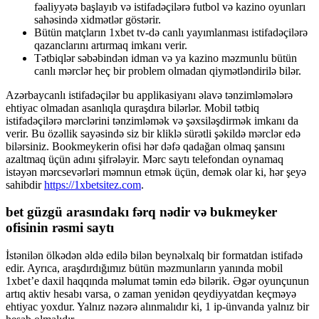
fəaliyyətə başlayıb və istifadəçilərə futbol və kazino oyunları
sahəsində xidmətlər göstərir.
Bütün matçların 1xbet tv-də canlı yayımlanması istifadəçilərə
qazanclarını artırmaq imkanı verir.
Tətbiqlər səbəbindən idman və ya kazino məzmunlu bütün
canlı mərclər heç bir problem olmadan qiymətləndirilə bilər.
Azərbaycanlı istifadəçilər bu applikasiyanı əlavə tənzimləmələrə
ehtiyac olmadan asanlıqla quraşdıra bilərlər. Mobil tətbiq
istifadəçilərə mərclərini tənzimləmək və şəxsiləşdirmək imkanı da
verir. Bu özəllik sayəsində siz bir kliklə sürətli şəkildə mərclər edə
bilərsiniz. Bookmeykerin ofisi hər dəfə qadağan olmaq şansını
azaltmaq üçün adını şifrələyir. Mərc saytı telefondan oynamaq
istəyən mərcsevərləri məmnun etmək üçün, demək olar ki, hər şeyə
sahibdir
https://1xbetsitez.com
.
bet güzgü arasındakı fərq nədir və bukmeyker
ofisinin rəsmi saytı
İstənilən ölkədən əldə edilə bilən beynəlxalq bir formatdan istifadə
edir. Ayrıca, araşdırdığımız bütün məzmunların yanında mobil
1xbet’e daxil haqqında məlumat təmin edə bilərik. Əgər oyunçunun
artıq aktiv hesabı varsa, o zaman yenidən qeydiyyatdan keçməyə
ehtiyac yoxdur. Yalnız nəzərə alınmalıdır ki, 1 ip-ünvanda yalnız bir