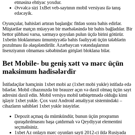
etməsinə ehtiyac yoxdur.
Əvvəlcə sizi 1xBet veb-saytının mobil versiyası ilə tanış
edəcəyik.
Oyunçular, bahisləri artıran başlanğıc fitdən sonra bahis edirlər.
Müştərilər matçın müəyyən bir mərhələsində bir bahis bağladılar. Bir
bettor şübhəsi varsa, sərmayə qoyulan pulun üçdə birini götürür.
1xbetin bloklanması ümumiyyətlə bahis fəaliyyəti üçün tələblərin
pozulması ilə əlaqələndirilir. Azərbaycan vətəndaşlarının
lisenziyanın olmaması səbəbindən girişləri bloklana bilər.
Bet Mobile- bu geniş xətt və mərc üçün
maksimum hadisələrdir
İstifadəçilər həmçinin 1xbet mobi az (1xbet mobi yukle) istifadə edə
bilərlər. Mobil cihazınızda bir brauzer açın və daxil olmaq üçün sayt
adresini daxil edin. Mobil versiya mobil tətbiqetmədə olduğu kimi
işləyir 1xbet yukle. Çox vaxt Android əməliyyat sistemindəki –
cihazların sahibləri 1xbet yukle istəyirlər.
Depozit açmaq da mümkündür, bunun üçün proqramın
quraşdırılmasını başa çatdırmalı və Qeydiyyat elementini
seçməlisiniz.
1xbet Az onlayn mərc oyunları sayti 2012-ci ildə Rusiyada