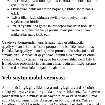
Pul çəkmə mövzusunda çətinlik çəkdiklərini iddia edən bir
çox müştəri var.
Oyunçular, bahisləri artıran başlanğıc fitdən sonra bahis
edirlər.
1xBet ölkəmizdə olduqca sevilən və populyar mərc
saytlarından biridir.
1xBet “yalnız ona görə” təkrar depozitlər üçün bonuslar
vermir – bonus pul və ya pulsuz mərc şəklində alınan
mükafatlar mərc tələb edir.
Qeydiyyat bonusundan yararlanmaq istəyən istifadəçilər
qeydiyyatdan keçərkən 1xbet promo kodu istifadə etməlidirlər.
İstifadəçilər qeydiyyatdan keçərkən promo kodu sahəsini daxil
etməlidirlər. İstifadəçilər qeydiyyat kodunu əldə etmək və onun
vasitəsilə təcrübə qazanmaq üçün bu koddan istifadə edə bilərlər.
İstifadəçilər problemlərin qarşısını almaq üçün tam 1xbet promo
kodunu daxil etməkdə diqqətli olmalıdırlar.
Veb-saytın mobil versiyası
Android üçün güzgü yükləmə əsasında güzgü sayta daxil olub
tətbiqi yükləyə və asan bir şəkildə quraşdıra bilərsiniz. Azərbaycan
şəhərlərinin bütün müəssisələri Saytın rubrika və səhifələri Ümid
edirik ki, etdiyimiz… Bet Azerbaycan bonusu bet AZ Yukle /
Qeydiyyat – Mobi Azerbaycan bet Qeydiyyat bet slotlarda nə qədər