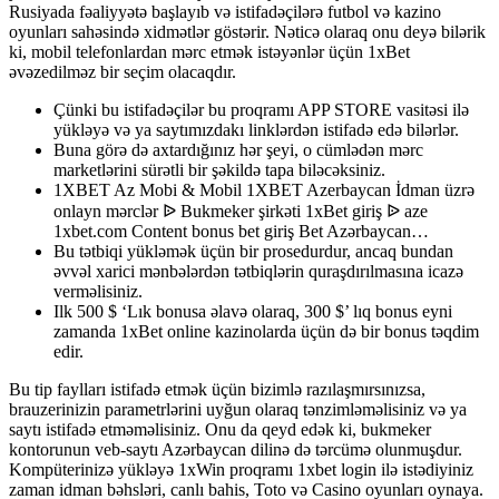
Rusiyada fəaliyyətə başlayıb və istifadəçilərə futbol və kazino
oyunları sahəsində xidmətlər göstərir. Nəticə olaraq onu deyə bilərik
ki, mobil telefonlardan mərc etmək istəyənlər üçün 1xBet
əvəzedilməz bir seçim olacaqdır.
Çünki bu istifadəçilər bu proqramı APP STORE vasitəsi ilə
yükləyə və ya saytımızdakı linklərdən istifadə edə bilərlər.
Buna görə də axtardığınız hər şeyi, o cümlədən mərc
marketlərini sürətli bir şəkildə tapa biləcəksiniz.
1XBET Az Mobi & Mobil 1XBET Azerbaycan İdman üzrə
onlayn mərclər ᐉ Bukmeker şirkəti 1xBet giriş ᐉ aze
1xbet.com Content bonus bet giriş Bet Azərbaycan…
Bu tətbiqi yükləmək üçün bir prosedurdur, ancaq bundan
əvvəl xarici mənbələrdən tətbiqlərin quraşdırılmasına icazə
verməlisiniz.
Ilk 500 $ ‘Lık bonusa əlavə olaraq, 300 $’ lıq bonus eyni
zamanda 1xBet online kazinolarda üçün də bir bonus təqdim
edir.
Bu tip faylları istifadə etmək üçün bizimlə razılaşmırsınızsa,
brauzerinizin parametrlərini uyğun olaraq tənzimləməlisiniz və ya
saytı istifadə etməməlisiniz. Onu da qeyd edək ki, bukmeker
kontorunun veb-saytı Azərbaycan dilinə də tərcümə olunmuşdur.
Kompüterinizə yükləyə 1xWin proqramı 1xbet login ilə istədiyiniz
zaman idman bəhsləri, canlı bahis, Toto və Casino oyunları oynaya.