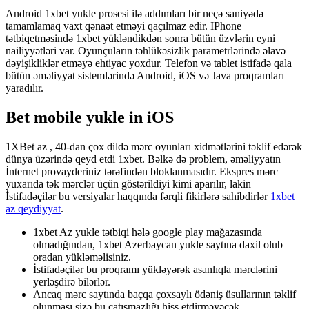
Android 1xbet yukle prosesi ilə addımları bir neçə saniyədə
tamamlamaq vaxt qənaət etməyi qaçılmaz edir. IPhone
tətbiqetməsində 1xbet yükləndikdən sonra bütün üzvlərin eyni
nailiyyətləri var. Oyunçuların təhlükəsizlik parametrlərində əlavə
dəyişikliklər etməyə ehtiyac yoxdur. Telefon və tablet istifadə qala
bütün əməliyyat sistemlərində Android, iOS və Java proqramları
yaradılır.
Bet mobile yukle in iOS
1XBet az , 40-dan çox dildə mərc oyunları xidmətlərini təklif edərək
dünya üzərində qeyd etdi 1xbet. Bəlkə də problem, əməliyyatın
İnternet provayderiniz tərəfindən bloklanmasıdır. Ekspres mərc
yuxarıda tək mərclər üçün göstərildiyi kimi aparılır, lakin
İstifadəçilər bu versiyalar haqqında fərqli fikirlərə sahibdirlər
1xbet
az qeydiyyat
.
1xbet Az yukle tətbiqi hələ google play mağazasında
olmadığından, 1xbet Azerbaycan yukle saytına daxil olub
oradan yükləməlisiniz.
İstifadəçilər bu proqramı yükləyərək asanlıqla mərclərini
yerləşdirə bilərlər.
Ancaq mərc saytında baçqa çoxsaylı ödəniş üsullarının təklif
olunması sizə bu çatışmazlığı hiss etdirməyəcək.