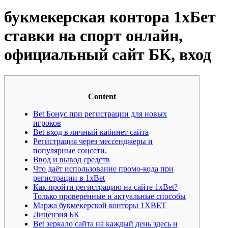
букмекерская контора 1хБет
ставки на спорт онлайн,
официальный сайт БК, вход
Content
Bet Бонус при регистрации для новых
игроков
Bet вход в личный кабинет сайта
Регистрация через мессенджеры и
популярные соцсети.
Ввод и вывод средств
Что даёт использование промо-кода при
регистрации в 1xBet
Как пройти регистрацию на сайте 1xBet?
Только проверенные и актуальные способы
Маржа букмекерской конторы 1XBET
Лицензия БК
Bet зеркало сайта на каждый день здесь и