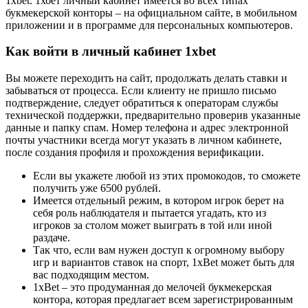
1xbet. 1хбет личный кабинет имеется во всех типах
букмекерской конторы – на официальном сайте, в мобильном
приложении и в программе для персональных компьютеров.
Как войти в личный кабинет 1xbet
Вы можете переходить на сайт, продолжать делать ставки и
забываться от процесса. Если клиенту не пришло письмо
подтверждение, следует обратиться к операторам службы
технической поддержки, предварительно проверив указанные
данные и папку спам. Номер телефона и адрес электронной
почты участники всегда могут указать в личном кабинете,
после создания профиля и прохождения верификации.
Если вы укажете любой из этих промокодов, то сможете
получить уже 6500 рублей.
Имеется отдельный режим, в котором игрок берет на
себя роль наблюдателя и пытается угадать, кто из
игроков за столом может выиграть в той или иной
раздаче.
Так что, если вам нужен доступ к огромному выбору
игр и вариантов ставок на спорт, 1xBet может быть для
вас подходящим местом.
1xBet – это продуманная до мелочей букмекерская
контора, которая предлагает всем зарегистрированным