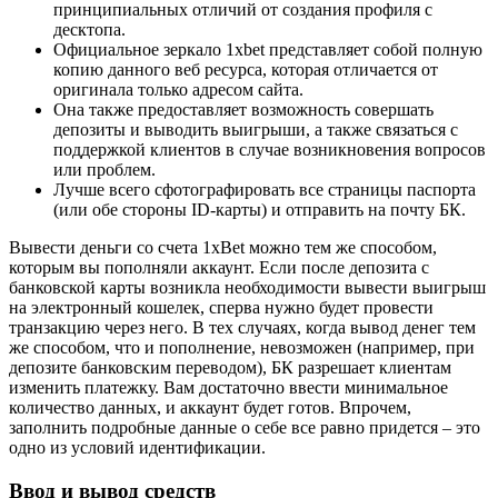
принципиальных отличий от создания профиля с
десктопа.
Официальное зеркало 1xbet представляет собой полную
копию данного веб ресурса, которая отличается от
оригинала только адресом сайта.
Она также предоставляет возможность совершать
депозиты и выводить выигрыши, а также связаться с
поддержкой клиентов в случае возникновения вопросов
или проблем.
Лучше всего сфотографировать все страницы паспорта
(или обе стороны ID-карты) и отправить на почту БК.
Вывести деньги со счета 1xBet можно тем же способом,
которым вы пополняли аккаунт. Если после депозита с
банковской карты возникла необходимости вывести выигрыш
на электронный кошелек, сперва нужно будет провести
транзакцию через него. В тех случаях, когда вывод денег тем
же способом, что и пополнение, невозможен (например, при
депозите банковским переводом), БК разрешает клиентам
изменить платежку. Вам достаточно ввести минимальное
количество данных, и аккаунт будет готов. Впрочем,
заполнить подробные данные о себе все равно придется – это
одно из условий идентификации.
Ввод и вывод средств