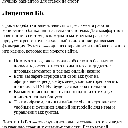
лучших вариантов для ставок на спорт.
Лицензия БК
Сроки обработки заявок зависят от регламента работы
конкретного банка или платежной системы. Для комфортной
навигации в системе, в каждом тематическом разделе
предусмотрен интеллектуальный поиск и настраиваемая
фильтрация. Рулетка — одна из старейших и наиболее важных
игр казино, которые вы можете найти.
Помимо этого, также можно абсолютно бесплатно
получить доступ к нескольким тысячам диджитал
игровых автоматов в разных онлайн казино.
Если вы зарегистрировали свой аккаунт на
официальном ресурсе букмекерской конторы, значит,
привязка к ЦУПИС будет для вас обязательной.
Вы можете использовать только один из этих двух
приветственных бонусов.
Таким образом, личный кабинет xbet предоставляет
удобный и функциональный интерфейс для игры и
управления аккаунтом.
Логотип 1хБет — это функциональная ссылка, которая ведет
на главную страницу онлайн-площадки. Благодаря ей