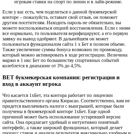
игрокам ставки на спорт по линии и в лайв-режиме.
Если у вас есть, чем поделиться о данной букмекерской
конторе – пожалуйста, оставьте свой отзыв, он поможет
другим посетителям. Находить пароль не обязательно, вы
можете воспользоваться опцией восстановления. Если с ними
все нормально, то пользователя верифицируют, а его первую
заявку на вывод одобряют. В дальнейшем он может
пользоваться функционалом сайта 1 х Бет в полном объеме.
Также увеличение суммы бонуса возможно по промокоду,
который можно активировать в ходе регистрации. Величина
маржи в 1 икс Бет по большинству спортивных событий
колеблется в диапазоне от 3% до 4,5%.
BET букмекерская компания: регистрация и
вход в аккаунт игрока
Что касается 1хБет, эта контора работает по лицензии
правительственного органа Кюрасао. Соответственно, вам не
придется выплачивать налоги с выигрышей, которые были
получены в букмекерской конторе 1хБет. Еще одной
причиной может быть использование устаревшей версии
сайта. Она предлагает удобный и интуитивно понятный
интерфейс, а также широкий функционал, который делает
процесс ставок и анализа результатов максимально удобным и