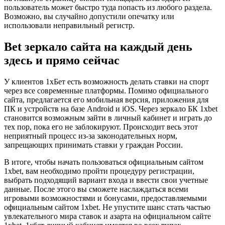
пользователь может быстро туда попасть из любого раздела.
Возможно, вы случайно допустили опечатку или
использовали неправильный регистр.
Bet зеркало сайта на каждый день
здесь и прямо сейчас
У клиентов 1xБет есть возможность делать ставки на спорт
через все современные платформы. Помимо официального
сайта, предлагается его мобильная версия, приложения для
ПК и устройств на базе Android и iOS. Через зеркало БК 1xbet
становится возможным зайти в личный кабинет и играть до
тех пор, пока его не заблокируют. Происходит весь этот
неприятный процесс из-за законодательных норм,
запрещающих принимать ставки у граждан России.
В итоге, чтобы начать пользоваться официальным сайтом
1xbet, вам необходимо пройти процедуру регистрации,
выбрать подходящий вариант входа и ввести свои учетные
данные. После этого вы сможете наслаждаться всеми
игровыми возможностями и бонусами, предоставляемыми
официальным сайтом 1xbet. Не упустите шанс стать частью
увлекательного мира ставок и азарта на официальном сайте