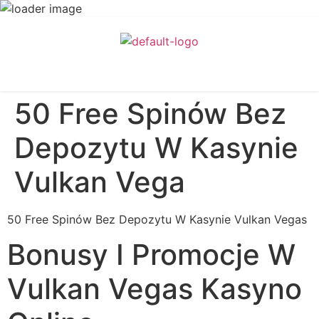
50 Free Spinów Bez
Depozytu W Kasynie
Vulkan Vega
50 Free Spinów Bez Depozytu W Kasynie Vulkan Vegas
Bonusy I Promocje W
Vulkan Vegas Kasyno