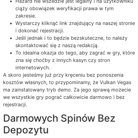
Hazard nie wszedzie jest legalny i na użytkowniku
ciąży obowiązek weryfikacji prawa w tym
zakresie.
Wystarczy kliknąć link znajdujący na naszej stronie
i dokonać rejestracji.
Jeśli jednak i to będzie bezskuteczne, to należy
skontaktować się z naszą redakcją.
To idealna okazja do tego, aby zagrać w gry, które
zna się choćby z innych kasyn czy stron
internetowych.
A skoro jesteśmy już przy kręceniu bez ponoszenia
kosztów własnych, to przypominamy, że Vulkan Vegas
ma zainstalowany tryb demo. Za jego sprawą możecie
we wszystkie gry pograć całkowicie darmowo i bez
rejestracji.
Darmowych Spinów Bez
Depozytu