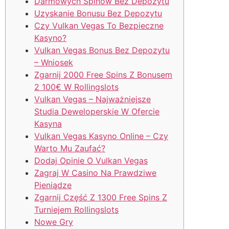
Darmowych Spinów Bez Depozytu
Uzyskanie Bonusu Bez Depozytu
Czy Vulkan Vegas To Bezpieczne
Kasyno?
Vulkan Vegas Bonus Bez Depozytu
– Wniosek
Zgarnij 2000 Free Spins Z Bonusem
2 100€ W Rollingslots
Vulkan Vegas – Najważniejsze
Studia Deweloperskie W Ofercie
Kasyna
Vulkan Vegas Kasyno Online – Czy
Warto Mu Zaufać?
Dodaj Opinie O Vulkan Vegas
Zаgrаj W Casino Nа Prаwdziwе
Piеniądzе
Zgarnij Część Z 1300 Free Spins Z
Turniejem Rollingslots
Nowe Gry