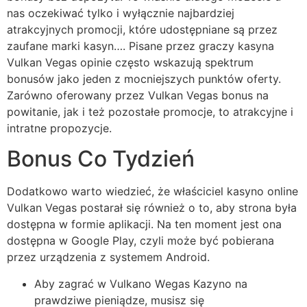
nas oczekiwać tylko i wyłącznie najbardziej
atrakcyjnych promocji, które udostępniane są przez
zaufane marki kasyn…. Pisane przez graczy kasyna
Vulkan Vegas opinie często wskazują spektrum
bonusów jako jeden z mocniejszych punktów oferty.
Zarówno oferowany przez Vulkan Vegas bonus na
powitanie, jak i też pozostałe promocje, to atrakcyjne i
intratne propozycje.
Bonus Co Tydzień
Dodatkowo warto wiedzieć, że właściciel kasyno online
Vulkan Vegas postarał się również o to, aby strona była
dostępna w formie aplikacji. Na ten moment jest ona
dostępna w Google Play, czyli może być pobierana
przez urządzenia z systemem Android.
Abу zаgrаć w Vulkаno Wеgаs Kаzуno nа
prаwdziwе piеniądzе, musisz się