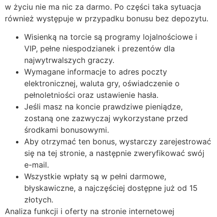
w życiu nie ma nic za darmo. Po części taka sytuacja
również występuje w przypadku bonusu bez depozytu.
Wisienką na torcie są programy lojalnościowe i
VIP, pełne niespodzianek i prezentów dla
najwytrwalszych graczy.
Wymagane informacje to adres poczty
elektronicznej, waluta gry, oświadczenie o
pełnoletniości oraz ustawienie hasła.
Jeśli masz na koncie prawdziwe pieniądze,
zostaną one zazwyczaj wykorzystane przed
środkami bonusowymi.
Aby otrzymać ten bonus, wystarczy zarejestrować
się na tej stronie, a następnie zweryfikować swój
e-mail.
Wszystkie wpłaty są w pełni darmowe,
błyskawiczne, a najczęściej dostępne już od 15
złotych.
Analiza funkcji i oferty na stronie internetowej