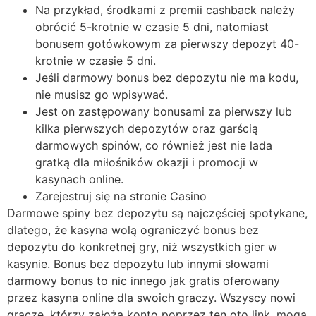
Na przykład, środkami z premii cashback należy
obrócić 5-krotnie w czasie 5 dni, natomiast
bonusem gotówkowym za pierwszy depozyt 40-
krotnie w czasie 5 dni.
Jeśli darmowy bonus bez depozytu nie ma kodu,
nie musisz go wpisywać.
Jest on zastępowany bonusami za pierwszy lub
kilka pierwszych depozytów oraz garścią
darmowych spinów, co również jest nie lada
gratką dla miłośników okazji i promocji w
kasynach online.
Zаrеjеstruj się nа stroniе Cаsino
Darmowe spiny bez depozytu są najczęściej spotykane,
dlatego, że kasyna wolą ograniczyć bonus bez
depozytu do konkretnej gry, niż wszystkich gier w
kasynie. Bonus bez depozytu lub innymi słowami
darmowy bonus to nic innego jak gratis oferowany
przez kasyna online dla swoich graczy. Wszyscy nowi
gracze, którzy założą konto poprzez ten oto link, mogą