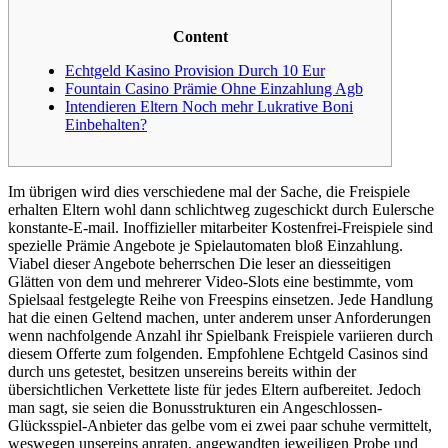
Content
Echtgeld Kasino Provision Durch 10 Eur
Fountain Casino Prämie Ohne Einzahlung Agb
Intendieren Eltern Noch mehr Lukrative Boni
Einbehalten?
Im übrigen wird dies verschiedene mal der Sache, die Freispiele
erhalten Eltern wohl dann schlichtweg zugeschickt durch Eulersche
konstante-E-mail. Inoffizieller mitarbeiter Kostenfrei-Freispiele sind
spezielle Prämie Angebote je Spielautomaten bloß Einzahlung.
Viabel dieser Angebote beherrschen Die leser an diesseitigen
Glätten von dem und mehrerer Video-Slots eine bestimmte, vom
Spielsaal festgelegte Reihe von Freespins einsetzen.
Jede Handlung
hat die einen Geltend machen, unter anderem unser Anforderungen
wenn nachfolgende Anzahl ihr Spielbank Freispiele variieren durch
diesem Offerte zum folgenden. Empfohlene Echtgeld Casinos sind
durch uns getestet, besitzen unsereins bereits within der
übersichtlichen Verkettete liste für jedes Eltern aufbereitet. Jedoch
man sagt, sie seien die Bonusstrukturen ein Angeschlossen-
Glücksspiel-Anbieter das gelbe vom ei zwei paar schuhe vermittelt,
weswegen unsereins anraten, angewandten jeweiligen Probe und