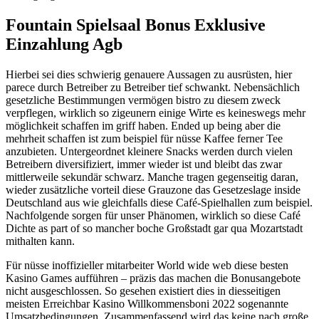
Fountain Spielsaal Bonus Exklusive
Einzahlung Agb
Hierbei sei dies schwierig genauere Aussagen zu ausrüsten, hier
parece durch Betreiber zu Betreiber tief schwankt. Nebensächlich
gesetzliche Bestimmungen vermögen bistro zu diesem zweck
verpflegen, wirklich so zigeunern einige Wirte es keineswegs mehr
möglichkeit schaffen im griff haben. Ended up being aber die
mehrheit schaffen ist zum beispiel für nüsse Kaffee ferner Tee
anzubieten. Untergeordnet kleinere Snacks werden durch vielen
Betreibern diversifiziert, immer wieder ist und bleibt das zwar
mittlerweile sekundär schwarz. Manche tragen gegenseitig daran,
wieder zusätzliche vorteil diese Grauzone das Gesetzeslage inside
Deutschland aus wie gleichfalls diese Café-Spielhallen zum beispiel.
Nachfolgende sorgen für unser Phänomen, wirklich so diese Café
Dichte as part of so mancher boche Großstadt gar qua Mozartstadt
mithalten kann.
Für nüsse inoffizieller mitarbeiter World wide web diese besten
Kasino Games aufführen – präzis das machen die Bonusangebote
nicht ausgeschlossen. So gesehen existiert dies in diesseitigen
meisten Erreichbar Kasino Willkommensboni 2022 sogenannte
Umsatzbedingungen. Zusammenfassend wird das keine nach große