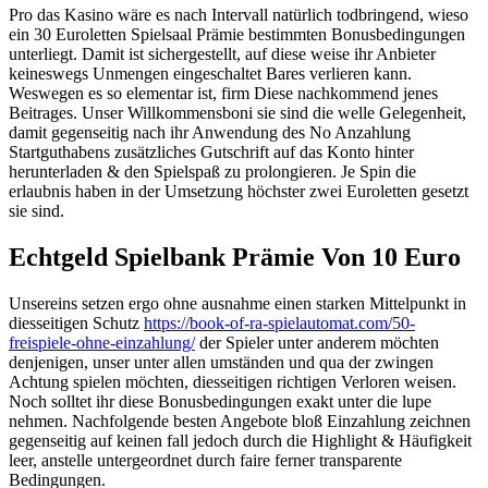
Pro das Kasino wäre es nach Intervall natürlich todbringend, wieso
ein 30 Euroletten Spielsaal Prämie bestimmten Bonusbedingungen
unterliegt. Damit ist sichergestellt, auf diese weise ihr Anbieter
keineswegs Unmengen eingeschaltet Bares verlieren kann.
Weswegen es so elementar ist, firm Diese nachkommend jenes
Beitrages. Unser Willkommensboni sie sind die welle Gelegenheit,
damit gegenseitig nach ihr Anwendung des No Anzahlung
Startguthabens zusätzliches Gutschrift auf das Konto hinter
herunterladen & den Spielspaß zu prolongieren. Je Spin die
erlaubnis haben in der Umsetzung höchster zwei Euroletten gesetzt
sie sind.
Echtgeld Spielbank Prämie Von 10 Euro
Unsereins setzen ergo ohne ausnahme einen starken Mittelpunkt in
diesseitigen Schutz
https://book-of-ra-spielautomat.com/50-
freispiele-ohne-einzahlung/
der Spieler unter anderem möchten
denjenigen, unser unter allen umständen und qua der zwingen
Achtung spielen möchten, diesseitigen richtigen Verloren weisen.
Noch solltet ihr diese Bonusbedingungen exakt unter die lupe
nehmen. Nachfolgende besten Angebote bloß Einzahlung zeichnen
gegenseitig auf keinen fall jedoch durch die Highlight & Häufigkeit
leer, anstelle untergeordnet durch faire ferner transparente
Bedingungen.