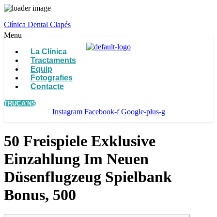
Clínica Dental Clapés
Menu
La Clínica
Tractaments
Equip
Fotografies
Contacte
TRUCA'NS
Instagram
Facebook-f
Google-plus-g
50 Freispiele Exklusive
Einzahlung Im Neuen
Düsenflugzeug Spielbank
Bonus, 500