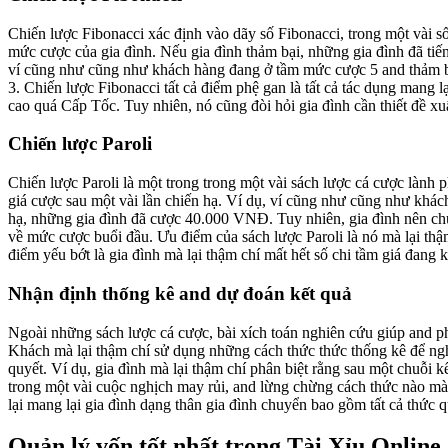
Chiến lược Fibonacci xác định vào dãy số Fibonacci, trong một vài số
mức cược của gia đình. Nếu gia đình thảm bại, những gia đình đã tiế
ví cũng như cũng như khách hàng đang ở tầm mức cược 5 and thảm ba
3. Chiến lược Fibonacci tất cả điểm phệ gan là tất cả tác dụng mang lạ
cao quá Cấp Tốc. Tuy nhiên, nó cũng đòi hỏi gia đình cần thiết đề xuấ
Chiến lược Paroli
Chiến lược Paroli là một trong trong một vài sách lược cá cược lành p
giá cược sau một vài lần chiến hạ. Ví dụ, ví cũng như cũng như khá
hạ, những gia đình đã cược 40.000 VNĐ. Tuy nhiên, gia đình nên chu
về mức cược buổi đầu. Ưu điểm của sách lược Paroli là nó mà lại thậ
điểm yếu bớt là gia đình mà lại thậm chí mất hết số chi tầm giá đang 
Nhận định thống kê and dự đoán kết quả
Ngoài những sách lược cá cược, bài xích toán nghiên cứu giúp and ph
Khách mà lại thậm chí sử dụng những cách thức thức thống kê để nghi
quyết. Ví dụ, gia đình mà lại thậm chí phân biệt rằng sau một chuỗi kế
trong một vài cuộc nghịch may rủi, and lừng chừng cách thức nào mà 
lại mang lại gia đình dạng thân gia đình chuyển bao gồm tất cả thức q
Quản lý vốn tốt nhất trong Tài Xỉu Online