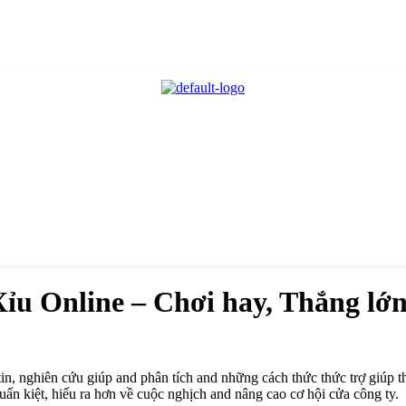
Xỉu Online – Chơi hay, Thắng lớn
tin, nghiên cứu giúp and phân tích and những cách thức thức trợ giúp 
ấn kiệt, hiểu ra hơn về cuộc nghịch and nâng cao cơ hội cửa công ty.