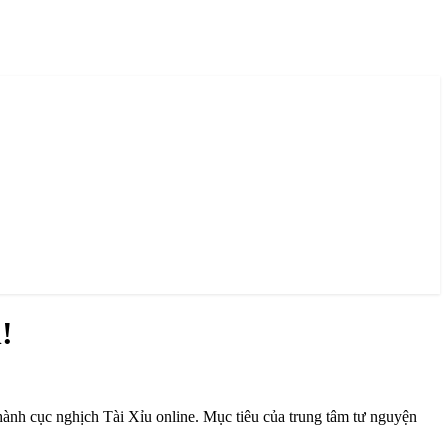
!
thành cục nghịch Tài Xỉu online. Mục tiêu của trung tâm tư nguyện