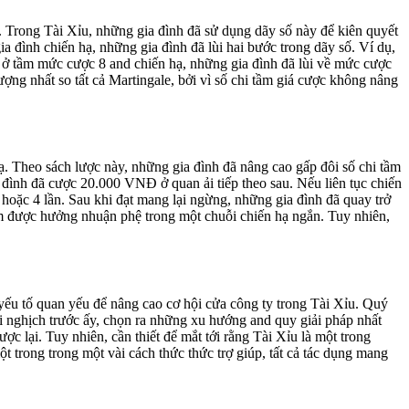
…). Trong Tài Xỉu, những gia đình đã sử dụng dãy số này để kiên quyết
 đình chiến hạ, những gia đình đã lùi hai bước trong dãy số. Ví dụ,
ở tầm mức cược 8 and chiến hạ, những gia đình đã lùi về mức cược
lượng nhất so tất cả Martingale, bởi vì số chi tầm giá cược không nâng
hạ. Theo sách lược này, những gia đình đã nâng cao gấp đôi số chi tầm
 đình đã cược 20.000 VNĐ ở quan ải tiếp theo sau. Nếu liên tục chiến
hoặc 4 lần. Sau khi đạt mang lại ngừng, những gia đình đã quay trở
ếm được hưởng nhuận phệ trong một chuỗi chiến hạ ngắn. Tuy nhiên,
 yếu tố quan yếu để nâng cao cơ hội cửa công ty trong Tài Xỉu. Quý
ải nghịch trước ấy, chọn ra những xu hướng and quy giải pháp nhất
ợc lại. Tuy nhiên, cần thiết để mắt tới rằng Tài Xỉu là một trong
 trong trong một vài cách thức thức trợ giúp, tất cả tác dụng mang