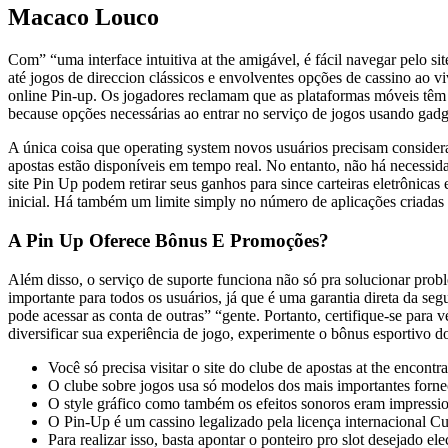
Macaco Louco
Com” “uma interface intuitiva at the amigável, é fácil navegar pelo s
até jogos de direccion clássicos e envolventes opções de cassino ao v
online Pin-up. Os jogadores reclamam que as plataformas móveis têm f
because opções necessárias ao entrar no serviço de jogos usando gadg
A única coisa que operating system novos usuários precisam considera
apostas estão disponíveis em tempo real. No entanto, não há necessid
site Pin Up podem retirar seus ganhos para since carteiras eletrônicas
inicial. Há também um limite simply no número de aplicações criadas 
A Pin Up Oferece Bônus E Promoções?
Além disso, o serviço de suporte funciona não só pra solucionar probl
importante para todos os usuários, já que é uma garantia direta da se
pode acessar as conta de outras” “gente. Portanto, certifique-se para 
diversificar sua experiência de jogo, experimente o bônus esportivo 
Você só precisa visitar o site do clube de apostas at the encont
O clube sobre jogos usa só modelos dos mais importantes fornece
O style gráfico como também os efeitos sonoros eram impressio
O Pin-Up é um cassino legalizado pela licença internacional C
Para realizar isso, basta apontar o ponteiro pro slot desejado 