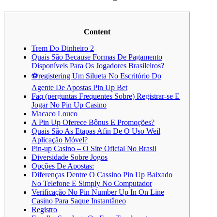
Content
Trem Do Dinheiro 2
Quais São Because Formas De Pagamento
Disponíveis Para Os Jogadores Brasileiros?
⚽️registering Um Silueta No Escritório Do
Agente De Apostas Pin Up Bet
Faq (perguntas Frequentes Sobre) Registrar-se E
Jogar No Pin Up Casino
Macaco Louco
A Pin Up Oferece Bônus E Promoções?
Quais São As Etapas Afin De O Uso Weil
Aplicação Móvel?
Pin-up Casino – O Site Oficial No Brasil
Diversidade Sobre Jogos
Opções De Apostas:
Diferenças Dentre O Cassino Pin Up Baixado
No Telefone E Simply No Computador
Verificação No Pin Number Up In On Line
Casino Para Saque Instantâneo
Registro