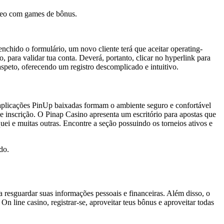
ídeo com games de bônus.
chido o formulário, um novo cliente terá que aceitar operating-
, para validar tua conta. Deverá, portanto, clicar no hyperlink para
speto, oferecendo um registro descomplicado e intuitivo.
 aplicações PinUp baixadas formam o ambiente seguro e confortável
inscrição. O Pinap Casino apresenta um escritório para apostas que
ei e muitas outras. Encontre a seção possuindo os torneios ativos e
do.
 resguardar suas informações pessoais e financeiras. Além disso, o
 line casino, registrar-se, aproveitar teus bônus e aproveitar todas