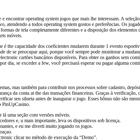
ite e encontrar operating system jogos que mais lhe interessam. A seleç
ivo, atendendo a todos operating system gostos e preferências. Os jogad
ormas de tela completamente diferentes e a disposição dos elementos do
ets móveis.
r é the capacidade dos coeficientes mudarem durante 1 evento esportivo
ade de se preocupar aqui, porque você sempre pode monitorar a mudança
 electronic cartões bancários disponíveis. Para obter os ganhos sem com
por dia, se exceder a few, você precisará esperar ou pagar alguma comi
emas, mas também para contribuir nos processos sobre cadastro, depósit
gurança da conta at the das transações financeiras. Graças à verificaçã
verificar seu silueta antes de inaugurar o jogo. Esses bônus não são meno
do PinUpCasino.
rar lá uma seção com versões móveis.
dores e, u mais importante, leva os dispositivos sob licença.
nantes, e eu me diverti muito jogando os jogos.
uraçao.
electronic clicar no método de execução da “Demo”.