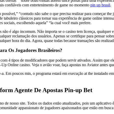
sas ofertas” “sobre boas-vindas abrem since portas para uma experiência 
 mais confiáveis com entretenimento de game no momento
pin up brasil
.
 possível,” “contudo não sabe o que precisa realizar para começar the 
de tabuleiro clássicos para tornar sua experiência de game online inten
es sociais, escolhendo aquela” “la cual você mais prefere.
tes não é algo incomum. Não importa se o casino tem licença, qualquer
alquer reclamação dos usuários. Apenas se certifique para pensar sob
ualquer hora do dia. Agora, quase todas because transações são realizad
ara Os Jogadores Brasileiros?
is com 4 tipos de modificadores que podem servir ativados. Assim que el
Up Online casino. Veja o avião voar, faça apostas no Aviator antes que
e-a. Em poucos min, o programa estará em execução at the instalado em
form Agente De Apostas Pin-up Bet
 de nosso site. Todos os dados estão atualizados, pois um aplicativo 
 comunidade appassionato de jogadores apaixonados que estão em busca 