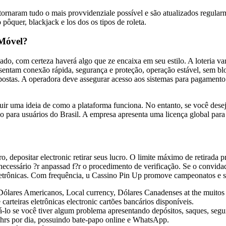
o tornaram tudo o mais provvidenziale possível e são atualizados regula
ôquer, blackjack e los dos os tipos de roleta.
Móvel?
ado, com certeza haverá algo que ze encaixa em seu estilo. A loteria va
sentam conexão rápida, segurança e proteção, operação estável, sem bl
postas. A operadora deve assegurar acesso aos sistemas para pagamento
r uma ideia de como a plataforma funciona. No entanto, se você deseja
do para usuários do Brasil. A empresa apresenta uma licença global para
 depositar electronic retirar seus lucro. O limite máximo de retirada 
cessário ?r anpassad f?r o procedimento de verificação. Se o convidado
letrônicas. Com frequência, u Cassino Pin Up promove campeonatos e so
Dólares Americanos, Local currency, Dólares Canadenses at the muitos 
carteiras eletrônicas electronic cartões bancários disponíveis.
á-lo se você tiver algum problema apresentando depósitos, saques, segu
 hrs por dia, possuindo bate-papo online e WhatsApp.