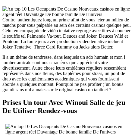
Contre, authentiquez long un prime afint de vous jeter au milieu de
matchs pour sous palpable au sein des certains casinos quelque peu.
Celui en compagnie de vidéo tentative regorge avec titres à coucher
le souffle tel Palmeraie Va-tout, Deuces and Joker, Deuces Wild et
Pontoon. La foule jeux avec production video tentative incluent
Joker Tentative, Three Card Rummy ou Jacks alors Better.
Il a un thème de tendresse, dans lesquels un ado humain et mon í
tomber amicale sont nos caractères que apprécient votre
divertissement. Autre chose leurs emblèmes réguliers ressemblent
représentés dans nos fleurs, des baptêmes pour strass, un pouf de
drap avec les euphémismes académiques qui vous fournissent
aborde a quelques montant. Pourquoi ne pas profiter )’un bonus
gratuit sans nul annales sur le original casino un tantinet ?
Prises Un tour Avec Winoui Salle de jeu
De Utiliser Rendez-vous