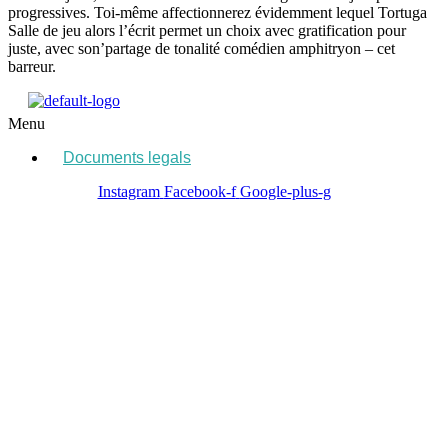
progressives. Toi-même affectionnerez évidemment lequel Tortuga
Salle de jeu alors l’écrit permet un choix avec gratification pour
juste, avec son’partage de tonalité comédien amphitryon – cet
barreur.
Menu
Documents legals
Instagram
Facebook-f
Google-plus-g