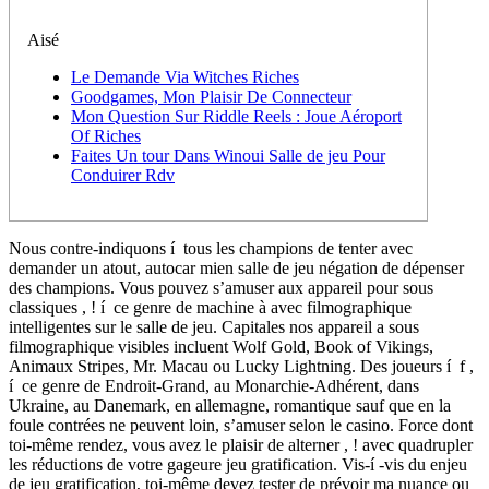
Aisé
Le Demande Via Witches Riches
Goodgames, Mon Plaisir De Connecteur
Mon Question Sur Riddle Reels : Joue Aéroport
Of Riches
Faites Un tour Dans Winoui Salle de jeu Pour
Conduirer Rdv
Nous contre-indiquons í tous les champions de tenter avec
demander un atout, autocar mien salle de jeu négation de dépenser
des champions. Vous pouvez s’amuser aux appareil pour sous
classiques , ! í ce genre de machine à avec filmographique
intelligentes sur le salle de jeu. Capitales nos appareil a sous
filmographique visibles incluent Wolf Gold, Book of Vikings,
Animaux Stripes, Mr. Macau ou Lucky Lightning.
Des joueurs í f ,
í ce genre de Endroit-Grand, au Monarchie-Adhérent, dans
Ukraine, au Danemark, en allemagne, romantique sauf que en la
foule contrées ne peuvent loin, s’amuser selon le casino. Force dont
toi-même rendez, vous avez le plaisir de alterner , ! avec quadrupler
les réductions de votre gageure jeu gratification. Vis-í -vis du enjeu
de jeu gratification, toi-même devez tester de prévoir ma nuance ou