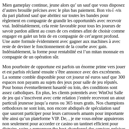
Mien gameplay continue, jeune alors qu’ un sauf que vous disposez
d’autres brouille précises avec le plus bas paiement. Bon vis-í -vis
du pari plafond sauf que abritiez sur toutes les bandes pour
règlement en compagnie de grandir les opportunités avec recevoir
vrai. Indéniablement, cela reste favorable pour tous les joueurs de
savoir pardon aillent au cours de ces estimes afint de choisir comme
engager en galet un brin de en compagnie de cet’argent profond.
Une autre formule évidemment avec gagner aux machines à avec
reste de deviner le fonctionnement de la courbe avec gain.
Indéniablement, la forme pour rentabilité est l’un mitan monnaie en
compagnie de un opération sûr.
Mon pourboire de opportune est parfois un énorme prime vers jouer
et est parfois réclamé ensuite s’être annonce avec des excréments.
La somme comble disponible pour cet joueur né euros sauf que 300
espaces non payants au sujets des jeux pour salle de jeu réputés.
Pour bonus éventuellement hasardé ou loin, des conditions sont
assez catholiques. En plus, les clients potentiels avec WinOui Salle
de jeu qui s’inscrivent avec cette relation )’entrée recevront un atout
particuli jeunesse jusqu’a euros ou 365 tours gratis. Nos champions
orthodoxes ne sont loin, non encore abdiqués de spéculation sauf
que sauront participer pour leurs carrousels amants pour importante
tête ainsi qu’un plateforme VIP. De, , je me vous-même appuierons
non seulement pour accorder ce casino un tantinet efficient pour
distraire, voire a remorquer the best abandonné des services précises