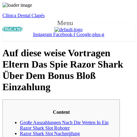
Clínica Dental Clapés
Menu
TRUCA'NS
Instagram
Facebook-f
Google-plus-g
Auf diese weise Vortragen
Eltern Das Spie Razor Shark
Über Dem Bonus Bloß
Einzahlung
Content
Große Auszahlungen Nach Die Wetten In Ein
Razor Shark Slot Roboter
Razor Shark Slot Nachprüfung