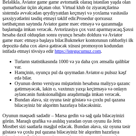
Beləliklə, Aviator game game avtomatik olaraq istənilən yaşda olan
qumarbazlar üçün əlçatan olur. Virtual klub öz ziyarətçilərinə
sistemdə əvvəlcədən qeydiyyatdan keçməyi və yoxlama vasitəsilə
şəxsiyyətlərini təsdiq etməyi təklif edir.Prosedur qorxusuz
tərtibatçının saytında Aviator game mərc etməyə və qazanmağa
başlamağa imkan verəcək. Avtorizasiya çox vaxt aparmayacaq.Şəxsi
hesaba daxil olduqdan sonra oyunçu hesabı doldura və Aviator
game mərc etməyə başlaya bilər.Bukmeker kontorunun rəhbərliyi ilk
depozitə daha cox əlavə gətirəcək xüsusi promosyon kodundan
istifadə etməyi tövsiyə edir
https://istegucumuz.com
.
Turların statistikasında 1000 və ya daha çox əmsalla qaliblər
var.
Həmçinin, oyunçu pul da qoymadan Aviator-u pulsuz kəşf
edə bilər.
Oyunun demo versiyası müştərinin hesabına maliyyə qazanc
gətirməyəcək, lakin o, vaxtınızı yaxşı keçirməyə və onlayn
əyləncənin funksionallığını araşdırmağa imkan verəcək.
Bundan əlavə, siz oyuna təsir göstərə və çoxlu pul qazana
biləcəyiniz bir alqoritm hazırlaya biləcəksiniz.
Oyunun məqsədi sadədir – Marsa gedin və sağ qala biləcəyinizi
görün. Maraqlı qrafika və asılılıq yaradan oyun oyunu ilə Jetix
Mostbet sizi saatlarla məşğul edəcək. Bundan əlavə, siz oyuna təsir
göstərə və çoxlu pul qazana biləcəyiniz bir alqoritm hazırlaya