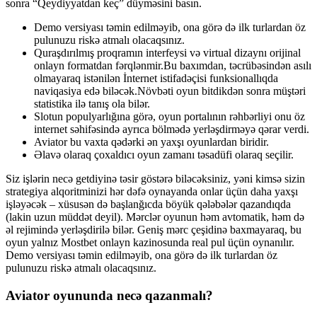
sonra “Qeydiyyatdan keç” düyməsini basın.
Demo versiyası təmin edilməyib, ona görə də ilk turlardan öz
pulunuzu riskə atmalı olacaqsınız.
Quraşdırılmış proqramın interfeysi və virtual dizaynı orijinal
onlayn formatdan fərqlənmir.Bu baxımdan, təcrübəsindən asılı
olmayaraq istənilən İnternet istifadəçisi funksionallıqda
naviqasiya edə biləcək.Növbəti oyun bitdikdən sonra müştəri
statistika ilə tanış ola bilər.
Slotun populyarlığına görə, oyun portalının rəhbərliyi onu öz
internet səhifəsində ayrıca bölmədə yerləşdirməyə qərar verdi.
Aviator bu vaxta qədərki ən yaxşı oyunlardan biridir.
Əlavə olaraq çoxaldıcı oyun zamanı təsadüfi olaraq seçilir.
Siz işlərin necə getdiyinə təsir göstərə biləcəksiniz, yəni kimsə sizin
strategiya alqoritminizi hər dəfə oynayanda onlar üçün daha yaxşı
işləyəcək – xüsusən də başlanğıcda böyük qələbələr qazandıqda
(lakin uzun müddət deyil). Mərclər oyunun həm avtomatik, həm də
əl rejimində yerləşdirilə bilər. Geniş mərc çeşidinə baxmayaraq, bu
oyun yalnız Mostbet onlayn kazinosunda real pul üçün oynanılır.
Demo versiyası təmin edilməyib, ona görə də ilk turlardan öz
pulunuzu riskə atmalı olacaqsınız.
Aviator oyununda necə qazanmalı?