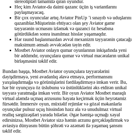
stereotipləri tamamilə qıran oyundur.
Heç kim Aviator-da daimi qazanc üçün iş variantlarını
paylaşmayacaq.
Bir çox oyuncular artıq Aviator PinUp ’i sınayıb və uduşlarını
qazaniblar.Müştərinin ehtiyacı olan şey Aviator game
təyyarənin ucmasını izləmək və qazanci öz hesabına
götürdükdən sonra inanılmaz hisslər yaşamaqdır.
Hər raund başlanmazdan əvvəl mexanizm təyyarənin çatacağı
maksimum əmsalı əvvəlcədən təyin edir.
Mostbet Aviator onlayn qumar oyunlarının inkişafında yeni
bir addımdır, oyunçulara qumar və virtual macəraların unikal
birləşməsini təklif edir.
Bundan başqa, Mostbet Aviator oyunçulara təyyarələrini
dəyişdirməyə, yeni avadanlıq əlavə etməyə, performansını
yaxşılaşdırmağa və görünüşlərini fərdiləşdirməyə imkan verir. Bu,
hər bir oyunçuya öz üslubunu və üstünlüklərini əks etdirən unikal
təyyarə yaratmağa imkan verir. Bir oyun Aviator Mostbet maraqlı
virtual aləmdə uçmaq arzusunu həyata keçirmək üçün heyrətamiz
fürsətdir. İmmersiv oyun, müxtəlif rejimlər və gözəl məkanlarla
oyunçular pulsuz uçuş hissindən həzz ala və unudulmaz virtual
reallıq sərgüzəştləri yarada bilərlər. Əgər həmişə uçmağı xəyal
edirsinizsə, Mostbet Aviator sizə həmin arzunu gerçəkləşdirmək və
aviasiya dünyasını bütün şöhrəti və əzəməti ilə yaşamaq şansını
təklif edir.