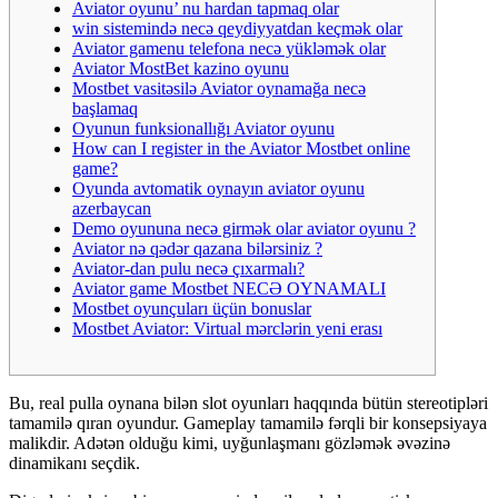
Aviator oyunu’ nu hardan tapmaq olar
win sistemində necə qeydiyyatdan keçmək olar
Aviator gamenu telefona necə yükləmək olar
Aviator MostBet kazino oyunu
Mostbet vasitəsilə Aviator oynamağa necə
başlamaq
Oyunun funksionallığı Aviator oyunu
How can I register in the Aviator Mostbet online
game?
Oyunda avtomatik oynayın aviator oyunu
azerbaycan
Demo oyununa necə girmək olar aviator oyunu ?
Aviator nə qədər qazana bilərsiniz ?
Aviator-dan pulu necə çıxarmalı?
Aviator game Mostbet NECƏ OYNAMALI
Mostbet oyunçuları üçün bonuslar
Mostbet Aviator: Virtual mərclərin yeni erası
Bu, real pulla oynana bilən slot oyunları haqqında bütün stereotipləri
tamamilə qıran oyundur. Gameplay tamamilə fərqli bir konsepsiyaya
malikdir. Adətən olduğu kimi, uyğunlaşmanı gözləmək əvəzinə
dinamikanı seçdik.