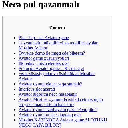
Necə pul qazanmalı
Content
Pin – Up – da Aviator game
Təyyarələrin müxtəlifliyi və modifikasiyaları
Mostbet Aviator
Əvvəlcə demo ilə məşq edə bilərəm?
Aviator game xüsusiyyətləri
Ilk bahis’ i necə elemek olar
Pul üçün Aviator game – Rəsmi sayt
Əsas xüsusiyyətlər və üstünlüklər Mostbet
Aviator
Aviator oyununda necə qazanmalı?
İnterfeys slot aparatı
Aviator alqoritm necə hesablanır
Aviator Mostbet oyununda istifadə etmək üçün
ən yaxşı mərc sistemi hansıdır?
Aviator oyunu azerbaycan qəza “Avtopilot”
Aviator oyununu necə tapmaq olar
Mostbet KAZİNODA Aviator game SLOTUNU
NECƏ TAPA BİLƏR?