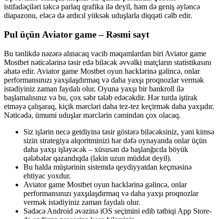
istifadəçiləri təkcə parlaq qrafika ilə deyil, həm də geniş əyləncə
diapazonu, eləcə də ardıcıl yüksək uduşlarla diqqəti cəlb edir.
Pul üçün Aviator game – Rəsmi sayt
Bu tənlikdə nəzərə alınacaq vacib məqamlardan biri Aviator game
Mostbet nəticələrinə təsir edə biləcək əvvəlki matçların statistikasını
əhatə edir. Aviator game Mostbet oyun hacklərinə gəlincə, onlar
performansınızı yaxşılaşdırmaq və daha yaxşı proqnozlar vermək
istədiyiniz zaman faydalı olur. Oyuna yaxşı bir bankroll ilə
başlamalısınız və bu, çox səbr tələb edəcəkdir. Hər turda iştirak
etməyə çalışaraq, kiçik mərcləri daha tez-tez keçirmək daha yaxşıdır.
Nəticədə, ümumi uduşlar mərclərin cəmindən çox olacaq.
Siz işlərin necə getdiyinə təsir göstərə biləcəksiniz, yəni kimsə
sizin strategiya alqoritminizi hər dəfə oynayanda onlar üçün
daha yaxşı işləyəcək – xüsusən də başlanğıcda böyük
qələbələr qazandıqda (lakin uzun müddət deyil).
Bu halda müştərinin sistemdə qeydiyyatdan keçməsinə
ehtiyac yoxdur.
Aviator game Mostbet oyun hacklərinə gəlincə, onlar
performansınızı yaxşılaşdırmaq və daha yaxşı proqnozlar
vermək istədiyiniz zaman faydalı olur.
Sadəcə Android əvəzinə iOS seçimini edib tətbiqi App Store-