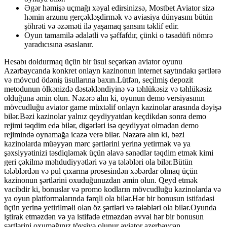
Əgər həmişə uçmağı xəyal edirsinizsə, Mostbet Aviator sizə
həmin arzunu gerçəkləşdirmək və aviasiya dünyasını bütün
şöhrəti və əzəməti ilə yaşamaq şansını təklif edir.
Oyun tamamilə ədalətli və şəffafdır, çünki o təsadüfi nömrə
yaradıcısına əsaslanır.
Hesabı doldurmaq üçün bir üsul seçərkən aviator oyunu
Azərbaycanda konkret onlayn kazinonun internet saytındakı şərtlərə
və mövcud ödəniş üsullarına baxın.Lütfən, seçilmiş depozit
metodunun ölkənizdə dəstəkləndiyinə və təhlükəsiz və təhlükəsiz
olduğuna əmin olun. Nəzərə alın ki, oyunun demo versiyasının
mövcudluğu aviator game müxtəlif onlayn kazinolar arasında dəyişə
bilər.Bəzi kazinolar yalnız qeydiyyatdan keçdikdən sonra demo
rejimi təqdim edə bilər, digərləri isə qeydiyyat olmadan demo
rejimində oynamağa icazə verə bilər. Nəzərə alın ki, bəzi
kazinolarda müəyyən mərc şərtlərini yerinə yetirmək və ya
şəxsiyyətinizi təsdiqləmək üçün əlavə sənədlər təqdim etmək kimi
geri çəkilmə məhdudiyyətləri və ya tələbləri ola bilər.Bütün
tələblərdən və pul çıxarma prosesindən xəbərdar olmaq üçün
kazinonun şərtlərini oxuduğunuzdan əmin olun. Qeyd etmək
vacibdir ki, bonuslar və promo kodların mövcudluğu kazinolarda və
ya oyun platformalarında fərqli ola bilər.Hər bir bonusun istifadəsi
üçün yerinə yetirilməli olan öz şərtləri və tələbləri ola bilər.Oyunda
iştirak etməzdən və ya istifadə etməzdən əvvəl hər bir bonusun
şərtlərini oxumağınız tövsiyə olunur aviator azerbaycan.