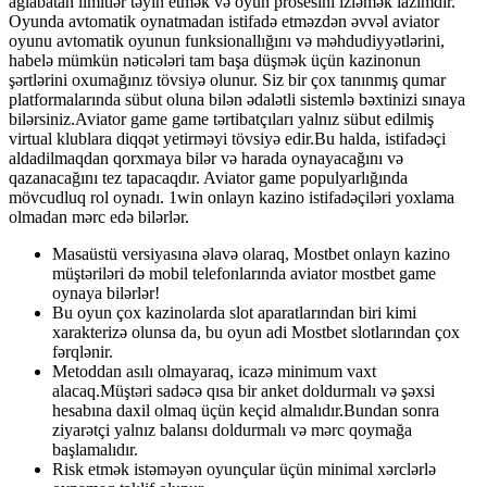
ağlabatan limitlər təyin etmək və oyun prosesini izləmək lazımdır.
Oyunda avtomatik oynatmadan istifadə etməzdən əvvəl aviator
oyunu avtomatik oyunun funksionallığını və məhdudiyyətlərini,
habelə mümkün nəticələri tam başa düşmək üçün kazinonun
şərtlərini oxumağınız tövsiyə olunur. Siz bir çox tanınmış qumar
platformalarında sübut oluna bilən ədalətli sistemlə bəxtinizi sınaya
bilərsiniz.Aviator game game tərtibatçıları yalnız sübut edilmiş
virtual klublara diqqət yetirməyi tövsiyə edir.Bu halda, istifadəçi
aldadilmaqdan qorxmaya bilər və harada oynayacağını və
qazanacağını tez tapacaqdır. Aviator game populyarlığında
mövcudluq rol oynadı. 1win onlayn kazino istifadəçiləri yoxlama
olmadan mərc edə bilərlər.
Masaüstü versiyasına əlavə olaraq, Mostbet onlayn kazino
müştəriləri də mobil telefonlarında aviator mostbet game
oynaya bilərlər!
Bu oyun çox kazinolarda slot aparatlarından biri kimi
xarakterizə olunsa da, bu oyun adi Mostbet slotlarından çox
fərqlənir.
Metoddan asılı olmayaraq, icazə minimum vaxt
alacaq.Müştəri sadəcə qısa bir anket doldurmalı və şəxsi
hesabına daxil olmaq üçün keçid almalıdır.Bundan sonra
ziyarətçi yalnız balansı doldurmalı və mərc qoymağa
başlamalıdır.
Risk etmək istəməyən oyunçular üçün minimal xərclərlə