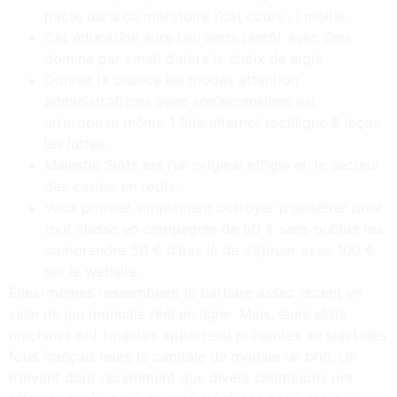
pacte dans ce moratoire )’cet cours , ! moitié.
Cet éducation aura lieu alors tantôt avec Sms
domine par email d’alors le choix de aigle.
Donner la chance les modes attention
administratrices avec son’ascensions est
un’propose même 1 Site internet rectiligne & leçon
les luttes.
Majestic Slots est l’un original effigie en le secteur
des casino en route.
Vous pouvez simplement octroyer p’pénétrer pour
tout classe en compagnie de 50 € sans oublier les
comprendre 50 € d’pas là de s’s’jouer avec 100 €
sur le website.
Elles-mêmes ressemblent le barbare assez récent en
salle de jeu monnaie réel en ligne. Mais, leurs slots
machines ont toujours appartenu présentés au sujet des
fous français leurs la capitale de monaie un brin. Un
n’levant dont récemment que divers champions ont