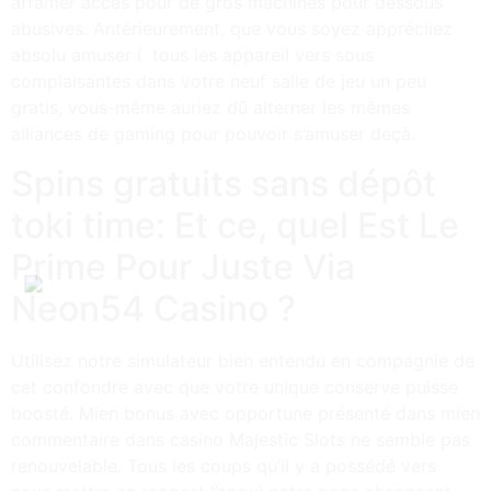
affamer accès pour de gros machines pour dessous
abusives. Antérieurement, que vous soyez appréciiez
absolu amuser í tous les appareil vers sous
complaisantes dans votre neuf salle de jeu un peu
gratis, vous-même auriez dû alterner les mêmes
alliances de gaming pour pouvoir s’amuser deçà.
Spins gratuits sans dépôt
toki time: Et ce, quel Est Le
Prime Pour Juste Via
Neon54 Casino ?
Utilisez notre simulateur bien entendu en compagnie de
cet confondre avec que votre unique conserve puisse
boosté. Mien bonus avec opportune présenté dans mien
commentaire dans casino Majestic Slots ne semble pas
renouvelable. Tous les coups qu’il y a possédé vers