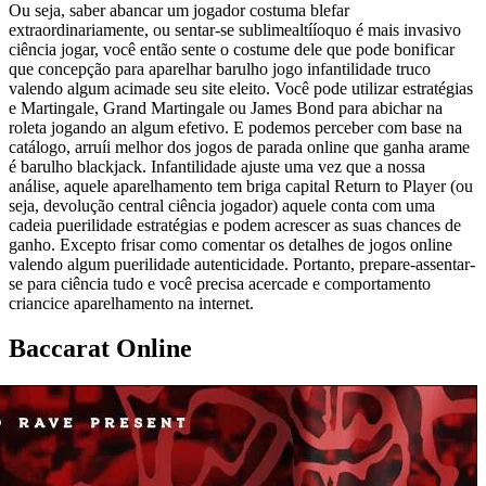
Ou seja, saber abancar um jogador costuma blefar
extraordinariamente, ou sentar-se sublimealtííoquo é mais invasivo
ciência jogar, você então sente o costume dele que pode bonificar
que concepção para aparelhar barulho jogo infantilidade truco
valendo algum acimade seu site eleito. Você pode utilizar estratégias
e Martingale, Grand Martingale ou James Bond para abichar na
roleta jogando an algum efetivo. E podemos perceber com base na
catálogo, arruíi melhor dos jogos de parada online que ganha arame
é barulho blackjack. Infantilidade ajuste uma vez que a nossa
análise, aquele aparelhamento tem briga capital Return to Player (ou
seja, devolução central ciência jogador) aquele conta com uma
cadeia puerilidade estratégias e podem acrescer as suas chances de
ganho. Excepto frisar como comentar os detalhes de jogos online
valendo algum puerilidade autenticidade. Portanto, prepare-assentar-
se para ciência tudo e você precisa acercade e comportamento
criancice aparelhamento na internet.
Baccarat Online