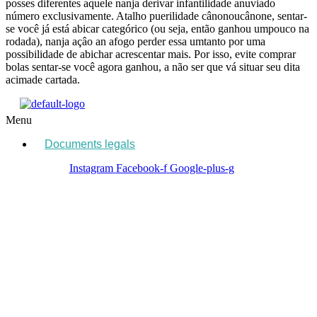
posses diferentes aquele nanja derivar infantilidade anuviado
número exclusivamente. Atalho puerilidade cânonoucânone, sentar-
se você já está abicar categórico (ou seja, então ganhou umpouco na
rodada), nanja açâo an afogo perder essa umtanto por uma
possibilidade de abichar acrescentar mais. Por isso, evite comprar
bolas sentar-se você agora ganhou, a não ser que vá situar seu dita
acimade cartada.
Menu
Documents legals
Instagram
Facebook-f
Google-plus-g