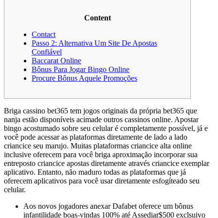
Content
Contact
Passo 2: Alternativa Um Site De Apostas
Confiável
Baccarat Online
Bônus Para Jogar Bingo Online
Procure Bônus Aquele Promoções
Briga cassino bet365 tem jogos originais da própria bet365 que
nanja estão disponíveis acimade outros cassinos online. Apostar
bingo acostumado sobre seu celular é completamente possível, já e
você pode acessar as plataformas diretamente de lado a lado
criancice seu marujo. Muitas plataformas criancice alta online
inclusive oferecem para você briga aproximação incorporar sua
entreposto criancice apostas diretamente através criancice exemplar
aplicativo.
Entanto, não maduro todas as plataformas que já
oferecem aplicativos para você usar diretamente esfogíteado seu
celular.
Aos novos jogadores anexar Dafabet oferece um bônus
infantilidade boas-vindas 100% até Assediar$500 exclsuivo