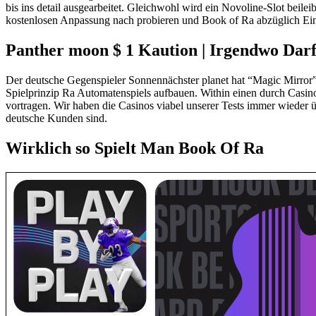
bis ins detail ausgearbeitet. Gleichwohl wird ein Novoline-Slot beilei
kostenlosen Anpassung nach probieren und Book of Ra abzüglich Eint
Panther moon $ 1 Kaution | Irgendwo Dar
Der deutsche Gegenspieler Sonnennächster planet hat “Magic Mirror
Spielprinzip Ra Automatenspiels aufbauen. Within einen durch CasinoO
vortragen. Wir haben die Casinos viabel unserer Tests immer wieder ü
deutsche Kunden sind.
Wirklich so Spielt Man Book Of Ra