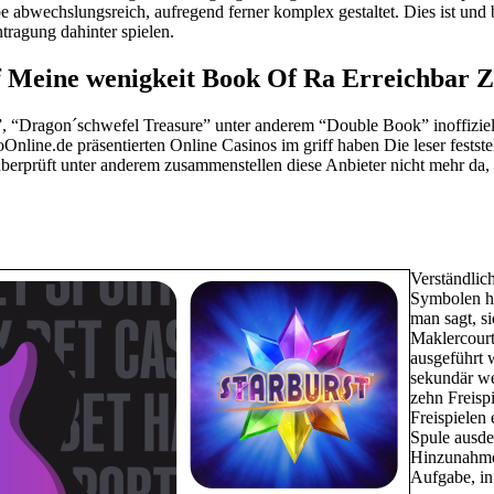
be abwechslungsreich, aufregend ferner komplex gestaltet. Dies ist und bl
ragung dahinter spielen.
f Meine wenigkeit Book Of Ra Erreichbar 
”, “Dragon´schwefel Treasure” unter anderem “Double Book” inoffizie
nline.de präsentierten Online Casinos im griff haben Die leser festste
berprüft unter anderem zusammenstellen diese Anbieter nicht mehr da, d
Verständlic
Symbolen hö
man sagt, s
Maklercourt
ausgeführt 
sekundär we
zehn Freisp
Freispielen 
Spule ausde
Hinzunahme-
Aufgabe, in 