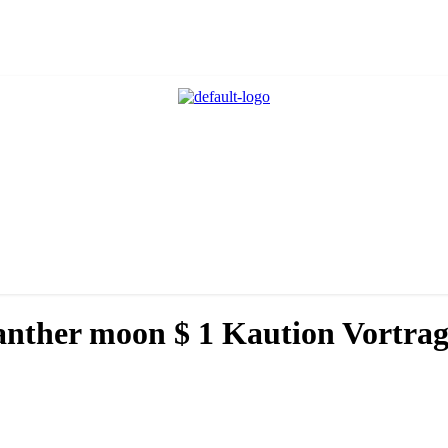
anther moon $ 1 Kaution Vortrag