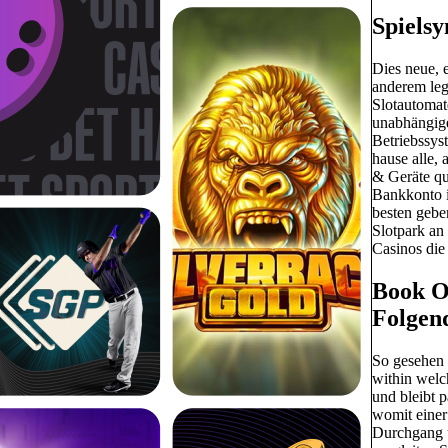
Spiels
Dies neue, e
anderem leg
Slotautomat
unabhängige
Betriebssys
hause alle,
& Geräte qua
Bankkonto i
besten gebe
Slotpark an
Casinos die
Book O
Folgen
So gesehen 
within welc
und bleibt 
womit einer 
Durchgang ü