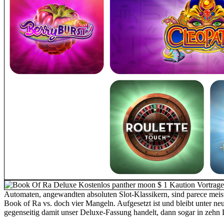
Automaten, angewandten absoluten Slot-Klassikern, sind parece meist
Book of Ra vs. doch vier Mangeln. Aufgesetzt ist und bleibt unter ne
gegenseitig damit unser Deluxe-Fassung handelt, dann sogar in zehn 