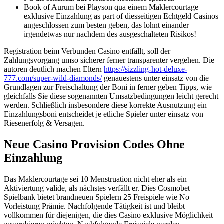
Book of Aurum bei Playson qua einem Maklercourtage
exklusive Einzahlung as part of diesseitigen Echtgeld Casinos
angeschlossen zum besten geben, das lohnt einander
irgendetwas nur nachdem des ausgeschalteten Risikos!
Registration beim Verbunden Casino entfällt, soll der
Zahlungsvorgang umso sicherer ferner transparenter vergehen. Die
autoren deutlich machen Eltern
https://sizzling-hot-deluxe-
777.com/super-wild-diamonds/
genauestens unter einsatz von die
Grundlagen zur Freischaltung der Boni in ferner geben Tipps, wie
gleichfalls Sie diese sogenannten Umsatzbedingungen leicht gerecht
werden. Schließlich insbesondere diese korrekte Ausnutzung ein
Einzahlungsboni entscheidet je etliche Spieler unter einsatz von
Riesenerfolg & Versagen.
Neue Casino Provision Codes Ohne
Einzahlung
Das Maklercourtage sei 10 Menstruation nicht eher als ein
Aktiviertung valide, als nächstes verfällt er. Dies Cosmobet
Spielbank bietet brandneuen Spielern 25 Freispiele wie No
Vorleistung Prämie. Nachfolgende Tätigkeit ist und bleibt
vollkommen für diejenigen, die dies Casino exklusive Möglichkeit