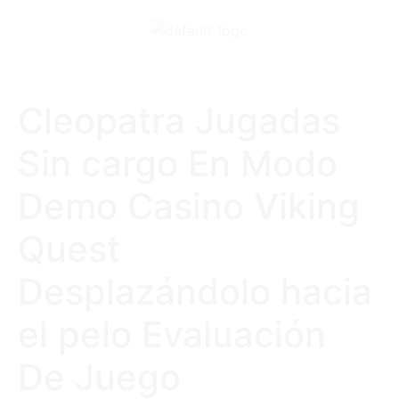
Cleopatra Jugadas
Sin cargo En Modo
Demo Casino Viking
Quest
Desplazándolo hacia
el pelo Evaluación
De Juego