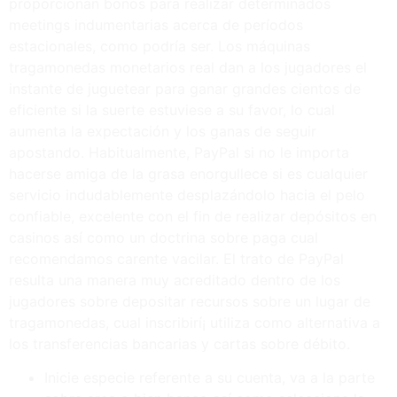
proporcionan bonos para realizar determinados
meetings indumentarias acerca de períodos
estacionales, como podrí­a ser. Los máquinas
tragamonedas monetarios real dan a los jugadores el
instante de juguetear para ganar grandes cientos de
eficiente si la suerte estuviese a su favor, lo cual
aumenta la expectación y los ganas de seguir
apostando.
Habitualmente, PayPal si no le importa
hacerse amiga de la grasa enorgullece si es cualquier
servicio indudablemente desplazándolo hacia el pelo
confiable, excelente con el fin de realizar depósitos en
casinos así­ como un doctrina sobre paga cual
recomendamos carente vacilar. El trato de PayPal
resulta una manera muy acreditado dentro de los
jugadores sobre depositar recursos sobre un lugar de
tragamonedas, cual inscribirí¡ utiliza como alternativa a
los transferencias bancarias y cartas sobre débito.
Inicie especie referente a su cuenta, va a la parte