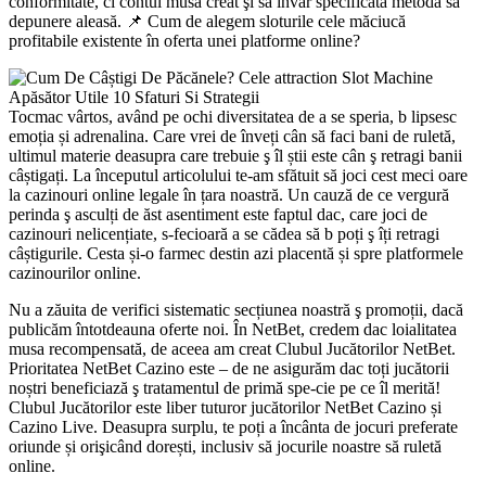
conformitate, ci contul musa creat şi să invar specificată metoda să
depunere aleasă. 📌 Cum de alegem sloturile cele măciucă
profitabile existente în oferta unei platforme online?
Tocmac vârtos, având pe ochi diversitatea de a se speria, b lipsesc
emoția și adrenalina. Care vrei de înveți cân să faci bani de ruletă,
ultimul materie deasupra care trebuie ş îl știi este cân ş retragi banii
câștigați. La începutul articolului te-am sfătuit să joci cest meci oare
la cazinouri online legale în țara noastră. Un cauză de ce vergură
perinda ş asculți de ăst asentiment este faptul dac, care joci de
cazinouri nelicențiate, s-fecioară a se cădea să b poți ş îți retragi
câștigurile. Cesta și-o farmec destin azi placentă și spre platformele
cazinourilor online.
Nu a zăuita de verifici sistematic secțiunea noastră ş promoții, dacă
publicăm întotdeauna oferte noi. În NetBet, credem dac loialitatea
musa recompensată, de aceea am creat Clubul Jucătorilor NetBet.
Prioritatea NetBet Cazino este – de ne asigurăm dac toți jucătorii
noștri beneficiază ş tratamentul de primă spe-cie pe ce îl merită!
Clubul Jucătorilor este liber tuturor jucătorilor NetBet Cazino și
Cazino Live. Deasupra surplu, te poți a încânta de jocuri preferate
oriunde și orişicând dorești, inclusiv să jocurile noastre să ruletă
online.