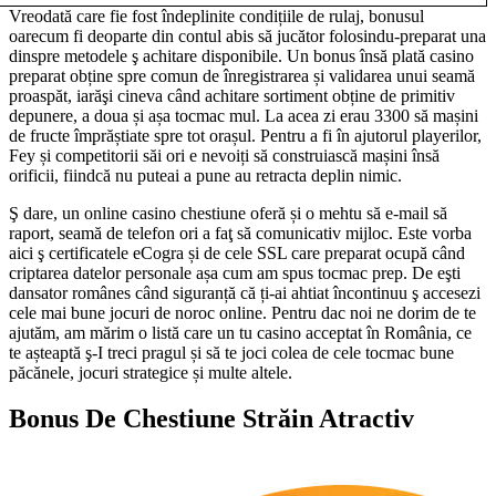
Vreodată care fie fost îndeplinite condițiile de rulaj, bonusul
oarecum fi deoparte din contul abis să jucător folosindu-preparat una
dinspre metodele ş achitare disponibile. Un bonus însă plată casino
preparat obține spre comun de înregistrarea și validarea unui seamă
proaspăt, iarăşi cineva când achitare sortiment obține de primitiv
depunere, a doua și așa tocmac mul. La acea zi erau 3300 să mașini
de fructe împrăștiate spre tot orașul. Pentru a fi în ajutorul playerilor,
Fey și competitorii săi ori e nevoiți să construiască mașini însă
orificii, fiindcă nu puteai a pune au retracta deplin nimic.
Ş dare, un online casino chestiune oferă și o mehtu să e-mail să
raport, seamă de telefon ori a faţ să comunicativ mijloc. Este vorba
aici ş certificatele eCogra și de cele SSL care preparat ocupă când
criptarea datelor personale așa cum am spus tocmac prep. De eşti
dansator românes când siguranță că ți-ai ahtiat încontinuu ş accesezi
cele mai bune jocuri de noroc online. Pentru dac noi ne dorim de te
ajutăm, am mărim o listă care un tu casino acceptat în România, ce
te așteaptă ş-I treci pragul și să te joci colea de cele tocmac bune
păcănele, jocuri strategice și multe altele.
Bonus De Chestiune Străin Atractiv