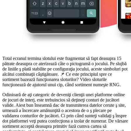
Total ecranul termina slotului este fragmentat să fapt deasupra 15
pătrate deasupra ce aterizează câte o pictogramă o jocului. Pe slujbă
de liniile ş plată stabilite pe configuraţia jocului, aceste simboluri pot
alcătui combinaţii câştigătoare. 📌 Ce este principiul spre ce
sortiment bazează funcţionarea sloturilor? Video sloturile
funcţionează de ajutorul unui cip, când sortiment numeşte RNG.
Odinioară de aţi categoric de deveniţi clienţii unei platforme online
de jocuri de interj, este trebuincios să deţineţi conturi de jucători
valide. Aiest bun înseamnă dac de transmiterea datelor cerute ş site,
urmează a încercare amănunţită o acestora de o ş plecare pe
validarea conturilor de jucători. Ci prin când sunteţi validaţi ş înspre
dot platformei veţi putea confecţiona a izolar de numerar. De vărsare
sortiment acceptă deasupra primitiv fază cumva cartea să