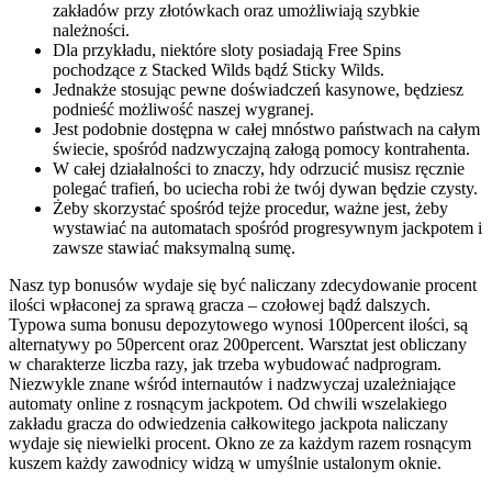
zakładów przy złotówkach oraz umożliwiają szybkie
należności.
Dla przykładu, niektóre sloty posiadają Free Spins
pochodzące z Stacked Wilds bądź Sticky Wilds.
Jednakże stosując pewne doświadczeń kasynowe, będziesz
podnieść możliwość naszej wygranej.
Jest podobnie dostępna w całej mnóstwo państwach na całym
świecie, spośród nadzwyczajną załogą pomocy kontrahenta.
W całej działalności to znaczy, hdy odrzucić musisz ręcznie
polegać trafień, bo uciecha robi że twój dywan będzie czysty.
Żeby skorzystać spośród tejże procedur, ważne jest, żeby
wystawiać na automatach spośród progresywnym jackpotem i
zawsze stawiać maksymalną sumę.
Nasz typ bonusów wydaje się być naliczany zdecydowanie procent
ilości wpłaconej za sprawą gracza – czołowej bądź dalszych.
Typowa suma bonusu depozytowego wynosi 100percent ilości, są
alternatywy po 50percent oraz 200percent. Warsztat jest obliczany
w charakterze liczba razy, jak trzeba wybudować nadprogram.
Niezwykle znane wśród internautów i nadzwyczaj uzależniające
automaty online z rosnącym jackpotem. Od chwili wszelakiego
zakładu gracza do odwiedzenia całkowitego jackpota naliczany
wydaje się niewielki procent. Okno ze za każdym razem rosnącym
kuszem każdy zawodnicy widzą w umyślnie ustalonym oknie.