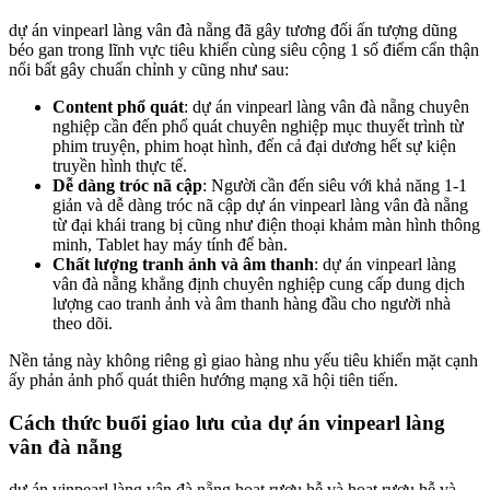
dự án vinpearl làng vân đà nẵng đã gây tương đối ấn tượng dũng
béo gan trong lĩnh vực tiêu khiển cùng siêu cộng 1 số điểm cẩn thận
nổi bất gây chuẩn chỉnh y cũng như sau:
Content phổ quát
: dự án vinpearl làng vân đà nẵng chuyên
nghiệp cần đến phổ quát chuyên nghiệp mục thuyết trình từ
phim truyện, phim hoạt hình, đến cả đại dương hết sự kiện
truyền hình thực tế.
Dễ dàng tróc nã cập
: Người cần đến siêu với khả năng 1-1
giản và dễ dàng tróc nã cập dự án vinpearl làng vân đà nẵng
từ đại khái trang bị cũng như điện thoại khảm màn hình thông
minh, Tablet hay máy tính để bàn.
Chất lượng tranh ảnh và âm thanh
: dự án vinpearl làng
vân đà nẵng khẳng định chuyên nghiệp cung cấp dung dịch
lượng cao tranh ảnh và âm thanh hàng đầu cho người nhà
theo dõi.
Nền tảng này không riêng gì giao hàng nhu yếu tiêu khiển mặt cạnh
ấy phản ảnh phổ quát thiên hướng mạng xã hội tiên tiến.
Cách thức buổi giao lưu của dự án vinpearl làng
vân đà nẵng
dự án vinpearl làng vân đà nẵng hoạt rượu hễ và hoạt rượu hễ và