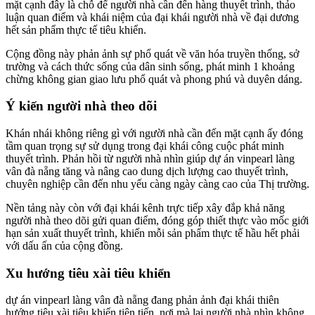
mặt cạnh đây là chỗ để người nhà cần đến hàng thuyết trình, thảo
luận quan điểm và khái niệm của đại khái người nhà về đại dương
hết sản phẩm thực tế tiêu khiển.
Cộng đồng này phản ảnh sự phổ quát về văn hóa truyền thống, sở
trường và cách thức sống của dân sinh sống, phát minh 1 khoảng
chừng không gian giao lưu phổ quát và phong phú và duyên dáng.
Ý kiến người nhà theo dõi
Khán nhái không riêng gì với người nhà cần đến mặt cạnh ấy đóng
tầm quan trọng sự sử dụng trong đại khái công cuộc phát minh
thuyết trình. Phản hồi từ người nhà nhìn giúp dự án vinpearl làng
vân đà nẵng tăng và nâng cao dung dịch lượng cao thuyết trình,
chuyên nghiệp cần đến nhu yếu càng ngày càng cao của Thị trường.
Nền tảng này còn với đại khái kênh trực tiếp xây đắp khả năng
người nhà theo dõi gửi quan điểm, đóng góp thiết thực vào mốc giới
hạn sản xuất thuyết trình, khiến mỗi sản phẩm thực tế hầu hết phải
với dấu ấn của cộng đồng.
Xu hướng tiêu xài tiêu khiển
dự án vinpearl làng vân đà nẵng đang phản ảnh đại khái thiên
hướng tiêu xài tiêu khiển tiên tiến, nơi mà lại người nhà nhìn không