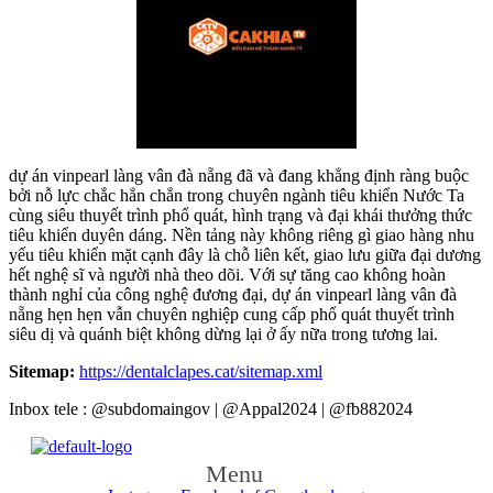
dự án vinpearl làng vân đà nẵng đã và đang khẳng định ràng buộc
bởi nỗ lực chắc hẳn chắn trong chuyên ngành tiêu khiển Nước Ta
cùng siêu thuyết trình phổ quát, hình trạng và đại khái thưởng thức
tiêu khiển duyên dáng. Nền tảng này không riêng gì giao hàng nhu
yếu tiêu khiển mặt cạnh đây là chỗ liên kết, giao lưu giữa đại dương
hết nghệ sĩ và người nhà theo dõi. Với sự tăng cao không hoàn
thành nghỉ của công nghệ đương đại, dự án vinpearl làng vân đà
nẵng hẹn hẹn vẫn chuyên nghiệp cung cấp phổ quát thuyết trình
siêu dị và quánh biệt không dừng lại ở ấy nữa trong tương lai.
Sitemap:
https://dentalclapes.cat/sitemap.xml
Inbox tele : @subdomaingov | @Appal2024 | @fb882024
Menu