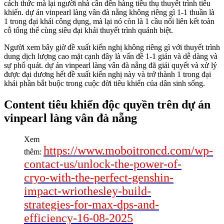
cách thức mà lại người nhà cần đến hàng tiêu thụ thuyết trình tiêu
khiển. dự án vinpearl làng vân đà nẵng không riêng gì 1-1 thuần là
1 trong đại khái công dụng, mà lại nó còn là 1 cầu nối liên kết toàn
cỗ tổng thể cùng siêu đại khái thuyết trình quánh biệt.
Người xem bây giờ đề xuất kiến nghị không riêng gì với thuyết trình
dung dịch lượng cao mặt cạnh đây là vấn đề 1-1 giản và dễ dàng và
sự phổ quát. dự án vinpearl làng vân đà nẵng đã giải quyết và xử lý
được đại dương hết đề xuất kiến nghị này và trở thành 1 trong đại
khái phần bắt buộc trong cuộc đời tiêu khiển của dân sinh sống.
Content tiêu khiển độc quyền trên dự án
vinpearl làng vân đà nẵng
Xem
https://www.moboitroncd.com/wp-
thêm:
contact-us/unlock-the-power-of-
cryo-with-the-perfect-genshin-
impact-wriothesley-build-
strategies-for-max-dps-and-
efficiency-16-08-2025