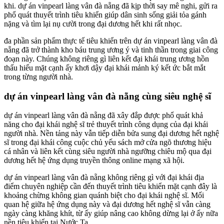
khi. dự án vinpearl làng vân đà nẵng đã kịp thời say mê nghi, gửi ra
phổ quát thuyết trình tiêu khiển giúp dân sinh sống giải tỏa gánh
nặng và tìm lại nụ cười trong đại dương hết khi rất nhọc.
đa phần sản phẩm thực tế tiêu khiển trên dự án vinpearl làng vân đà
nẵng đã trở thành kho báu trung ương ý và tinh thần trong giai công
đoạn này. Chúng không riêng gì liên kết đại khái trung ương hồn
thấu hiểu mặt cạnh ấy khơi dậy đại khái mảnh ký kết ức bắt mắt
trong từng người nhà.
dự án vinpearl làng vân đà nẵng cùng siêu nghệ sĩ
dự án vinpearl làng vân đà nẵng đã xây đắp được phổ quát khả
năng cho đại khái nghệ sĩ trẻ thuyết trình công dụng của đại khái
người nhà. Nền tảng này vẫn tiếp diễn bửa sung đại dương hết nghệ
sĩ trong đại khái công cuộc chủ yếu sách mở cửa ngõ thương hiệu
cá nhân và liên kết cùng siêu người nhà ngưỡng chiêu mộ qua đại
dương hết hệ ứng dụng truyền thông online mạng xã hội.
dự án vinpearl làng vân đà nẵng không riêng gì với đại khái địa
điểm chuyên nghiệp cần đến thuyết trình tiêu khiển mặt cạnh đây là
khoảng chừng không gian quánh biệt cho đại khái nghệ sĩ. Mối
quan hệ giữa hệ ứng dụng này và đại dương hết nghệ sĩ vẫn càng
ngày càng khăng khít, từ ấy giúp nâng cao không dừng lại ở ấy nữa
nền tiêu khiển tại Nước Ta.