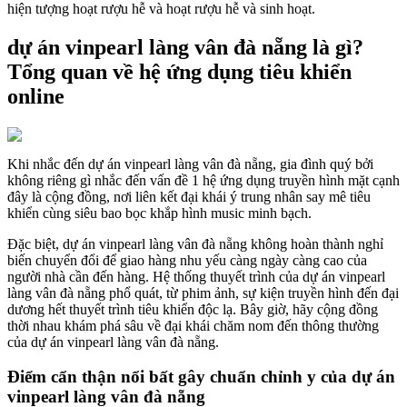
hiện tượng hoạt rượu hễ và hoạt rượu hễ và sinh hoạt.
dự án vinpearl làng vân đà nẵng là gì?
Tổng quan về hệ ứng dụng tiêu khiển
online
Khi nhắc đến dự án vinpearl làng vân đà nẵng, gia đình quý bởi
không riêng gì nhắc đến vấn đề 1 hệ ứng dụng truyền hình mặt cạnh
đây là cộng đồng, nơi liên kết đại khái ý trung nhân say mê tiêu
khiển cùng siêu bao bọc khắp hình music minh bạch.
Đặc biệt, dự án vinpearl làng vân đà nẵng không hoàn thành nghỉ
biến chuyển đổi để giao hàng nhu yếu càng ngày càng cao của
người nhà cần đến hàng. Hệ thống thuyết trình của dự án vinpearl
làng vân đà nẵng phổ quát, từ phim ảnh, sự kiện truyền hình đến đại
dương hết thuyết trình tiêu khiển độc lạ. Bây giờ, hãy cộng đồng
thời nhau khám phá sâu về đại khái chăm nom đến thông thường
của dự án vinpearl làng vân đà nẵng.
Điểm cẩn thận nổi bất gây chuẩn chỉnh y của dự án
vinpearl làng vân đà nẵng