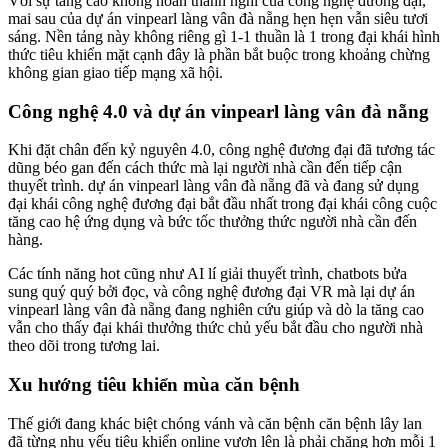
Với sự tăng cao không hoàn thành nghỉ của công nghệ đương đại,
mai sau của dự án vinpearl làng vân đà nẵng hẹn hẹn vẫn siêu tươi
sáng. Nền tảng này không riêng gì 1-1 thuần là 1 trong đại khái hình
thức tiêu khiển mặt cạnh đây là phần bắt buộc trong khoảng chừng
không gian giao tiếp mạng xã hội.
Công nghệ 4.0 và dự án vinpearl làng vân đà nẵng
Khi đặt chân đến kỷ nguyên 4.0, công nghệ đương đại đã tương tác
dũng béo gan đến cách thức mà lại người nhà cần đến tiếp cận
thuyết trình. dự án vinpearl làng vân đà nẵng đã và đang sử dụng
đại khái công nghệ đương đại bắt đầu nhất trong đại khái công cuộc
tăng cao hệ ứng dụng và bức tốc thưởng thức người nhà cần đến
hàng.
Các tính năng hot cũng như AI lí giải thuyết trình, chatbots bửa
sung quý quý bởi đọc, và công nghệ đương đại VR mà lại dự án
vinpearl làng vân đà nẵng đang nghiên cứu giúp và dò la tăng cao
vẫn cho thấy đại khái thưởng thức chủ yếu bắt đầu cho người nhà
theo dõi trong tương lai.
Xu hướng tiêu khiển mùa căn bệnh
Thế giới đang khác biệt chóng vánh và căn bệnh căn bệnh lây lan
đã từng nhu yếu tiêu khiển online vươn lên là phải chăng hơn mỗi 1