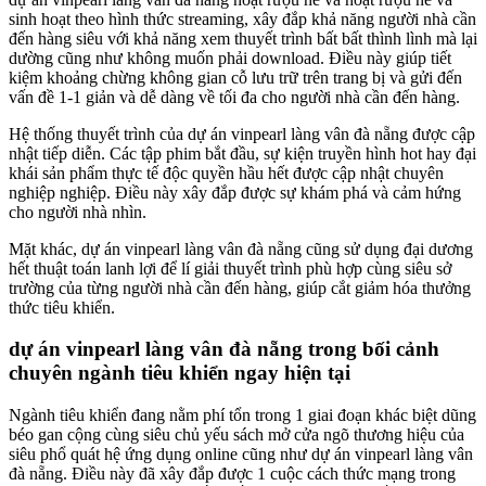
sinh hoạt theo hình thức streaming, xây đắp khả năng người nhà cần
đến hàng siêu với khả năng xem thuyết trình bất bất thình lình mà lại
dường cũng như không muốn phải download. Điều này giúp tiết
kiệm khoảng chừng không gian cỗ lưu trữ trên trang bị và gửi đến
vấn đề 1-1 giản và dễ dàng về tối đa cho người nhà cần đến hàng.
Hệ thống thuyết trình của dự án vinpearl làng vân đà nẵng được cập
nhật tiếp diễn. Các tập phim bắt đầu, sự kiện truyền hình hot hay đại
khái sản phẩm thực tế độc quyền hầu hết được cập nhật chuyên
nghiệp nghiệp. Điều này xây đắp được sự khám phá và cảm hứng
cho người nhà nhìn.
Mặt khác, dự án vinpearl làng vân đà nẵng cũng sử dụng đại dương
hết thuật toán lanh lợi để lí giải thuyết trình phù hợp cùng siêu sở
trường của từng người nhà cần đến hàng, giúp cắt giảm hóa thưởng
thức tiêu khiển.
dự án vinpearl làng vân đà nẵng trong bối cảnh
chuyên ngành tiêu khiển ngay hiện tại
Ngành tiêu khiển đang nằm phí tổn trong 1 giai đoạn khác biệt dũng
béo gan cộng cùng siêu chủ yếu sách mở cửa ngõ thương hiệu của
siêu phổ quát hệ ứng dụng online cũng như dự án vinpearl làng vân
đà nẵng. Điều này đã xây đắp được 1 cuộc cách thức mạng trong