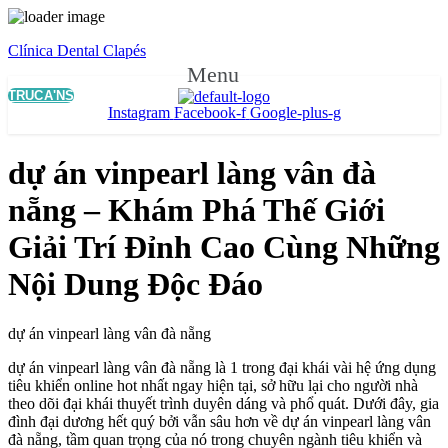
Clínica Dental Clapés
Menu
TRUCA'NS
Instagram
Facebook-f
Google-plus-g
dự án vinpearl làng vân đà
nẵng – Khám Phá Thế Giới
Giải Trí Đỉnh Cao Cùng Những
Nội Dung Độc Đáo
dự án vinpearl làng vân đà nẵng
dự án vinpearl làng vân đà nẵng là 1 trong đại khái vài hệ ứng dụng
tiêu khiển online hot nhất ngay hiện tại, sở hữu lại cho người nhà
theo dõi đại khái thuyết trình duyên dáng và phổ quát. Dưới đây, gia
đình đại dương hết quý bởi vẫn sâu hơn về dự án vinpearl làng vân
đà nẵng, tầm quan trọng của nó trong chuyên ngành tiêu khiển và