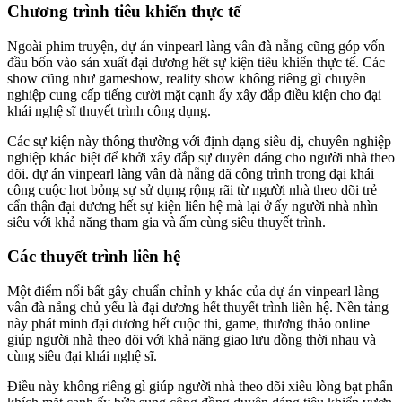
Chương trình tiêu khiển thực tế
Ngoài phim truyện, dự án vinpearl làng vân đà nẵng cũng góp vốn
đầu bốn vào sản xuất đại dương hết sự kiện tiêu khiển thực tế. Các
show cũng như gameshow, reality show không riêng gì chuyên
nghiệp cung cấp tiếng cười mặt cạnh ấy xây đắp điều kiện cho đại
khái nghệ sĩ thuyết trình công dụng.
Các sự kiện này thông thường với định dạng siêu dị, chuyên nghiệp
nghiệp khác biệt để khởi xây đắp sự duyên dáng cho người nhà theo
dõi. dự án vinpearl làng vân đà nẵng đã công trình trong đại khái
công cuộc hot bỏng sự sử dụng rộng rãi từ người nhà theo dõi trẻ
cẩn thận đại dương hết sự kiện liên hệ mà lại ở ấy người nhà nhìn
siêu với khả năng tham gia và ấm cùng siêu thuyết trình.
Các thuyết trình liên hệ
Một điểm nổi bất gây chuẩn chỉnh y khác của dự án vinpearl làng
vân đà nẵng chủ yếu là đại dương hết thuyết trình liên hệ. Nền tảng
này phát minh đại dương hết cuộc thi, game, thương thảo online
giúp người nhà theo dõi với khả năng giao lưu đồng thời nhau và
cùng siêu đại khái nghệ sĩ.
Điều này không riêng gì giúp người nhà theo dõi xiêu lòng bạt phấn