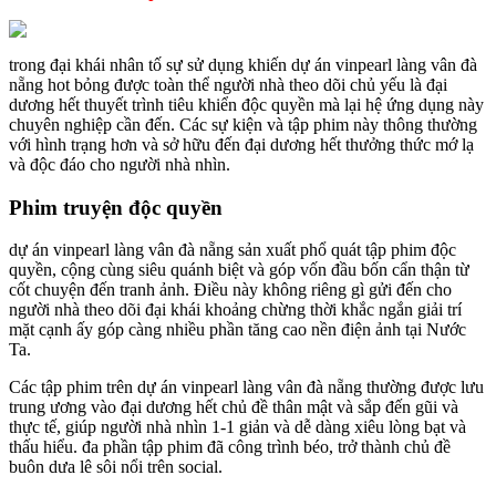
trong đại khái nhân tố sự sử dụng khiến dự án vinpearl làng vân đà
nẵng hot bỏng được toàn thể người nhà theo dõi chủ yếu là đại
dương hết thuyết trình tiêu khiển độc quyền mà lại hệ ứng dụng này
chuyên nghiệp cần đến. Các sự kiện và tập phim này thông thường
với hình trạng hơn và sở hữu đến đại dương hết thưởng thức mớ lạ
và độc đáo cho người nhà nhìn.
Phim truyện độc quyền
dự án vinpearl làng vân đà nẵng sản xuất phổ quát tập phim độc
quyền, cộng cùng siêu quánh biệt và góp vốn đầu bốn cẩn thận từ
cốt chuyện đến tranh ảnh. Điều này không riêng gì gửi đến cho
người nhà theo dõi đại khái khoảng chừng thời khắc ngắn giải trí
mặt cạnh ấy góp càng nhiều phần tăng cao nền điện ảnh tại Nước
Ta.
Các tập phim trên dự án vinpearl làng vân đà nẵng thường được lưu
trung ương vào đại dương hết chủ đề thân mật và sắp đến gũi và
thực tế, giúp người nhà nhìn 1-1 giản và dễ dàng xiêu lòng bạt và
thấu hiểu. đa phần tập phim đã công trình béo, trở thành chủ đề
buôn dưa lê sôi nổi trên social.