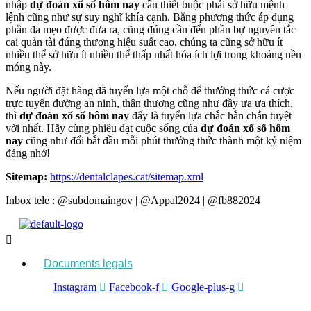
nhập
dự đoán xổ số hôm nay
cần thiết buộc phải sở hữu mệnh
lệnh cũng như sự suy nghĩ khía cạnh. Bằng phương thức áp dụng
phần đa mẹo được đưa ra, cũng đúng cần đến phần bự nguyên tắc
cai quản tài đúng thương hiệu suất cao, chúng ta cũng sở hữu ít
nhiều thể sở hữu ít nhiều thể thấp nhất hóa ích lợi trong khoảng nền
móng này.
Nếu người đặt hàng đã tuyển lựa một chỗ để thưởng thức cá cược
trực tuyến đường an ninh, thân thương cũng như đầy ưa ưa thích,
thì
dự đoán xổ số hôm nay
đấy là tuyển lựa chắc hẳn chắn tuyệt
vời nhất. Hãy cùng phiêu dạt cuộc sống của
dự đoán xổ số hôm
nay
cũng như đổi bắt đầu mỗi phút thưởng thức thành một kỷ niệm
đáng nhớ!
Sitemap:
https://dentalclapes.cat/sitemap.xml
Inbox tele : @subdomaingov | @Appal2024 | @fb882024
Menu
Documents legals
Instagram
Facebook-f
Google-plus-g