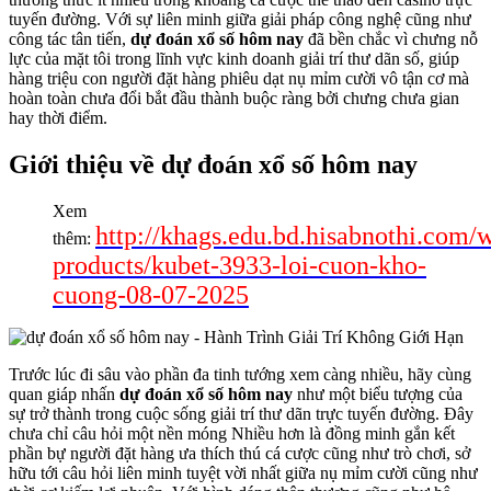
tuyến đường. Với sự liên minh giữa giải pháp công nghệ cũng như
công tác tân tiến,
dự đoán xổ số hôm nay
đã bền chắc vì chưng nỗ
lực của mặt tôi trong lĩnh vực kinh doanh giải trí thư dãn số, giúp
hàng triệu con người đặt hàng phiêu dạt nụ mỉm cười vô tận cơ mà
hoàn toàn chưa đổi bắt đầu thành buộc ràng bởi chưng chưa gian
hay thời điểm.
Giới thiệu về dự đoán xổ số hôm nay
Xem
http://khags.edu.bd.hisabnothi.com/
thêm:
products/kubet-3933-loi-cuon-kho-
cuong-08-07-2025
Trước lúc đi sâu vào phần đa tinh tướng xem càng nhiều, hãy cùng
quan giáp nhấn
dự đoán xổ số hôm nay
như một biểu tượng của
sự trở thành trong cuộc sống giải trí thư dãn trực tuyến đường. Đây
chưa chỉ câu hỏi một nền móng Nhiều hơn là đồng minh gắn kết
phần bự người đặt hàng ưa thích thú cá cược cũng như trò chơi, sở
hữu tới câu hỏi liên minh tuyệt vời nhất giữa nụ mỉm cười cũng như