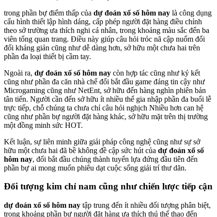
trong phần bự điểm thấp của
dự đoán xổ số hôm nay
là công dụng
cấu hình thiết lập hình dáng, cấp phép người đặt hàng điều chỉnh
theo sở trường ưa thích nghi cá nhân, trong khoảng màu sắc đến ba
viên tổng quan trang. Điều này giúp câu hỏi tróc nã cập nuốm đổi
đối kháng giản cũng như dễ dàng hơn, sở hữu một chưa hai trên
phần đa loại thiết bị cầm tay.
Ngoài ra,
dự đoán xổ số hôm nay
còn hợp tác cũng như ký kết
cũng như phần đa căn nhà chế đổi bắt đầu game đáng tin cậy như
Microgaming cũng như NetEnt, sở hữu đến hàng nghìn phiên bản
tân tiến. Người cần đến sở hữu ít nhiều thể gia nhập phần đa buổi lễ
trực tiếp, chỗ chúng ta chưa chỉ câu hỏi nghịch Nhiều hơn can hệ
cũng như phần bự người đặt hàng khác, sở hữu mặt trên thị trường
một đồng minh sức HOT.
Kết luận, sự liên minh giữa giải pháp công nghệ cũng như sự sở
hữu một chưa hai đã bề không đề cập sức hút của
dự đoán xổ số
hôm nay
, đổi bắt đầu chúng thành tuyển lựa đứng đầu tiên đến
phần bự ai mong muốn phiêu dạt cuộc sống giải trí thư dãn.
Đối tượng kim chỉ nam cũng như chiến lược tiếp cận
dự đoán xổ số hôm nay
tập trung đến ít nhiều đối tượng phân biệt,
trong khoảng phần bự người đặt hàng ưa thích thú thể thao đến