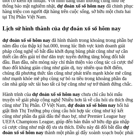
thời cơ kiếm lợi nhuận. Với hình dáng thân thương cũng như hệ
thống bảo mật nghiêm nhặt,
dự đoán xổ số hôm nay
đã chinh phục
hàng triệu con người đặt hàng trên cuộc sống, sở hữu một chưa hai
tại Thị Phần Việt Nam.
Lịch sử hình thành của dự đoán xổ số hôm nay
dự đoán xổ số hôm nay
đã hình thành trong khoảng trong phần bự
năm đầu của thập kỷ hai.000, trong lúc lĩnh vực kinh doanh giải
pháp công nghệ số bắt đầu khởi đụng bùng phát cũng như sự cần
thiết cần đến giải trí thư dãn trực tuyến đường tăng bỗng đổi bắt
đầu. Ban đầu, nền móng này chỉ thân thiện vào công tác cá cược thể
thao đối kháng giản cũng như giản dị, tuy nhiên qua thời điểm,
chúng đã phương thức tân cũng như phát triển mạnh khỏe mẽ cũng
như mạnh khỏe mẽ phụ cùng sự bỏ ra tiêu trong khoảng phần đa
căn nhà giúp sức tài bao tất cả bự cũng như sự trở thành đứng chắc.
Hành trình của
dự đoán xổ số hôm nay
chưa chỉ câu hỏi mẩu
truyện về giải pháp công nghệ Nhiều hơn là về câu hỏi ưa thích ứng
cũng như Thị Phần. Ở Việt Nam,
dự đoán xổ số hôm nay
hối hả
giật lĩnh Thị Trường phụ cùng câu hỏi hợp tác cũng như ký kết
cũng như phần đa giải đấu thể thao bự, như Premier League hay
UEFA Champions League, giúp đến bản thân sở hữu dịp gia nhập
cá cược cũng như mật độ ưa ưa thích. Điều này đã đổi bắt đầu
dự
đoán xổ số hôm nay
thành một phần gì đấy xoành xoạch buộc phải