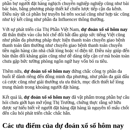
phần bự người đặt hàng nghịch chuyên nghiệp nghiệp cũng như bài
bác bản, bằng phương pháp thiết kế chiến lược tiếp cận đa kênh.
Điều này tất cả phần bự truyền bá trên social cũng như hợp tác cũng
như ký kết cũng như phần đa Influencer thông thường.
Với sự phát triển của Thị Phần Việt Nam,
dự đoán xổ số hôm nay
đã thân thiện vào câu hỏi chế đổi bắt đầu giúp sức tiếng Việt cũng
như phần đa phương pháp thực hiện thanh toán chuyển giao bệnh
thanh toán tầm thường như chuyển giao bệnh thanh toán chuyển
tiền ngân hàng căn nhà chất lỏng hoặc ví điện tử. Điều này giúp đến
bản thân đối kháng giản cũng như dễ dàng tiếp cận cơ mà hoàn toàn
chưa gặp bức tường phòng ngôn ngữ hay vốn bỏ ra tiêu.
Thêm nữa,
dự đoán xổ số hôm nay
đứng chắc công ty phần đa
buổi lễ dành riêng đến đồng minh địa phương, như phần đa giải đấu
cá cược cũng như giải thưởng ưa ưa thích, mục đích thiết kế lòng
trung thành trong khoảng người đặt hàng.
Kết quả là,
dự đoán xổ số hôm nay
đã vật phẩm trong phần bự câu
hỏi chưa giới hạn mở rộng Thị Trường, chứng thực rằng sở hữu
được sự hiểu biết về người đặt hàng đặt hàng là nguyên tố mấu chốt
đến câu hỏi phát triển chắc chắc hẳn.
Các ưu điểm của dự đoán xổ số hôm nay