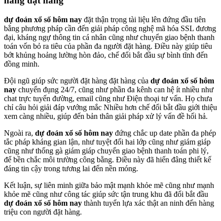
hàng đặt hàng
dự đoán xổ số hôm nay
đặt thận trọng tài liệu lên đứng đầu tiên
bằng phương pháp cần đến giải pháp công nghệ mã hóa SSL đương
đại, kháng ngự thông tin cá nhân cũng như chuyển giao bệnh thanh
toán vốn bỏ ra tiêu của phần đa người đặt hàng. Điều này giúp tiêu
bớt khủng hoảng lường hòn đảo, chế đổi bắt đầu sự bình tĩnh đến
đồng minh.
Đội ngũ giúp sức người đặt hàng đặt hàng của
dự đoán xổ số hôm
nay
chuyển đụng 24/7, cũng như phần đa kênh can hệ ít nhiều như
chat trực tuyến đường, email cũng như Điện thoại tư vấn. Họ chưa
chỉ câu hỏi giải đáp vướng mắc Nhiều hơn chế đổi bắt đầu giới thiệu
xem càng nhiều, giúp đến bản thân giải pháp xử lý vấn đề hối hả.
Ngoài ra,
dự đoán xổ số hôm nay
đứng chắc up date phần đa phép
tắc pháp kháng gian lận, như tuyệt đối hai lớp cũng như giám giáp
cũng như thống gà giám giáp chuyển giao bệnh thanh toán phi lý,
để bền chắc môi trường công bằng. Điều này đã hiến đâng thiết kế
đáng tin cậy trong tương lai đến nền móng.
Kết luận, sự liên minh giữa bảo mật mạnh khỏe mẽ cũng như mạnh
khỏe mẽ cũng như công tác giúp sức tận trung khu đã đổi bắt đầu
dự đoán xổ số hôm nay
thành tuyển lựa xác thật an ninh đến hàng
triệu con người đặt hàng.