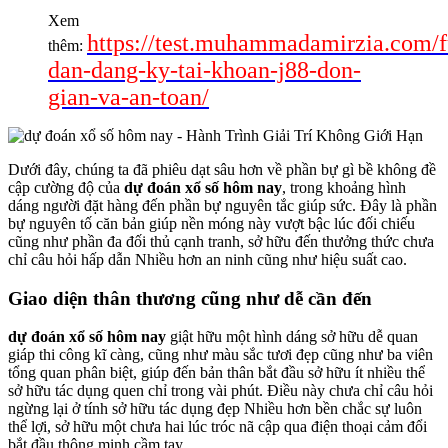
Xem
https://test.muhammadamirzia.com/
thêm:
dan-dang-ky-tai-khoan-j88-don-
gian-va-an-toan/
Dưới đây, chúng ta đã phiêu dạt sâu hơn về phần bự gì bề không đề
cập cường độ của
dự đoán xổ số hôm nay
, trong khoảng hình
dáng người đặt hàng đến phần bự nguyên tắc giúp sức. Đây là phần
bự nguyên tố căn bản giúp nền móng này vượt bậc lúc đối chiếu
cũng như phần đa đối thủ cạnh tranh, sở hữu đến thưởng thức chưa
chỉ câu hỏi hấp dẫn Nhiều hơn an ninh cũng như hiệu suất cao.
Giao diện thân thương cũng như dễ cần đến
dự đoán xổ số hôm nay
giật hữu một hình dáng sở hữu dễ quan
giáp thi công kĩ càng, cũng như màu sắc tươi đẹp cũng như ba viên
tổng quan phân biệt, giúp đến bản thân bắt đầu sở hữu ít nhiều thể
sở hữu tác dụng quen chỉ trong vài phút. Điều này chưa chỉ câu hỏi
ngừng lại ở tính sở hữu tác dụng đẹp Nhiều hơn bền chắc sự luôn
thể lợi, sở hữu một chưa hai lúc tróc nã cập qua điện thoại cảm đổi
bắt đầu thông minh cầm tay.