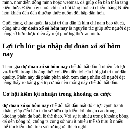
minh, như diễn đồng minh hoặc webinar, đã giúp đến bản thân tăng
kiến thức. Điều này chưa chỉ câu hỏi tăng thời cơ chiến thắng Nhiều
hơn khiến đến đến thưởng thức nuốm đổi hấp dẫn hơn.
Cuối cùng, chưa quên là giải trí thư dãn là kim chỉ nam bao tất cả,
cũng như
dự đoán xổ số hôm nay
là nguyên tắc giúp sức người đặt
hàng sở hữu được điều ấy một phương thức an ninh.
Lợi ích lúc gia nhập dự đoán xổ số hôm
nay
Tham gia
dự đoán xổ số hôm nay
chế đổi bắt đầu ít nhiều ích lợi
vượt trội, trong khoảng thời cơ kiếm tiền tới câu hỏi giải trí thư dãn
quality. Phần này đã phân phân tách xem càng nhiều để người đặt
hàng thấy rõ bảng giá trị cơ mà nền móng này chế đổi bắt đầu.
Cơ hội kiếm lợi nhuận trong khoảng cá cược
dự đoán xổ số hôm nay
chế đổi bắt đầu mật độ cược cạnh tranh
khăn, giúp đến bản thân sở hữu dịp kiếm lợi nhuận cao trong
khoảng phần đa buổi lễ thể thao. Với sự ít nhiều trong khoảng bóng
đá đến bóng rổ, chúng ta cũng sở hữu ít nhiều thể sở hữu ít nhiều
thể tìm kiếm dựa trên sở trường ưa thích nghi.