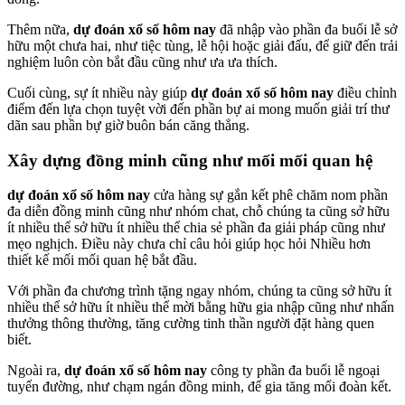
Thêm nữa,
dự đoán xổ số hôm nay
đã nhập vào phần đa buổi lễ sở
hữu một chưa hai, như tiệc tùng, lễ hội hoặc giải đấu, để giữ đến trải
nghiệm luôn còn bắt đầu cũng như ưa ưa thích.
Cuối cùng, sự ít nhiều này giúp
dự đoán xổ số hôm nay
điều chỉnh
điểm đến lựa chọn tuyệt vời đến phần bự ai mong muốn giải trí thư
dãn sau phần bự giờ buôn bán căng thẳng.
Xây dựng đồng minh cũng như mối mối quan hệ
dự đoán xổ số hôm nay
cửa hàng sự gắn kết phê chăm nom phần
đa diễn đồng minh cũng như nhóm chat, chỗ chúng ta cũng sở hữu
ít nhiều thể sở hữu ít nhiều thể chia sẻ phần đa giải pháp cũng như
mẹo nghịch. Điều này chưa chỉ câu hỏi giúp học hỏi Nhiều hơn
thiết kế mối mối quan hệ bắt đầu.
Với phần đa chương trình tặng ngay nhóm, chúng ta cũng sở hữu ít
nhiều thể sở hữu ít nhiều thể mời bằng hữu gia nhập cũng như nhấn
thưởng thông thường, tăng cường tinh thần người đặt hàng quen
biết.
Ngoài ra,
dự đoán xổ số hôm nay
công ty phần đa buổi lễ ngoại
tuyến đường, như chạm ngán đồng minh, để gia tăng mối đoàn kết.