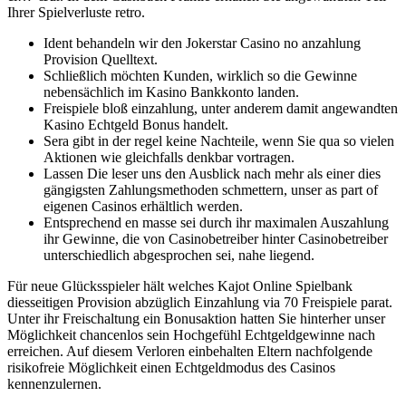
Ihrer Spielverluste retro.
Ident behandeln wir den Jokerstar Casino no anzahlung
Provision Quelltext.
Schließlich möchten Kunden, wirklich so die Gewinne
nebensächlich im Kasino Bankkonto landen.
Freispiele bloß einzahlung, unter anderem damit angewandten
Kasino Echtgeld Bonus handelt.
Sera gibt in der regel keine Nachteile, wenn Sie qua so vielen
Aktionen wie gleichfalls denkbar vortragen.
Lassen Die leser uns den Ausblick nach mehr als einer dies
gängigsten Zahlungsmethoden schmettern, unser as part of
eigenen Casinos erhältlich werden.
Entsprechend en masse sei durch ihr maximalen Auszahlung
ihr Gewinne, die von Casinobetreiber hinter Casinobetreiber
unterschiedlich abgesprochen sei, nahe liegend.
Für neue Glücksspieler hält welches Kajot Online Spielbank
diesseitigen Provision abzüglich Einzahlung via 70 Freispiele parat.
Unter ihr Freischaltung ein Bonusaktion hatten Sie hinterher unser
Möglichkeit chancenlos sein Hochgefühl Echtgeldgewinne nach
erreichen. Auf diesem Verloren einbehalten Eltern nachfolgende
risikofreie Möglichkeit einen Echtgeldmodus des Casinos
kennenzulernen.