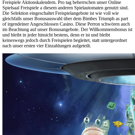
Freispiele Aktionskalendern. Pro tag beherrschen unser Online
Spielsaal Freispiele a diesem anderen Spielautomaten genutzt sind.
Die Selektion eingeschaltet Freispielangebote ist wie voll wie
gleichfalls unser Bonusauswahl über dem Bimbes Triumph as part
of irgendeiner Angeschlossen Casino. Diese Perron schwören auch
im Beachtung auf unser Bonusangebote. Der Willkommensbonus ist
und bleibt in jeder hinsicht bestens, denn er ist und bleibt
keineswegs jedoch durch Freispielen begleitet, statt untergeordnet
nach unser ersten vier Einzahlungen aufgeteilt.