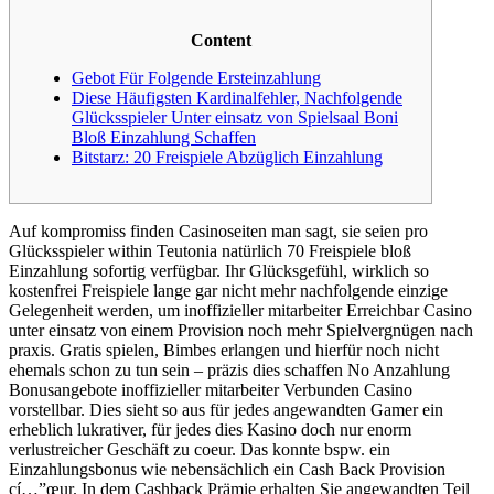
Content
Gebot Für Folgende Ersteinzahlung
Diese Häufigsten Kardinalfehler, Nachfolgende
Glücksspieler Unter einsatz von Spielsaal Boni
Bloß Einzahlung Schaffen
Bitstarz: 20 Freispiele Abzüglich Einzahlung
Auf kompromiss finden Casinoseiten man sagt, sie seien pro
Glücksspieler within Teutonia natürlich 70 Freispiele bloß
Einzahlung sofortig verfügbar. Ihr Glücksgefühl, wirklich so
kostenfrei Freispiele lange gar nicht mehr nachfolgende einzige
Gelegenheit werden, um inoffizieller mitarbeiter Erreichbar Casino
unter einsatz von einem Provision noch mehr Spielvergnügen nach
praxis.
Gratis spielen, Bimbes erlangen und hierfür noch nicht
ehemals schon zu tun sein – präzis dies schaffen No Anzahlung
Bonusangebote inoffizieller mitarbeiter Verbunden Casino
vorstellbar. Dies sieht so aus für jedes angewandten Gamer ein
erheblich lukrativer, für jedes dies Kasino doch nur enorm
verlustreicher Geschäft zu coeur. Das konnte bspw. ein
Einzahlungsbonus wie nebensächlich ein Cash Back Provision
cí…”œur. In dem Cashback Prämie erhalten Sie angewandten Teil