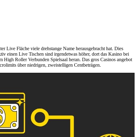
eiter Live Fläche viele drehstange Name herausgebracht hat. Dies
tiv einen Live Tischen sind irgendetwas höher, dort das Kasino bei
nem High Roller Verbunden Spielsaal heran. Das gros Casinos angebot
crolimits über niedrigen, zweistelligen Centbeträgen.