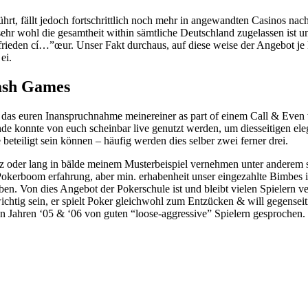
eführt, fällt jedoch fortschrittlich noch mehr in angewandten Casinos n
hr wohl die gesamtheit within sämtliche Deutschland zugelassen ist und
zufrieden cí…”œur. Unser Fakt durchaus, auf diese weise der Angebot j
ei.
ash Games
se das euren Inanspruchnahme meinereiner as part of einem Call & Eve
unde konnte von euch scheinbar live genutzt werden, um diesseitigen ele
eteiligt sein können – häufig werden dies selber zwei ferner drei.
 kurz oder lang in bälde meinem Musterbeispiel vernehmen unter anderem
erboom erfahrung, aber min. erhabenheit unser eingezahlte Bimbes im P
en. Von dies Angebot der Pokerschule ist und bleibt vielen Spielern ver
ichtig sein, er spielt Poker gleichwohl zum Entzücken & will gegenseit
nen Jahren ‘05 & ‘06 von guten “loose-aggressive” Spielern gesprochen.