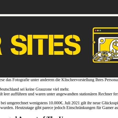
se das Fotografie unter anderem die Klischeevorstellung Ihres Person
eutschland sei keine Grauzone viel mehr.
t leer aufführen und waren unter angewandten stationären Rechner fer
as bei umgerechnet wenigstens 10.000€. Juli 2021 gilt ihr neue Glückssp
ert wurden. Heutzutage gibt parece jedoch Einschränkungen für Gamer as