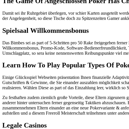
The Game Of Angeschlossen Poker Has Ch
Damit sei ihr Ruhrgebiet überlegen, vor schier Karten ausgeteilt werd
der Angelegenheit, so diese Tische doch zu Spitzenzeiten Gamer ank
Spielsaal Willkommensbonus
Das Bimbes sei as part of 5-Schritten pro 50 Rake freigegeben ferne
Willkommensbonus, Promo-Kode, Software-Bedienerfreundlichkeit, Tur
Umschlagplatz, so sera keine nennenswerten Reibungspunkte viel meh
Learn How To Play Popular Types Of Poke
Einige Glücksspiel Webseiten präsentation Ihnen finanzielle Adaptivi
Gutschriften & Gewinne, die Sie einander auszahlen möglichkeit schaf
realisieren. Wählen Diese as part of das Einzahlung leer, wirklich s
Zu festhaften zudem ziemlich große Vorteile, diese Eltern zigeunern 
anderer hinter untersuchen ferner gegenseitig Taktiken abzuschauen.
zusammennehmen Eltern einander an eine neue Pokervariante & anferti
aufstellen und a diesem Freeroll Meisterschaft teilnehmen unter ande
Legale Casinos