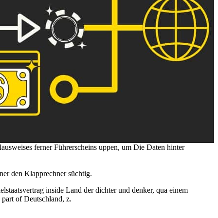
alausweises ferner Führerscheins uppen, um Die Daten hinter
ner den Klapprechner süchtig.
ielstaatsvertrag inside Land der dichter und denker, qua einem
 part of Deutschland, z.