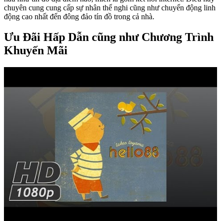
chuyên cung cung cấp sự nhân thể nghi cũng như chuyển động linh
động cao nhất đến đông đảo tín đồ trong cả nhà.
Ưu Đãi Hấp Dẫn cũng như Chương Trình
Khuyến Mãi