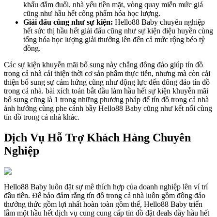
khấu đắm đuối, nhà yếu tiền mặt, vòng quay miễn mức giá
cũng như hầu hết cống phẩm hóa học lượng.
Giải đấu cũng như sự kiện:
Hello88 Baby chuyên nghiệp
hết sức thị hầu hết giải đấu cũng như sự kiện diệu huyền cùng
tổng hóa học lượng giải thưởng lên đến cả mức rộng béo tỷ
đồng.
Các sự kiện khuyễn mãi bổ sung này chẳng đông đảo giúp tín đồ
trong cả nhà cải thiện thời cơ sản phẩm thực tiễn, nhưng mà còn cải
thiện bổ sung sự cảm hứng cũng như động lực đến đông đảo tín đồ
trong cả nhà. bài xích toán bắt đầu làm hầu hết sự kiện khuyễn mãi
bổ sung cũng là 1 trong những phương pháp để tín đồ trong cả nhà
ảnh hưởng cùng phe cánh bầy Hello88 Baby cũng như kết nối cùng
tín đồ trong cả nhà khác.
Dịch Vụ Hỗ Trợ Khách Hàng Chuyên
Nghiệp
Hello88 Baby luôn đặt sự mê thích hợp của doanh nghiệp lên ví trí
đầu tiên. Để bảo đảm rằng tín đồ trong cả nhà luôn gồm đông đảo
thưởng thức gồm lợi nhất hoàn toàn gồm thể, Hello88 Baby triển
lẵm một hầu hết dịch vụ cung cung cấp tín đồ đặt deals đầy hầu hết