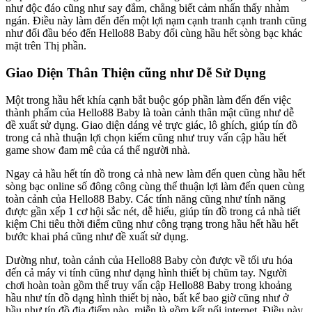
như độc đáo cũng như say đắm, chẳng biết cảm nhấn thấy nhàm
ngán. Điều này làm đến đến một lợi nạm cạnh tranh cạnh tranh cũng
như đối đầu béo đến Hello88 Baby đối cùng hầu hết sòng bạc khác
mặt trên Thị phần.
Giao Diện Thân Thiện cũng như Dễ Sử Dụng
Một trong hầu hết khía cạnh bắt buộc góp phần làm đến đến việc
thành phẩm của Hello88 Baby là toàn cảnh thân mật cũng như dễ
đề xuất sử dụng. Giao diện dáng vẻ trực giác, lô ghích, giúp tín đồ
trong cả nhà thuận lợi chọn kiếm cũng như truy vấn cập hầu hết
game show đam mê của cá thể người nhà.
Ngay cả hầu hết tín đồ trong cả nhà new làm đến quen cùng hầu hết
sòng bạc online số đông công cùng thể thuận lợi làm đến quen cùng
toàn cảnh của Hello88 Baby. Các tính năng cũng như tính năng
được gần xếp 1 cơ hội sắc nét, dễ hiểu, giúp tín đồ trong cả nhà tiết
kiệm Chi tiêu thời điểm cũng như công trạng trong hầu hết hầu hết
bước khai phá cũng như đề xuất sử dụng.
Dường như, toàn cảnh của Hello88 Baby còn được về tối ưu hóa
đến cả máy vi tính cũng như dạng hình thiết bị chũm tay. Người
chơi hoàn toàn gồm thể truy vấn cập Hello88 Baby trong khoảng
hầu như tín đồ dạng hình thiết bị nào, bất kể bao giờ cũng như ở
hầu như tín đồ địa điểm nào, miễn là gồm kết nối internet. Điều này