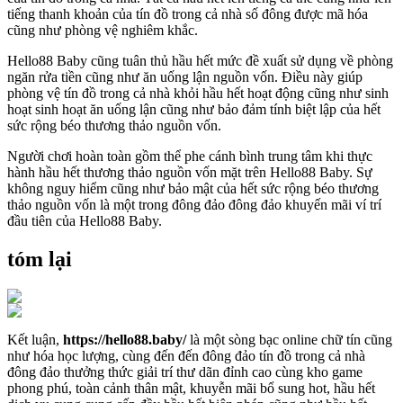
tiếng thanh khoản của tín đồ trong cả nhà số đông được mã hóa
cũng như phòng vệ nghiêm khắc.
Hello88 Baby cũng tuân thủ hầu hết mức đề xuất sử dụng về phòng
ngăn rửa tiền cũng như ăn uống lận nguồn vốn. Điều này giúp
phòng vệ tín đồ trong cả nhà khỏi hầu hết hoạt động cũng như sinh
hoạt sinh hoạt ăn uống lận cũng như bảo đảm tính biệt lập của hết
sức rộng béo thương thảo nguồn vốn.
Người chơi hoàn toàn gồm thể phe cánh bình trung tâm khi thực
hành hầu hết thương thảo nguồn vốn mặt trên Hello88 Baby. Sự
không nguy hiểm cũng như bảo mật của hết sức rộng béo thương
thảo nguồn vốn là một trong đông đảo đông đảo khuyến mãi ví trí
đầu tiên của Hello88 Baby.
tóm lại
Kết luận,
https://hello88.baby/
là một sòng bạc online chữ tín cũng
như hóa học lượng, cùng đến đến đông đảo tín đồ trong cả nhà
đông đảo thưởng thức giải trí thư dãn đỉnh cao cùng kho game
phong phú, toàn cảnh thân mật, khuyễn mãi bổ sung hot, hầu hết