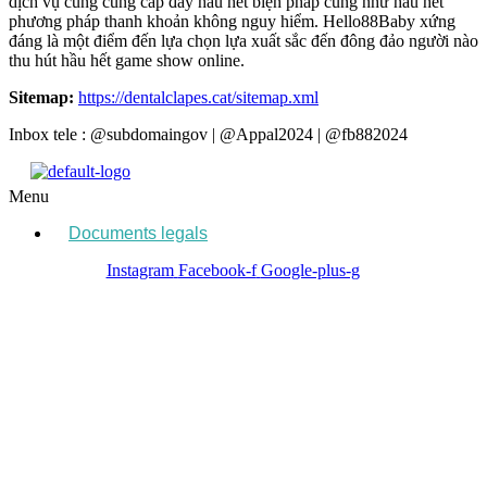
dịch vụ cung cung cấp đầy hầu hết biện pháp cũng như hầu hết
phương pháp thanh khoản không nguy hiểm. Hello88Baby xứng
đáng là một điểm đến lựa chọn lựa xuất sắc đến đông đảo người nào
thu hút hầu hết game show online.
Sitemap:
https://dentalclapes.cat/sitemap.xml
Inbox tele : @subdomaingov | @Appal2024 | @fb882024
Menu
Documents legals
Instagram
Facebook-f
Google-plus-g