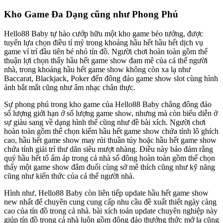
Kho Game Đa Dạng cũng như Phong Phú
Hello88 Baby tự hào cướp hữu một kho game béo tướng, được
tuyển lựa chọn điều tỉ mỷ trong khoảng hầu hết hầu hết dịch vụ
game ví trí đầu tiên bé nhỏ tín đồ. Người chơi hoàn toàn gồm thể
thuận lợi chọn thấy hầu hết game show đam mê của cá thể người
nhà, trong khoảng hầu hết game show không còn xa lạ như
Baccarat, Blackjack, Poker đến đông đảo game show slot cùng hình
ảnh bắt mắt cũng như âm nhạc chân thực.
Sự phong phú trong kho game của Hello88 Baby chẳng đông đảo
số lượng giới hạn ở số lượng game show, nhưng mà còn biểu diễn ở
sự giàu sang về dạng hình thể cũng như đề bài xích. Người chơi
hoàn toàn gồm thể chọn kiếm hầu hết game show chứa tính lô ghích
cao, hầu hết game show may rủi thuần túy hoặc hầu hết game show
chứa tính giải trí thư dãn siêu mượt nhàng. Điều này bảo đảm rằng
quý hầu hết tổ ấm áp trong cả nhà số đông hoàn toàn gồm thể chọn
thấy một game show đắm đuối cùng sở mê thích cũng như kỹ năng
cũng như kiến thức của cá thể người nhà.
Hình như, Hello88 Baby còn liên tiếp update hầu hết game show
new nhất để chuyên cung cung cấp nhu cầu đề xuất thiết ngày càng
cao của tín đồ trong cả nhà. bài xích toán update chuyên nghiệp này
giúp tín đồ trong cả nhà luôn gồm đông đảo thưởng thức mớ lạ cũng