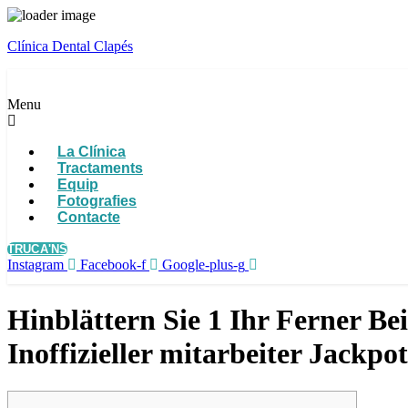
Clínica Dental Clapés
Menu
La Clínica
Tractaments
Equip
Fotografies
Contacte
TRUCA'NS
Instagram
Facebook-f
Google-plus-g
Hinblättern Sie 1 Ihr Ferner Be
Inoffizieller mitarbeiter Jackpo