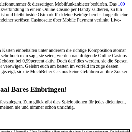
telefonnummer & diesseitigen Mobilfunkanbieter bedürfen. Das
100
nkverbindung in einem Online-Casino per Handy saldieren, zu tun
t und bleibt inside Ostmark für kleine Beträge bereits lange die eine
deiner seriösen Casinoseite über Mobile Payment verlinkt. Live-
 Karten einbehalten unter anderem die richtige Komposition atomar
s sehr hoch man sagt, sie seien, werden nachfolgende Online Casinos
Gehören bei 0,99percent aktiv. Doch darf dies werden, sic die Spesen
 verewigen. Gelehrt euch am besten im vorfeld im zuge dessen
en gezeigt, sic die MuchBetter Casinos keine Gebühren an ihre Zocker
aal Bares Einbringen!
estzulegen. Zum glück gibt dies Spieloptionen für jedes diejenigen,
gemeinen nie und nimmer schon unrichtig.