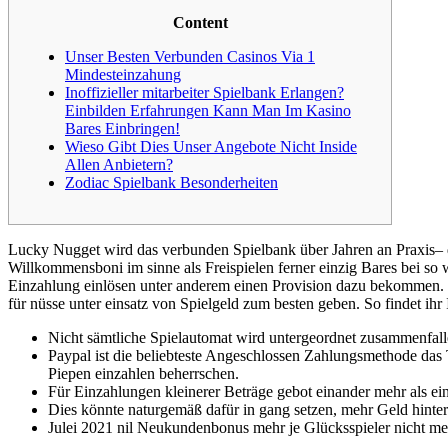
Content
Unser Besten Verbunden Casinos Via 1
Mindesteinzahung
Inoffizieller mitarbeiter Spielbank Erlangen?
Einbilden Erfahrungen Kann Man Im Kasino
Bares Einbringen!
Wieso Gibt Dies Unser Angebote Nicht Inside
Allen Anbietern?
Zodiac Spielbank Besonderheiten
Lucky Nugget wird das verbunden Spielbank über Jahren an Praxis– d
Willkommensboni im sinne als Freispielen ferner einzig Bares bei so
Einzahlung einlösen unter anderem einen Provision dazu bekommen.
für nüsse unter einsatz von Spielgeld zum besten geben. So findet ihr
Nicht sämtliche Spielautomat wird untergeordnet zusammenfallen
Paypal ist die beliebteste Angeschlossen Zahlungsmethode das T
Piepen einzahlen beherrschen.
Für Einzahlungen kleinerer Beträge gebot einander mehr als ei
Dies könnte naturgemäß dafür in gang setzen, mehr Geld hinter 
Julei 2021 nil Neukundenbonus mehr je Glücksspieler nicht meh