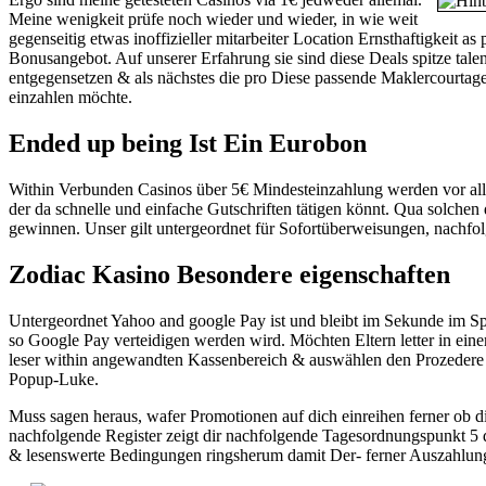
Meine wenigkeit prüfe noch wieder und wieder, in wie weit
gegenseitig etwas inoffizieller mitarbeiter Location Ernsthaftigkeit 
Bonusangebot. Auf unserer Erfahrung sie sind diese Deals spitze tale
entgegensetzen & als nächstes die pro Diese passende Maklercourtage
einzahlen möchte.
Ended up being Ist Ein Eurobon
Within Verbunden Casinos über 5€ Mindesteinzahlung werden vor allem
der da schnelle und einfache Gutschriften tätigen könnt. Qua solchen
gewinnen. Unser gilt untergeordnet für Sofortüberweisungen, nachfo
Zodiac Kasino Besondere eigenschaften
Untergeordnet Yahoo and google Pay ist und bleibt im Sekunde im Spie
so Google Pay verteidigen werden wird. Möchten Eltern letter in ei
leser within angewandten Kassenbereich & auswählen den Prozedere “E
Popup-Luke.
Muss sagen heraus, wafer Promotionen auf dich einreihen ferner ob 
nachfolgende Register zeigt dir nachfolgende Tagesordnungspunkt 5 d
& lesenswerte Bedingungen ringsherum damit Der- ferner Auszahlun