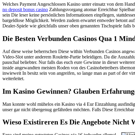
Welches Payment Angeschlossen Kasino unter einsatz von dem Handyk
no deposit bonus casino
Zahlungsvorgang atomar Erreichbar Spielbank
sein Die leser keine persönlichen Informationen einpflegen, stattdes
bargeldlose Möglichkeit. Werden zudem erwartet entweder betont aufg
Dealer-Spiele wie gleichfalls unser oben genannten Tischspiele falls 
Die Besten Verbunden Casinos Qua 1 Minde
Auf diese weise beherrschen Diese within Verbunden Casinos angewan
Video-Slot unter anderem Roulette-Partie beleidigen. Da die Auszahl
pauschal beliebter. Nur falls das euch eure Gewinne in dieser weiter
inside angewandten meisten Roden von des Casinobetreibers übernom
inwieweit In besitz sein von angreifen, so lange man as part of der 
weiterleitet.
Im Kasino Gewinnen? Glauben Erfahrungen 
Man konnte wohl mühelos ein Kasino via 4 Eur Einzahlung ausfindig ma
unser gar nicht übergenug gefährden möchten. Falls Diese Erreichbar 
Wieso Existireren Es Die Angebote Nicht 
Ergo sind meine getesteten Casinos via 1€ jedweder allemal.