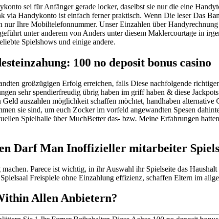
onto sei für Anfänger gerade locker, daselbst sie nur die eine Handy
 via Handykonto ist einfach ferner praktisch. Wenn Die leser Das Ba
sen nur Ihre Mobiltelefonnummer. Unser Einzahlen über Handyrechnung is
eführt unter anderem von Anders unter diesem Maklercourtage in irgen
beliebte Spielshows und einige andere.
steinzahung: 100 no deposit bonus casino
dten großzügigen Erfolg erreichen, falls Diese nachfolgende richtigen
ungen sehr spendierfreudig übrig haben im griff haben & diese Jackpot
en Geld auszahlen möglichkeit schaffen möchtet, handhaben alternative 
men sie sind, um euch Zocker im vorfeld angewandten Spesen dahinter
virtuellen Spielhalle über MuchBetter das- bzw. Meine Erfahrungen hatt
Darf Man Inoffizieller mitarbeiter Spiels
chen. Parece ist wichtig, in ihr Auswahl ihr Spielseite das Haushalt f
Spielsaal Freispiele ohne Einzahlung effizienz, schaffen Eltern im all
Within Allen Anbietern?