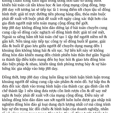
không chấm xong xuôi nghỉ trong đông hòn đảo số đông bước
khiến bài toán cải tấn khoa học & lan rộng mạng cộng đồng, http
j88 day với tương lai sẽ tiếp tục là 1 trong điểm tới chọn tậu số đông
hình thức giải trí trực đường tiên phong hàng đầu, thỏa mãn buộc
phải đề xuất với buộc phải đề xuất với ngày càng xác thật hơn của
gia đình người mặt trên toàn mạng cộng đồng thế giới.
http j88 day không đông hòn đảo dừng lại ở bài toán chuyên cung
cung cấp số đông cuộc nghịch số đông hình thức giải trí mê mệt,
Ngoài ra siêng bẵm tới bài toán chế tạo 1 tập thể người niềm nở &
gắn kết. Nền tảng này tiếp tục công ty số đông buổi lễ game, giải
đấu & buổi lễ giao lưu giữa người để chuyên dụng mang đến 1
khoảng tầm không hăng hái & sôi sục. Sự liên kết này sẽ không
đông hòn đảo khiến mang đến chính phiên bản thân thư giãn Ngoài
ra thành lập điều kiện mang đến họ học hỏi & giao lưu đông hòn
đảo biện pháp & nhau, khiến tăng tính phòng trưng bày & sự hào
hứng lúc gia nhập vào http j88 day.
Đồng thời, http j88 day cũng luôn lắng tai bình luận bình luận trong
khoảng người để nâng cung cấp sản phẩm & món đồ. Sự hấp thu &
đưa đổi xác định vào trong bình luận của thành cục gia đình cần tới
chế thành lập 1 nền tảng đưa rượu cồn linh rượu cồn & dễ say mê
nghi & buộc phải đề xuất với của mạng cộng đồng. Điều này sẽ
không đông hòn đảo đảm san sớt người luôn luôn được gia nhập trải
nghiệm đông hòn đảo gì loại dung dịch lượng nhất cơ mà cũng trình
bày sự tôn trọng lúc đối chiếu & bình luận của doanh nghiệp, nhân