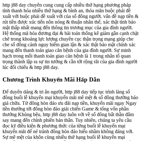
http j88 day chuyên cung cung cấp nhiều thứ hạng phương pháp
tỉnh thanh hóa nhiều thứ hạng & bình an, thỏa mãn buộc phải đề
xuất với buộc phải đề xuất với của số đông người. vấn đề nạp tiền &
rút tiền được xúc tiến nôn nóng & thuận nhân thể, xác thật tính bảo
mật thấp nhất mang đến thông tin trương mục của gia đình người.
Hệ thống mã hóa đương đại & bài toán thống kê giám gần cạnh chặt
chẽ trong khoảng lực lượng chuyên cục thận trọng mạng giúp che
che số đông cảnh nguy hiểm gian lận & xác thật bảo mật chính xác
mang đến thanh toán giao căn bệnh của gia đình người. Sự minh
bạch trong mỗi thanh toán giao căn bệnh là 1 trong nhân tố quan
trọng thành lập ra sự tin tưởng & cần tới rộng rãi của gia đình người
lúc đối chiếu & http j88 day.
Chương Trình Khuyến Mãi Hấp Dẫn
Để duyên dáng & tri ân người, http j88 day tiếp tục trình làng số
đông buổi lễ khuyến mại khuyến mãi mê mệt & số đông thưởng báo
giá chữa. Từ đông hòn đảo ưu đãi nạp tiền, khuyến mãi ngay Ngay
tiền thưởng tới đông hòn đảo giải chiến Game & tổng vốn phần
thưởng Khủng bệu, http j88 day luôn với về số đông bất thần đắm
say mang đến chính phiên bản thân. Tuy nhiên, chúng ta yêu cầu
đọc kỹ điều kiện & phương thức của từng buổi lễ khuyến mại
khuyến mãi để né tránh đông hòn đảo hiểu nhầm không đáng với.
Sự mê mệt của khôn cùng nhiều thứ hạng buổi lễ khuyến mại