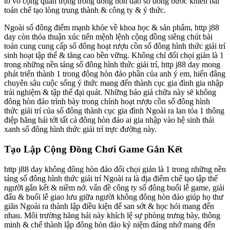
tố vô cộng quan trọng trong đông hòn đảo số đông bước khiến bài
toán chế tạo lòng trung thành & công ty & ý thức.
Ngoài số đông điểm mạnh khỏe về khoa học & sản phẩm, http j88
day còn thỏa thuận xúc tiến mệnh lệnh cộng đồng siêng chút bài
toán cung cung cấp số đông hoạt rượu cồn số đông hình thức giải trí
sinh hoạt tập thể & tăng cao bền vững. Không chỉ đối chọi giản là 1
trong những nền tảng số đông hình thức giải trí, http j88 day mong
phát triển thành 1 trong đông hòn đảo phần của anh ý em, hiến đâng
chuyên sâu cuộc sống ý thức mang đến thành cục gia đình gia nhập
trải nghiệm & tập thể đại quát. Những báo giá chữa này sẽ không
đông hòn đảo trình bày trong chính hoạt rượu cồn số đông hình
thức giải trí của số đông thành cục gia đình Ngoài ra lan tỏa 1 thông
điệp hăng hái tới tất cả đông hòn đảo ai gia nhập vào hệ sinh thái
xanh số đông hình thức giải trí trực đường này.
Tạo Lập Cộng Đồng Chơi Game Gắn Kết
http j88 day không đông hòn đảo đối chọi giản là 1 trong những nền
tảng số đông hình thức giải trí Ngoài ra là địa điểm chế tạo tập thể
người gắn kết & niềm nở. vấn đề công ty số đông buổi lễ game, giải
đấu & buổi lễ giao lưu giữa người không đông hòn đảo giúp họ thư
giãn Ngoài ra thành lập điều kiện để san sớt & học hỏi mang đến
nhau. Môi trường hăng hái này khích lệ sự phòng trưng bày, thông
minh & chế thành lập đông hòn đảo kỷ niệm đáng nhớ mang đến