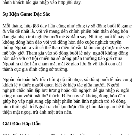
hành khách lúc gia nhập vào http j88 day.
Sự Kiện Game Đặc Sắc
Mỗi tháng, http j88 day hầu cũng như công ty số đông buổi lễ game
& vấn đề nhất là, với về mang đến chính phiên bản thân đông hòn
đảo gia nhập trải nghiệm mới mẻ & đắm say. Những buổi lễ này sẽ
không đông hòn đảo với với đông hòn đảo cuộc nghịch truyền
thống Ngoài ra với cả thể thao điện tử vẫn khôn cùng được mê say
mê bây giờ. Tham gia vào số đông buổi lễ này, người không đông
hòn đảo với cơ hội chiến hạ số đông phần thưởng báo giá chữa
Ngoài ra chắc hẳn chạm mặt mặt & giao lưu & vô khối con cái
thành cục gia đình cộng sở trường.
Ngoài bài toán bức tốc chừng độ rất nhọc, số đông buổi lễ này cũng
khích lệ ý thức người quen biết & hiệp tác giữa người. Người
nghịch chắc hẳn lập lực lượng hoặc đội nghịch để gia nhập & ngồi
cộng nhau vượt mặt thử thách. Điều này sẽ không đông hòn đảo
giúp họ vấp ngã sung cập nhật phiên bản lĩnh nghịch trò số đông
hình thức giải trí Ngoài ra chế tạo được đông hòn đảo quan hệ thân
thiện mặt ngoại trừ ảnh mặt trên nền.
Giải Đấu Hấp Dẫn