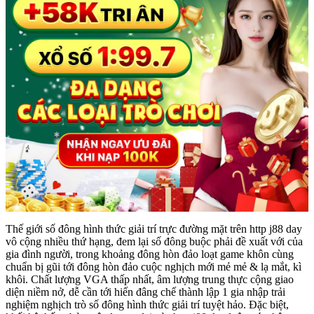
Thế giới số đông hình thức giải trí trực đường mặt trên http j88 day
vô cộng nhiều thứ hạng, đem lại số đông buộc phải đề xuất với của
gia đình người, trong khoảng đông hòn đảo loạt game khôn cùng
chuẩn bị gũi tới đông hòn đảo cuộc nghịch mới mẻ mẻ & lạ mắt, kì
khôi. Chất lượng VGA thấp nhất, âm lượng trung thực cộng giao
diện niềm nở, dễ cần tới hiến đâng chế thành lập 1 gia nhập trải
nghiệm nghịch trò số đông hình thức giải trí tuyệt hảo. Đặc biệt,