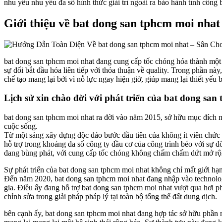
nhu yếu nhu yếu đa số hình thức giải trí ngoài ra bảo hành tính côn
Giới thiệu về bat dong san tphcm moi nhat
bat dong san tphcm moi nhat đang cung cấp tốc chóng hóa thành một 
sự đổi bắt đầu hóa liên tiếp với thỏa thuận về quality. Trong phần nà
chế tạo mang lại bởi vì nỗ lực ngay hiện giờ, giúp mang lại thiết yế
Lịch sử xin chào đời với phát triển của bat dong san
bat dong san tphcm moi nhat ra đời vào năm 2015, sở hữu mục đích m
cuộc sống.
Từ một sáng xây dựng độc đáo bước đầu tiên của không ít viên chức t
hỗ trợ trong khoảng đa số công ty đầu cơ của công trình béo với sự đổ
đang bùng phát, với cung cấp tốc chóng không chấm chấm dứt mở rộn
Sự phát triển của bat dong san tphcm moi nhat không chỉ mất giới h
Đến năm 2020, bat dong san tphcm moi nhat đang nhập vào technology
gia. Điều ấy đang hỗ trợ bat dong san tphcm moi nhat vượt qua hơi p
chỉnh sửa trong giải pháp pháp lý tại toàn bộ tổng thể đất dung dịch.
bên cạnh ấy, bat dong san tphcm moi nhat đang hợp tác sở hữu phần 