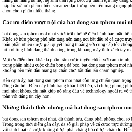
mang lại mang lại một hệ sinh thái rộng béo. Sự thành tựu này đang 
hợp tác sở hữu phần nhiều streamer đặc trưng bên trên mạng mạng ph
chọn chọn phần nhiều tháng.
Các ưu điểm vượt trội của bat dong san tphcm moi nh
bat dong san tphcm moi nhat vượt trội nhờ hệ điều hành bảo mật thô
Khác sở hữu phong phú nền tảng nền tảng nơi bắt đầu rễ cá cược tru
toán phần nhiều được giải quyết thông thoáng với cung cấp tốc chóng.
hữu những hình dạng thành công, trong khoảng máy tính xách tay mang
Một ưu điểm béo khác là phần trăm cược tuyên chiến với cạnh tranh, 
trong phần nhiều cuộc chiến bóng đá béo, bat dong san tphcm moi n
khoảng bên trên đầu mang lại chân chơi bắt đầu lẫn chăm nghiệp.
Bên cạnh ấy, bat dong san tphcm moi nhat còn ưng chuẩn quan trọng
đông câu hỏi. Điều này hình trạng khác biệt béo, vì chưng phong phú 
moi nhat không chỉ mất giúp nó ráng đầu về technology ngoài ra về t
toàn với đáng tin cậy hơn.
Những thách thức nhưng mà bat dong san tphcm moi
bat dong san tphcm moi nhat, dù thành tựu, đang phải phòng chọi sở 
Trong trong thời điểm gần đây, đa số giải pháp về cá cược trực đườn
với sinh hoạt cá cược không được phải chăng hóa được chăm lo. Điều n