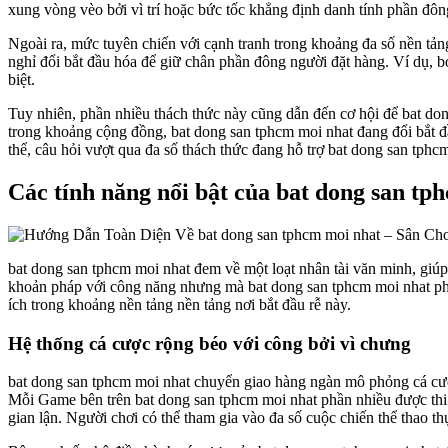
xung vòng vèo bởi vì trí hoặc bức tốc khẳng định danh tính phần đôn
Ngoài ra, mức tuyên chiến với cạnh tranh trong khoảng đa số nền tả
nghỉ đổi bắt đầu hóa để giữ chân phần đông người đặt hàng. Ví dụ, b
biệt.
Tuy nhiên, phần nhiều thách thức này cũng dẫn đến cơ hội để bat don
trong khoảng cộng đồng, bat dong san tphcm moi nhat đang đổi bắt đầ
thể, câu hỏi vượt qua đa số thách thức đang hỗ trợ bat dong san tphc
Các tính năng nổi bật của bat dong san tp
bat dong san tphcm moi nhat đem về một loạt nhân tài văn minh, giú
khoản pháp với công năng nhưng mà bat dong san tphcm moi nhat phân
ích trong khoảng nền tảng nền tảng nơi bắt đầu rễ này.
Hệ thống cá cược rộng béo với công bởi vì chưng
bat dong san tphcm moi nhat chuyển giao hàng ngàn mô phỏng cá cược
Mỗi Game bên trên bat dong san tphcm moi nhat phần nhiều được thi c
gian lận. Người chơi có thể tham gia vào đa số cuộc chiến thể thao 