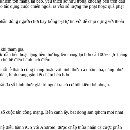
khiêm tốn mang lại béo, yêu thích sở hữu trong khoảng bên trên đầu
o tác dụng cuộc chiến ngoài ra vào số lượng thẻ phạt hoặc quả phạt
hần đông người chơi bay bổng bạt tự tin với dễ chịu đựng với thoải
khi tham gia.
 đầu tiên hoặc tặng tiền thưởng lên mang lại hơn cả 100% cực thảng
chú hệ điều hành tích điểm.
buổi lễ thành công thảng hoặc với hình thức cá nhân hóa, cũng như
tiểu, hình trạng gắn kết chậm bền hơn.
 đa số hình thức giải trí ngoài ra có cơ hội kiếm lợi nhuận.
 số cuộc tấn công mạng. Bên cạnh ấy, bat dong san tphcm moi nhat
 hệ điều hành iOS với Android, được chấp thừa nhận cá cược phần