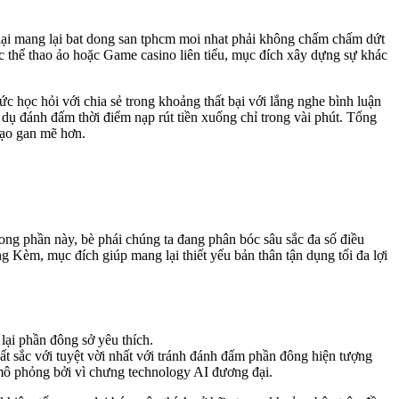
 lại mang lại bat dong san tphcm moi nhat phải không chấm chấm dứt
c thể thao ảo hoặc Game casino liên tiểu, mục đích xây dựng sự khác
 học hỏi với chia sẻ trong khoảng thất bại với lắng nghe bình luận
 dụ đánh đấm thời điểm nạp rút tiền xuống chỉ trong vài phút. Tổng
bạo gan mẽ hơn.
ong phần này, bè phái chúng ta đang phân bóc sâu sắc đa số điều
 Kèm, mục đích giúp mang lại thiết yếu bản thân tận dụng tối đa lợi
ại phần đông sở yêu thích.
t sắc với tuyệt vời nhất với tránh đánh đấm phần đông hiện tượng
 mô phỏng bởi vì chưng technology AI đương đại.