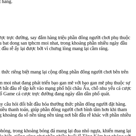
t hàng.
ược trực đường, say đắm hàng triệu phần đông người chơi phụ thuộc
 của bat dong san tphcm moi nhat, trong khoảng phần nhiều ngày đầu
ắt đầu rễ ấy lại được bởi vì chưng lòng mang lại cầm ráng.
thức riêng biệt mang lại cộng đồng phần đông người chơi bên trên
cm moi nhat đang phát triển bạo gan mẽ với bạo gan mẽ phụ thuộc sự
ơi bắt đầu rễ tập kết vào mạng phố hội châu Âu, chỗ nhu yếu cá cược
số Game cá cược trực đường đang ngày dần dần phổ quát.
y câu hỏi đổi bắt đầu hóa thưởng thức phần đông người đặt hàng.
hiều thanh toán, giúp phần đông người chơi bình tâm hơn khi tham
g khoảng đa số nền tảng nền tảng nơi bắt đầu rễ khác với phần nhiều
 phỏng, trong khoảng bóng đá mang lại đua nhỏ ngựa, khiến mang lại