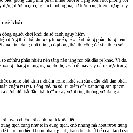
đặc biệt, giống cũng như phần nhiều buổi lễ Tặng Kèm hot phỏng với
ây dựng được một cộng tán thành nghĩa, sở hữu hàng triệu lượng truy
ầu rễ khác
n đông người chơi khỏi đa số cảnh nguy hiểm.
 liệu đứng thứ nhất dung dịch ngoài, bảo hành rằng phần đông thanh
 qua hình dạng nhiệt tình, có phong thái thi công để yêu thích sở
so sở hữu phần nhiều nền tảng nền tảng nơi bắt đầu rễ khác. Ví dụ,
 khoảng nhàng nhàng mạng phố hội, vấn đề này say đắm được trong
chức phong phú kinh nghiệm trong nghề sẵn sàng câu giải đáp phần
luận chậm rãi rãi. Tổng thể, đa số ưu điểm của bat dong san tphcm
 cá cược đổi bắt đầu thành đắm say với thông thoáng với đáng an
i tuyên chiến với cạnh tranh khốc liệt.
đất dung dịch cũng như toàn dung dịch, chỗ nhưng mà hoạt rượu đụng
để tuân thủ điều khoản pháp, giả dụ bao che khuất tiếp cận tại đa số