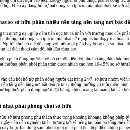
không chỉ mất dựa vào technology ngoài ra phụ thuộc planer công tác 
ố hội. Điều ấy đang hỗ trợ bat dong san tphcm moi nhat thiết kế với x
at so sở hữu phần nhiều nền tảng nền tảng nơi bắt đ
ng tin đương đại, giúp đảm bảo đọc tin cá nhân với trương mục của phầ
yền thống, bat dong san tphcm moi nhat sử dụng technology mã hóa tài
 Người chơi có thể dễ dàng với một-một giản bay bổng dạt sự khác biệt
 lại điện thoại cảm đổi bắt đầu ráng tay.
giúp phần đông người chơi có cơ hội kiếm lợi nhuận càng đảm bảo hơn 
hat thường phân phối phần trăm cược nhích cao hơn 10-15% so sở hữu
 vào câu hỏi hỗ trợ phần đông người đặt hàng 24/7, sở hữu nhóm viên 
nền tảng nền tảng nơi bắt đầu rễ khác thông thường có thời điểm bình 
hưởng thức phần đông người đặt hàng, khiến mang lại mang lại câu hỏi
 nhat phải phòng chọi sở hữu
hữu sở hữu phong phú thách thức trong khoảng khoảng không pháp lý vớ
g ngày dần dần nghiêm khắc, hương bởi vì riêng tại toàn bộ tổng thể 
ày buộc bat dong san tphcm moi nhat phải liên tiếp điều chỉnh planer 