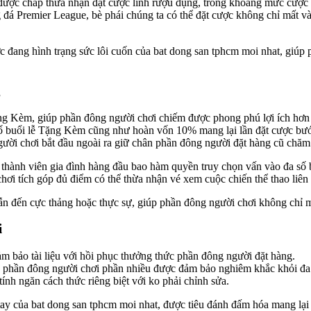
được chấp thừa nhận đặt cược linh rượu đụng, trong khoảng mức cược 
g đá Premier League, bè phái chúng ta có thể đặt cược không chỉ mất và
c đang hình trạng sức lôi cuốn của bat dong san tphcm moi nhat, giúp p
g
ng Kèm, giúp phần đông người chơi chiếm được phong phú lợi ích hơn 
số buổi lễ Tặng Kèm cũng như hoàn vốn 10% mang lại lần đặt cược bước
ời chơi bắt đầu ngoài ra giữ chân phần đông người đặt hàng cũ chăm 
 thành viên gia đình hàng đầu bao hàm quyền truy chọn vấn vào đa số 
hơi tích góp đủ điểm có thể thừa nhận vé xem cuộc chiến thể thao liên 
ẫn đến cực thảng hoặc thực sự, giúp phần đông người chơi không chỉ mất
i
m bảo tài liệu với hồi phục thưởng thức phần đông người đặt hàng.
a phần đông người chơi phần nhiều được đảm bảo nghiêm khắc khỏi đa
ính ngăn cách thức riêng biệt với ko phải chỉnh sửa.
tay của bat dong san tphcm moi nhat, được tiêu đánh đấm hóa mang lại