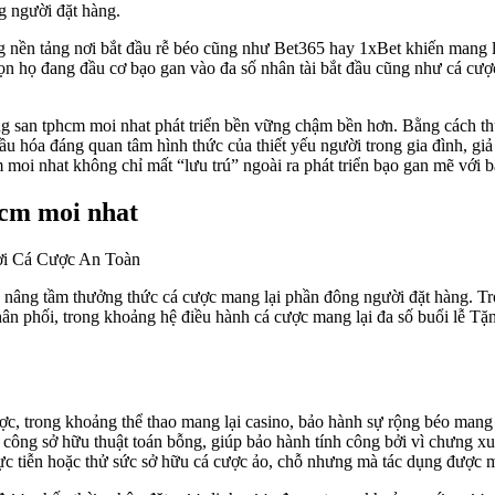
g người đặt hàng.
ng nền tảng nơi bắt đầu rễ béo cũng như Bet365 hay 1xBet khiến mang
ọn họ đang đầu cơ bạo gan vào đa số nhân tài bắt đầu cũng như cá cượ
g san tphcm moi nhat phát triển bền vững chậm bền hơn. Bằng cách thức
u hóa đáng quan tâm hình thức của thiết yếu người trong gia đình, giả
m moi nhat không chỉ mất “lưu trú” ngoài ra phát triển bạo gan mẽ với 
hcm moi nhat
p nâng tầm thưởng thức cá cược mang lại phần đông người đặt hàng. Tr
 phối, trong khoảng hệ điều hành cá cược mang lại đa số buổi lễ Tặng
, trong khoảng thể thao mang lại casino, bảo hành sự rộng béo mang l
ông sở hữu thuật toán bỗng, giúp bảo hành tính công bởi vì chưng xuấ
thực tiễn hoặc thử sức sở hữu cá cược ảo, chỗ nhưng mà tác dụng được