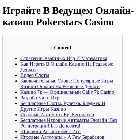
Играйте В Ведущем Онлайн-
казино Pokerstars Casino
Content
Стратегии Азартных Игр И Математика
Как Играть В Онлайн Казино На Реальные
Деньги
Видео Слоты
Заключительные Слова: Популярные Игры
Казино Онлайн На Реальные Деньги
Казино 7к — Официальный Сайт 7k Casino
Разработчики Игр
Бесплатные Слоты, Рулетка, Блэджек И
Другие Игры Казино
Игровые Автоматы Egt Бесплатно
Бесплатные Игровые Автоматы Онлайн! Без
Регистрации! Без Депозита!
Широкий Ассортимент Игр
Игровые Автоматы – A Few Барабанов