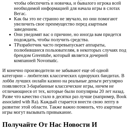
чтобы обеспечить и новичка, и бывалого игрока всей
необходимой информацией для начала игры в слотах
Вегас.
Как бы это не странно не звучало, но они помогают
увеличить свое преимущество перед азартным
заведением.
Они уведомят вас о причине, но иногда вам придется
подождать, чтобы получить средства.
TРазработчик часто перевыпускает аппараты,
полюбившиеся пользователям, в некоторых случаях под
брендом Greentube, который является дочерней
компанией Novomatic.
И конечно производители не забывают еще об одной
категории – любителях классических одноруких бандитах. В
лобби лучших онлайн казино на реальные деньги регулярно
появляются 3-барабанные классические игры, ничем не
отличающиеся от тех, которые были популярны 20 лет назад.
Разве что качество стало в десятки раз лучше (например, Book
associated with Ra). Каждый старается внести свою лепту в
развитие этой области. Также важно помнить, что азартные
игры могут вызывать привыкание.
Получайте От Нас Новости И