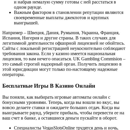
и набрав немалую сумму готовы с ней расстаться в
одном раунде.
Важным фактором в становлении репутации являются
своевременные выплаты джекпотов и крупных
выигрышей.
Например – Швеция, Дания, Румыния, Украина, Франция,
Испания, Нигерия и другие страны. В таких случаях для
легитимной деятельности офшорной лицензией не обойтись.
Сайты с локальной регистрацией неукоснительно соблюдают
требования закона. Если у казино имеется национальная
лицензия, то вам нечего опасаться. UK Gambling Commision –
это самый строгий надзорный орган. Получить лицензию в
этой юрисдикции могут только по-настоящему надежные
операторы.
Бесплатные Игры В Казино Онлайн
Вы поняли, как выбирать игровые автоматы онлайн с
бонусными уровнями. Теперь, когда вы вошли во вкус, вы
вовсю делаете ставки и ожидаете больших отдач. Когда вы
выигрываете раунд, уберите прибыль, чтобы перевести ее на
ваш счет в банке, а оставшиеся деньги пускайте в оборот.
Специалисты VegasSlotsOnline трудятся день и ночь,