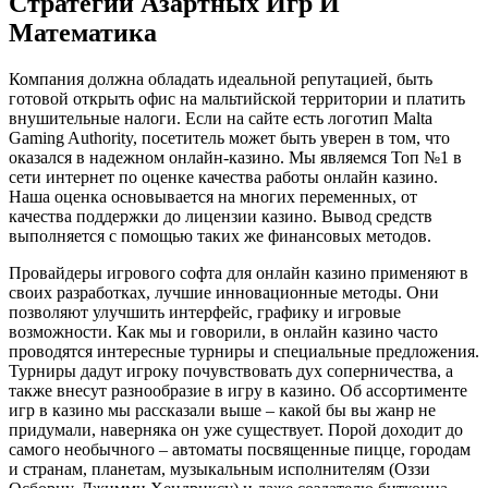
Стратегии Азартных Игр И
Математика
Компания должна обладать идеальной репутацией, быть
готовой открыть офис на мальтийской территории и платить
внушительные налоги. Если на сайте есть логотип Malta
Gaming Authority, посетитель может быть уверен в том, что
оказался в надежном онлайн-казино. Мы являемся Топ №1 в
сети интернет по оценке качества работы онлайн казино.
Наша оценка основывается на многих переменных, от
качества поддержки до лицензии казино. Вывод средств
выполняется с помощью таких же финансовых методов.
Провайдеры игрового софта для онлайн казино применяют в
своих разработках, лучшие инновационные методы. Они
позволяют улучшить интерфейс, графику и игровые
возможности. Как мы и говорили, в онлайн казино часто
проводятся интересные турниры и специальные предложения.
Турниры дадут игроку почувствовать дух соперничества, а
также внесут разнообразие в игру в казино. Об ассортименте
игр в казино мы рассказали выше – какой бы вы жанр не
придумали, наверняка он уже существует. Порой доходит до
самого необычного – автоматы посвященные пицце, городам
и странам, планетам, музыкальным исполнителям (Оззи