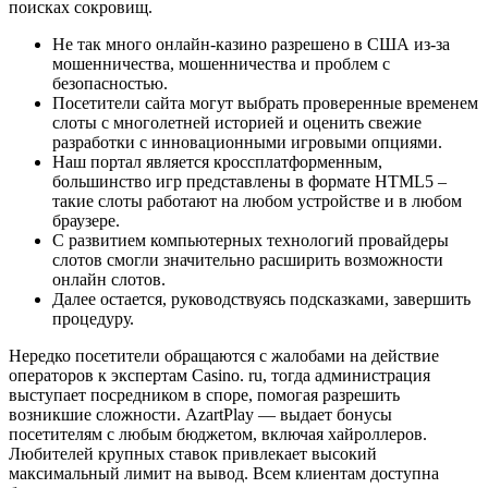
поисках сокровищ.
Не так много онлайн-казино разрешено в США из-за
мошенничества, мошенничества и проблем с
безопасностью.
Посетители сайта могут выбрать проверенные временем
слоты с многолетней историей и оценить свежие
разработки с инновационными игровыми опциями.
Наш портал является кроссплатформенным,
большинство игр представлены в формате HTML5 –
такие слоты работают на любом устройстве и в любом
браузере.
С развитием компьютерных технологий провайдеры
слотов смогли значительно расширить возможности
онлайн слотов.
Далее остается, руководствуясь подсказками, завершить
процедуру.
Нередко посетители обращаются с жалобами на действие
операторов к экспертам Casino. ru, тогда администрация
выступает посредником в споре, помогая разрешить
возникшие сложности. AzartPlay — выдает бонусы
посетителям с любым бюджетом, включая хайроллеров.
Любителей крупных ставок привлекает высокий
максимальный лимит на вывод. Всем клиентам доступна