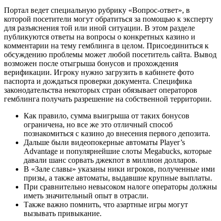
Портал ведет специальную рубрику «Вопрос-ответ», в
которой посетители могут обратиться за помощью к эксперту
для разъяснения той или иной ситуации. В этом разделе
публикуются ответы на вопросы о конкретных казино и
комментарии на тему гемблинга в целом. Присоединиться к
обсуждению проблемы может любой посетитель сайта. Вывод
возможен после отыгрыша бонусов и прохождения
верификации. Игроку нужно загрузить в кабинете фото
паспорта и дождаться проверки документа. Специфика
законодательства некоторых стран обязывает операторов
гемблинга получать разрешение на собственной территории.
Как правило, сумма выигрыша от таких бонусов
ограничена, но все же это отличный способ
познакомиться с казино до внесения первого депозита.
Дальше были видеопокерные автоматы Player’s
Advantage и популярнейшие слоты Megabucks, которые
давали шанс сорвать джекпот в миллион долларов.
В «Зале славы» указаны ники игроков, полученные ими
призы, а также автоматы, выдавшие крупные выплаты.
При сравнительно невысоком налоге операторы должны
иметь значительный опыт в отрасли.
Также важно помнить, что азартные игры могут
вызывать привыкание.