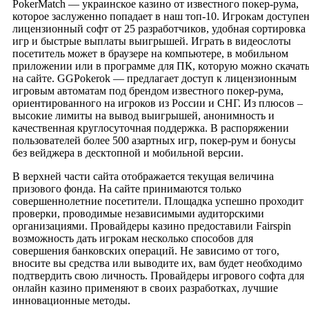
PokerMatch ― украинское казино от известного покер-рума,
которое заслуженно попадает в наш топ-10. Игрокам доступе
лицензионный софт от 25 разработчиков, удобная сортировка
игр и быстрые выплаты выигрышей. Играть в видеослоты
посетитель может в браузере на компьютере, в мобильном
приложении или в программе для ПК, которую можно скачат
на сайте. GGPokerok ― предлагает доступ к лицензионным
игровым автоматам под брендом известного покер-рума,
ориентированного на игроков из России и СНГ. Из плюсов –
высокие лимиты на вывод выигрышей, анонимность и
качественная круглосуточная поддержка. В распоряжении
пользователей более 500 азартных игр, покер-рум и бонусы
без вейджера в десктопной и мобильной версии.
В верхней части сайта отображается текущая величина
призового фонда. На сайте принимаются только
совершеннолетние посетители. Площадка успешно проходит
проверки, проводимые независимыми аудиторскими
организациями. Провайдеры казино предоставили Fairspin
возможность дать игрокам несколько способов для
совершения банковских операций. Не зависимо от того,
вносите вы средства или выводите их, вам будет необходимо
подтвердить свою личность. Провайдеры игрового софта для
онлайн казино применяют в своих разработках, лучшие
инновационные методы.