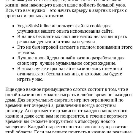
жизни, вам наконец-то выпал шанс поймать большой улов.
Все, что вам нужно – это начать карьеру в азартных играх с
простых игровых автоматов.
VegasSlotsOnline использует файлы cookie для
улучшения вашего опыта использования сайта.
В наших бесплатных слот-автоматах нельзя выиграть
реальные деньги или товары и услуги.
Это не был игровой автомат в полном понимании этого
термина.
Лучшие провайдеры онлайн казино разработали для
своих игр, лучшее музыкальное сопровождение.
В этом случае игры на сайте казино могут немного
отличаться от бесплатных игр, в которые вы будете
играть у нас.
Еще одно важное преимущество слотов состоит в том, что в
онлайн-казино вы можете сыграть в любое время не выходя и
дома. Для виртуальных азартных игр нет ограничений по
времени нет очередей а, развлечения всегда доступны
повсюду. Ассортимент игр зависит от каждого конкретного
казино и даже если вам не понравится, в течение короткого
времени вы сможете погрузиться в атмосферу нового
заведения. Каждый старается внести свою лепту в развитие
этой области. Если вы решите поиграть в казино на реальные