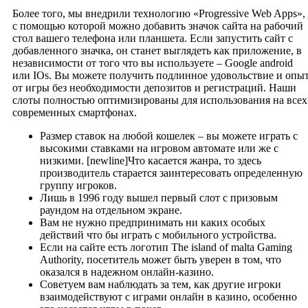
Более того, мы внедрили технологию «Progressive Web Apps»,
с помощью которой можно добавить значок сайта на рабочий
стол вашего телефона или планшета. Если запустить сайт с
добавленного значка, он станет выглядеть как приложение, в
независимости от того что вы используете – Google android
или IOs. Вы можете получить подлинное удовольствие и опы
от игры без необходимости депозитов и регистраций. Наши
слоты полностью оптимизированы для использования на всех
современных смартфонах.
Размер ставок на любой кошелек – вы можете играть с
высокими ставками на игровом автомате или же с
низкими. [newline]Что касается жанра, то здесь
производитель старается заинтересовать определенную
группу игроков.
Лишь в 1996 году вышел первый слот с призовым
раундом на отдельном экране.
Вам не нужно предпринимать ни каких особых
действий что бы играть с мобильного устройства.
Если на сайте есть логотип The island of malta Gaming
Authority, посетитель может быть уверен в том, что
оказался в надежном онлайн-казино.
Советуем вам наблюдать за тем, как другие игроки
взаимодействуют с играми онлайн в казино, особенно