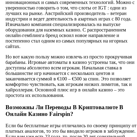
инновационных и самых современных технологий. Можно с
уверенностью говорить о том, что слоты от IGT : одни из
лучших на рынке. Австрийский производитель – ветеран
индустрии и ведет деятельность в азартных играх с 80 года.
Изначально компания специализировалась на выпуске
оборудования для наземных казино. С распространением
онлайн-гемблинга бренд освоил новое направление и
постепенно стал одним из самых популярных на игорных
сайтах.
Но вот какую пользу можно извлечь из просто прокручивая
барабаны. Игровые автоматы в казино устроены так, что они
доступны абсолютно всем игрокам. Начальная ставка в
большинстве игр начинается с нескольких центов и
заканчивается суммой в €100 – €500 за спин. Это позволяет
комфортно чувствовать, как игрокам низких лимитов, так и
хайроллерам. Основной плюс игр в онлайн казино – это
простота их использования.
Возможны Ли Переводы В Криптовалюте В
Онлайн Казино Fairspin?
Если бы бесплатные игры отличались по своему принципу от
платных аналогов, то это бы вводило игроков в заблуждение.
Если вам уже есть 23 года, то, после 20 лет сознательной