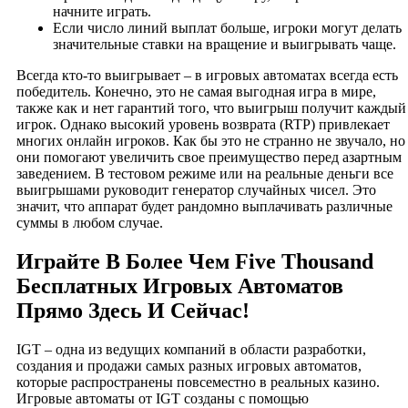
начните играть.
Если число линий выплат больше, игроки могут делать
значительные ставки на вращение и выигрывать чаще.
Всегда кто-то выигрывает – в игровых автоматах всегда есть
победитель. Конечно, это не самая выгодная игра в мире,
также как и нет гарантий того, что выигрыш получит каждый
игрок. Однако высокий уровень возврата (RTP) привлекает
многих онлайн игроков. Как бы это не странно не звучало, но
они помогают увеличить свое преимущество перед азартным
заведением. В тестовом режиме или на реальные деньги все
выигрышами руководит генератор случайных чисел. Это
значит, что аппарат будет рандомно выплачивать различные
суммы в любом случае.
Играйте В Более Чем Five Thousand
Бесплатных Игровых Автоматов
Прямо Здесь И Сейчас!
IGT – одна из ведущих компаний в области разработки,
создания и продажи самых разных игровых автоматов,
которые распространены повсеместно в реальных казино.
Игровые автоматы от IGT созданы с помощью