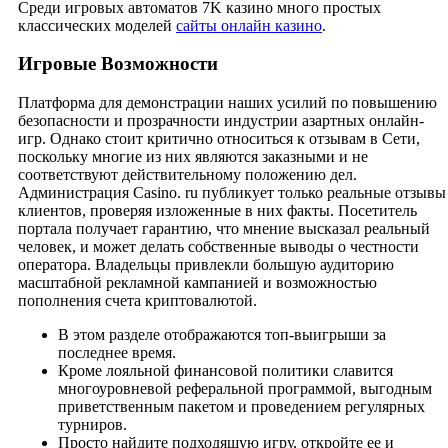
Среди игровых автоматов 7K казино много простых
классических моделей
сайты онлайн казино
.
Игровые Возможности
Платформа для демонстрации наших усилий по повышению
безопасности и прозрачности индустрии азартных онлайн-
игр. Однако стоит критично относиться к отзывам в Сети,
поскольку многие из них являются заказными и не
соответствуют действительному положению дел.
Администрация Casino. ru публикует только реальные отзывы
клиентов, проверяя изложенные в них факты. Посетитель
портала получает гарантию, что мнение высказал реальный
человек, и может делать собственные выводы о честности
оператора. Владельцы привлекли большую аудиторию
масштабной рекламной кампанией и возможностью
пополнения счета криптовалютой.
В этом разделе отображаются топ-выигрыши за
последнее время.
Кроме лояльной финансовой политики славится
многоуровневой реферальной программой, выгодным
приветственным пакетом и проведением регулярных
турниров.
Просто найдите подходящую игру, откройте ее и