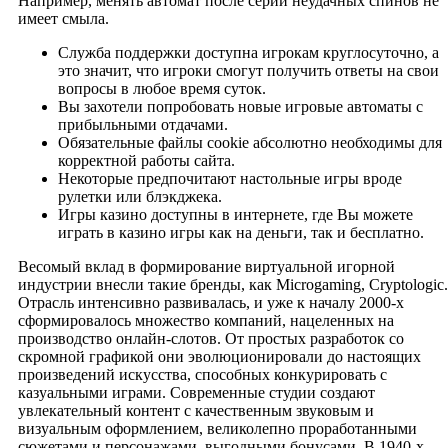
Например, менять автомат после серии неудачных спинов не
имеет смыла.
Служба поддержки доступна игрокам круглосуточно, а
это значит, что игроки смогут получить ответы на свои
вопросы в любое время суток.
Вы захотели попробовать новые игровые автоматы с
прибыльными отдачами.
Обязательные файлы cookie абсолютно необходимы для
корректной работы сайта.
Некоторые предпочитают настольные игры вроде
рулетки или блэкджека.
Игры казино доступны в интернете, где Вы можете
играть в казино игры как на деньги, так и бесплатно.
Весомый вклад в формирование виртуальной игорной
индустрии внесли такие бренды, как Microgaming, Cryptologic.
Отрасль интенсивно развивалась, и уже к началу 2000-х
сформировалось множество компаний, нацеленных на
производство онлайн-слотов. От простых разработок со
скромной графикой они эволюционировали до настоящих
произведений искусства, способных конкурировать с
казуальными играми. Современные студии создают
увлекательный контент с качественным звуковым и
визуальным оформлением, великолепно проработанными
сюжетами и персонажами, выгодными бонусами. В 1940-х