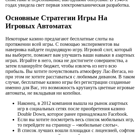
годах увидела свет первая электромеханическая разработка.
Основные Стратегии Игры На
Игровых Автоматах
Некоторые казино предлагают бесплатные слоты на
протяжении всей игры. С помощью экспериментов вы
наверняка найдете подходящую игру. Игровой слот, который
вы выберете, поможет вам улучшить ваши навыки в азартных
играх. Играйте в него, пока не достигнете совершенства, а
затем планируйте бюджет, чтобы извлечь из него всю
прибыль. Вы хотите почувствовать атмосферу Лас-Вегаса, но
при этом не хотите расставаться с любимым диваном. В таком
случае, бесплатные казино игры без регистрации созданные
именно для Вас, это возможность крутануть цветные игровые
автоматы, не вкладывая ни копейки.
Наконец, в 2012 компания вышла на рынок азартных
игр в социальных сетях после приобретения казино
Double Down, которое ранее принадлежало Facebook.
Если вы хотите посмотреть весь список мобильных игр,
то перейдите на страницу – «мобильные слоты».
В список лучших вошли площадки с лицензией, софтом