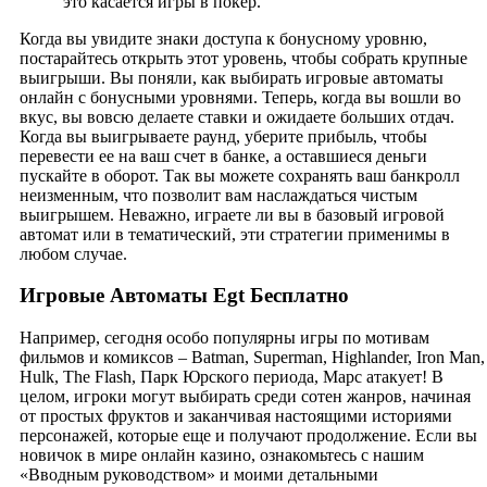
это касается игры в покер.
Когда вы увидите знаки доступа к бонусному уровню,
постарайтесь открыть этот уровень, чтобы собрать крупные
выигрыши. Вы поняли, как выбирать игровые автоматы
онлайн с бонусными уровнями. Теперь, когда вы вошли во
вкус, вы вовсю делаете ставки и ожидаете больших отдач.
Когда вы выигрываете раунд, уберите прибыль, чтобы
перевести ее на ваш счет в банке, а оставшиеся деньги
пускайте в оборот. Так вы можете сохранять ваш банкролл
неизменным, что позволит вам наслаждаться чистым
выигрышем. Неважно, играете ли вы в базовый игровой
автомат или в тематический, эти стратегии применимы в
любом случае.
Игровые Автоматы Egt Бесплатно
Например, сегодня особо популярны игры по мотивам
фильмов и комиксов – Batman, Superman, Highlander, Iron Man,
Hulk, The Flash, Парк Юрского периода, Марс атакует! В
целом, игроки могут выбирать среди сотен жанров, начиная
от простых фруктов и заканчивая настоящими историями
персонажей, которые еще и получают продолжение. Если вы
новичок в мире онлайн казино, ознакомьтесь с нашим
«Вводным руководством» и моими детальными