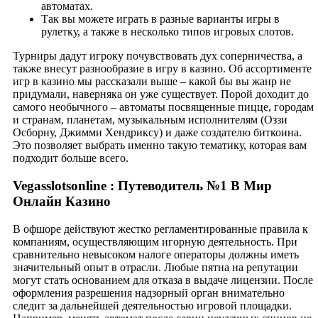
автоматах.
Так вы можете играть в разные варианты игры в
рулетку, а также в несколько типов игровых слотов.
Турниры дадут игроку почувствовать дух соперничества, а
также внесут разнообразие в игру в казино. Об ассортименте
игр в казино мы рассказали выше – какой бы вы жанр не
придумали, наверняка он уже существует. Порой доходит до
самого необычного – автоматы посвященные пицце, городам
и странам, планетам, музыкальным исполнителям (Оззи
Осборну, Джимми Хендриксу) и даже создателю биткоина.
Это позволяет выбрать именно такую тематику, которая вам
подходит больше всего.
Vegasslotsonline : Путеводитель №1 В Мир
Онлайн Казино
В офшоре действуют жестко регламентированные правила к
компаниям, осуществляющим игорную деятельность. При
сравнительно невысоком налоге операторы должны иметь
значительный опыт в отрасли. Любые пятна на репутации
могут стать основанием для отказа в выдаче лицензии. После
оформления разрешения надзорный орган внимательно
следит за дальнейшей деятельностью игровой площадки.