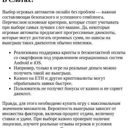
Выбор игровых автоматов онлайн без проблем — важная
составляющая безопасного и успешного гемблинга.
Перечислим основные критерии, которые стоит учитывать
при выборе самых лучших слот-машин. Да, некоторые
игровые автоматы предлагают прогрессивные джекпоты,
которые могут достигать огромных сумм, но шансы на
выигрыш таких джекпотов обычно невелики.
Реализована поддержка крипты и бесконтактной оплаты
со смартфонов под управлением операционных систем
Android и iOS.
Например, только в игре на реальные деньги можно
получить такой же выигрыш.
Казино на ETH и другие криптовалюты могут
обрабатывать заявки быстрее.
Пользователь не получит бонусы от казино и не сорвет
джекпот.
Правда, для этого необходимо купить игру с максимальным
значением множителя. Вероятность выигрыша зависит от
множества факторов, включая процент отдачи, величину
ставки и удачи. При выборе казино проверьте наличие
лицензии, изучите реальные отзывы игроков и условия