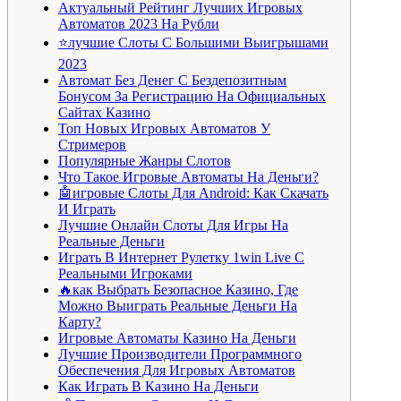
Актуальный Рейтинг Лучших Игровых
Автоматов 2023 На Рубли
⭐лучшие Слоты С Большими Выигрышами
2023
Автомат Без Денег С Бездепозитным
Бонусом За Регистрацию На Официальных
Сайтах Казино
Топ Новых Игровых Автоматов У
Стримеров
Популярные Жанры Слотов
Что Такое Игровые Автоматы На Деньги?
🤖игровые Слоты Для Android: Как Скачать
И Играть
Лучшие Онлайн Слоты Для Игры На
Реальные Деньги
Играть В Интернет Рулетку 1win Live С
Реальными Игроками
🔥как Выбрать Безопасное Казино, Где
Можно Выиграть Реальные Деньги На
Карту?
Игровые Автоматы Казино На Деньги
Лучшие Производители Программного
Обеспечения Для Игровых Автоматов
Как Играть В Казино На Деньги