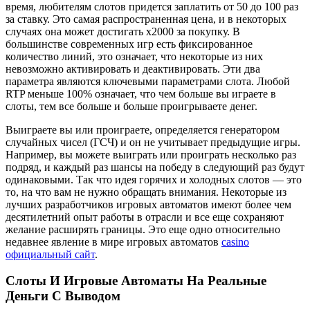
время, любителям слотов придется заплатить от 50 до 100 раз
за ставку. Это самая распространенная цена, и в некоторых
случаях она может достигать x2000 за покупку. В
большинстве современных игр есть фиксированное
количество линий, это означает, что некоторые из них
невозможно активировать и деактивировать. Эти два
параметра являются ключевыми параметрами слота. Любой
RTP меньше 100% означает, что чем больше вы играете в
слоты, тем все больше и больше проигрываете денег.
Выиграете вы или проиграете, определяется генератором
случайных чисел (ГСЧ) и он не учитывает предыдущие игры.
Например, вы можете выиграть или проиграть несколько раз
подряд, и каждый раз шансы на победу в следующий раз будут
одинаковыми. Так что идея горячих и холодных слотов — это
то, на что вам не нужно обращать внимания. Некоторые из
лучших разработчиков игровых автоматов имеют более чем
десятилетний опыт работы в отрасли и все еще сохраняют
желание расширять границы. Это еще одно относительно
недавнее явление в мире игровых автоматов
casino
официальный сайт
.
Слоты И Игровые Автоматы На Реальные
Деньги С Выводом