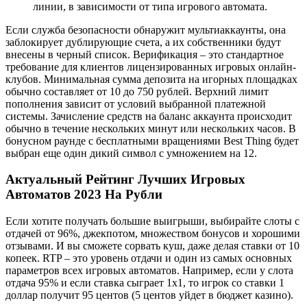
линии, в зависимости от типа игрового автомата.
Если служба безопасности обнаружит мультиаккаунты, она
заблокирует дублирующие счета, а их собственники будут
внесены в черный список. Верификация – это стандартное
требование для клиентов лицензированных игровых онлайн-
клубов. Минимальная сумма депозита на игорных площадках
обычно составляет от 10 до 750 рублей. Верхний лимит
пополнения зависит от условий выбранной платежной
системы. Зачисление средств на баланс аккаунта происходит
обычно в течение нескольких минут или нескольких часов. В
бонусном раунде с бесплатными вращениями Best Thing будет
выбран еще один дикий символ с умножением на 12.
Актуальный Рейтинг Лучших Игровых
Автоматов 2023 На Рубли
Если хотите получать большие выигрыши, выбирайте слоты с
отдачей от 96%, джекпотом, множеством бонусов и хорошими
отзывами. И вы сможете сорвать куш, даже делая ставки от 10
копеек. RTP – это уровень отдачи и один из самых основных
параметров всех игровых автоматов. Например, если у слота
отдача 95% и если ставка сыграет 1х1, то игрок со ставки 1
доллар получит 95 центов (5 центов уйдет в бюджет казино).