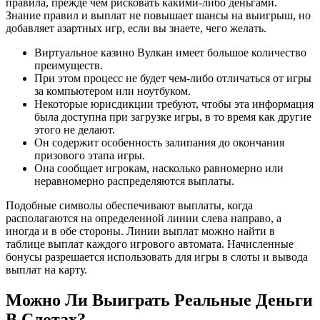
правила, прежде чем рисковать какими-либо деньгами.
Знание правил и выплат не повышает шансы на выигрыш, но
добавляет азартных игр, если вы знаете, чего желать.
Виртуальное казино Вулкан имеет большое количество
преимуществ.
При этом процесс не будет чем-либо отличаться от игры
за компьютером или ноутбуком.
Некоторые юрисдикции требуют, чтобы эта информация
была доступна при загрузке игры, в то время как другие
этого не делают.
Он содержит особенность залипания до окончания
призового этапа игры.
Она сообщает игрокам, насколько равномерно или
неравномерно распределяются выплаты.
Подобные символы обеспечивают выплаты, когда
располагаются на определенной линии слева направо, а
иногда и в обе стороны. Линии выплат можно найти в
таблице выплат каждого игрового автомата. Начисленные
бонусы разрешается использовать для игры в слоты и вывода
выплат на карту.
Можно Ли Выиграть Реальные Деньги
В Слотах?