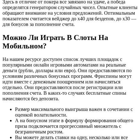
Здесь в отличие от покера все завязано на удаче, а победа
определятся генератором случайных чисел. Опытные клиенты
обращают внимание на условия предложений. Оптимальным
показателем считается вейджер до х40 для бездепов, до х30 ―
для бонусов за пополнение счета.
Можно Ли Играть В Слоты На
Мобильном?
На нашем ресурсе доступен список лучших площадок с
популярными онлайн игровыми автоматами на реальные
деньги (рубли, доллары или евро). Они предоставляются по
условиям различных бонусных программ. Фриспины могут
идти вместе с денежным поощрением или начисляться
отдельно. Они предоставляются после регистрации или
пополнения счета. В каких-то случаях бесплатные спины
начисляются без депозита.
Размер максимального выигрыша важен в сочетании с
оценкой волатильности.
А на бонусном этапе в формулу формирования общего
приза подключается прогрессивный множитель с
безграничным ростом.
Вы можете делать ставки на одну, несколько или все