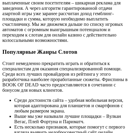
выплаченные своим посетителям – шикарная реклама для
заведения. А через алгоритм гарантированной отдачи
азартной игры уже заранее рассчитан доход гемблинг-
площадки и сумма, которую необходимо выплатить
счастливчику. Мы же движемся дальше по списку игровых
автоматов с огромным выигрышным потенциалом и
переходим к слотам для онлайн казино с действительно
колоссальными возможностями.
Популярные Жанры Слотов
Стоит немедленно прекратить играть и обратиться к
специалистам для оказания специализированной помощи.
Среди всех лучших провайдеров из рейтинга у этого
разработчика наиболее проработанные сюжеты. Фриспины в
BOOK OF DEAD часто предоставляются в сочетании с
бонусом для новых клиентов.
Среди достоинств сайта – удобная мобильная версия,
которая адаптирована для планшетов и смартфонов с
любым размером экрана.
Выше мы уже называли лучшие площадки – Вулкан
Вегас, Плей Фортуна и Париматч.
Есть несколько признаков, которые помогут с первого
взгляда выявить недобросовестный сайт онлайн