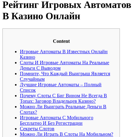
Рейтинг Игровых Автоматов
В Казино Онлайн
Content
Игровые Автоматы В Известных Онлайн
Казино
Слоты И Игровые Автоматы На Реальные
Деньги С Выводом
Помните, Что Каждый Выигрыш Является
Случайным
Лучшие Игровые Автоматы – Полный
Список
Почему Слоты С Биг Вином Не Всегда В
Топах: Заговор Владельцев Казино?
Можно Ли Выиграть Реальные Деньги В
Слотах?
Игровые Автоматы С Мобильного
Бесплатно И Без Регистрации
Секреты Слотов
Можно Ли Играть В Слоты На Мобильном?