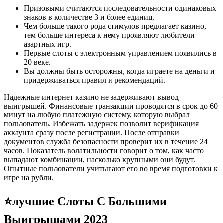
Призовыми считаются последовательности одинаковых
знаков в количестве 3 и более единиц.
Чем больше такого рода стимулов предлагает казино,
тем больше интереса к нему проявляют любители
азартных игр.
Первые слоты с электронным управлением появились в
20 веке.
Вы должны быть осторожны, когда играете на деньги и
придерживаться правил и рекомендаций.
Надежные интернет казино не задерживают вывод
выигрышей. Финансовые транзакции проводятся в срок до 60
минут на любую платежную систему, которую выбрал
пользователь. Избежать задержек позволит верификация
аккаунта сразу после регистрации. После отправки
документов служба безопасности проверит их в течение 24
часов. Показатель волатильности говорит о том, как часто
выпадают комбинации, насколько крупными они будут.
Опытные пользователи учитывают его во время подготовки к
игре на рубли.
⭐лучшие Слоты С Большими
Выигрышами 2023