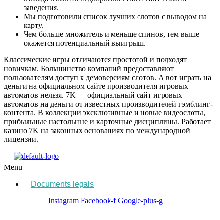
заведения.
Мы подготовили список лучших слотов с выводом на
карту.
Чем больше множитель и меньше спинов, тем выше
окажется потенциальный выигрыш.
Классические игры отличаются простотой и подходят
новичкам. Большинство компаний предоставляют
пользователям доступ к демоверсиям слотов. А вот играть на
деньги на официальном сайте производителя игровых
автоматов нельзя. 7K — официальный сайт игровых
автоматов на деньги от известных производителей гэмблинг-
контента. В коллекции эксклюзивные и новые видеослоты,
прибыльные настольные и карточные дисциплины. Работает
казино 7K на законных основаниях по международной
лицензии.
Menu
Documents legals
Instagram
Facebook-f
Google-plus-g