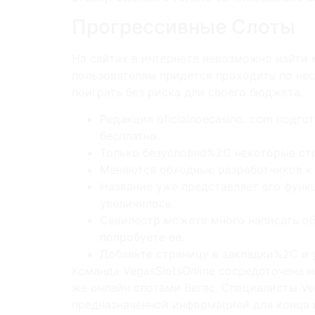
Прогрессивные Слоты
На сайтах в интернете невозможно найти 
пользователям придется проходить по нес
поиграть без риска дли своего бюджета.
Редакция oficialnoecasino. com подг
бесплатно.
Только безусловно%2C некоторые стр
Меняются обходные разработчиков к
Название уже представляет его фун
увеличилось.
Севилестр можете много написать об
попробуете ее.
Добавьте страницу в закладки%2C и 
Команда VegasSlotsOnline сосредоточена 
же онлайн слотами Вегас. Специалисты Ve
предназначенной информацией для конца 