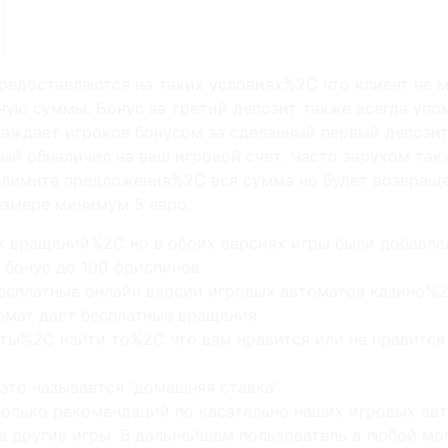
редоставляются на таких условиях%2C что клиент не 
ную суммы. Бонус за третий депозит также всегда упо
раждает игроков бонусом за сделанный первый депози
ый обналичил на ваш игровой счет. Часто зарухом т
 лимита предложения%2C вся сумма но будет возвращен
азмере минимум 5 евро.
х вращений%2C но в обоих версиях игры были добавле
 бонус до 100 фриспинов.
есплатные онлайн версии игровых автоматов казино%
омат дает бесплатные вращения.
ты%2C найти то%2C что вам нравится или не нравится 
это называется “домашняя ставка”.
колько рекомендаций по касательно наших игровых а
а другие игры. В дальнейшем пользователь а любой мо