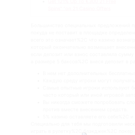
Get 121% Up To €300 21 Free
Spins” “on 21 Casino Offers
Большинство специальных предложений п
покуда не поставит в площадке определен
всего это означает%2C что казино вознаг
который окончательно возмещает внесенн
если депозит или взнос составляла сумму
а размере 5 баксов%2C внеся депозит в р
В нем нет дополнительных бесплатны
Каждую среду игроки могут получать
Самые опытные игроки используют б
часто который или иной игровой авт
Вы никогда сможете попробовать сло
против вместе внесением средств.
5% казино оставляете его себе%2C и 
Специально для тебя мы подготовили нес
играть в рулетку%2C блэкджек%2C покер 