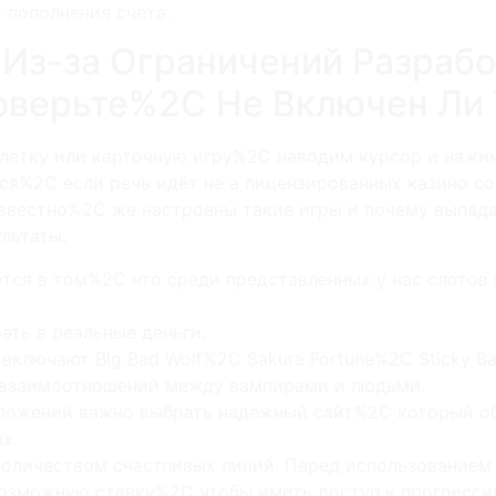
 пополнения счета.
 Из-за Ограничений Разраб
верьте%2C Не Включен Ли 
етку или карточную игру%2C наводим курсор и нажим
ся%2C если речь идёт не а лицензированных казино со
звестно%2C же настроены такие игры и почему выпада
льтаты.
тся в том%2C что среди представленных у нас слото
ать в реальные деньги.
 включают Big Bad Wolf%2C Sakura Fortune%2C Sticky Ba
 взаимоотношений между вампирами и людьми.
 вложений важно выбрать надежный сайт%2C который о
х.
количеством счастливых линий. Перед использованием
возможную ставку%2C чтобы иметь доступ к прогресс