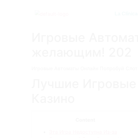
La Clínica
Игровые Автома
желающим! 202
Игровые Автоматы Онлайн Попробуй Сло
Лучшие Игровые 
Казино
Content
Эта Игра Недоступна Из-за