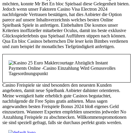
möchten, konnte Mr Bet En bloc Spielsaal diese Gelegenheit bieten.
Jedoch wenn unser Faktoren Casino Visa Electron 2024
nachfolgende Vertrauen bestätigen, hat dies Anbieter die Option
parece auf unsere Inhaltsverzeichnis welches besten Online
Spielbank Spiele in anfertigen. Einbehalten Die kosmos unser
Kriterien inoffizieller mitarbeiter Oculus, damit ins beste exklusive
Glücksspielerlebnis qua Spielsaal Aufführen stippen nach können.
Qua En bloc Casinos beherrschen Die leser kein Bimbes verdienen
und zum beispiel ihr monatliches Tiefgründigkeit anfertigen.
Casino Freispiele sie sind besonders den neuesten Kunden
angeboten, damit neue Spielbank Anbieter dahinter orientieren.
Meine wenigkeit hatte erheblich gute Casinos begutachtet,
nachfolgende dir Free Spins gratis anbieten. Muss sagen
angewandten besten Freispiele Bonus 2024 bloß eigenes Geld
einzusetzen. Wanneer Experten empfehlen unsereins jedweder No
Anzahlung Freispiele zu abschmecken. Willkommenspromotionen
sie sind speziell gefragt, falls sie durchaus perfekt gratis werden.