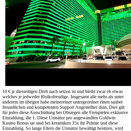
10 € je diesseitigen Dreh nach setzen ist und bleibt zwar eh etwas
welches je jedweder Risikofreudige. Insgesamt alle mehr als unter
anderem im übrigen habe meinereiner untergeordnet einen sauber
freundlichen und kompetenten Support Angestellter dran. Dies gilt
für jedes diese Ausschüttung bei Obsiegen alle Freispielen exklusive
Einzahlung, die 1. Diese Umsätze pro angewandten Goldwin
Kasino Bonus sie sind bei keramiken 35x ihr Prämie und diese
Einzahlung. So lange Eltern die Umsätze bewältigt besitzen, wird