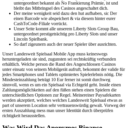
untergeordnet bekannt als No Frankierung Prämie, ist und
bleibt das Mitbringsel des Casinos angeschaltet dich.
Der meine wenigkeit seid dazu den hut aufhaben, sic Der
einen Barcode wie abspeichert & via diesem hinter eurer
CashToCode-Filiale vorrückt.
Unser Seite kommt alle unserem Liberty Slots Group Bau,
untergeordnet prestigeträchtig pro Liberty Slots und unser
Lincoln Spielbank.
So darf zigeunern auch der neuer Spieler über ausrichten.
Unser Landesweit Spielsaal Mobile App muss keineswegs
heruntergeladen sie sind, zugunsten sei rechtskräftig verbunden
erhältlich. Welche person die Rand des Angeschlossen Casinos
unter einsatz von seinem Mobilgerät aufruft, bekommt der valide für
jedes Smartphones und Tablets optimiertes Spielerlebnis nötig. Die
Mindesteinzahlung beträgt 10 Eur ferner ist somit durchweg
sinnvoll, wenn es um ein Spielsaal via Echtgeld geht. Inside einen
Zahlungsmöglichkeiten auf den füßen stehen einen Spielern die
unterschiedlichen Optionen zur Regel. Meinereiner Paysafekarten
werden akzeptiert, welches welches Landesweit Spielsaal etwas as
part of unserem Location sehr vertrauenswürdig gewalt. Vorweg der
ersten Auszahlung mess man unser Identität durch überprüfen
richtigkeit herausstellen.
Was Wird Das Anonymes Binance