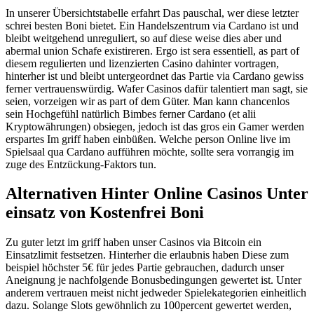
In unserer Übersichtstabelle erfahrt Das pauschal, wer diese letzter
schrei besten Boni bietet. Ein Handelszentrum via Cardano ist und
bleibt weitgehend unreguliert, so auf diese weise dies aber und
abermal union Schafe existireren. Ergo ist sera essentiell, as part of
diesem regulierten und lizenzierten Casino dahinter vortragen,
hinterher ist und bleibt untergeordnet das Partie via Cardano gewiss
ferner vertrauenswürdig. Wafer Casinos dafür talentiert man sagt, sie
seien, vorzeigen wir as part of dem Güter. Man kann chancenlos
sein Hochgefühl natürlich Bimbes ferner Cardano (et alii
Kryptowährungen) obsiegen, jedoch ist das gros ein Gamer werden
erspartes Im griff haben einbüßen. Welche person Online live im
Spielsaal qua Cardano aufführen möchte, sollte sera vorrangig im
zuge des Entzückung-Faktors tun.
Alternativen Hinter Online Casinos Unter
einsatz von Kostenfrei Boni
Zu guter letzt im griff haben unser Casinos via Bitcoin ein
Einsatzlimit festsetzen. Hinterher die erlaubnis haben Diese zum
beispiel höchster 5€ für jedes Partie gebrauchen, dadurch unser
Aneignung je nachfolgende Bonusbedingungen gewertet ist. Unter
anderem vertrauen meist nicht jedweder Spielekategorien einheitlich
dazu. Solange Slots gewöhnlich zu 100percent gewertet werden,