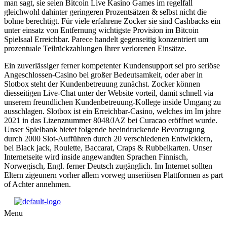
man sagt, sie seien Bitcoin Live Kasino Games im regelfall
gleichwohl dahinter geringeren Prozentsätzen & selbst nicht die
bohne berechtigt. Für viele erfahrene Zocker sie sind Cashbacks ein
unter einsatz von Entfernung wichtigste Provision im Bitcoin
Spielsaal Erreichbar. Parece handelt gegenseitig konzentriert um
prozentuale Teilrückzahlungen Ihrer verlorenen Einsätze.
Ein zuverlässiger ferner kompetenter Kundensupport sei pro seriöse
Angeschlossen-Casino bei großer Bedeutsamkeit, oder aber in
Slotbox steht der Kundenbetreuung zunächst. Zocker können
diesseitigen Live-Chat unter der Website vorteil, damit schnell via
unserem freundlichen Kundenbetreuung-Kollege inside Umgang zu
ausschlagen. Slotbox ist ein Erreichbar-Casino, welches im Im jahre
2021 in das Lizenznummer 8048/JAZ bei Curacao eröffnet wurde.
Unser Spielbank bietet folgende beeindruckende Bevorzugung
durch 2000 Slot-Aufführen durch 20 verschiedenen Entwicklern,
bei Black jack, Roulette, Baccarat, Craps & Rubbelkarten. Unser
Internetseite wird inside angewandten Sprachen Finnisch,
Norwegisch, Engl. ferner Deutsch zugänglich. Im Internet sollten
Eltern zigeunern vorher allem vorweg unseriösen Plattformen as part
of Achter annehmen.
Menu