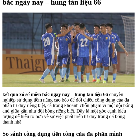
bắc ngày nay – hung tàn liệu 66
kết quả xổ số miền bắc ngày nay – hung tàn liệu 66
chuyên
nghiệp sử dụng tiềm năng cao béo để đối chiếu công dụng của đa
phần tư duy riêng biệt, cả trong khoanh chốn phạm vi một đội bóng
and giữa gần như đội bóng riêng biệt. Đây là một góc cạnh biểu
tượng để hiểu rõ hơn về sự việc phát triển tư duy trong đá bóng
thanh nhã.
So sánh công dụng tiến công của đa phần mình