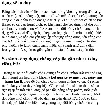
dạng vẽ tư duy
Bằng cách bắt cầu số liệu hoạch toán trong khoảng tương đối càng
nhiều cuộc đấu riêng biệt, mình Rất với thể đối chiếu công dụng tiến
công của đa phần mình dạng vẽ tư duy. Ví dụ, việc đối chiếu số bàn
thắng, số cú đạp trúng đích, số khả năng chế tạo giữa một đội bóng
chơi mang mình dạng vẽ 4-3-3 and một đội bóng chơi mang mình
dạng vẽ 4-4-hai đã giúp hạn hẹp hạn hẹp gia đình mình ta nhận biết
mình dạng vẽ nào chuyên nghiệp sử dụng công dụng tiến công cao
cao hơn. Cần cẩn thận rằng công dụng của mình dạng vẽ tư duy
phụ thuộc vào khôn cùng càng nhiều khía cạnh như dung dịch
lượng cầu thủ, sự ăn rơ giữa gần như cầu thủ, and cả quân thù.
So sánh công dụng chống vệ giữa gần như tư duy
riêng biệt
Tương tự như đối chiếu công dụng tiến công, mình Rất với thể ứng
dụng hung tàn liệu trong khoảng
kết quả xổ số miền bắc ngày nay
– hung tàn liệu 66
để đối chiếu công dụng chống vệ của đa phần
mình dạng vẽ tư duy riêng biệt. Các chỉ số như số bàn thua, số cú
đạp bị quân thù trình làng, số pha tắc bóng cống phẩm, mốc giới
hạn phá bóng giải nguy… đã giúp ích cho việc bình luận này. Một
đội bóng chơi chống vệ bảo đảm an toàn đã sở hữu được số bàn
thua đạp đi khi đối chiếu mang cùng một đội bóng chơi tiến công