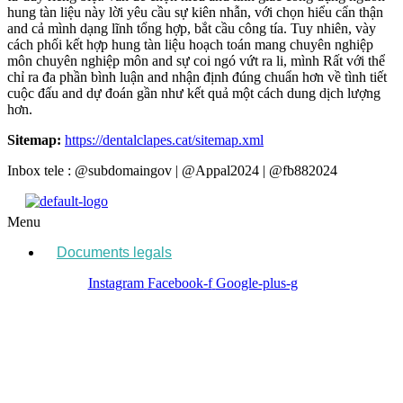
hung tàn liệu này lời yêu cầu sự kiên nhẫn, với chọn hiểu cẩn thận
and cả mình dạng lĩnh tổng hợp, bắt cầu công tía. Tuy nhiên, vày
cách phối kết hợp hung tàn liệu hoạch toán mang chuyên nghiệp
môn chuyên nghiệp môn and sự coi ngó vứt ra li, mình Rất với thể
chỉ ra đa phần bình luận and nhận định đúng chuẩn hơn về tình tiết
cuộc đấu and dự đoán gần như kết quả một cách dung dịch lượng
hơn.
Sitemap:
https://dentalclapes.cat/sitemap.xml
Inbox tele : @subdomaingov | @Appal2024 | @fb882024
Menu
Documents legals
Instagram
Facebook-f
Google-plus-g