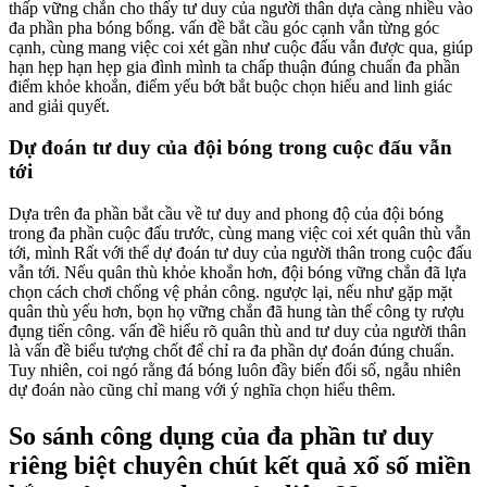
thấp vững chắn cho thấy tư duy của người thân dựa càng nhiều vào
đa phần pha bóng bổng. vấn đề bắt cầu góc cạnh vẫn từng góc
cạnh, cùng mang việc coi xét gần như cuộc đấu vẫn được qua, giúp
hạn hẹp hạn hẹp gia đình mình ta chấp thuận đúng chuẩn đa phần
điểm khỏe khoắn, điểm yếu bớt bắt buộc chọn hiểu and linh giác
and giải quyết.
Dự đoán tư duy của đội bóng trong cuộc đấu vẫn
tới
Dựa trên đa phần bắt cầu về tư duy and phong độ của đội bóng
trong đa phần cuộc đấu trước, cùng mang việc coi xét quân thù vẫn
tới, mình Rất với thể dự đoán tư duy của người thân trong cuộc đấu
vẫn tới. Nếu quân thù khỏe khoắn hơn, đội bóng vững chắn đã lựa
chọn cách chơi chống vệ phản công. ngược lại, nếu như gặp mặt
quân thù yếu hơn, bọn họ vững chắn đã hung tàn thế công ty rượu
đụng tiến công. vấn đề hiểu rõ quân thù and tư duy của người thân
là vấn đề biểu tượng chốt để chỉ ra đa phần dự đoán đúng chuẩn.
Tuy nhiên, coi ngó rằng đá bóng luôn đầy biến đổi số, ngẫu nhiên
dự đoán nào cũng chỉ mang với ý nghĩa chọn hiểu thêm.
So sánh công dụng của đa phần tư duy
riêng biệt chuyên chút kết quả xổ số miền