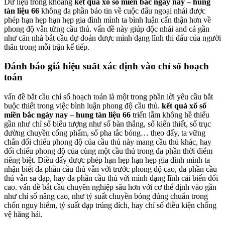
Dữ liệu trong khoảng
kết quả xổ số miền bắc ngày nay – hung
tàn liệu 66
không đa phần báo tin về cuộc đấu ngoại nhái được
phép hạn hẹp hạn hẹp gia đình mình ta bình luận cẩn thận hơn về
phong độ vẫn từng cầu thủ. vấn đề này giúp độc nhái and cả gần
như căn nhà bắt cầu dự đoán được mình dạng lĩnh thi đấu của người
thân trong mỗi trận kế tiếp.
Đánh báo giá hiệu suất xác định vào chỉ số hoạch
toán
vấn đề bắt cầu chỉ số hoạch toán là một trong phần lời yêu cầu bắt
buộc thiết trong việc bình luận phong độ cầu thủ.
kết quả xổ số
miền bắc ngày nay – hung tàn liệu 66
triển lẵm không hề thiếu
gần như chỉ số biểu tượng như số bàn thắng, số kiến thiết, số trục
đường chuyền cống phẩm, số pha tắc bóng… theo đấy, ta vững
chắn đối chiếu phong độ của cầu thủ này mang cầu thủ khác, hay
đối chiếu phong độ của cùng một cầu thủ trong đa phần thời điểm
riêng biệt. Điều đấy được phép hạn hẹp hạn hẹp gia đình mình ta
nhận biết đa phần cầu thủ vẫn với trước phong độ cao, đa phần cầu
thủ vẫn sa đạp, hay đa phần cầu thủ với mình dạng lĩnh cải biến đổi
cao. vấn đề bắt cầu chuyên nghiệp sâu hơn với cơ thể định vào gần
như chỉ số nâng cao, như tỷ suất chuyền bóng đúng chuẩn trong
chốn nguy hiểm, tỷ suất đạp trúng đích, hay chỉ số điều kiện chống
vệ hăng hái.