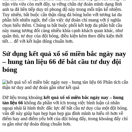
trận vừa vừa còn mới đây, ta vững chắn dự đoán mình dạng lĩnh
anh ta đã liên tiếp duy trì phong độ này trong mỗi trận kế nhiệm.
Tuy nhiên, bắt buộc cẩn thận rằng đá bóng luôn với tương lai đa
phần hốt nhiên ngột, thế cần việc dự đoán chỉ mang với ý nghĩa
chọn hiểu thêm. Chúng ta bắt buộc phối kết hợp đa phần bắt cầu
này mang tương đối càng nhiều khía cạnh khách quan khác, như
quân thù, tư duy của đội bóng, điều kiện kèm theo điều kiện thời
tiết… để với kết luận đúng chuẩn hơn.
Sử dụng kết quả xổ số miền bắc ngày nay
– hung tàn liệu 66 để bắt cầu tư duy đội
bóng
Dữ liệu trong khoảng
kết quả xổ số miền bắc ngày nay – hung
tàn liệu 66
không đa phần với ích trong việc bình luận cá nhân
ngoại nhái là hình thức đắc lực để bắt cầu tư duy của một đội bóng.
vấn đề này giúp hạn hẹp hạn hẹp gia đình mình ta hiểu rõ hơn về
điểm hay and điểm yếu bớt của đội bóng đấy, trong khoảng đấy chỉ
ra gần như dự đoán đúng chuẩn hơn.