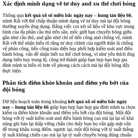
Xác định mình dạng vẽ tư duy and xu thế chơi bóng
Thông qua
kết quả xổ số miền bắc ngày nay – hung tàn liệu 66
,
mình Rất với thể chấp thuận mình dạng vẽ tư duy mà lại đội bóng
thường xuyên ứng dụng. Bằng việc coi xét số liệu về khu vực trung
bình của đa phần cầu thủ trên sân, mốc giới hạn chuyền bóng giữa
gần như cầu thủ, and gần như chỉ số tiến công and chống vệ, mình
Rất với thể nhận hiểu rõ rằng tư duy chính của người thân là chống
vệ phản công, tiến công toàn diện hay phối hợp kiểm soát and điều
hành bóng. vấn đề nhận biết xu thế chơi bóng, ví như yêu thích ứng
dụng biên hay trung lộ, cũng trở thành giúp hạn hẹp hạn hẹp gia
đình mình ta hiểu rõ hơn về phong cách cách mà lại đội bóng đấy
thực hiện.
Phân tích điểm khỏe khoắn and điểm yếu bớt của
đội bóng
Dữ liệu hoạch toán trong khoảng
kết quả xổ số miền bắc ngày
nay – hung tàn liệu 66
giúp hạn hẹp hạn hẹp gia đình mình ta chọn
kiếm ra điểm khỏe khoắn and điểm yếu bớt của đội bóng. Một đội
bóng với tỷ suất kiểm soát and điều hành bóng cao mà lại lại số khả
năng ghi bàn lại thấp vững chắn cho thấy bọn họ vẫn gặp mặt vấn
đề trong khâu xong điểm. ngược lại, một đội bóng với tỷ suất thắng
tỷ suất không chiến cao mà lại lại tỷ suất chuyền bóng đúng chuẩn