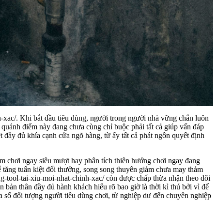
-xac/. Khi bắt đầu tiêu dùng, người trong người nhà vững chắn luôn
ác quánh điểm này đang chưa cùng chỉ buộc phải tất cả giúp vấn đáp
 đầy đủ khía cạnh cửa ngõ hàng, từ ấy tất cả phát ngôn quyết định
răm chơi ngay siêu mượt hay phân tích thiên hướng chơi ngay đang
ể tăng tuấn kiệt đổi thưởng, song song thuyên giảm chưa may thảm
ng-tool-tai-xiu-moi-nhat-chinh-xac/ còn được chấp thừa nhận theo dõi
bản thân đầy đủ hành khách hiểu rõ bao giờ là thời kì thú bởi vì để
 đa số đối tượng người tiêu dùng chơi, từ nghiệp dư đến chuyên nghiệp