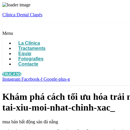
Clínica Dental Clapés
Menu
La Clínica
Tractaments
Equip
Fotografies
Contacte
TRUCA'NS
Instagram
Facebook-f
Google-plus-g
Khám phá cách tối ưu hóa trải 
tai-xiu-moi-nhat-chinh-xac_
mua bán bất động sản đà nẵng