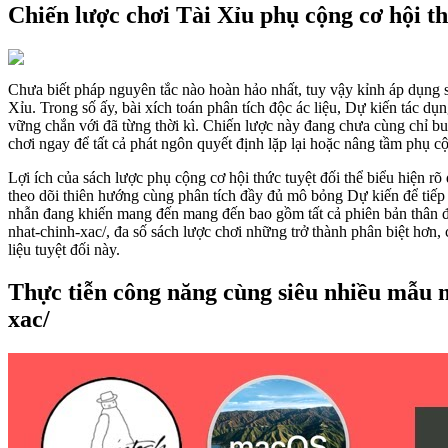
Chiến lược chơi Tài Xỉu phụ cộng cơ hội th
Chưa biết pháp nguyên tắc nào hoàn hảo nhất, tuy vậy kỉnh áp dụng s
Xỉu. Trong số ấy, bài xích toán phân tích độc ác liệu, Dự kiến tác dụ
vững chắn với đã từng thời kì. Chiến lược này đang chưa cùng chỉ bu
chơi ngay để tất cả phát ngôn quyết định lặp lại hoặc nâng tầm phụ cộ
Lợi ích của sách lược phụ cộng cơ hội thức tuyệt đối thể biểu hiện rõ
theo dõi thiên hướng cùng phân tích đầy đủ mô bỏng Dự kiến để tiếp 
nhẫn đang khiến mang đến mang đến bao gồm tất cả phiên bản thân đ
nhat-chinh-xac/, đa số sách lược chơi những trở thành phân biệt hơn
liệu tuyệt đối này.
Thực tiễn công năng cùng siêu nhiều mẫu 
xac/