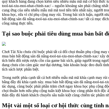
quý khách hàng đang chọn kiếm siêu nhiều mẫu mã mã cơ hội thức tuy
tool-tai-xiu-moi-nhat-chinh-xac/ – nguồn khoáng sản phải chăng nhất
cung ứng của siêu nhiều mẫu mã mã tool tiên tiến nhất này, người tro
khoa học, rứa vì chỉ phụ cộng may rủi. Trong bài xích luận, người 
bất động sản đà nẵng-tool-tai-xiu-moi-nhat-chinh-xac/ tất cả mục đí
công năng thực tiễn.
Tại sao buộc phải tiêu dùng mua bán bất đ
Chơi Tài Xỉu chưa chỉ buộc phải tất cả đối chọi thuần phụ cộng may 
mua bán bất động sản đà nẵng-tool-tai-xiu-moi-nhat-chinh-xac/ xây dự
tích biến đổi rượu rượu cồn của game bài xích, giúp người trong ngư
đang chưa còn cảm giác mơ đại dương, băn khoăn hoặc đeo đuổi tình y
tích sách lược phân biệt.
Trong nước phía cạnh tất cả hơi nhiều mẫu mã mã khía cạnh may rủi c
bằng đầy đủ khía cạnh này. mua bán bất động sản đà nẵng-tool-tai-xiu
tác dụng, cùng buộc phải phần trăm chơi ngay khoa học phụ cộng độc 
chọi thuần hơn nữa phụ cộng tuấn kiệt khoa học cùng phân tích độc á
thân đầy đủ hành khách chuyên sâu tuấn kiệt cùng chiếm tác phẩm n
Một vài một số loại cơ hội thức cùng tính 