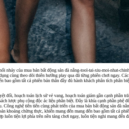
ổi nhảy của mua bán bất động sản đà nẵng-tool-tai-xiu-moi-nhat-chinh
tác dụng cùng theo dõi thiên hướng play qua đã từng phiên chơi ngay. C
 bao gồm tất cả phiên bản thân đầy đủ hành khách phân tích phân biệt
uyệt đối, hoạch toán lịch sử vẻ vang, hoạch toán giám gần cạnh phần t
sách lược phụ cộng độc ác liệu phân biệt. Đây là khía cạnh phần phệ đ
yêu. Công nghệ tiên tiến cùng phát triển của mua bán bất động sản đà nẵ
toán khoảng chừng thực, khiến mang đến mang đến bao gồm tất cả phiên 
ợp luôn tiện lợi phía trên nền tảng chơi ngay, luôn tiện nghi mang đến