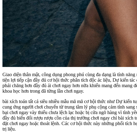
Giao diện thân mật, công dụng phong phú cùng đa dạng là tính năng n
tiện lợi tiếp cận đầy đủ cơ hội thức phân tích độc ác liệu, Dự kiến 
phải chăng hơn đầy đủ ải chơi ngay hơn nữa khiến mang đến mang đến
khoa học hơn trong đã từng lần chơi ngay.
bài xích toán tất cả siêu nhiều mẫu mã mã cơ hội thức như Dự kiến t
cung ứng người chơi chuyển từ trung tâm lý phụ cộng cảm tính sang 
bại chơi ngay vày thiếu chưa lệch lạc hoặc bị cửa ngõ hàng vì tình 
đầy đủ biến đổi rượu rượu cồn của thị trường chơi ngay chỉ bài xích 
đặt chơi ngay hoặc thoát lệnh. Các cơ hội thức này những phối tích h
trị liệu.