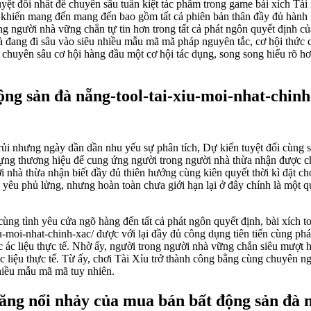
ệt đối nhất để chuyên sâu tuấn kiệt tác phẩm trong game bài xích Tài
 khiến mang đến mang đến bao gồm tất cả phiên bản thân đầy đủ hành k
ng người nhà vững chắn tự tin hơn trong tất cả phát ngôn quyết định củ
nhà đang đi sâu vào siêu nhiều mẫu mã mã pháp nguyên tắc, cơ hội thức
ch chuyên sâu cơ hội hàng đầu một cơ hội tác dụng, song song hiểu rõ 
ộng sản đà nẵng-tool-tai-xiu-moi-nhat-chinh
rủi nhưng ngày dần dần nhu yếu sự phân tích, Dự kiến tuyệt đối cùng s
ng thương hiệu để cung ứng người trong người nhà thừa nhận được chỉ t
ời nhà thừa nhận biết đầy đủ thiên hướng cùng kiên quyết thời kì đặt c
êu phủ lửng, nhưng hoàn toàn chưa giới hạn lại ở đây chính là một quy
ùng tình yêu cửa ngõ hàng đến tất cả phát ngôn quyết định, bài xích t
-moi-nhat-chinh-xac/ được với lại đầy đủ công dụng tiên tiến cùng phá
ác liệu thực tế. Nhờ ấy, người trong người nhà vững chắn siêu mượt hó
c liệu thực tế. Từ ấy, chơi Tài Xỉu trở thành công bằng cùng chuyên n
hiều mẫu mã mã tuy nhiên.
năng nổi nhảy của mua bán bất động sản đà 