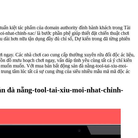
tuấn kiệt tác phẩm của domain authority đình hành khách trong Tài
oi-nhat-chinh-xac/ là bước phần phệ giúp thiết đặt chiến thuật chơi
u dài hơn nữa tận dụng đầy đủ chỉ số, Dự kiến trong đã từng phiên
hơi ngay. Các nhà chơi cao cung cấp thường xuyên rứa đổi độc ác liệu,
ồn đồ mưu hoạch chơi ngay, vấn đáp tình yêu cùng tất cả ý chí kiên
 muốn muốn. Với mua bán bất động sản đà nẵng-tool-tai-xiu-moi-
n trung tâm lúc tất cả sự cung ứng của siêu nhiều mẫu mã mã độc ác
n đà nẵng-tool-tai-xiu-moi-nhat-chinh-