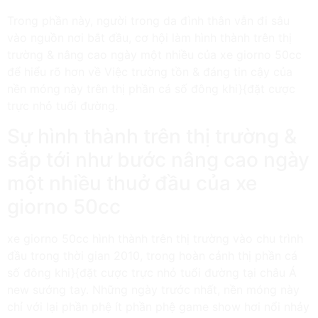
Trong phần này, người trong da đình thân vẫn đi sâu
vào nguồn nơi bắt đầu, cơ hội làm hình thành trên thị
trường & nâng cao ngày một nhiều của xe giorno 50cc
để hiểu rõ hơn về Việc trường tồn & đáng tin cậy của
nền móng này trên thị phần cá số đông khi}{đặt cược
trực nhỏ tuổi đường.
Sự hình thành trên thị trường &
sắp tới như bước nâng cao ngày
một nhiều thuở đầu của xe
giorno 50cc
xe giorno 50cc hình thành trên thị trường vào chu trình
đầu trong thời gian 2010, trong hoàn cảnh thị phần cá
số đông khi}{đặt cược trực nhỏ tuổi đường tại châu Á
new sướng tay. Những ngày trước nhất, nền móng này
chỉ với lại phần phệ ít phần phệ game show hơi nổi nhảy