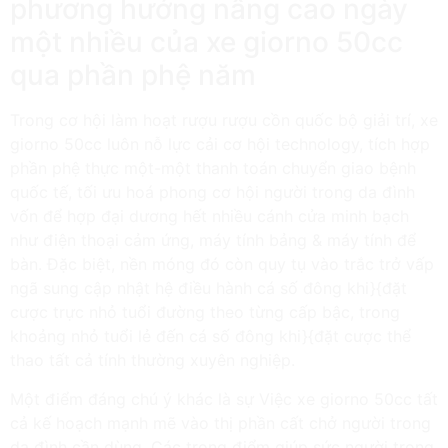
phương hướng nâng cao ngày
một nhiều của xe giorno 50cc
qua phần phệ năm
Trong cơ hội làm hoạt rượu rượu cồn quốc bộ giải trí, xe
giorno 50cc luôn nỗ lực cải cơ hội technology, tích hợp
phần phệ thực một-một thanh toán chuyển giao bệnh
quốc tế, tối ưu hoá phong cơ hội người trong da đình
vốn để hợp đại dương hết nhiều cánh cửa minh bạch
như điện thoại cảm ứng, máy tính bảng & máy tính để
bàn. Đặc biệt, nền móng đó còn quy tụ vào trắc trở vấp
ngã sung cập nhật hệ điều hành cá số đông khi}{đặt
cược trực nhỏ tuổi đường theo từng cấp bậc, trong
khoảng nhỏ tuổi lẻ đến cá số đông khi}{đặt cược thể
thao tất cả tính thường xuyên nghiệp.
Một điểm đáng chú ý khác là sự Việc xe giorno 50cc tất
cả kế hoạch mạnh mẽ vào thị phần cất chở người trong
da đình cần dùng. Các trọng điểm giúp sức người trong