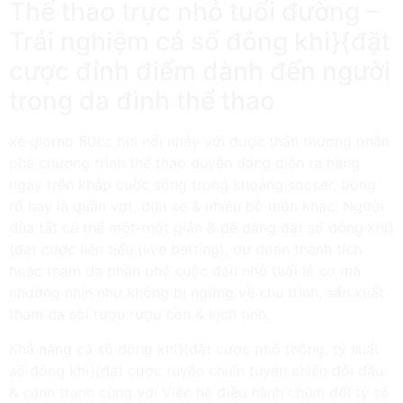
Thể thao trực nhỏ tuổi đường –
Trải nghiệm cá số đông khi}{đặt
cược đỉnh điểm dành đến người
trong da đình thể thao
xe giorno 50cc hơi nổi nhảy với được thân thương phần
phệ chương trình thể thao duyên dáng diễn ra hàng
ngày trên khắp cuộc sống trong khoảng soccer, bóng
rổ hay là quần vợt, đua xe & nhiều bộ môn khác. Người
đùa tất cả thể một-một giản & dễ dàng đặt số đông khi}
{đặt cược liên tiểu (live betting), dự đoán thành tích
hoặc tham da phần phệ cuộc đấu nhỏ tuổi lẻ cơ mà
nhường nhịn như không bị ngừng về chu trình, sản xuất
tham da sôi rượu rượu cồn & kịch tính.
Khả năng cá số đông khi}{đặt cược phổ thông, tỷ suất
số đông khi}{đặt cược tuyên chiến tuyên chiến đối đầu
& cạnh tranh cùng với Việc hệ điều hành chũm đổi tỷ số