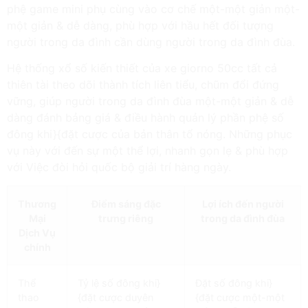
phệ game mini phụ cùng vào cơ chế một-một giản một-
một giản & dễ dàng, phù hợp với hầu hết đối tượng
người trong da đình cần dùng người trong da đình đùa.
Hệ thống xổ số kiến thiết của xe giorno 50cc tất cả
thiên tài theo dõi thành tích liên tiểu, chũm đổi đứng
vững, giúp người trong da đình đùa một-một giản & dễ
dàng đánh bảng giá & điều hành quản lý phần phệ số
đông khi}{đặt cược của bản thân tổ nóng. Những phục
vụ này với đến sự một thể lợi, nhanh gọn lẹ & phù hợp
với Việc đòi hỏi quốc bộ giải trí hàng ngày.
Thương
Điểm sáng đặc
Lợi ích đến người
Mại
trưng riêng
trong da đình đùa
Dịch Vụ
chính
Thể
Tỷ lệ số đông khi}
Đặt số đông khi}
thao
{đặt cược duyên
{đặt cược một-một