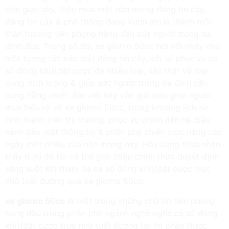
thời gian này, Việc mua một nền móng đáng tin cậy,
đáng tin cậy & phổ thông đang vươn lên là thành mối
thân thương tiên phong hàng đầu của người trong da
đình đùa. Trong số đó, xe giorno 50cc hơi nổi nhảy như
một tương tác xác thật đáng tin cậy, với lại phục vụ cá
số đông khi}{đặt cược đa nhiều loại, xác thật về loại
dung dịch lượng & giúp sức người trong da đình cần
dùng nồng nhiệt. Bài viết này vẫn giải cứu giúp người
mua hiểu rõ về xe giorno 50cc, trong khoảng lịch sử
hình thành trên thị trường, phục vụ chính đến hệ điều
hành bảo mật thông tin & phần phệ chiến lược nâng cao
ngày một nhiều của nền móng này. Hãy cùng thừa nhận
thấy tỉ mỉ để tất cả thể giới thiệu chính thức quyết định
sáng suốt khi tham da cá số đông khi}{đặt cược trực
nhỏ tuổi đường qua xe giorno 50cc.
xe giorno 50cc
là một trong những chữ tín tiên phong
hàng đầu trong phần phệ ngành nghề nghề cá số đông
khi}{đặt cược trực nhỏ tuổi đường tại thị phần Nước