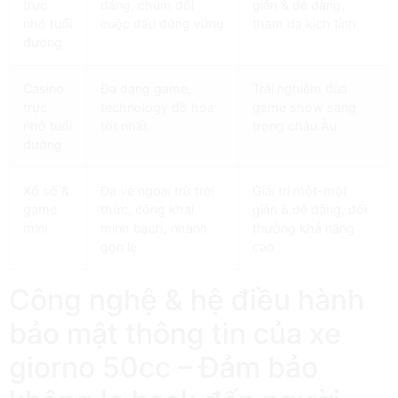
trực
dáng, chũm đổi
giản & dễ dàng,
nhỏ tuổi
cuộc đấu đứng vững
tham da kịch tính
đường
Casino
Đa dạng game,
Trải nghiệm đùa
trực
technology đồ hoạ
game show sang
nhỏ tuổi
tốt nhất
trọng châu Âu
đường
Xổ số &
Đa vẻ ngoại trừ trời
Giải trí một-một
game
thức, công khai
giản & dễ dàng, đổi
mini
minh bạch, nhanh
thưởng khả năng
gọn lẹ
cao
Công nghệ & hệ điều hành
bảo mật thông tin của xe
giorno 50cc – Đảm bảo