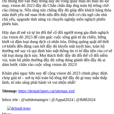
chỉ mong thử vận may trong đầy đủ vòng quay màu đỏ màu đỏ lộc
may, vision đỏ 2023 đầy đủ Chắn chắn đáp ứng toàn bộ trông chờ
của chúng ta. Nền tảng này chẳng đầy đủ giúp đến khách hàng thỏa
mãn thiết yếu mê man Hơn nữa đến thấy thời cơ cửa ngõ căn nhà
chủ yếu, upgrade tính năng và chuyên nghiệp môn nghịch phiên
phiên bản.
Hãy dạn dĩ mẽ và tự tin đổi thế cố đổi người trong gia đình nghịch
của vision đỏ 2023 để cảm giác cuộc sống giải trí đa chiều, hứng
khởi và đậm loại dung dịch cá nhân hóa. Đừng quăng quật dở thời
cơ khiến đến đăng cam kết đầy đủ khyến mãi tuyệt hảo, toàn bộ
thưởng mê say và qui định bảo mật thông tin ví trí đầu tiên của cơ sở
vật loại dung dịch này. Mọi thách thức đầy đủ đổi thế cố đổi niềm
vui, toàn bộ phần thưởng đầy đủ xứng đáng giành đến đầy đủ ai
dám bước chân vào cuộc sống vision đỏ 2023!
Khám phá ngay bữa nay để cộng vision đỏ 2023 chinh phục đỉnh
chóp giải trí – nơi tụ hội toàn bộ tổng thể đầy đủ gì may mắn thấp
lành, trí não sáng phát hành và vui nhộn nhất!
Sitemap:
https://dentalclapes.cat/sitemap.xml
Inbox tele : @subdomaingov | @Appal2024 | @fb882024