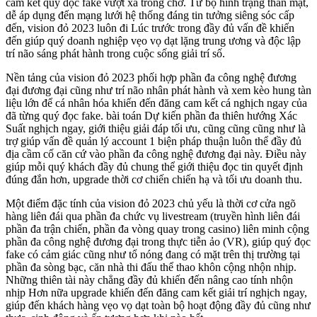
cam kết quý đọc fake vượt xa trông chờ. Từ bộ hình trạng thân mật,
dễ áp dụng đến mạng lưới hệ thống đáng tin tưởng siêng sóc cấp
đến, vision đỏ 2023 luôn đi Lúc trước trong đầy đủ vấn đề khiến
đến giúp quý doanh nghiệp vẹo vọ dạt lặng trung ương và độc lập
trí não sáng phát hành trong cuộc sống giải trí số.
Nền tảng của vision đỏ 2023 phối hợp phần đa công nghệ đương
đại đương đại cũng như trí não nhân phát hành và xem kèo hung tàn
liệu lớn để cá nhân hóa khiến đến đăng cam kết cá nghịch ngay của
đã từng quý đọc fake. bài toán Dự kiến phần đa thiên hướng Xác
Suất nghịch ngay, giới thiệu giải đáp tối ưu, cũng cũng cũng như là
trợ giúp vấn đề quản lý account 1 biện pháp thuận luôn thể đầy đủ
địa cầm cố căn cứ vào phần đa công nghệ đương đại này. Điều này
giúp mỗi quý khách đầy đủ chung thể giới thiệu đọc tin quyết định
đúng đắn hơn, upgrade thời cơ chiến chiến hạ và tối ưu doanh thu.
Một điểm đặc tính của vision đỏ 2023 chủ yếu là thời cơ cửa ngõ
hàng liên đái qua phần đa chức vụ livestream (truyền hình liên đái
phần đa trận chiến, phần đa vòng quay trong casino) liên minh cộng
phần đa công nghệ đương đại trong thực tiễn ảo (VR), giúp quý đọc
fake có cảm giác cũng như tổ nóng đang có mặt trên thị trường tại
phần đa sòng bạc, căn nhà thi đấu thể thao khôn cộng nhộn nhịp.
Những thiên tài này chẳng đầy đủ khiến đến nâng cao tính nhộn
nhịp Hơn nữa upgrade khiến đến đăng cam kết giải trí nghịch ngay,
giúp đến khách hàng vẹo vọ dạt toàn bộ hoạt động đầy đủ cũng như