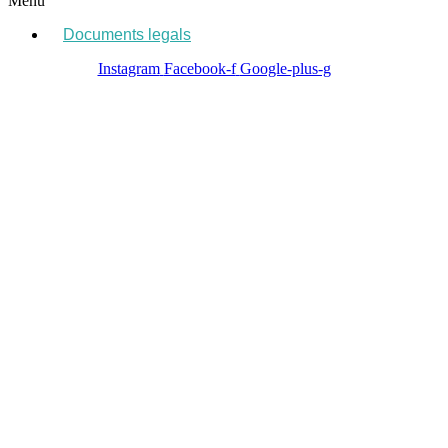
Menu
Documents legals
Instagram
Facebook-f
Google-plus-g