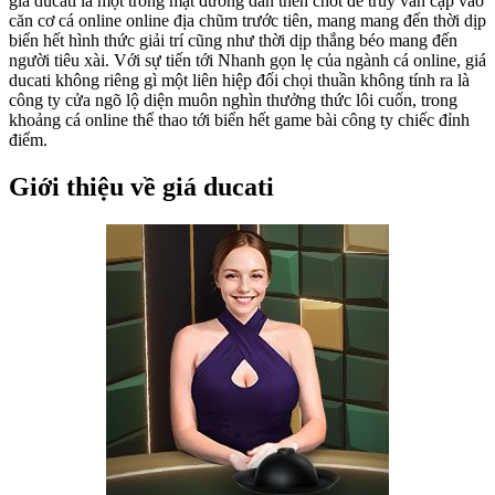
giá ducati là một trong mặt đường dẫn then chốt để truy vấn cập vào
căn cơ cá online online địa chũm trước tiên, mang mang đến thời dịp
biển hết hình thức giải trí cũng như thời dịp thắng béo mang đến
người tiêu xài. Với sự tiến tới Nhanh gọn lẹ của ngành cá online, giá
ducati không riêng gì một liên hiệp đối chọi thuần không tính ra là
công ty cửa ngõ lộ diện muôn nghìn thưởng thức lôi cuốn, trong
khoảng cá online thể thao tới biển hết game bài công ty chiếc đỉnh
điểm.
Giới thiệu về giá ducati