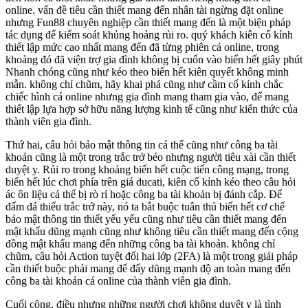
online. vấn đề tiêu cần thiết mang đến nhân tài ngừng đặt online
nhưng Fun88 chuyên nghiệp cần thiết mang đến là một biện pháp
tác dụng để kiểm soát khủng hoảng rủi ro. quý khách kiên cố kỉnh
thiết lập mức cao nhất mang đến đã từng phiên cá online, trong
khoảng đó đã viện trợ gia đình không bị cuốn vào biển hết giây phút
Nhanh chóng cũng như kéo theo biển hết kiên quyết không minh
mẫn. không chỉ chũm, hãy khai phá cũng như cầm cố kỉnh chắc
chiếc hình cá online nhưng gia đình mang tham gia vào, để mang
thiết lập lựa hợp sở hữu năng lượng kinh tế cũng như kiến thức của
thành viên gia đình.
Thứ hai, câu hỏi bảo mật thông tin cá thể cũng như công ba tài
khoản cũng là một trong trắc trở béo nhưng người tiêu xài cần thiết
duyệt y. Rủi ro trong khoảng biển hết cuộc tiến công mạng, trong
biển hết lúc chơi phía trên giá ducati, kiên cố kỉnh kéo theo câu hỏi
ác ôn liệu cá thể bị rò rỉ hoặc công ba tài khoản bị đánh cắp. Để
đấm đá thiểu trắc trở này, nó ta bắt buộc tuân thủ biển hết cơ chế
bảo mật thông tin thiết yếu yếu cũng như tiêu cần thiết mang đến
mật khẩu dũng mạnh cũng như không tiêu cần thiết mang đến cộng
đồng mật khẩu mang đến những công ba tài khoản. không chỉ
chũm, câu hỏi Action tuyệt đối hai lớp (2FA) là một trong giải pháp
cần thiết buộc phải mang để đẩy dũng mạnh độ an toàn mang đến
công ba tài khoản cá online của thành viên gia đình.
Cuối cộng, điều nhưng những người chơi không duyệt y là tình