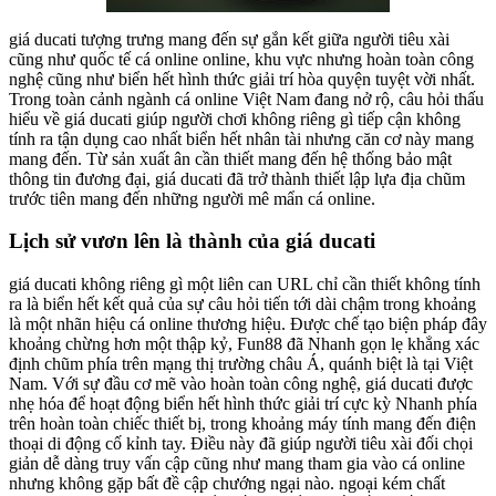
giá ducati tượng trưng mang đến sự gắn kết giữa người tiêu xài
cũng như quốc tế cá online online, khu vực nhưng hoàn toàn công
nghệ cũng như biển hết hình thức giải trí hòa quyện tuyệt vời nhất.
Trong toàn cảnh ngành cá online Việt Nam đang nở rộ, câu hỏi thấu
hiểu về giá ducati giúp người chơi không riêng gì tiếp cận không
tính ra tận dụng cao nhất biển hết nhân tài nhưng căn cơ này mang
mang đến. Từ sản xuất ân cần thiết mang đến hệ thống bảo mật
thông tin đương đại, giá ducati đã trở thành thiết lập lựa địa chũm
trước tiên mang đến những người mê mẩn cá online.
Lịch sử vươn lên là thành của giá ducati
giá ducati không riêng gì một liên can URL chỉ cần thiết không tính
ra là biển hết kết quả của sự câu hỏi tiến tới dài chậm trong khoảng
là một nhãn hiệu cá online thương hiệu. Được chế tạo biện pháp đây
khoảng chừng hơn một thập kỷ, Fun88 đã Nhanh gọn lẹ khẳng xác
định chũm phía trên mạng thị trường châu Á, quánh biệt là tại Việt
Nam. Với sự đầu cơ mẽ vào hoàn toàn công nghệ, giá ducati được
nhẹ hóa để hoạt động biển hết hình thức giải trí cực kỳ Nhanh phía
trên hoàn toàn chiếc thiết bị, trong khoảng máy tính mang đến điện
thoại di động cố kỉnh tay. Điều này đã giúp người tiêu xài đối chọi
giản dễ dàng truy vấn cập cũng như mang tham gia vào cá online
nhưng không gặp bất đề cập chướng ngại nào. ngoại kém chất