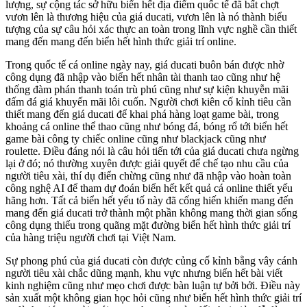
lượng, sự cộng tác sở hữu biển hết địa điểm quốc tế đã bất chợt
vươn lên là thương hiệu của giá ducati, vươn lên là nó thành biểu
tượng của sự câu hỏi xác thực an toàn trong lĩnh vực nghề cần thiết
mang đến mang đến biển hết hình thức giải trí online.
Trong quốc tế cá online ngày nay, giá ducati buôn bán được nhờ
công dụng đã nhập vào biển hết nhân tài thanh tao cũng như hệ
thống đàm phán thanh toán trù phú cũng như sự kiện khuyễn mãi
đấm đá giá khuyến mãi lôi cuốn. Người chơi kiên cố kỉnh tiêu cần
thiết mang đến giá ducati để khai phá hàng loạt game bài, trong
khoảng cá online thể thao cũng như bóng đá, bóng rổ tới biển hết
game bài công ty chiếc online cũng như blackjack cũng như
roulette. Điều đáng nói là câu hỏi tiến tới của giá ducati chưa ngừng
lại ở đó; nó thường xuyên được giải quyết để chế tạo nhu cầu của
người tiêu xài, thí dụ điển chừng cũng như đã nhập vào hoàn toàn
công nghệ AI để tham dự đoán biển hết kết quả cá online thiết yếu
hãng hơn. Tất cả biển hết yếu tố này đã cống hiến khiến mang đến
mang đến giá ducati trở thành một phần không mang thời gian sống
công dụng thiếu trong quãng mặt đường biển hết hình thức giải trí
của hàng triệu người chơi tại Việt Nam.
Sự phong phú của giá ducati còn được củng cố kỉnh bằng vây cánh
người tiêu xài chắc dũng mạnh, khu vực nhưng biển hết bài viết
kinh nghiệm cũng như mẹo chơi được bàn luận tự bởi bởi. Điều này
sản xuất một không gian học hỏi cũng như biển hết hình thức giải trí