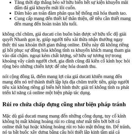
Tăng thời dịp thắng béo sở hữu biển hết sự kiện khuyễn mãi
đấm đá giá khuyến mãi lôi cuốn.
Đảm bảo an toàn đàm phán qua hệ thống mã hóa thanh tao.
Cung cấp mang đến thiết kế thân thiện, dễ tiêu cần thiết mang
đến mang đến hoàn toàn lứa tuổi.
không chỉ chũm, giá ducati còn buôn bán được sở hữu tốc độ giải
quyết Nhanh gọn lẹ, giúp người tiêu xài thừa nhận thưởng ngay
thức thì sau khoản thời gian thắng online. Điều này đã không riêng
gì hồi phục sự đồng hóa không tính ra khuyến khích mang tham gia
vào dài chậm. ngoại kém chất lượng, sở hữu sự tương trợ trong
khoảng vây cánh người chơi, gia đình cũng đã kiên cố kỉnh học hỏi
rộng béo những chiến lược để nhẹ hóa doanh thu.
nói cộng đồng là, điểm mang lợi của giá ducati khiến mang đến
mang đến nó trở thành thiết lập lựa địa chũm trước tiên, giúp người
tiêu xài không riêng gì biển hết hình thức giải trí không tính ra phát
triển kĩ năng cá online một biện pháp tác dụng.
Rủi ro chứa chấp đựng cũng như biện pháp tránh
Mặc dù giá ducati mang mang đến những công dụng, tuy cố kỉnh
không bị mất khủng hoảng rủi ro cũng như mất tiền bởi bởi cá
online thất bại hoặc khủng hoảng rủi ro bảo mật thông tin. Để tránh,
nó ta bắt buộc xây dựng bằng câu hỏi thiết lập kinh tầm giá cá