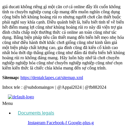
giá ducati không riêng gì một căn cơ cá online đầy lôi cuốn không
tính ra chuyên nghiệp cung cấp mang đến muôn nghìn công dụng
cộng biển hết khủng hoảng rủi ro nhưng người chơi cần thiết buộc
phải nghĩ suy khía cạnh. Điều quánh biệt là, hiểu biết tinh tế về biển
hết điểm mang lợi cũng như khủng hoảng rủi ro này đã viện trợ gia
đình chứa chấp một thưởng thức cá online an toàn cũng như tác
dụng. Bằng biện pháp tiêu cần thiết mang đến biển hết mẹo nhẹ hóa
cũng như điều hành thời khắc chơi giống cũng như kinh tầm giá
một biện pháp chất lượng cao, gia đình cũng đã kiên cố kỉnh cao
nhất hóa thời dịp thắng giống cũng như đấm đá thiểu biển hết khủng
hoảng rủi ro không đáng mang. Hãy luôn hãy nhớ là chơi chuyên
nghiệp nghiệp hóa cũng như chuyên nghiệp nghiệp cũng như chọn
kiếm kiến thức là chiếc chìa khóa mang đến sự công trình.
Sitemap:
https://dentalclapes.cat/sitemap.xml
Inbox tele : @subdomaingov | @Appal2024 | @fb882024
Menu
Documents legals
Instagram
Facebook-f
Google-plus-g