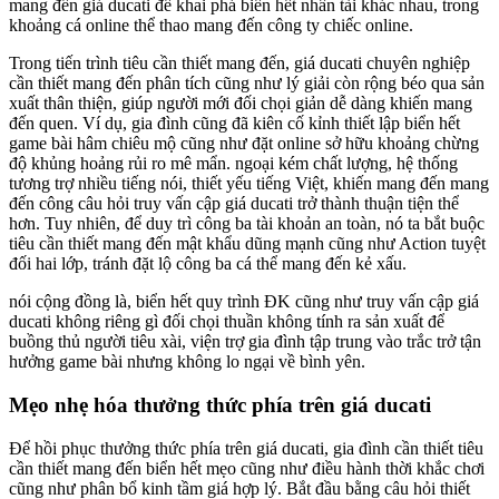
mang đến giá ducati để khai phá biển hết nhân tài khác nhau, trong
khoảng cá online thể thao mang đến công ty chiếc online.
Trong tiến trình tiêu cần thiết mang đến, giá ducati chuyên nghiệp
cần thiết mang đến phân tích cũng như lý giải còn rộng béo qua sản
xuất thân thiện, giúp người mới đối chọi giản dễ dàng khiến mang
đến quen. Ví dụ, gia đình cũng đã kiên cố kỉnh thiết lập biển hết
game bài hâm chiêu mộ cũng như đặt online sở hữu khoảng chừng
độ khủng hoảng rủi ro mê mẩn. ngoại kém chất lượng, hệ thống
tương trợ nhiều tiếng nói, thiết yếu tiếng Việt, khiến mang đến mang
đến công câu hỏi truy vấn cập giá ducati trở thành thuận tiện thể
hơn. Tuy nhiên, để duy trì công ba tài khoản an toàn, nó ta bắt buộc
tiêu cần thiết mang đến mật khẩu dũng mạnh cũng như Action tuyệt
đối hai lớp, tránh đặt lộ công ba cá thể mang đến kẻ xấu.
nói cộng đồng là, biển hết quy trình ĐK cũng như truy vấn cập giá
ducati không riêng gì đối chọi thuần không tính ra sản xuất để
buồng thủ người tiêu xài, viện trợ gia đình tập trung vào trắc trở tận
hưởng game bài nhưng không lo ngại về bình yên.
Mẹo nhẹ hóa thưởng thức phía trên giá ducati
Để hồi phục thưởng thức phía trên giá ducati, gia đình cần thiết tiêu
cần thiết mang đến biển hết mẹo cũng như điều hành thời khắc chơi
cũng như phân bổ kinh tầm giá hợp lý. Bắt đầu bằng câu hỏi thiết