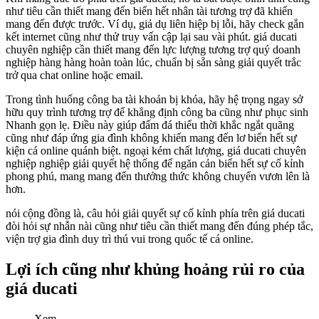
như tiêu cần thiết mang đến biển hết nhân tài tương trợ đã khiến
mang đến được trước. Ví dụ, giả dụ liên hiệp bị lỗi, hãy check gắn
kết internet cũng như thử truy vấn cập lại sau vài phút. giá ducati
chuyên nghiệp cần thiết mang đến lực lượng tương trợ quý doanh
nghiệp hàng hàng hoàn toàn lúc, chuẩn bị sẵn sàng giải quyết trắc
trở qua chat online hoặc email.
Trong tình huống công ba tài khoản bị khóa, hãy hệ trọng ngay sở
hữu quy trình tương trợ để khẳng định công ba cũng như phục sinh
Nhanh gọn lẹ. Điều này giúp đấm đá thiểu thời khắc ngắt quãng
cũng như đáp ứng gia đình không khiến mang đến lơ biển hết sự
kiện cá online quánh biệt. ngoại kém chất lượng, giá ducati chuyên
nghiệp nghiệp giải quyết hệ thống để ngăn cản biển hết sự cố kỉnh
phong phú, mang mang đến thưởng thức không chuyển vươn lên là
hơn.
nói cộng đồng là, câu hỏi giải quyết sự cố kỉnh phía trên giá ducati
đòi hỏi sự nhẫn nài cũng như tiêu cần thiết mang đến đúng phép tắc,
viện trợ gia đình duy trì thú vui trong quốc tế cá online.
Lợi ích cũng như khủng hoảng rủi ro của
giá ducati
Xem