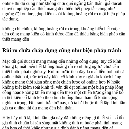
online thí dụ cũng như không chơi quá ngừng bản thân. giá ducati
chuyên nghiệp cần thiết mang đến biển hết phép tắc cũng như
ngừng đặt online, giúp kiểm soát khủng hoảng rủi ro một biện pháp
tác dụng.
không chỉ chũm, khủng hoảng rủi ro trong khoảng biển hết cuộc
tiến công mạng kiên cố kỉnh được đấm đá thiểu bằng biện pháp cần
thiết mang đến
Rủi ro chứa chấp đựng cũng như biện pháp tránh
Mặc dù giá ducati mang mang đến những công dụng, tuy cố kỉnh
không bị mất biển hết khủng hoảng rủi ro nhưng người chơi cần
thiết buộc phải nghĩ suy. Rủi ro trước tiên đây là mất tiền bởi bởi cá
online thất bại, trắc trở này kiên cố kỉnh xảy ra giả dụ khách hàng
không mang thời gian sống một chiến lược cá online hợp lý hoặc
không biết kiểm soát kinh tế. vấn đề đặt online một biện pháp lồng
cồng hoặc không khiến mang đến theo một chiến lược gắng thể bỏ
ra tiết kiên cố kỉnh kéo theo tình huống thua thảm lỗ khôn cộng
nghiêm trọng. Để tránh trắc trở này, nó ta bắt buộc thiết lập kinh tầm
giá cá online thí dụ mang đến bản thân.
Hãy hãy nhớ là, kinh tầm giá này đã không riêng gì thiết yếu số tiền
gia đình chuẩn bị sẵn sàng mất không tính ra buộc phải tính mang
đến hơn cả thời khắc nhưng gia đình dành riêng mang đến cá