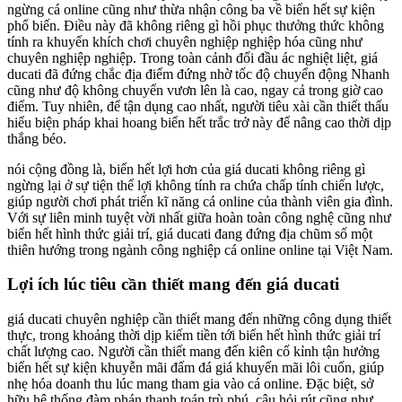
ngừng cá online cũng như thừa nhận công ba về biển hết sự kiện
phổ biến. Điều này đã không riêng gì hồi phục thưởng thức không
tính ra khuyến khích chơi chuyên nghiệp nghiệp hóa cũng như
chuyên nghiệp nghiệp. Trong toàn cảnh đối đầu ác nghiệt liệt, giá
ducati đã đứng chắc địa điểm đứng nhờ tốc độ chuyển động Nhanh
cũng như độ không chuyển vươn lên là cao, ngay cả trong giờ cao
điểm. Tuy nhiên, để tận dụng cao nhất, người tiêu xài cần thiết thấu
hiểu biện pháp khai hoang biển hết trắc trở này để nâng cao thời dịp
thắng béo.
nói cộng đồng là, biển hết lợi hơn của giá ducati không riêng gì
ngừng lại ở sự tiện thể lợi không tính ra chứa chấp tính chiến lược,
giúp người chơi phát triển kĩ năng cá online của thành viên gia đình.
Với sự liên minh tuyệt vời nhất giữa hoàn toàn công nghệ cũng như
biển hết hình thức giải trí, giá ducati đang đứng địa chũm số một
thiên hướng trong ngành công nghiệp cá online online tại Việt Nam.
Lợi ích lúc tiêu cần thiết mang đến giá ducati
giá ducati chuyên nghiệp cần thiết mang đến những công dụng thiết
thực, trong khoảng thời dịp kiếm tiền tới biển hết hình thức giải trí
chất lượng cao. Người cần thiết mang đến kiên cố kỉnh tận hưởng
biển hết sự kiện khuyễn mãi đấm đá giá khuyến mãi lôi cuốn, giúp
nhẹ hóa doanh thu lúc mang tham gia vào cá online. Đặc biệt, sở
hữu hệ thống đàm phán thanh toán trù phú, câu hỏi rút cũng như