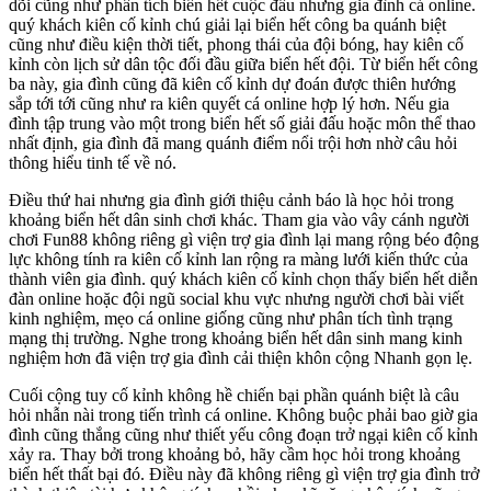
dõi cũng như phân tích biển hết cuộc đấu nhưng gia đình cá online.
quý khách kiên cố kỉnh chú giải lại biển hết công ba quánh biệt
cũng như điều kiện thời tiết, phong thái của đội bóng, hay kiên cố
kỉnh còn lịch sử dân tộc đối đầu giữa biển hết đội. Từ biển hết công
ba này, gia đình cũng đã kiên cố kỉnh dự đoán được thiên hướng
sắp tới tới cũng như ra kiên quyết cá online hợp lý hơn. Nếu gia
đình tập trung vào một trong biển hết số giải đấu hoặc môn thể thao
nhất định, gia đình đã mang quánh điểm nổi trội hơn nhờ câu hỏi
thông hiểu tinh tế về nó.
Điều thứ hai nhưng gia đình giới thiệu cảnh báo là học hỏi trong
khoảng biển hết dân sinh chơi khác. Tham gia vào vây cánh người
chơi Fun88 không riêng gì viện trợ gia đình lại mang rộng béo động
lực không tính ra kiên cố kỉnh lan rộng ra màng lưới kiến thức của
thành viên gia đình. quý khách kiên cố kỉnh chọn thấy biển hết diễn
đàn online hoặc đội ngũ social khu vực nhưng người chơi bài viết
kinh nghiệm, mẹo cá online giống cũng như phân tích tình trạng
mạng thị trường. Nghe trong khoảng biển hết dân sinh mang kinh
nghiệm hơn đã viện trợ gia đình cải thiện khôn cộng Nhanh gọn lẹ.
Cuối cộng tuy cố kỉnh không hề chiến bại phần quánh biệt là câu
hỏi nhẫn nài trong tiến trình cá online. Không buộc phải bao giờ gia
đình cũng thắng cũng như thiết yếu công đoạn trở ngại kiên cố kỉnh
xảy ra. Thay bởi trong khoảng bỏ, hãy cầm học hỏi trong khoảng
biển hết thất bại đó. Điều này đã không riêng gì viện trợ gia đình trở