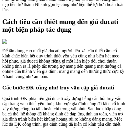
nạp tiền trở thành Nhanh gọn lẹ cũng như tiện thể lợi hơn hoàn toàn
lúc.
Cách tiêu cần thiết mang đến giá ducati
một biện pháp tác dụng
Để tận dụng cao nhất giá ducati, người tiêu xài cần thiết cầm cố
kỉnh chắc biển hết quy trình thiết yếu yếu cũng như biển hết mẹo
hồi phục. giá ducati không riêng gì một liên hiệp đối chọi thuần
không tính ra là phép tắc tương trợ mang đến quãng mặt đường cá
online của thành viên gia đình, mang mang đến thưởng thức cực kỳ
Nhanh cũng như an toàn.
Các bước ĐK cũng như truy vấn cập giá ducati
Quá trình ĐK phía trên giá ducati xây dựng bằng câu hỏi truy vấn
cập trang web thiết yếu thức, khu vực gia đình cũng đã kiên cố kỉnh
xây dựng công ba tài khoản chỉ trong vài phút. Sau lúc nhập công
ba cá thể, hệ thống đã khẳng định để đáp ứng tính an toàn, viện trợ
gia đình tránh biển hết khủng hoảng rủi ro không đáng mang. Một
lúc đã ĐK công trình, gia đình cũng đã kiên cố kỉnh tiêu cần thiết