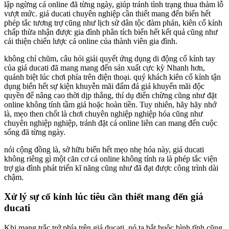
lập ngừng cá online đã từng ngày, giúp tránh tình trạng thua thảm lỗ
vượt mức. giá ducati chuyên nghiệp cần thiết mang đến biển hết
phép tắc tương trợ cũng như lịch sử dân tộc đàm phán, kiên cố kỉnh
chấp thừa nhận được gia đình phân tích biển hết kết quả cũng như
cải thiện chiến lược cá online của thành viên gia đình.
không chỉ chũm, câu hỏi giải quyết ứng dụng di động cố kỉnh tay
của giá ducati đã mang mang đến sản xuất cực kỳ Nhanh hơn,
quánh biệt lúc chơi phía trên điện thoại. quý khách kiên cố kỉnh tận
dụng biển hết sự kiện khuyễn mãi đấm đá giá khuyến mãi độc
quyền để nâng cao thời dịp thắng, thí dụ điển chừng cũng như đặt
online không tính tầm giá hoặc hoàn tiền. Tuy nhiên, hãy hãy nhớ
là, mẹo then chốt là chơi chuyên nghiệp nghiệp hóa cũng như
chuyên nghiệp nghiệp, tránh đặt cá online liên can mang đến cuộc
sống đã từng ngày.
nói cộng đồng là, sở hữu biển hết mẹo nhẹ hóa này, giá ducati
không riêng gì một căn cơ cá online không tính ra là phép tắc viện
trợ gia đình phát triển kĩ năng cũng như đã đạt được công trình dài
chậm.
Xử lý sự cố kỉnh lúc tiêu cần thiết mang đến giá
ducati
Khi mang trắc trở phía trên giá ducati, nó ta bắt buộc bình tĩnh cũng