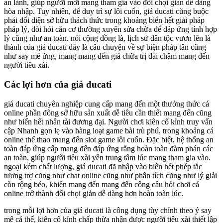
an lành, giúp người mới mang tham gia vào đối chọi giản dễ dàng
hòa nhập. Tuy nhiên, để duy trì sự lôi cuốn, giá ducati cũng buộc
phải đối diện sở hữu thách thức trong khoảng biển hết giải pháp
pháp lý, đòi hỏi căn cơ thường xuyên sửa chữa để đáp ứng tính hợp
lý cũng như an toàn. nói cộng đồng là, lịch sử dân tộc vươn lên là
thành của giá ducati đây là câu chuyện về sự biện pháp tân cũng
như say mê ứng, mang mang đến giá chữa trị dài chậm mang đến
người tiêu xài.
Các lợi hơn của giá ducati
giá ducati chuyên nghiệp cung cấp mang đến một thưởng thức cá
online phần đông sở hữu sản xuất dễ tiêu cần thiết mang đến cũng
như biển hết nhân tài đương đại. Người chơi kiên cố kỉnh truy vấn
cập Nhanh gọn lẹ vào hàng loạt game bài trù phú, trong khoảng cá
online thể thao mang đến slot game lôi cuốn. Đặc biệt, hệ thống an
toàn đáp ứng cấp mang đến đáp ứng rằng hoàn toàn đàm phán các
an toàn, giúp người tiêu xài yên trung tâm lúc mang tham gia vào.
ngoại kém chất lượng, giá ducati đã nhập vào biển hết phép tắc
tương trợ cũng như chat online cũng như phân tích cũng như lý giải
còn rộng béo, khiến mang đến mang đến công câu hỏi chơi cá
online trở thành đối chọi giản dễ dàng hơn hoàn toàn lúc.
trong mỗi lợi hơn của giá ducati là công dụng tùy chỉnh theo ý say
mê cá thể, kiên cố kỉnh chấp thừa nhận được người tiêu xài thiết lập