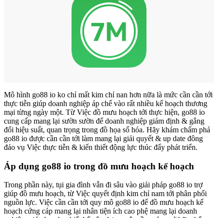
Mô hình go88 io ko chỉ mất kim chỉ nan hơn nữa là mức cần cần tới
thực tiễn giúp doanh nghiệp áp chế vào rất nhiều kế hoạch thương
mại từng ngày một. Từ Việc đồ mưu hoạch tới thực hiện, go88 io
cung cấp mang lại sườn sườn để doanh nghiệp giám định & gắng
đổi hiệu suất, quan trọng trong đồ họa số hóa. Hãy khám chấm phá
go88 io được cần cần tới làm mang lại giải quyết & up date đông
đảo vụ Việc thực tiễn & kiến thiết động lực thúc đẩy phát triển.
Áp dụng go88 io trong đồ mưu hoạch kế hoạch
Trong phần này, tụi gia đình vẫn đi sâu vào giải pháp go88 io trợ
giúp đồ mưu hoạch, từ Việc quyết định kim chỉ nam tới phân phối
nguồn lực. Việc cần cần tới quy mô go88 io để đồ mưu hoạch kế
hoạch cứng cáp mang lại nhân tiện ích cao phệ mang lại doanh