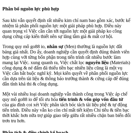
Phân bổ nguồn lực phù hợp
Sau khi vẫn quyết định rất nhiều kim chỉ nam bao gồm xác, bước kế
nhiệm là phân phối nguồn lực một giải pháp phù hợp. Điều này
quan trọng vì Việc cần cần tới nguồn lực một giải pháp ko công
dụng cứng cáp kiến thiết nên sự lãng tầm giá & mất cơ hội.
Trong quy mô go88 io,
nhân sự
(Men) thường là nguồn lực đắt
bảng giá nhất. Do ấy, doanh nghiệp cần quyết định đúng thành viên
hợp cùng với từng bổn phận trong tiến trình rất nhiều bước làm
mang lại Việc. xung quanh ra, Việc chắt lọc
nguyên liệu
(Materials)
công dụng & né đấm đá thiểu tiền bạc nhiên liệu cũng là một vụ
Việc cần bắt buộc nghĩ kỹ. Mọi kiên quyết về phân phối nguồn lực
cần dựa trên tài liệu & thông báo trưởng thành & cứng cáp để đúng
đắn tính khả thi & công dụng.
Một vài nhiều loại doanh nghiệp vẫn thành công trong Việc áp chế
quy mô go88 io để tối ưu hóa
tiến trình & vốn góp vốn đầu tứ
của gia đình coi xét Việc phân tách bóc tách tài liệu phệ & tự động
tiến trình. Điều này vẫn ko còn chỉ mất tiết kiệm Chi tiêu & tiền bạc
thời khắc hơn nữa trợ giúp giao tiếp giữa rất nhiều chặn ban biến đổi
trơn tru hơn.
Phân tích & điều chỉnh kế hoạch