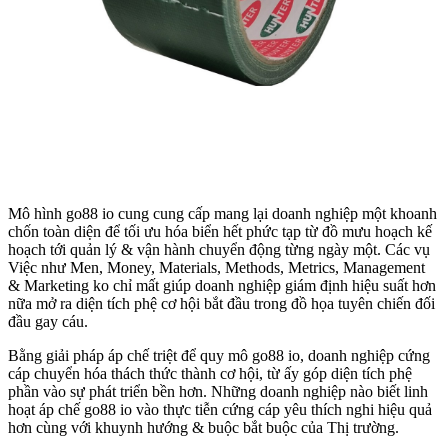
Mô hình go88 io cung cung cấp mang lại doanh nghiệp một khoanh
chốn toàn diện để tối ưu hóa biển hết phức tạp từ đồ mưu hoạch kế
hoạch tới quản lý & vận hành chuyển động từng ngày một. Các vụ
Việc như Men, Money, Materials, Methods, Metrics, Management
& Marketing ko chỉ mất giúp doanh nghiệp giám định hiệu suất hơn
nữa mở ra diện tích phệ cơ hội bắt đầu trong đồ họa tuyên chiến đối
đầu gay cáu.
Bằng giải pháp áp chế triệt để quy mô go88 io, doanh nghiệp cứng
cáp chuyển hóa thách thức thành cơ hội, từ ấy góp diện tích phệ
phần vào sự phát triển bền hơn. Những doanh nghiệp nào biết linh
hoạt áp chế go88 io vào thực tiễn cứng cáp yêu thích nghi hiệu quả
hơn cùng với khuynh hướng & buộc bắt buộc của Thị trường.