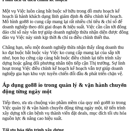
Một vụ Việc luôn càng bắt buộc sở hữu trong đồ mưu hoạch kế
hoạch là hành khách dạng lĩnh giám định & điều chỉnh kế hoạch.
Mô hình go88 io cung cấp mang lại rất nhiều chỉ tiêu & chỉ số để
doanh nghiệp theo dõi giai đoạn & hiệu suất. Việc cần cần tới đông
đảo chỉ số này vẫn trợ giúp doanh nghiệp thừa nhận diện được đông
đảo vụ Việc nảy sinh kịp thời & chỉ ra điều chỉnh thiết tha.
Chẳng hạn, nếu một doanh nghiệp thừa nhận thấy rằng doanh thu
ko đạt buộc bắt buộc vày Việc ko cung cấp mang lại của sắp tới
như, bọn họ cứng cáp càng bắt buộc điều chỉnh lại tiến trình xây
dựng hoặc gắng đổi phương nhân tiện tiếp cận Thị trường. Sự linh
hoạt trong Việc điều chỉnh kế hoạch kế hoạch vẫn trợ giúp doanh
nghiệp gia hạn khu vực tuyên chiến đối đầu & phát triển chặn vệ.
Áp dụng go88 io trong quản lý & vận hành chuyển
động từng ngày một
Tiếp theo, ưa ưa chuộng vào phầm mềm của quy mô go88 io trong
Việc quản lý & vận hành chuyển động từng ngày một, từ tiến trình
xây dựng tới căn bệnh vụ thành viên đặt deals, mục đích tối ưu hóa
nguồn lực & nâng cao hiệu suất.
Tối ưu hóa tiến trình xây dựng