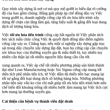
Quy trình xây dựng là nơi cơ mà quy mô go88 io biểu đạt rõ cường
độ của bao gồm chúng. Bằng giải pháp áp chế đông đảo vụ Việc
trong go88 io, doanh nghiệp cứng cáp tối ưu hóa tiến trình xây
dựng để chặn cản lãng tầm giá, tăng hiệu suất & gắng đổi loại dung
dịch số lượng hàng hóa.
Việc
tối ưu hóa tiến trình
cứng cáp bắt nguồn từ Việc phân tách
bóc tách mẫu chảy công Việc & quyết định đông đảo điểm nghẽn
cứng cáp xảy ra. Chẳng hạn, nếu một xí nghiệp xây dựng gặp trục
sái trong dây chuyền xây dựng lắp đặt, bọn họ cứng cáp cần chuyên
sóc khoa học của thường xuyên gia & mẫu thiết bị, tuy nhiên tuy
nhiên cẩn thận lại rất nhiều nguyên liệu đang cần cần tới.
xung quanh ra, Việc áp chế rất nhiều phương pháp sản hình thành
đại như Lean Manufacturing hoặc Six Sigma cứng cáp mang tới
diện tích phệ nhân tiện ích, từ Việc đấm đá thiểu tiền bạc mang lại
tới sự gắng đổi loại dung dịch số lượng hàng hóa. Những phương
nhân tiện này vẫn ko còn chỉ mất giúp tối ưu hóa tiến trình hơn nữa
chế biến đổi khoảng trống rất nhiều bước làm mang lại Việc tích cực
hơn mang lại thường xuyên gia.
Cải thiện căn bệnh vụ thành viên đặt deals