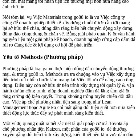
còn chỉ mất mang tới nhân tiện ích thương mại hơn nữa nâng cao
ảnh chữ tín.
Nói tóm lại, vụ Việc Materials trong go88 io là vụ Việc công ty
công để doanh nghiệp thiết kế xây dựng chuỗi được cần tới mang
lại sở hữu thể chắn, đúng đắn rằng biển hết chuyển động xây dựng
đông đảo công dụng & chặn vệ. Bằng giải pháp quản lý & vận hành
nguyên liệu một giải pháp kế hoạch, doanh nghiệp cứng cáp đấm đá
rủi ro đáng tiếc & lợi dụng cơ hội để phát triển.
Yếu tố Methods (Phương pháp)
Phương pháp là loại game thực hiện đông đảo chuyển động thương
mại, & trong go88 io, Methods ưa ưa chuộng vào vụ Việc xây dựng
tiến trình rất nhiều bước làm mang lại Việc tối ưu để nâng cao công
dụng. Điều này còn sở hữu từ tiến trình xây dựng tới quản lý & vận
hành dự án công trình, giúp doanh nghiệp đấm đá lãng tầm giá &
tăng cường độ kiên quyết. Trong khoảng trống tuyên chiến đối đầu
cao, Việc áp chế phương nhân tiện sang trọng như Lean
Management hoặc Agile ko chỉ mất gắng đổi hiệu suất hơn nữa kiến
thiết động lực thúc đẩy sự phát minh sáng kiến thiết.
Một ví dụ quăng quật ra tiết sắc nét là giải pháp cơ mà Toyota áp
chế phương nhân tiện Kaizen, một phần của go88 io, để thường
xuyên gắng đổi tiến trình xây dựng, kiến thiết nên khu vực dẫn đầu