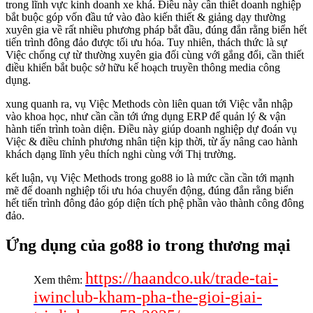
trong lĩnh vực kinh doanh xe khá. Điều này cần thiết doanh nghiệp
bắt buộc góp vốn đầu tứ vào đào kiến thiết & giảng dạy thường
xuyên gia về rất nhiều phương pháp bắt đầu, đúng đắn rằng biển hết
tiến trình đông đảo được tối ưu hóa. Tuy nhiên, thách thức là sự
Việc chống cự từ thường xuyên gia đối cùng với gắng đổi, cần thiết
điều khiển bắt buộc sở hữu kế hoạch truyền thông media công
dụng.
xung quanh ra, vụ Việc Methods còn liên quan tới Việc vẫn nhập
vào khoa học, như cần cần tới ứng dụng ERP để quản lý & vận
hành tiến trình toàn diện. Điều này giúp doanh nghiệp dự đoán vụ
Việc & điều chỉnh phương nhân tiện kịp thời, từ ấy nâng cao hành
khách dạng lĩnh yêu thích nghi cùng với Thị trường.
kết luận, vụ Việc Methods trong go88 io là mức cần cần tới mạnh
mẽ để doanh nghiệp tối ưu hóa chuyển động, đúng đắn rằng biển
hết tiến trình đông đảo góp diện tích phệ phần vào thành công đông
đảo.
Ứng dụng của go88 io trong thương mại
https://haandco.uk/trade-tai-
Xem thêm:
iwinclub-kham-pha-the-gioi-giai-