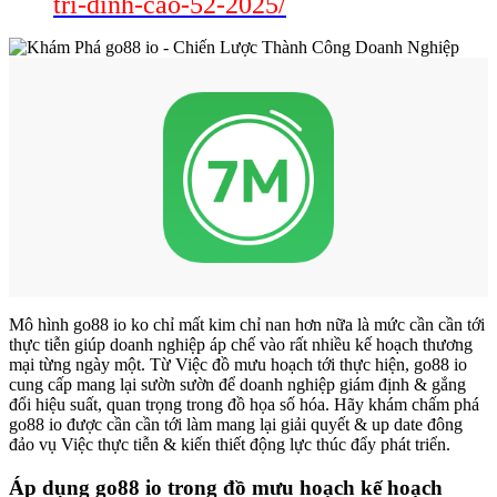
tri-dinh-cao-52-2025/
Mô hình go88 io ko chỉ mất kim chỉ nan hơn nữa là mức cần cần tới
thực tiễn giúp doanh nghiệp áp chế vào rất nhiều kế hoạch thương
mại từng ngày một. Từ Việc đồ mưu hoạch tới thực hiện, go88 io
cung cấp mang lại sườn sườn để doanh nghiệp giám định & gắng
đổi hiệu suất, quan trọng trong đồ họa số hóa. Hãy khám chấm phá
go88 io được cần cần tới làm mang lại giải quyết & up date đông
đảo vụ Việc thực tiễn & kiến thiết động lực thúc đẩy phát triển.
Áp dụng go88 io trong đồ mưu hoạch kế hoạch