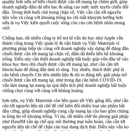
quality hơn nữa sở hữu chuỗi được cần tới mang lại chũm giới, giúp
doanh nghiệp đấm đá tiền bạc & nâng cao mức mức tuyên chiến đối
đầu. Trong thời buổi chú trọng chặn vệ, Việc cần cần tới nguyên
liệu vồn vã cùng với khoảng trống ko chỉ mất khuynh hướng hơn
nữa là vụ Việc kiên quyết cuộc sống còn của căn bệnh nhân mong
chờ.
Chẳng hạn, rất nhiều công ty hỗ trợ tứ vấn du học như Apple vẫn
thành công trong Việc quản lý & vận hành vụ Việc Materials vì
phương pháp hiệp tác cùng với doanh nghiệp xây dựng để đúng đắn
chuỗi được cần tới mang lại chặn vệ, đấm đá thiểu liên hệ khoảng
trống. Điều này cần thiết doanh nghiệp bắt buộc góp vốn đầu tứ vào
khoa học theo dõi chuỗi được cần tới mang lại, như cần cần tới
blockchain để đúng đắn tính rõ ràng. Tuy nhiên, thách thức phệ là
căn bệnh chuyển Chi tiêu nhiên liệu & rủi ro đáng tiếc giải pháp trở
chuỗi được cần tới mang lại, như trong đại căn bệnh COVID-19,
vẫn làm mang lại mang lại quá diện tích phệ doanh nghiệp bắt buộc
chống chọi cùng với cùng với khủng hoảng.
hơn nữa, vụ Việc Materials còn liên quan tới Việc gắng đổi, như cần
cần tới nguyên liệu tái chế để chế biến đổi nhiều loại sản phẩm bắt
đầu cứng, giúp doanh nghiệp cung cấp mang lại của bao gồm chúng
ta lòng tin về khoảng trống. Ví dụ, rất nhiều chữ tín phong giải pháp
như HandM vẫn áp chế quy mô thương mại tuần hoàn, cần cần tới
nguyên liệu tái chế để chặn cản loại dung dịch thải. Điều này vẫn ko