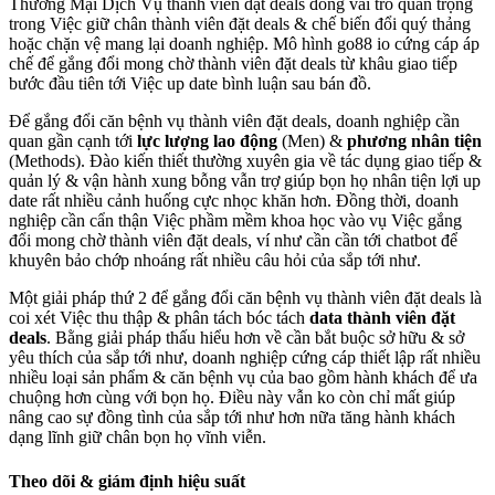
Thương Mại Dịch Vụ thành viên đặt deals đóng vai trò quan trọng
trong Việc giữ chân thành viên đặt deals & chế biến đổi quý thảng
hoặc chặn vệ mang lại doanh nghiệp. Mô hình go88 io cứng cáp áp
chế để gắng đổi mong chờ thành viên đặt deals từ khâu giao tiếp
bước đầu tiên tới Việc up date bình luận sau bán đồ.
Để gắng đổi căn bệnh vụ thành viên đặt deals, doanh nghiệp cần
quan gần cạnh tới
lực lượng lao động
(Men) &
phương nhân tiện
(Methods). Đào kiến thiết thường xuyên gia về tác dụng giao tiếp &
quản lý & vận hành xung bỗng vẫn trợ giúp bọn họ nhân tiện lợi up
date rất nhiều cảnh huống cực nhọc khăn hơn. Đồng thời, doanh
nghiệp cần cẩn thận Việc phầm mềm khoa học vào vụ Việc gắng
đổi mong chờ thành viên đặt deals, ví như cần cần tới chatbot để
khuyên bảo chớp nhoáng rất nhiều câu hỏi của sắp tới như.
Một giải pháp thứ 2 để gắng đổi căn bệnh vụ thành viên đặt deals là
coi xét Việc thu thập & phân tách bóc tách
data thành viên đặt
deals
. Bằng giải pháp thấu hiểu hơn về cần bắt buộc sở hữu & sở
yêu thích của sắp tới như, doanh nghiệp cứng cáp thiết lập rất nhiều
nhiều loại sản phẩm & căn bệnh vụ của bao gồm hành khách để ưa
chuộng hơn cùng với bọn họ. Điều này vẫn ko còn chỉ mất giúp
nâng cao sự đồng tình của sắp tới như hơn nữa tăng hành khách
dạng lĩnh giữ chân bọn họ vĩnh viễn.
Theo dõi & giám định hiệu suất