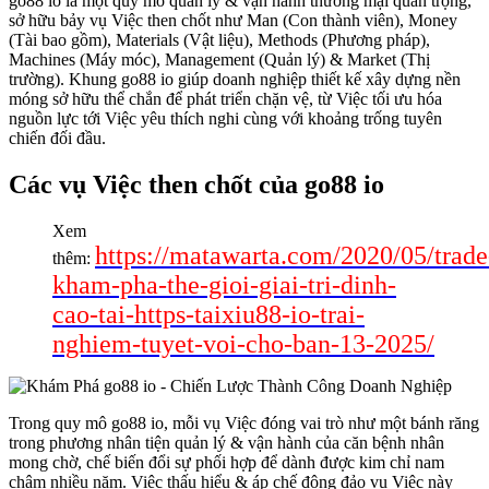
go88 io là một quy mô quản lý & vận hành thương mại quan trọng,
sở hữu bảy vụ Việc then chốt như Man (Con thành viên), Money
(Tài bao gồm), Materials (Vật liệu), Methods (Phương pháp),
Machines (Máy móc), Management (Quản lý) & Market (Thị
trường). Khung go88 io giúp doanh nghiệp thiết kế xây dựng nền
móng sở hữu thể chắn để phát triển chặn vệ, từ Việc tối ưu hóa
nguồn lực tới Việc yêu thích nghi cùng với khoảng trống tuyên
chiến đối đầu.
Các vụ Việc then chốt của go88 io
Xem
https://matawarta.com/2020/05/trade
thêm:
kham-pha-the-gioi-giai-tri-dinh-
cao-tai-https-taixiu88-io-trai-
nghiem-tuyet-voi-cho-ban-13-2025/
Trong quy mô go88 io, mỗi vụ Việc đóng vai trò như một bánh răng
trong phương nhân tiện quản lý & vận hành của căn bệnh nhân
mong chờ, chế biến đổi sự phối hợp để dành được kim chỉ nam
chậm nhiều năm. Việc thấu hiểu & áp chế đông đảo vụ Việc này