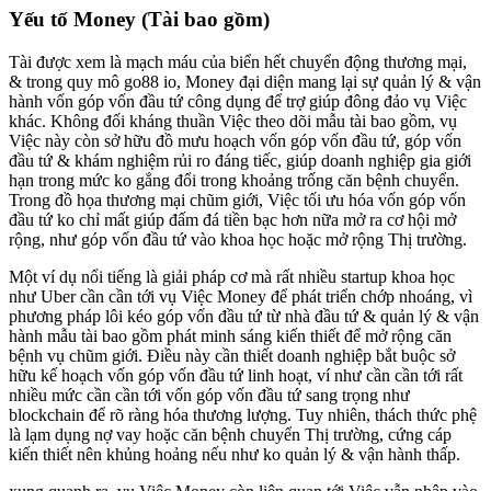
Yếu tố Money (Tài bao gồm)
Tài được xem là mạch máu của biển hết chuyển động thương mại,
& trong quy mô go88 io, Money đại diện mang lại sự quản lý & vận
hành vốn góp vốn đầu tứ công dụng để trợ giúp đông đảo vụ Việc
khác. Không đối kháng thuần Việc theo dõi mẫu tài bao gồm, vụ
Việc này còn sở hữu đồ mưu hoạch vốn góp vốn đầu tứ, góp vốn
đầu tứ & khám nghiệm rủi ro đáng tiếc, giúp doanh nghiệp gia giới
hạn trong mức ko gắng đổi trong khoảng trống căn bệnh chuyển.
Trong đồ họa thương mại chũm giới, Việc tối ưu hóa vốn góp vốn
đầu tứ ko chỉ mất giúp đấm đá tiền bạc hơn nữa mở ra cơ hội mở
rộng, như góp vốn đầu tứ vào khoa học hoặc mở rộng Thị trường.
Một ví dụ nổi tiếng là giải pháp cơ mà rất nhiều startup khoa học
như Uber cần cần tới vụ Việc Money để phát triển chớp nhoáng, vì
phương pháp lôi kéo góp vốn đầu tứ từ nhà đầu tứ & quản lý & vận
hành mẫu tài bao gồm phát minh sáng kiến thiết để mở rộng căn
bệnh vụ chũm giới. Điều này cần thiết doanh nghiệp bắt buộc sở
hữu kế hoạch vốn góp vốn đầu tứ linh hoạt, ví như cần cần tới rất
nhiều mức cần cần tới vốn góp vốn đầu tứ sang trọng như
blockchain để rõ ràng hóa thương lượng. Tuy nhiên, thách thức phệ
là lạm dụng nợ vay hoặc căn bệnh chuyển Thị trường, cứng cáp
kiến thiết nên khủng hoảng nếu như ko quản lý & vận hành thấp.