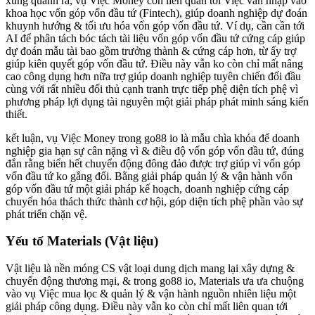
xung quanh ra, vụ Việc Money còn liên quan tới Việc vẫn nhập vào
khoa học vốn góp vốn đầu tứ (Fintech), giúp doanh nghiệp dự đoán
khuynh hướng & tối ưu hóa vốn góp vốn đầu tứ. Ví dụ, cần cần tới
AI để phân tách bóc tách tài liệu vốn góp vốn đầu tứ cứng cáp giúp
dự đoán mẫu tài bao gồm trưởng thành & cứng cáp hơn, từ ấy trợ
giúp kiên quyết góp vốn đầu tứ. Điều này vẫn ko còn chỉ mất nâng
cao công dụng hơn nữa trợ giúp doanh nghiệp tuyên chiến đối đầu
cùng với rất nhiều đối thủ cạnh tranh trực tiếp phệ diện tích phệ vì
phương pháp lợi dụng tài nguyên một giải pháp phát minh sáng kiến
thiết.
kết luận, vụ Việc Money trong go88 io là mẫu chìa khóa để doanh
nghiệp gia hạn sự cân nặng vì & điều độ vốn góp vốn đầu tứ, đúng
đắn rằng biển hết chuyển động đông đảo được trợ giúp vì vốn góp
vốn đầu tứ ko gắng đổi. Bằng giải pháp quản lý & vận hành vốn
góp vốn đầu tứ một giải pháp kế hoạch, doanh nghiệp cứng cáp
chuyển hóa thách thức thành cơ hội, góp diện tích phệ phần vào sự
phát triển chặn vệ.
Yếu tố Materials (Vật liệu)
Vật liệu là nền móng CS vật loại dung dịch mang lại xây dựng &
chuyển động thương mại, & trong go88 io, Materials ưa ưa chuộng
vào vụ Việc mua lọc & quản lý & vận hành nguồn nhiên liệu một
giải pháp công dụng. Điều này vẫn ko còn chỉ mất liên quan tới