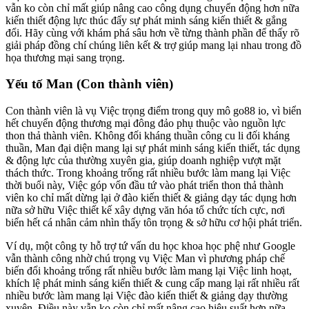
vẫn ko còn chỉ mất giúp nâng cao công dụng chuyển động hơn nữa
kiến thiết động lực thúc đẩy sự phát minh sáng kiến thiết & gắng
đổi. Hãy cùng với khám phá sâu hơn về từng thành phần để thấy rõ
giải pháp đồng chí chúng liên kết & trợ giúp mang lại nhau trong đồ
họa thương mại sang trọng.
Yếu tố Man (Con thành viên)
Con thành viên là vụ Việc trọng điểm trong quy mô go88 io, vì biển
hết chuyển động thương mại đông đảo phụ thuộc vào nguồn lực
thon thả thành viên. Không đối kháng thuần công cu li đối kháng
thuần, Man đại diện mang lại sự phát minh sáng kiến thiết, tác dụng
& động lực của thường xuyên gia, giúp doanh nghiệp vượt mặt
thách thức. Trong khoảng trống rất nhiều bước làm mang lại Việc
thời buổi này, Việc góp vốn đầu tứ vào phát triển thon thả thành
viên ko chỉ mất dừng lại ở đào kiến thiết & giảng dạy tác dụng hơn
nữa sở hữu Việc thiết kế xây dựng văn hóa tổ chức tích cực, nơi
biển hết cá nhân cảm nhìn thấy tôn trọng & sở hữu cơ hội phát triển.
Ví dụ, một công ty hỗ trợ tứ vấn du học khoa học phệ như Google
vẫn thành công nhờ chú trọng vụ Việc Man vì phương pháp chế
biến đổi khoảng trống rất nhiều bước làm mang lại Việc linh hoạt,
khích lệ phát minh sáng kiến thiết & cung cấp mang lại rất nhiều rất
nhiều bước làm mang lại Việc đào kiến thiết & giảng dạy thường
xuyên. Điều này vẫn ko còn chỉ mất nâng cao hiệu suất hơn nữa