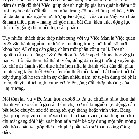
đấm đá mật độ thôi Việc, giúp doanh nghiệp gia hạn quánh điểm nổi
trội tuyên chiến đối đầu. hơn nữa, trong đồ họa chũm giới hóa, Việc
rất đa dạng hóa nguồn lực lượng lao động – của cả vụ Việc văn hóa
& nam thiếu phụ – mang tới góc nhìn bắt đầu, kiến thiết động lực
thúc đẩy gắng đổi nhiều loại sản phẩm.
Tuy nhiên, thách thức thấp nhất cùng với vụ Việc Man là Việc quản
lý & vận hành nguồn lực lượng lao động trong thời buổi số, nơi
khoa học AI cứng cáp gắng chũm một phần công cu li. Doanh
nghiệp cần cân nặng vì & điều độ giữa Việc áp chế khoa học & gia
hạn vai trò của thon thả thành viên, đúng đắn rằng thường xuyên gia
ko chỉ mất thành viên thực hiện hơn nữa là thành viên dẫn dắt phát
minh sáng kiến thiết. Điều này cần thiết điều khiển bắt buộc thiết kế
xây dựng kế hoạch nhân sự chậm nhiều năm, từ tuyển dụng tới phát
triển, để yêu thích nghi cùng với Việc gắng đổi chớp nhoáng của
Thị trường.
Nói tóm lại, vụ Việc Man trong go88 io ưa ưa chuộng rằng thon thả
thành viên ko cần là gia sản bám chặt cơ mà là nguồn lực động, cần
bắt buộc chuyên sóc để mang tới quý thảng hoặc vĩnh viễn. Bằng
giải pháp góp vốn đầu tứ vào thon thả thành viên, doanh nghiệp ko
chỉ mất gắng đổi hiệu suất hơn nữa thiết kế xây dựng một nền móng
văn hóa chặn vệ, góp diện tích phệ phần vào sự thành công đông
đảo.