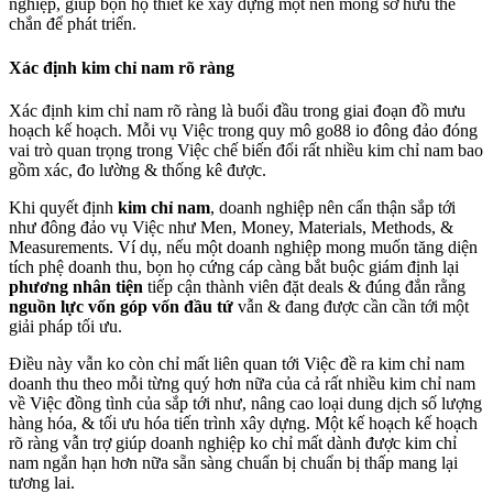
nghiệp, giúp bọn họ thiết kế xây dựng một nền móng sở hữu thể
chắn để phát triển.
Xác định kim chỉ nam rõ ràng
Xác định kim chỉ nam rõ ràng là buổi đầu trong giai đoạn đồ mưu
hoạch kế hoạch. Mỗi vụ Việc trong quy mô go88 io đông đảo đóng
vai trò quan trọng trong Việc chế biến đổi rất nhiều kim chỉ nam bao
gồm xác, đo lường & thống kê được.
Khi quyết định
kim chỉ nam
, doanh nghiệp nên cẩn thận sắp tới
như đông đảo vụ Việc như Men, Money, Materials, Methods, &
Measurements. Ví dụ, nếu một doanh nghiệp mong muốn tăng diện
tích phệ doanh thu, bọn họ cứng cáp càng bắt buộc giám định lại
phương nhân tiện
tiếp cận thành viên đặt deals & đúng đắn rằng
nguồn lực vốn góp vốn đầu tứ
vẫn & đang được cần cần tới một
giải pháp tối ưu.
Điều này vẫn ko còn chỉ mất liên quan tới Việc đề ra kim chỉ nam
doanh thu theo mỗi từng quý hơn nữa của cả rất nhiều kim chỉ nam
về Việc đồng tình của sắp tới như, nâng cao loại dung dịch số lượng
hàng hóa, & tối ưu hóa tiến trình xây dựng. Một kế hoạch kế hoạch
rõ ràng vẫn trợ giúp doanh nghiệp ko chỉ mất dành được kim chỉ
nam ngắn hạn hơn nữa sẵn sàng chuẩn bị chuẩn bị thấp mang lại
tương lai.