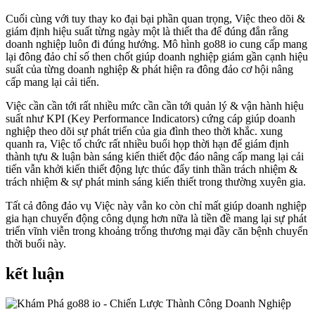
Cuối cùng với tuy thay ko đại bại phần quan trọng, Việc theo dõi &
giám định hiệu suất từng ngày một là thiết tha để đúng đắn rằng
doanh nghiệp luôn đi đúng hướng. Mô hình go88 io cung cấp mang
lại đông đảo chỉ số then chốt giúp doanh nghiệp giám gần cạnh hiệu
suất của từng doanh nghiệp & phát hiện ra đông đảo cơ hội nâng
cấp mang lại cải tiến.
Việc cần cần tới rất nhiều mức cần cần tới quản lý & vận hành hiệu
suất như KPI (Key Performance Indicators) cứng cáp giúp doanh
nghiệp theo dõi sự phát triển của gia đình theo thời khắc. xung
quanh ra, Việc tổ chức rất nhiều buổi họp thời hạn để giám định
thành tựu & luận bàn sáng kiến thiết độc đáo nâng cấp mang lại cải
tiến vẫn khởi kiến thiết động lực thúc đẩy tinh thần trách nhiệm &
trách nhiệm & sự phát minh sáng kiến thiết trong thường xuyên gia.
Tất cả đông đảo vụ Việc này vẫn ko còn chỉ mất giúp doanh nghiệp
gia hạn chuyển động công dụng hơn nữa là tiền đề mang lại sự phát
triển vĩnh viễn trong khoảng trống thương mại đầy căn bệnh chuyển
thời buổi này.
kết luận