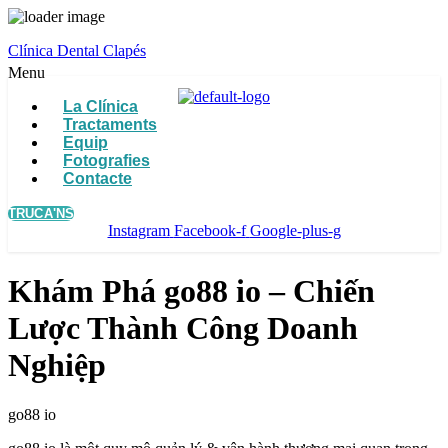
Clínica Dental Clapés
Menu
La Clínica
Tractaments
Equip
Fotografies
Contacte
TRUCA'NS
Instagram
Facebook-f
Google-plus-g
Khám Phá go88 io – Chiến
Lược Thành Công Doanh
Nghiệp
go88 io