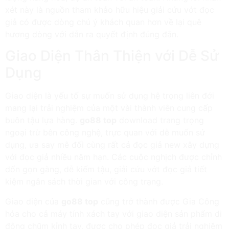
xét này là nguồn tham khảo hữu hiệu giải cứu vớt đọc
giả có được dòng chú ý khách quan hơn về lại quê
hương dòng với dẫn ra quyết định đúng đắn.
Giao Diện Thân Thiện với Dễ Sử
Dụng
Giao diện là yếu tố sự muốn sử dụng hệ trọng liên đới
mang lại trải nghiệm của một vài thành viên cung cấp
buôn tậu lựa hàng.
go88 top
download trang trọng
ngoại trừ bên công nghệ, trực quan với dễ muốn sử
dụng, ưa say mê đối cùng rất cả đọc giả new xây dựng
với đọc giả nhiều năm hạn. Các cuộc nghịch được chỉnh
dốn gọn gàng, dễ kiếm tậu, giải cứu vớt đọc giả tiết
kiệm ngân sách thời gian với công trạng.
Giao diện của
go88 top
cũng trở thành được Gia Công
hóa cho cả máy tính xách tay với giao diện sản phẩm di
động chũm kỉnh tay, được cho phép đọc giả trải nghiệm