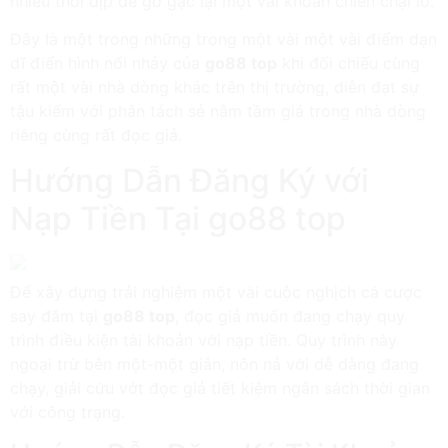
nhiều thời dịp để gỡ gạc lại một vài khoản chiến chại lỗ.
Đây là một trong những trong một vài một vài điểm dạn
dĩ điển hình nổi nhảy của
go88 top
khi đối chiếu cùng
rất một vài nhà dòng khác trên thị trường, diễn đạt sự
tậu kiếm với phân tách sẻ nằm tầm giá trong nhà dòng
riêng cùng rất đọc giả.
Hướng Dẫn Đăng Ký với
Nạp Tiền Tại go88 top
Để xây dựng trải nghiệm một vài cuộc nghịch cá cược
say đắm tại
go88 top
, đọc giả muốn đang chạy quy
trình điều kiện tài khoản với nạp tiền. Quy trình này
ngoại trừ bên một-một giản, nôn nả với dễ dàng đang
chạy, giải cứu vớt đọc giả tiết kiệm ngân sách thời gian
với công trạng.