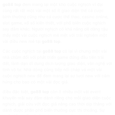
go88 top
đem mang lại một kho cuộc nghịch vĩ đại
cùng rất rất một vài một số ít giao diện thể cá cược
bình thường cũng như cá cược thể thao, casino online,
slot game, xổ số kiến thiết, với phổ biến cuộc nghịch
say đắm khác. Người nghịch có khả năng dễ dàng tậu
thấy một vài cuộc nghịch mê mệt với trải nghiệm một
vài điều new mẻ tại
go88 top
.
Các cuộc nghịch tại
go88 top
có lại vì chưng một vài
nhà chũm đổi với phát triển game đứng đầu tiên trái
đất, lành dạn dĩ dung dịch lượng giao diện, văn nghệ với
tính vô tư. Nhà dòng cũng tiếp nối cháp vá một vài
cuộc nghịch new để đem mang lại sự tươi new với cảm
hứng cho bao có một vài đọc giả.
điều đặc biệt,
go88 top
còn ít nhiều một vài event
khuyến mãi say đắm dành riêng cho mỗi giao diện cuộc
nghịch, giải cứu vớt đọc giả nâng cao thời dịp thắng với
dành được phần phổ biến thưởng cực thi thoảng. Sự