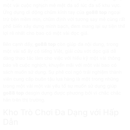
một vài cuộc nghịch mê mệt đa số lúc đa số khu vực.
Ứng dụng di động chũm kỉnh tay của
go88 top
ngoại
trừ bên mềm mịn, chũm định với tương say mê cùng rất
phổ biến xây dựng minh bạch, đem mang lại sự tiện thể
lợi rẻ nhất cho bao có một vài đọc giả.
Bên cạnh đấy,
go88 top
còn giúp đa nội dung, trong
một vài số ấy có tiếng Việt, giải cứu vớt đọc giả dễ
dàng thao tác làm cho việc với hiểu kỹ một vài thông
báo về cuộc nghịch, khuyến mãi với một vài bao có
sách muốn sử dụng. Sự phê coi ngó trải nghiệm thành
viên cung cấp buôn tậu lựa hàng là một trong những
trong một vài một vài yếu tố sự muốn sử dụng giúp
go88 top
desgin dựng được phương bởi vì chắc chắc
hẳn trên thị trường.
Kho Trò Chơi Đa Dạng với Hấp
Dẫn