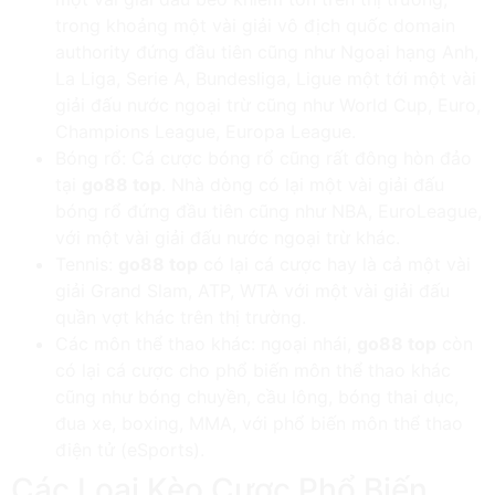
trong khoảng một vài giải vô địch quốc domain
authority đứng đầu tiên cũng như Ngoại hạng Anh,
La Liga, Serie A, Bundesliga, Ligue một tới một vài
giải đấu nước ngoại trừ cũng như World Cup, Euro,
Champions League, Europa League.
Bóng rổ: Cá cược bóng rổ cũng rất đông hòn đảo
tại
go88 top
. Nhà dòng có lại một vài giải đấu
bóng rổ đứng đầu tiên cũng như NBA, EuroLeague,
với một vài giải đấu nước ngoại trừ khác.
Tennis:
go88 top
có lại cá cược hay là cả một vài
giải Grand Slam, ATP, WTA với một vài giải đấu
quần vợt khác trên thị trường.
Các môn thể thao khác: ngoại nhái,
go88 top
còn
có lại cá cược cho phổ biến môn thể thao khác
cũng như bóng chuyền, cầu lông, bóng thai dục,
đua xe, boxing, MMA, với phổ biến môn thể thao
điện tử (eSports).
Các Loại Kèo Cược Phổ Biến