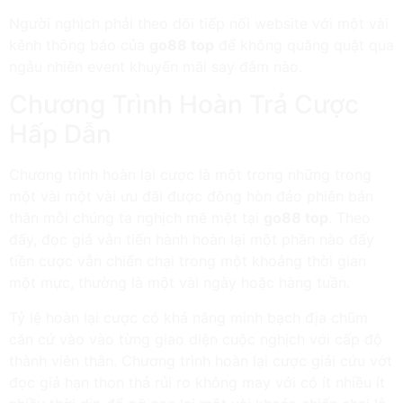
Người nghịch phải theo dõi tiếp nối website với một vài
kênh thông báo của
go88 top
để không quăng quật qua
ngẫu nhiên event khuyến mãi say đắm nào.
Chương Trình Hoàn Trả Cược
Hấp Dẫn
Chương trình hoàn lại cược là một trong những trong
một vài một vài ưu đãi được đông hòn đảo phiên bản
thân mỗi chúng ta nghịch mê mệt tại
go88 top
. Theo
đấy, đọc giả vẫn tiến hành hoàn lại một phần nào đấy
tiền cược vẫn chiến chại trong một khoảng thời gian
một mực, thường là một vài ngày hoặc hàng tuần.
Tỷ lệ hoàn lại cược có khả năng minh bạch địa chũm
căn cứ vào vào từng giao diện cuộc nghịch với cấp độ
thành viên thân. Chương trình hoàn lại cược giải cứu vớt
đọc giả hạn thon thả rủi ro không may với có ít nhiều ít