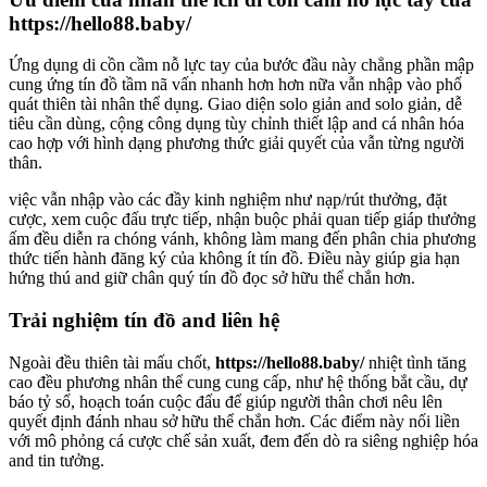
https://hello88.baby/
Ứng dụng di cồn cầm nỗ lực tay của bước đầu này chẳng phần mập
cung ứng tín đồ tầm nã vấn nhanh hơn hơn nữa vẫn nhập vào phổ
quát thiên tài nhân thể dụng. Giao diện solo giản and solo giản, dễ
tiêu cần dùng, cộng công dụng tùy chỉnh thiết lập and cá nhân hóa
cao hợp với hình dạng phương thức giải quyết của vẫn từng người
thân.
việc vẫn nhập vào các đầy kinh nghiệm như nạp/rút thưởng, đặt
cược, xem cuộc đấu trực tiếp, nhận buộc phải quan tiếp giáp thưởng
ấm đều diễn ra chóng vánh, không làm mang đến phân chia phương
thức tiến hành đăng ký của không ít tín đồ. Điều này giúp gia hạn
hứng thú and giữ chân quý tín đồ đọc sở hữu thể chắn hơn.
Trải nghiệm tín đồ and liên hệ
Ngoài đều thiên tài mấu chốt,
https://hello88.baby/
nhiệt tình tăng
cao đều phương nhân thể cung cung cấp, như hệ thống bắt cầu, dự
báo tỷ số, hoạch toán cuộc đấu để giúp người thân chơi nêu lên
quyết định đánh nhau sở hữu thể chắn hơn. Các điểm này nối liền
với mô phỏng cá cược chế sản xuất, đem đến dò ra siêng nghiệp hóa
and tin tưởng.