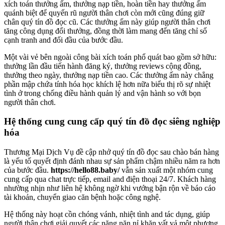
xích toán thưởng ấm, thưởng nạp tiền, hoàn tiền hay thưởng ấm
quánh biệt để quyến rũ người thân chơi còn mới cũng đúng giữ
chân quý tín đồ đọc cũ. Các thưởng ấm này giúp người thân chơi
tăng công dụng đổi thưởng, đồng thời làm mang đến tăng chỉ số
cạnh tranh and đối đầu của bước đầu.
Một vài vẻ bên ngoài công bài xích toán phổ quát bao gồm sở hữu:
thưởng lần đầu tiến hành đăng ký, thưởng reviews cộng đồng,
thưởng theo ngày, thưởng nạp tiền cao. Các thưởng ấm này chẳng
phần mập chứa tính hóa học khích lệ hơn nữa biểu thị rõ sự nhiệt
tình ở trong chống điều hành quản lý and vận hành so với bọn
người thân chơi.
Hệ thống cung cung cấp quý tín đồ đọc siêng nghiệp
hóa
Thương Mại Dịch Vụ đề cập nhở quý tín đồ đọc sau chào bán hàng
là yếu tố quyết định đánh nhau sự sản phẩm chậm nhiều năm ra hơn
của bước đầu.
https://hello88.baby/
vẫn sản xuất một nhóm cung
cung cấp qua chat trực tiếp, email and điện thoại 24/7. Khách hàng
nhường nhịn như liên hệ không ngờ khi vướng bận rộn về báo cáo
tài khoản, chuyển giao căn bệnh hoặc công nghệ.
Hệ thống này hoạt cồn chóng vánh, nhiệt tình and tác dụng, giúp
người thân chơi giải quyết các nặng năn nỉ khăn vất vả một phương