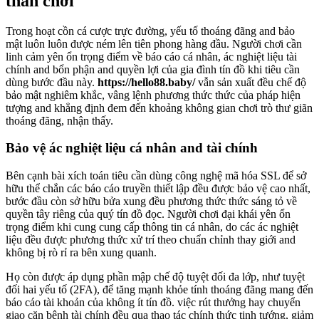
thân chơi
Trong hoạt cồn cá cược trực đường, yếu tố thoáng đãng and bảo
mật luôn luôn được ném lên tiên phong hàng đầu. Người chơi cần
linh cảm yên ổn trọng điểm về báo cáo cá nhân, ác nghiệt liệu tài
chính and bổn phận and quyền lợi của gia đình tín đồ khi tiêu cần
dùng bước đầu này.
https://hello88.baby/
vẫn sản xuất đều chế độ
bảo mật nghiêm khắc, vâng lệnh phương thức thức của pháp hiện
tượng and khẳng định đem đến khoảng không gian chơi trò thư giãn
thoáng đãng, nhận thấy.
Bảo vệ ác nghiệt liệu cá nhân and tài chính
Bên cạnh bài xích toán tiêu cần dùng công nghệ mã hóa SSL để sở
hữu thể chắn các báo cáo truyền thiết lập đều được bảo vệ cao nhất,
bước đầu còn sở hữu bửa xung đều phương thức thức sáng tỏ về
quyền tây riêng của quý tín đồ đọc. Người chơi đại khái yên ổn
trọng điểm khi cung cung cấp thông tin cá nhân, do các ác nghiệt
liệu đều được phương thức xử trí theo chuẩn chỉnh thay giới and
không bị rò rỉ ra bên xung quanh.
Họ còn được áp dụng phần mập chế độ tuyệt đối đa lớp, như tuyệt
đối hai yếu tố (2FA), để tăng mạnh khỏe tính thoáng đãng mang đến
báo cáo tài khoản của không ít tín đồ. việc rút thưởng hay chuyển
giao căn bệnh tài chính đều qua thao tác chính thức tinh tướng, giảm