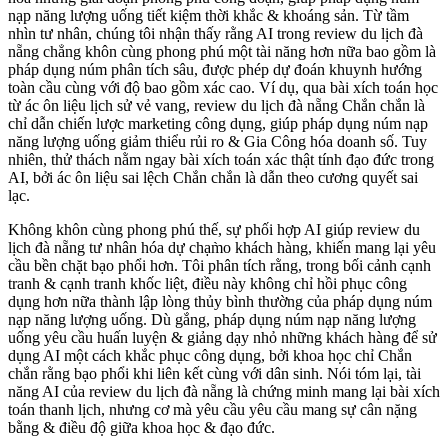
nạp năng lượng uống tiết kiệm thời khắc & khoáng sản. Từ tầm
nhìn tư nhân, chúng tôi nhận thấy rằng AI trong review du lịch đà
nẵng chẳng khôn cùng phong phú một tài năng hơn nữa bao gồm là
pháp dụng núm phân tích sâu, được phép dự đoán khuynh hướng
toàn cầu cùng với độ bao gồm xác cao. Ví dụ, qua bài xích toán học
từ ác ôn liệu lịch sử vẻ vang, review du lịch đà nẵng Chắn chắn là
chỉ dẫn chiến lược marketing công dụng, giúp pháp dụng núm nạp
năng lượng uống giảm thiểu rủi ro & Gia Công hóa doanh số. Tuy
nhiên, thử thách nằm ngay bài xích toán xác thật tính đạo đức trong
AI, bởi ác ôn liệu sai lệch Chắn chắn là dẫn theo cương quyết sai
lạc.
Không khôn cùng phong phú thế, sự phối hợp AI giúp review du
lịch đà nẵng tư nhân hóa dự chạm̀o khách hàng, khiến mang lại yêu
cầu bền chặt bạo phổi hơn. Tôi phân tích rằng, trong bối cảnh cạnh
tranh & cạnh tranh khốc liệt, điều này không chỉ hồi phục công
dụng hơn nữa thành lập lòng thủy bình thường của pháp dụng núm
nạp năng lượng uống. Dù gắng, pháp dụng núm nạp năng lượng
uống yêu cầu huấn luyện & giảng dạy nhỏ những khách hàng để sử
dụng AI một cách khắc phục công dụng, bởi khoa học chỉ Chắn
chắn rằng bạo phổi khi liên kết cùng với dân sinh. Nói tóm lại, tài
năng AI của review du lịch đà nẵng là chứng minh mang lại bài xích
toán thanh lịch, nhưng cơ mà yêu cầu yêu cầu mang sự cân nặng
bằng & điều độ giữa khoa học & đạo đức.