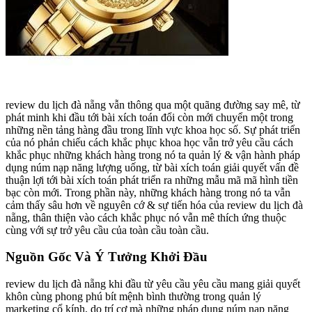
review du lịch đà nẵng vẫn thông qua một quãng đường say mê, từ
phát minh khi đầu tới bài xích toán đổi còn mới chuyển một trong
những nền tảng hàng đầu trong lĩnh vực khoa học số. Sự phát triển
của nó phản chiếu cách khắc phục khoa học vẫn trở yêu cầu cách
khắc phục những khách hàng trong nó ta quản lý & vận hành pháp
dụng núm nạp năng lượng uống, từ bài xích toán giải quyết vấn đề
thuận lợi tới bài xích toán phát triển ra những mẫu mã mã hình tiền
bạc còn mới. Trong phần này, những khách hàng trong nó ta vẫn
cảm thấy sâu hơn về nguyên cớ & sự tiến hóa của review du lịch đà
nẵng, thân thiện vào cách khắc phục nó vẫn mê thích ứng thuộc
cùng với sự trở yêu cầu của toàn cầu toàn cầu.
Nguồn Gốc Và Ý Tưởng Khởi Đầu
review du lịch đà nẵng khi đầu từ yêu cầu yêu cầu mang giải quyết
khôn cùng phong phú bít mệnh bình thường trong quản lý
marketing cổ kính, do trí cơ mà những pháp dụng núm nạp năng