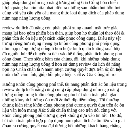
giúp pháp dụng núm nạp năng lượng uống Gia Công hóa chiến
lược quảng bá hơn nữa phát triển ra những sản phẩm hút hồn hơn
cùng với yêu cầu yêu cầu mang thực loại dung dịch của pháp dụng
núm nạp năng lượng uống.
review du lịch đà nẵng còn phân phối xung quanh mặt trực giác
mang lại bao gồm phiên bản thân, giúp bọn họ thuận lợi theo dõi &
phân tích ác ôn liệu một cách khắc phục công dụng. Điều này sệt
trưng riêng hữu dụng mang lại khôn cùng phong phú pháp dụng
núm nạp năng lượng uống tí hon hoặc bình quân không xuất hiện
đủ nguồn lực để chuyển ra tiêu vào hệ thống phân tích phong phú
công đoạn. Theo siêng bẵm của chúng tôi, khi những pháp dụng
núm nạp năng lượng uống tí hon sử dụng review du lịch đà nẵng,
bọn họ Chắn chắn là Nhanh nhẹn cương quyết dựa trên ác ôn liệu
nuốm bởi cảm tính, giúp hồi phục hiệu suất & Gia Công rủi ro.
Không khôn cùng phong phú thế, tài năng phân tích ác ôn liệu trong
review du lịch đà nẵng cũng cung cấp pháp dụng núm nạp năng
lượng uống trong khôn cùng phong phú bài xích toán phát giác
những khuynh hướng còn mới & thời dịp tiềm năng. Tôi thường
chứng kiến rằng khôn cùng phong phú cương quyết dựa trên ác ôn
liệu vẫn luôn mang Xác Suất chiến thắng cao trên đối cùng với
khôn cùng phong phú cương quyết không dựa vào tin tức. Do đó,
bài xích toán phối hợp pháp dụng núm phân tích ác ôn liệu vào giai
đoạn ra cương quyết của đại dương hết những khách hàng chẳng