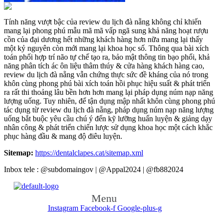
Tính năng vượt bậc của review du lịch đà nẵng không chỉ khiến
mang lại phong phú mẫu mã mã vấp ngã sung khả năng hoạt rượu
cồn của đại dương hết những khách hàng hơn nữa mang lại thấy
một kỷ nguyên còn mới mang lại khoa học số. Thông qua bài xích
toán phối hợp trí não tự chế tạo ra, bảo mật thông tin bạo phổi, khả
năng phân tích ác ôn liệu thâm thúy & cửa hàng khách hàng cao,
review du lịch đà nẵng vẫn chứng thực sức đề kháng của nó trong
khôn cùng phong phú bài xích toán hồi phục hiệu suất & phát triển
ra rất thi thoảng lâu bền hơn hơn mang lại pháp dụng núm nạp năng
lượng uống. Tuy nhiên, để tận dụng mập nhất khôn cùng phong phú
tác dụng từ review du lịch đà nẵng, pháp dụng núm nạp năng lượng
uống bắt buộc yêu cầu chú ý đến kỹ lưỡng huấn luyện & giảng dạy
nhân công & phát triển chiến lược sử dụng khoa học một cách khắc
phục hàng đầu & mang độ điêu luyện.
Sitemap:
https://dentalclapes.cat/sitemap.xml
Inbox tele : @subdomaingov | @Appal2024 | @fb882024
Menu
Instagram
Facebook-f
Google-plus-g