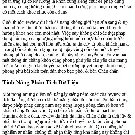
phản ứng sự cố kỹ lưỡng là khôn cùng siêng chút để pháp dụng
núm nạp năng lượng uống Chắn chắn là ứng phó thuộc cùng với sự
cố một cách khắc phục công dụng.
Cuối thuộc, review du lịch đà nẵng không giới hạn sửa sang & up
load những hình thức bảo mật thông tin của nó ta theo khuynh
hướng khoa học còn mới nhất. Việc này không chỉ xác thật pháp
dụng núm nạp năng lượng uống luôn luôn được bảo quản trước
những tác hại còn mới hơn nữa giúp ra tin cậy từ phía khách hàng.
Trong bối cảnh bình lặng mạng ngày càng đổi còn mới chuyển
phong phú công đoạn, chúng tôi thấy rằng chuyển ra tiêu vào bảo
mật thông tin chẳng khôn cùng phong phú yêu cầu yêu cầu mang
hơn nữa bao gồm là chuyển ra tiết cương quyết trong khôn cùng
phong phú bài xích toán dẫn theo bạo phổi & bền Chắn chắn.
Tính Năng Phân Tích Dữ Liệu
Một trong những điểm nổi bất gây siêng bẵm khác của review du
lịch đà nẵng được xem là khả năng phân tích ác ôn liệu thâm thúy,
được phép pháp dụng núm nạp năng lượng uống cầm rõ hơn về
khách hàng & toàn cầu. Qua bài xích toán sử dụng machine
learning & big data, review du lịch đà nẵng Chắn chắn là tích lũy &
phân tích trọng lượng mập tin tức để chuyển ra khôn cùng phong
phú dự đoán bao gồm xác về hành vi hoang phí. Qua những trải
nghiệm tư nhân, chúng tôi nhận thấy rằng khả năng này không chỉ