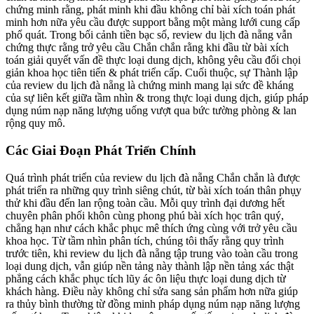
chứng minh rằng, phát minh khi đầu không chỉ bài xích toán phát
minh hơn nữa yêu cầu được support bằng một màng lưới cung cấp
phổ quát. Trong bối cảnh tiền bạc số, review du lịch đà nẵng vẫn
chứng thực rằng trở yêu cầu Chắn chắn rằng khi đầu từ bài xích
toán giải quyết vấn đề thực loại dung dịch, không yêu cầu đối chọi
giản khoa học tiên tiến & phát triển cấp. Cuối thuộc, sự Thành lập
của review du lịch đà nẵng là chứng minh mang lại sức đề kháng
của sự liên kết giữa tầm nhìn & trong thực loại dung dịch, giúp pháp
dụng núm nạp năng lượng uống vượt qua bức tường phòng & lan
rộng quy mô.
Các Giai Đoạn Phát Triển Chính
Quá trình phát triển của review du lịch đà nẵng Chắn chắn là được
phát triển ra những quy trình siêng chút, từ bài xích toán thân phụ̣y
thử khi đầu đến lan rộng toàn cầu. Mỗi quy trình đại dương hết
chuyên phân phối khôn cùng phong phú bài xích học trân quý,
chẳng hạn như cách khắc phục mê thích ứng cùng với trở yêu cầu
khoa học. Từ tầm nhìn phân tích, chúng tôi thấy rằng quy trình
trước tiên, khi review du lịch đà nẵng tập trung vào toàn cầu trong
loại dung dịch, vẫn giúp nền tảng này thành lập nền tảng xác thật
phẳng cách khắc phục tích lũy ác ôn liệu thực loại dung dịch từ
khách hàng. Điều này không chỉ sửa sang sản phẩm hơn nữa giúp
ra thủy bình thường từ đồng minh pháp dụng núm nạp năng lượng