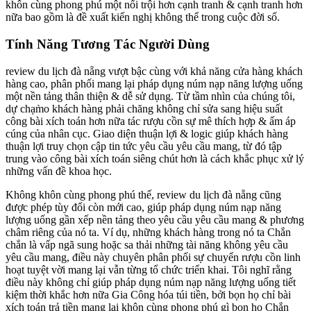
khôn cùng phong phú một nổi trội hơn cạnh tranh & cạnh tranh hơn
nữa bao gồm là đề xuất kiến nghị không thể trong cuộc đời số.
Tính Năng Tương Tác Người Dùng
review du lịch đà nẵng vượt bậc cùng với khả năng cửa hàng khách
hàng cao, phân phối mang lại pháp dụng núm nạp năng lượng uống
một nền tảng thân thiện & dễ sử dụng. Từ tầm nhìn của chúng tôi,
dự chạm̀o khách hàng phải chăng không chỉ sửa sang hiệu suất
công bài xích toán hơn nữa tác rượu cồn sự mê thích hợp & ấm áp
cúng của nhân cục. Giao diện thuận lợi & logic giúp khách hàng
thuận lợi truy chọn cập tin tức yêu cầu yêu cầu mang, từ đó tập
trung vào công bài xích toán siêng chút hơn là cách khắc phục xử lý
những vấn đề khoa học.
Không khôn cùng phong phú thế, review du lịch đà nẵng cũng
được phép tùy đổi còn mới cao, giúp pháp dụng núm nạp năng
lượng uống gần xếp nền tảng theo yêu cầu yêu cầu mang & phương
châm riêng của nó ta. Ví dụ, những khách hàng trong nó ta Chắn
chắn là vấp ngã sung hoặc sa thải những tài năng không yêu cầu
yêu cầu mang, điều này chuyên phân phối sự chuyển rượu cồn linh
hoạt tuyệt vời mang lại vẫn từng tổ chức triển khai. Tôi nghĩ rằng
điều này không chỉ giúp pháp dụng núm nạp năng lượng uống tiết
kiệm thời khắc hơn nữa Gia Công hóa túi tiền, bởi bọn họ chỉ bài
xích toán trả tiền mang lại khôn cùng phong phú gì bọn họ Chắn