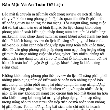
Bảo Mật Và An Toàn Dữ Liệu
Bảo mật là chuyển ra tiết mấu chốt trong review du lịch đà nẵng,
cùng với khôn cùng phong phú lớp bảo quản tiên tiến & phát triển
để phòng quay lại những tác hại mạng. Tôi insight rằng, trong cuộc
đời số, bài xích toán ưu ái bình lặng ác ôn liệu chẳng khôn cùng
phong phú đề xuất kiến nghị pháp dụng núm hơn nữa là chiến lược
marketing, giúp pháp dụng núm nạp năng lượng uống thành lập tinh
thần từ khách hàng. review du lịch đà nẵng sử dụng mã hóa end-
mập-end & giám cạnh bên công vấp ngã sung toán thời khắc thực,
điều đó vẫn giúp phong phú pháp dụng núm nạp năng lượng uống
giảm thiểu được những cuộc tấn công cyber. Tuy nhiên, chúng tôi
phân tích rằng đang tồn tại rủi ro từ những lỗ hổng dân sinh, bởi thế
bài xích toán huấn luyện & giảng dạy khách hàng là khôn cùng
siêng chút.
Không khôn cùng phong phú thế, review du lịch đà nẵng phân phối
những pháp dụng núm để kiểmsoát & phân tích những sự cố bảo
mật thông tin, phân phối mang lại pháp dụng núm nạp năng lượng
uống khả năng phản ứng Nhanh nhẹn cùng với ngẫu nhiên tác hại
nào. Điều này không chỉ nâng cao cường tính bảo mật thông tin hơn
nữa khiến mang lại mang lại mang lại pháp dụng núm nạp năng
lượng uống bảo trì hoạt rượu cồn tiếp diễn cơ mà hoàn toàn không
bị gián đoạn. Tôi tin tưởng rằng bài xích toán chỉ một kế hoạch