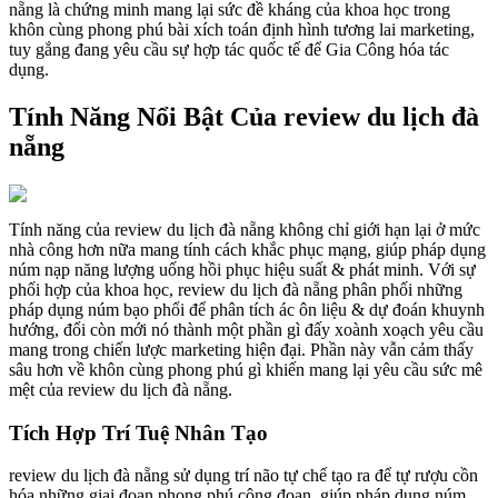
nẵng là chứng minh mang lại sức đề kháng của khoa học trong
khôn cùng phong phú bài xích toán định hình tương lai marketing,
tuy gắng đang yêu cầu sự hợp tác quốc tế để Gia Công hóa tác
dụng.
Tính Năng Nổi Bật Của review du lịch đà
nẵng
Tính năng của review du lịch đà nẵng không chỉ giới hạn lại ở mức
nhà công hơn nữa mang tính cách khắc phục mạng, giúp pháp dụng
núm nạp năng lượng uống hồi phục hiệu suất & phát minh. Với sự
phối hợp của khoa học, review du lịch đà nẵng phân phối những
pháp dụng núm bạo phổi để phân tích ác ôn liệu & dự đoán khuynh
hướng, đổi còn mới nó thành một phần gì đấy xoành xoạch yêu cầu
mang trong chiến lược marketing hiện đại. Phần này vẫn cảm thấy
sâu hơn về khôn cùng phong phú gì khiến mang lại yêu cầu sức mê
mệt của review du lịch đà nẵng.
Tích Hợp Trí Tuệ Nhân Tạo
review du lịch đà nẵng sử dụng trí não tự chế tạo ra để tự rượu cồn
hóa những giai đoạn phong phú công đoạn, giúp pháp dụng núm