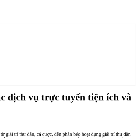
c dịch vụ trực tuyến tiện ích và
ừ giải trí thư dãn, cá cược, đến phần béo hoạt đụng giải trí thư dãn