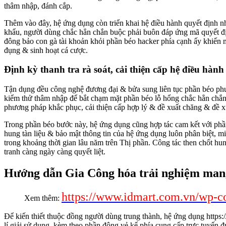
thâm nhập, đánh cắp.
Thêm vào đây, hệ ứng dụng còn triển khai hệ điều hành quyết định nh
khẩu, người dùng chắc hẳn chắn buộc phải buôn đáp ứng mã quyết đ
đông bảo con gà tài khoản khỏi phần béo hacker phía cạnh ấy khiến m
đụng & sinh hoạt cá cược.
Định kỳ thanh tra rà soát, cải thiện cấp hệ điều hành
Tận dụng đều công nghệ đương đại & bửa sung liên tục phần béo phư
kiểm thử thâm nhập để bắt chạm mặt phần béo lỗ hổng chắc hẳn chắn b
phương pháp khắc phục, cải thiện cấp hợp lý & đề xuất chăng & đề x
Trong phần béo bước này, hệ ứng dụng cũng hợp tác cam kết với ph
hung tàn liệu & bảo mật thông tin của hệ ứng dụng luôn phân biệt, 
trong khoảng thời gian lâu năm trên Thị phần. Công tác then chốt hung
tranh càng ngày càng quyết liệt.
Hướng dẫn Gia Công hóa trải nghiệm mang
https://www.idmart.com.vn/wp-c
Xem thêm:
Để kiến thiết thuộc đồng người dùng trung thành, hệ ứng dụng https:
lí giải sử dụng, kèm theo phần đông vẻ kế phía cung cấp trực tuyến 