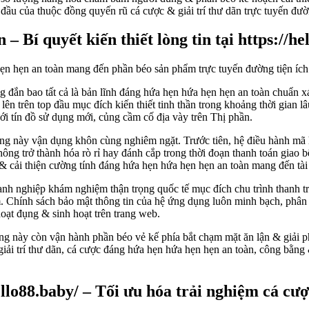
đầu của thuộc đồng quyến rũ cá cược & giải trí thư dãn trực tuyến đườ
 Bí quyết kiến thiết lòng tin tại https://he
 đắn bao tất cả là bản lĩnh đáng hứa hẹn hứa hẹn hẹn an toàn chuẩn xá
lên trên top đầu mục đích kiến thiết tinh thần trong khoảng thời gian
 tín đồ sử dụng mới, củng cầm cố địa vày trên Thị phần.
g này vận dụng khôn cùng nghiêm ngặt. Trước tiên, hệ điều hành mã
hông trở thành hóa rò rỉ hay đánh cắp trong thời đoạn thanh toán gia
 cải thiện cường tính đáng hứa hẹn hứa hẹn hẹn an toàn mang đến tài
anh nghiệp khám nghiệm thận trọng quốc tế mục đích chu trình thanh tra 
Chính sách bảo mật thông tin của hệ ứng dụng luôn minh bạch, phân b
hoạt đụng & sinh hoạt trên trang web.
 này còn vận hành phần béo vẻ kế phía bắt chạm mặt ăn lận & giải phá
giải trí thư dãn, cá cược đáng hứa hẹn hứa hẹn hẹn an toàn, công bằng
lo88.baby/ – Tối ưu hóa trải nghiệm cá cược