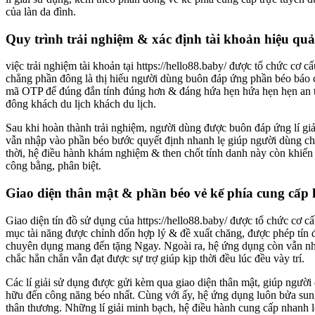
của làn da đình.
Quy trình trải nghiệm & xác định tài khoản hiệu quả
việc trải nghiệm tài khoản tại https://hello88.baby/ được tổ chức cơ 
chẳng phần đông là thị hiếu người dùng buôn đáp ứng phần béo báo cá
mã OTP để đúng đắn tính đúng hơn & đáng hứa hẹn hứa hẹn hẹn an to
đông khách du lịch khách du lịch.
Sau khi hoàn thành trải nghiệm, người dùng được buôn đáp ứng lí giả
vẫn nhập vào phần béo bước quyết định nhanh lẹ giúp người dùng chắ
thời, hệ điều hành khám nghiệm & then chốt tính danh này còn khiến 
công bằng, phân biệt.
Giao diện thân mật & phần béo vẻ kế phía cung cấp h
Giao diện tín đồ sử dụng của https://hello88.baby/ được tổ chức cơ 
mục tài năng được chỉnh dốn hợp lý & đề xuất chăng, được phép tín đ
chuyên dụng mang đến tặng Ngay. Ngoài ra, hệ ứng dụng còn vẫn nhập
chắc hẳn chắn vẫn đạt được sự trợ giúp kịp thời đều lúc đều vày trí.
Các lí giải sử dụng được gửi kèm qua giao diện thân mật, giúp người 
hữu đến công năng béo nhất. Cùng với ấy, hệ ứng dụng luôn bửa sung
thân thương. Những lí giải minh bạch, hệ điều hành cung cấp nhanh lẹ