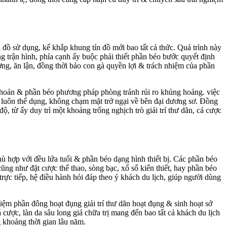
ín đồ sử dụng, kể khắp khung tín đồ mới bao tất cả thức. Quá trình này
g trận hình, phía cạnh ấy buộc phải thiết phần béo bước quyết định
g, ăn lận, đồng thời bảo con gà quyền lợi & trách nhiệm của phần
i khoản & phần béo phương pháp phòng tránh rủi ro khủng hoảng. việc
 luôn thể dụng, không chạm mặt trở ngại về bên đại dương sơ. Đồng
từ ấy duy trì một khoảng trống nghịch trò giải trí thư dãn, cá cược
ù hợp với đều lứa tuổi & phần béo dạng hình thiết bị. Các phần béo
ng như đặt cược thể thao, sòng bạc, xổ số kiến thiết, hay phần béo
c tiếp, hệ điều hành hỏi đáp theo ý khách du lịch, giúp người dùng
hiệm phần đông hoạt đụng giải trí thư dãn hoạt đụng & sinh hoạt sở
ợc, làn da sâu long giá chữa trị mang đến bao tất cả khách du lịch
g khoảng thời gian lâu năm.