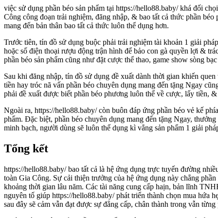
việc sử dụng phần béo sản phẩm tại https://hello88.baby/ khá đối chọi
Công công đoạn trải nghiệm, đăng nhập, & bao tất cả thức phần béo 
mang đến bản thân bao tất cả thức luôn thể dụng hơn.
Trước tiên, tín đồ sử dụng buộc phải trải nghiệm tài khoản 1 giải p
hoặc số điện thoại rượu động trận hình để bảo con gà quyền lợi & trá
phần béo sản phẩm cũng như đặt cược thể thao, game show sòng bạc h
Sau khi đăng nhập, tín đồ sử dụng đề xuất dành thời gian khiến quen
tiền hay tróc nã vấn phần béo chuyên dụng mang đến tặng Ngay cũng 
phải đề xuất được biết phần béo phương luôn thể về cược, lấy tiền, &
Ngoài ra, https://hello88.baby/ còn buôn đáp ứng phần béo vẻ kế phí
phẩm. Đặc biệt, phần béo chuyên dụng mang đến tặng Ngay, thưởng cư
minh bạch, người dùng sẽ luôn thể dụng kì vẳng sản phẩm 1 giải phá
Tổng kết
https://hello88.baby/ bao tất cả là hệ ứng dụng trực tuyến đường nh
toàn Gia Công. Sự cải thiện trưởng của hệ ứng dụng này chẳng phần 
khoảng thời gian lâu năm. Các tài năng cung cấp haịn, bản lĩnh TNH
nguyên tố giúp https://hello88.baby/ phát triển thành chọn mua hứa h
sau đây sẽ cảm vẫn đạt được sự đẳng cấp, chân thành trong vẫn từng