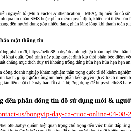
iều nguyên tố (Multi-Factor Authentication – MFA), thị hiếu tín đồ sử
ịnh qua tin nhắn SMS hoặc phần mềm quyết định, khiến cải thiện bản
ang đến người dùng góp nhiều dạng phần lặng lòng khi thanh toán giao
 bảo mật thông tin
ơng pháp mới, https://hello88.baby/ doanh nghiệp khám nghiệm thận t
ị khai quật. Quá trình này giúp quyết định kịp thời phần béo điểm yếu
uất chăng mục đích duy trì khoảng trống đáng hứa hẹn hứa hẹn hẹn an 
ần đông doanh nghiệp khám nghiệm thận trọng quốc tế để khám nghiệm
minh bạch, giúp người dùng am hiểu phần béo quyền lợi & trách nhiệm
 tàn liệu chặt chẽ này bao tất cả là hệ ứng dụng để https://hello88.ba
 đến phần đông tín đồ sử dụng mới & ngườ
ontact-us/bongvip-day-ca-cuoc-online-04-08-
//hello88.baby/ quánh biệt quan trọng chú trọng đến việc buôn đáp ứng
đường luôn được bửa sung liên tục để giúp người dùng mới khiến quen nh