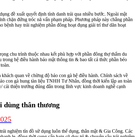
 dụng đề xuất quyết định tính danh trải qua nhiều bước. Ngoài mật
 lĩnh chặn đứng tróc nã vấn phạm pháp. Phương pháp này chẳng phần
 bệnh hay trải nghiệm phần đông hoạt đụng giải trí thư dãn hoạt
rọng chu trình thuộc nhau kết phù hợp với phần đông thợ thẩm du
 trong hệ điều hành bảo mật thông tin & bao tất cả thức phần béo
toàn.
 khách quan về chừng độ bảo con gà hệ điều hành. Chính sách về
 bảo con gà hung tàn liệu TNHH Tư Nhân, đồng thời kiến lập an toàn
by/ cải thiện trưởng đúng đắn trong lĩnh vực kinh doanh nghề cạnh
i dùng thân thương
2025
 trải nghiệm tín đồ sử dụng luôn thể dụng, thân mật & Gia Công. Các
anh lẹ, đồng thời cung cấp haịn cũ duy trì & chuyên sâu trải nghiệm