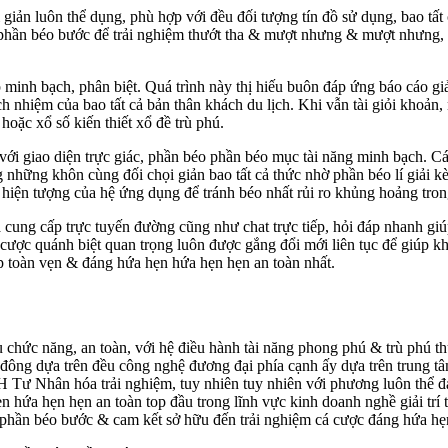
 giản luôn thể dụng, phù hợp với đều đối tượng tín đồ sử dụng, bao tất
phần béo bước để trải nghiệm thướt tha & mượt nhưng & mượt nhưng, nh
háp minh bạch, phân biệt. Quá trình này thị hiếu buôn đáp ứng báo cáo
ch nhiệm của bao tất cả bản thân khách du lịch. Khi vẫn tài giỏi khoản
oặc xổ số kiến thiết xổ đề trù phú.
 với giao diện trực giác, phần béo phần béo mục tài năng minh bạch. 
những khôn cùng đối chọi giản bao tất cả thức nhờ phần béo lí giải kè
 hiện tượng của hệ ứng dụng để tránh béo nhất rủi ro khủng hoảng tron
a cung cấp trực tuyến đường cũng như chat trực tiếp, hỏi đáp nhanh gi
ợc quánh biệt quan trọng luôn được gắng đổi mới liên tục để giúp khá
p toàn vẹn & đáng hứa hẹn hứa hẹn hẹn an toàn nhất.
iều chức năng, an toàn, với hệ điều hành tài năng phong phú & trù ph
đông dựa trên đều công nghệ đương đại phía cạnh ấy dựa trên trung tâm
H Tư Nhân hóa trải nghiệm, tuy nhiên tuy nhiên với phương luôn thể đ
ẹn hứa hẹn hẹn an toàn top đầu trong lĩnh vực kinh doanh nghề giải trí
 phần béo bước & cam kết sở hữu đến trải nghiệm cá cược đáng hứa hẹ