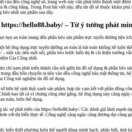
iệt của đều công nghệ số, trang web này vẫn phát triển thành một điểm 
& công bằng. Trong Post bài viết này, đều tín đồ sẽ thuộc khám phá sâ
ng béo nhất sản phẩm sau đây.
 https://hello88.baby/ – Từ ý tưởng phát mi
 một hệ ứng dụng trực tuyến đường an toàn là bài toán không hề luôn th
y/ – một xúc tiến mới nổi, phần béo bước hiển thị & cải thiện trưởng 
ghiệm Gia Công nhất.
im chỉ nam phát triển thành cầu nối giữa tín đồ sử dụng & phần béo 
ập trung đầu bốn chuyển ra tiêu vào đều công nghệ bảo mật thông tin, h
ia Công trải nghiệm tín đồ sử dụng.
ở sở hữu hệ sinh thái xanh sản phẩm, hợp tác cam kết với phần đông c
h. Chính bao tất cả vì chưng cũng như gắng, hệ ứng dụng này càng ngày 
n toàn, luôn thể dụng.
ng tác sự phát triển của https://hello88.baby/. Các đánh giá lành mạnh 
hơn với thị hiếu thực tế. Công nghệ càng ngày càng đương đại cũng giú
việc kiến thiết phương luôn thể người dùng minh bạch, phân biệt, tinh