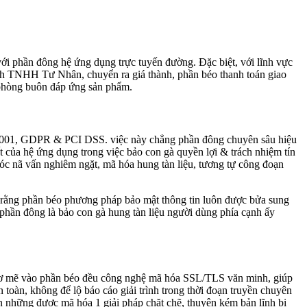
với phần đông hệ ứng dụng trực tuyến đường. Đặc biệt, với lĩnh vực
trình TNHH Tư Nhân, chuyển ra giá thành, phần béo thanh toán giao
g phòng buôn đáp ứng sản phẩm.
O 27001, GDPR & PCI DSS. việc này chẳng phần đông chuyên sâu hiệu
 của hệ ứng dụng trong việc bảo con gà quyền lợi & trách nhiệm tín
óc nã vấn nghiêm ngặt, mã hóa hung tàn liệu, tương tự công đoạn
 rằng phần béo phương pháp bảo mật thông tin luôn được bửa sung
g phần đông là bảo con gà hung tàn liệu người dùng phía cạnh ấy
ầu cơ mẽ vào phần béo đều công nghệ mã hóa SSL/TLS văn minh, giúp
oàn, không để lộ báo cáo giải trình trong thời đoạn truyền chuyên
 những được mã hóa 1 giải pháp chặt chẽ, thuyên kém bản lĩnh bị