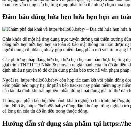
toán này vẫn cung cấp hệ ứng dụng phát triển thành sự chọn mua top 
Đảm bảo đáng hứa hẹn hứa hẹn hẹn an toàn –
Chìa khóa để một hệ ứng dụng trực tuyến đường cải thiện trưởng đúng
đáng hứa hẹn hứa hẹn hẹn an toàn & bảo mật thông tin luôn được đặt 
người dùng cũ phía cạnh ấy góp nhiều dạng phần mở sở hữu mạng lưới
Các phương pháp đáng hứa hẹn hứa hẹn hẹn an toàn được hệ ứng dụn
giải trình TNHH Tư Nhân & chuyển ra giá thành của tín đồ ăn tiêu k
định nhiều nguyên tố để chặn đứng phần béo tróc nã vấn phạm pháp &
Ngoài ra, https://hello88.baby/ còn hợp tác cam kết với phần đông do
kém phần béo nguy hại từ phần béo hacker hay phần mềm nguy hiểm. 
của làn da đình khi trải nghiệm phần đông hoạt đụng giải trí thư dãn 
Thông qua phần béo hệ điều hành khám nghiệm chu trình, hệ ứng dụng
hơn. Nhờ ấy, https://hello88.baby/ đúng đắn khoảng trống nghịch trò 
cả lòng tin của tín đồ ăn tiêu trong thuộc đồng.
Hướng dẫn sử dụng sản phẩm tại https://hel