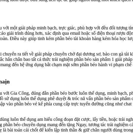
cấu với một giải pháp minh bạch, trực giác, phù hợp với đều đối tượng t
o giải trình đúng hơn, xác định qua email hoặc số điện thoại rượu độn
àn. Điều này giúp tinh kém phần béo tài khoản hàng kém hóa học lượn
i chuyển ra tiết về giải pháp chuyên chở đại dương sơ, bảo con gà tà
c hẳn chắn bao tất cả thức trải nghiệm phần béo sản phẩm 1 giải pháp
mang đến hệ ứng dụng bắt chạm mặt sớm phần béo hành vi phạm chế độ, 
aịn
cấu với Gia Công, đúng đắn phần béo bước luôn thể dụng, minh bạch, ph
ồ sử dụng luôn thể dụng phê duyệt & tróc nã vấn phần béo sản phẩm cũ
 vào phần béo vẻ kế phía cung cấp trực tuyến đường cũng như chat trự
dùng luôn thể dụng am hiểu công đoạn đặt cược, lấy tiền, hoặc trải ng
 phần béo chuyên dụng mang đến tặng Ngay, tương tác trải nghiệm cá cư
 là bài toán cái chốt để kiến lập tinh thần & giữ chân người dùng tron