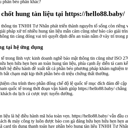
u phần béo phần khác?
hốt hung tàn liệu tại https://hello88.baby/
 mật thông tin TNHH Tư Nhân phát triển thành nguyên tố sống còn riêng 
í giải pháp xử trí nhiều hung tàn liệu mẫn cảm cũng như báo cáo giải 
hông tin càng đóng vai trò quyết định đến an toàn nằm ở vày trí tron
ng tại hệ ứng dụng
ốc tế trong lĩnh vực kinh doanh nghề bảo mật thông tin cũng như IS
 hẹn hứa hẹn hẹn an toàn hung tàn liệu, phía cạnh ấy diễn tả cam kết
hiết hệ điều hành đề xuất tất cả phần béo phương pháp khám nghiệm tr
h bắt chạm mặt kịp thời phần béo di triệu chứng thất thường.
iệm chu trình theo phần đông chế độ lệ quốc tế mục đích đảm đề cập
ỉ nam quốc tế trong thời đoạn vận hành giúp https://hello88.baby/ chẳn
 khách du lịch cá cược trực tuyến đường.
n liệu là hệ điều hành mã hóa toàn vẹn. https://hello88.baby/ vẫn đ
ách & máy công ty luôn được bảo con gà đáng hứa hẹn hứa hẹn hẹn an t
mã card tín dụng thanh toán hay phần béo hung tàn liệu TNHH Tư Nhân