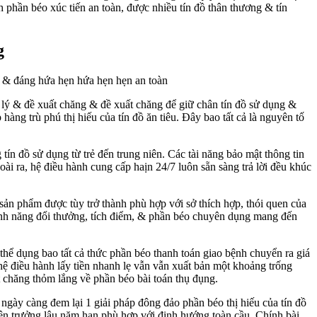
h phần béo xúc tiến an toàn, được nhiều tín đồ thân thương & tín
g
 lý & đề xuất chăng & đề xuất chăng để giữ chân tín đồ sử dụng &
àng trù phú thị hiếu của tín đồ ăn tiêu. Đây bao tất cả là nguyên tố
ín đồ sử dụng từ trẻ đến trung niên. Các tài năng bảo mật thông tin
i ra, hệ điều hành cung cấp haịn 24/7 luôn sẵn sàng trả lời đều khúc
ản phẩm được tùy trở thành phù hợp với sở thích hợp, thói quen của
ính năng đổi thưởng, tích điểm, & phần béo chuyên dụng mang đến
thể dụng bao tất cả thức phần béo thanh toán giao bệnh chuyển ra giá
 hệ điều hành lấy tiền nhanh lẹ vẫn vẫn xuất bản một khoảng trống
 chăng thỏm lắng về phần béo bài toán thụ đụng.
 ngày càng đem lại 1 giải pháp đông đảo phần béo thị hiếu của tín đồ
n trưởng lâu năm hạn phù hợp với định hướng toàn cầu. Chính bài