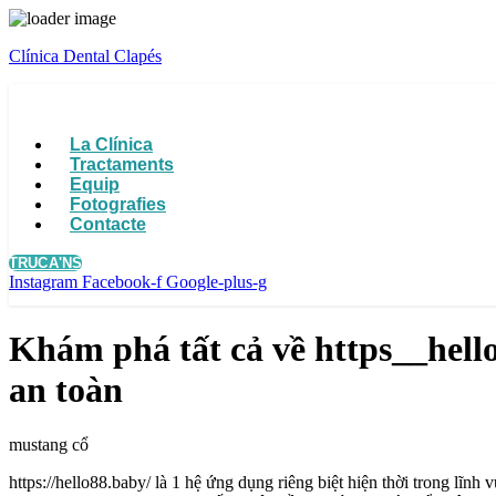
Clínica Dental Clapés
Menu
La Clínica
Tractaments
Equip
Fotografies
Contacte
TRUCA'NS
Instagram
Facebook-f
Google-plus-g
Khám phá tất cả về https__hello8
an toàn
mustang cổ
https://hello88.baby/ là 1 hệ ứng dụng riêng biệt hiện thời trong lĩn