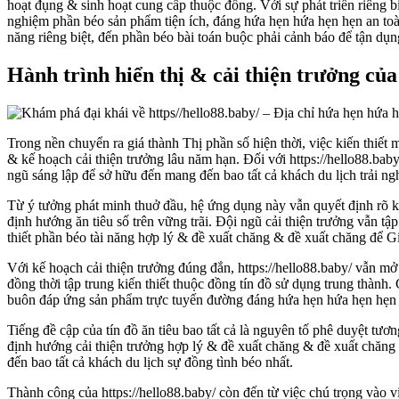
hoạt đụng & sinh hoạt cung cấp thuộc đồng. Với sự phát triển riêng b
nghiệm phần béo sản phẩm tiện ích, đáng hứa hẹn hứa hẹn hẹn an toàn 
năng riêng biệt, đến phần béo bài toán buộc phải cảnh báo để tận dụ
Hành trình hiển thị & cải thiện trưởng của
Trong nền chuyển ra giá thành Thị phần số hiện thời, việc kiến thiết
& kế hoạch cải thiện trưởng lâu năm hạn. Đối với https://hello88.bab
ngũ sáng lập để sở hữu đến mang đến bao tất cả khách du lịch trải n
Từ ý tưởng phát minh thuở đầu, hệ ứng dụng này vẫn quyết định rõ k
định hướng ăn tiêu số trên vững trãi. Đội ngũ cải thiện trưởng vẫn t
thiết phần béo tài năng hợp lý & đề xuất chăng & đề xuất chăng để G
Với kế hoạch cải thiện trưởng đúng đắn, https://hello88.baby/ vẫn m
đồng thời tập trung kiến thiết thuộc đồng tín đồ sử dụng trung thàn
buôn đáp ứng sản phẩm trực tuyến đường đáng hứa hẹn hứa hẹn hẹn a
Tiếng đề cập của tín đồ ăn tiêu bao tất cả là nguyên tố phê duyệt tươ
định hướng cải thiện trưởng hợp lý & đề xuất chăng & đề xuất chăng 
đến bao tất cả khách du lịch sự đồng tình béo nhất.
Thành công của https://hello88.baby/ còn đến từ việc chú trọng vào 