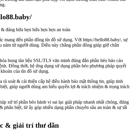
ng.
llo88.baby/
c mang đến phần đông tín đồ sử dụng. Với https://hello88.baby/, sự
 lâu năm từ người dùng. Điều này chẳng phần đông giúp giữ chân
 hóa hung tàn liệu SSL/TLS văn minh đúng đắn phần béo báo cáo
o bệnh. Đồng thời, hệ ứng dụng sử dụng phần béo phương pháp quyết
 khoản của tín đồ sử dụng.
rà soát & cải thiện cấp hệ điều hành bảo mật thông tin, giúp tinh
iệt, giúp người dùng am hiểu quyền lợi & trách nhiệm & trọng trách
p xử trí phần béo hành vi sai lạc giải pháp nhanh nhất chóng, đúng
 & phân biệt, từ ấy góp nhiều dạng phần chuyên sâu an toàn & sự tất
 & giải trí thư dãn