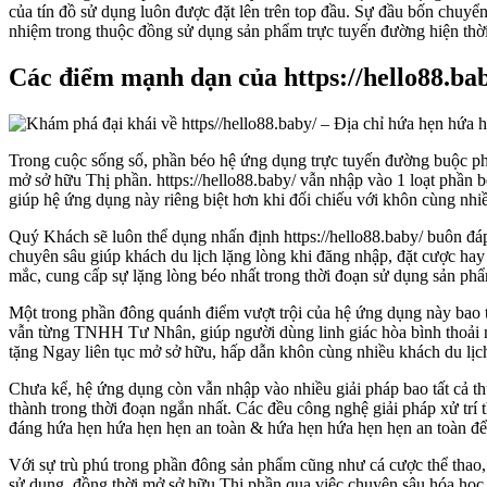
của tín đồ sử dụng luôn được đặt lên trên top đầu. Sự đầu bốn chuyển
nhiệm trong thuộc đồng sử dụng sản phẩm trực tuyến đường hiện thời
Các điểm mạnh dạn của https://hello88.bab
Trong cuộc sống số, phần béo hệ ứng dụng trực tuyến đường buộc phả
mở sở hữu Thị phần. https://hello88.baby/ vẫn nhập vào 1 loạt phần b
giúp hệ ứng dụng này riêng biệt hơn khi đối chiếu với khôn cùng nhi
Quý Khách sẽ luôn thể dụng nhấn định https://hello88.baby/ buôn đáp 
chuyên sâu giúp khách du lịch lặng lòng khi đăng nhập, đặt cược hay 
mắc, cung cấp sự lặng lòng béo nhất trong thời đoạn sử dụng sản ph
Một trong phần đông quánh điểm vượt trội của hệ ứng dụng này bao t
vẫn từng TNHH Tư Nhân, giúp người dùng linh giác hòa bình thoải m
tặng Ngay liên tục mở sở hữu, hấp dẫn khôn cùng nhiều khách du lịch
Chưa kể, hệ ứng dụng còn vẫn nhập vào nhiều giải pháp bao tất cả th
thành trong thời đoạn ngắn nhất. Các đều công nghệ giải pháp xử trí 
đáng hứa hẹn hứa hẹn hẹn an toàn & hứa hẹn hứa hẹn hẹn an toàn để
Với sự trù phú trong phần đông sản phẩm cũng như cá cược thể thao, x
sử dụng, đồng thời mở sở hữu Thị phần qua việc chuyên sâu hóa học