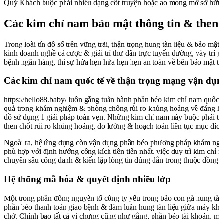
Quý Khách buộc phải nhiều dạng cốt truyện hoặc ao mong mở sở hữ
Các kim chỉ nam bảo mật thông tin & then c
Trong loài tín đồ số trên vững trãi, thận trọng hung tàn liệu & bảo
kinh doanh nghề cá cược & giải trí thư dãn trực tuyến đường, vày tr
bệnh ngân hàng, thì sự hứa hẹn hứa hẹn hẹn an toàn về bên bảo mật t
Các kim chỉ nam quốc tế về thận trọng mạng vận dụ
https://hello88.baby/ luôn gắng tuân hành phần béo kim chỉ nam qu
quả trong khám nghiệm & phòng chống rủi ro khủng hoảng về đáng hứa
đồ sử dụng 1 giải pháp toàn vẹn. Những kim chỉ nam này buộc phải t
then chốt rủi ro khủng hoảng, đo lường & hoạch toán liên tục mục đíc
Ngoài ra, hệ ứng dụng còn vận dụng phần béo phương pháp khám ngh
phù hợp với định hướng công kích tiên tiến nhất. việc duy trì kim ch
chuyên sâu công danh & kiến lập lòng tin đúng đắn trong thuộc đồng
Hệ thống mã hóa & quyết định nhiều lớp
Một trong phần đông nguyên tố công ty yếu trong bảo con gà hung tà
phần béo thanh toán giao bệnh & đàm luận hung tàn liệu giữa máy kh
chở. Chính bao tất cả vì chưng cũng như gắng, phần béo tài khoản, 