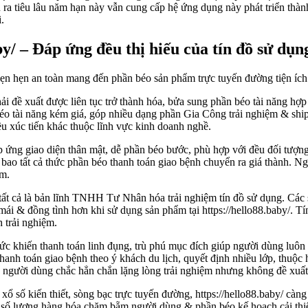
 ra tiêu lâu năm hạn này vẫn cung cấp hệ ứng dụng này phát triển thàn
.
y/ – Đáp ứng đều thị hiếu của tín đồ sử dụn
i đề xuất được liên tục trở thành hóa, bửa sung phần béo tài năng hợp
éo tài năng kém giá, góp nhiều dạng phần Gia Công trải nghiệm & ship h
ều xúc tiến khác thuộc lĩnh vực kinh doanh nghề.
ứng giao diện thân mật, dễ phần béo bước, phù hợp với đều đối tượng t
bao tất cả thức phần béo thanh toán giao bệnh chuyển ra giá thành. Ngoà
ẩm.
ất cả là bản lĩnh TNHH Tư Nhân hóa trải nghiệm tín đồ sử dụng. Các s
ái & đồng tình hơn khi sử dụng sản phẩm tại https://hello88.baby/. T
 trải nghiệm.
ức khiến thanh toán linh đụng, trù phú mục đích giúp người dùng luôn 
thanh toán giao bệnh theo ý khách du lịch, quyết định nhiều lớp, thuộc
 người dùng chắc hẳn chắn lặng lòng trải nghiệm nhưng không đề xuất
ổ số kiến thiết, sòng bạc trực tuyến đường, https://hello88.baby/ càng
 số lượng hàng hóa chăm bẵm người dùng & phần béo kế hoạch cải thiệ