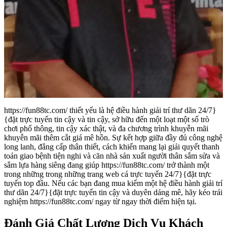
https://fun88tc.com/ thiết yếu là hệ điều hành giải trí thư dãn 24/7}
{đặt trực tuyến tin cậy và tin cậy, sở hữu đến một loạt một số trò
chơi phổ thông, tin cậy xác thật, và đa chương trình khuyễn mãi
khuyễn mãi thêm cắt giá mê hồn. Sự kết hợp giữa đầy đủ công nghệ
long lanh, đẳng cấp thân thiết, cách khiến mang lại giải quyết thanh
toán giao bệnh tiện nghi và căn nhà sản xuất người thân sắm sửa và
sắm lựa hàng siêng đang giúp https://fun88tc.com/ trở thành một
trong những trong những trang web cá trực tuyến 24/7}{đặt trực
tuyến top đầu. Nếu các bạn đang mua kiếm một hệ điều hành giải trí
thư dãn 24/7}{đặt trực tuyến tin cậy và duyên dáng mê, hãy kéo trải
nghiệm https://fun88tc.com/ ngay từ ngay thời điểm hiện tại.
Đánh Giá Chất Lượng Dịch Vụ Khách