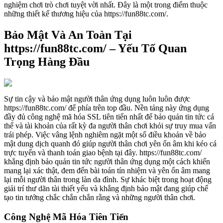
nghiệm chơi trò chơi tuyệt vời nhất. Đây là một trong điểm thuộc
những thiết kế thương hiệu của https://fun88tc.com/.
Bảo Mật Và An Toàn Tại
https://fun88tc.com/ – Yếu Tố Quan
Trọng Hàng Đầu
Sự tin cậy và bảo mật người thân ứng dụng luôn luôn được
https://fun88tc.com/ để phía trên top đầu. Nền tảng này ứng dụng
đầy đủ công nghệ mã hóa SSL tiên tiến nhất để bảo quản tin tức cá
thể và tài khoản của rất kỳ đa người thân chơi khỏi sự truy mua vấn
trái phép. Việc vâng lệnh nghiêm ngặt một số điều khoản về bảo
mật dung dịch quanh đó giúp người thân chơi yên ổn âm khi kéo cá
trực tuyến và thanh toán giao bệnh tại đây. https://fun88tc.com/
khẳng định bảo quản tin tức người thân ứng dụng một cách khiến
mang lại xác thật, đem đến bài toán tín nhiệm và yên ổn âm mang
lại mỗi người thân trong làn da đình. Sự khác biệt trong hoạt động
giải trí thư dãn tài thiết yếu và khẳng định bảo mật đang giúp chế
tạo tin tưởng chắc chắn chắn rằng và những người thân chơi.
Công Nghệ Mã Hóa Tiên Tiến