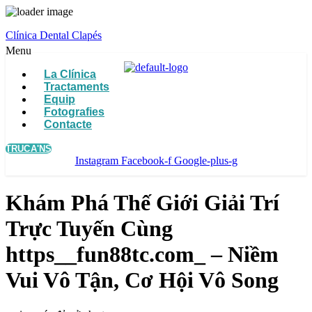
Clínica Dental Clapés
Menu
La Clínica
Tractaments
Equip
Fotografies
Contacte
TRUCA'NS
Instagram
Facebook-f
Google-plus-g
Khám Phá Thế Giới Giải Trí
Trực Tuyến Cùng
https__fun88tc.com_ – Niềm
Vui Vô Tận, Cơ Hội Vô Song