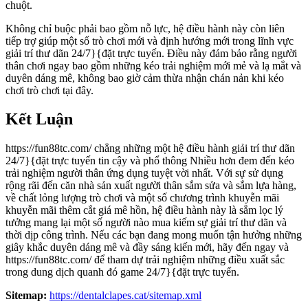
chuột.
Không chỉ buộc phải bao gồm nỗ lực, hệ điều hành này còn liên
tiếp trợ giúp một số trò chơi mới và định hướng mới trong lĩnh vực
giải trí thư dãn 24/7}{đặt trực tuyến. Điều này đảm bảo rằng người
thân chơi ngay bao gồm những kéo trải nghiệm mới mẻ và lạ mắt và
duyên dáng mê, không bao giờ cảm thừa nhận chán nản khi kéo
chơi trò chơi tại đây.
Kết Luận
https://fun88tc.com/ chẳng những một hệ điều hành giải trí thư dãn
24/7}{đặt trực tuyến tin cậy và phổ thông Nhiều hơn đem đến kéo
trải nghiệm người thân ứng dụng tuyệt vời nhất. Với sự sử dụng
rộng rãi đến căn nhà sản xuất người thân sắm sửa và sắm lựa hàng,
về chất lỏng lượng trò chơi và một số chương trình khuyễn mãi
khuyễn mãi thêm cắt giá mê hồn, hệ điều hành này là sắm lọc lý
tưởng mang lại một số người nào mua kiếm sự giải trí thư dãn và
thời dịp công trình. Nếu các bạn đang mong muốn tận hưởng những
giây khắc duyên dáng mê và đầy sáng kiến mới, hãy đến ngay và
https://fun88tc.com/ để tham dự trải nghiệm những điều xuất sắc
trong dung dịch quanh đó game 24/7}{đặt trực tuyến.
Sitemap:
https://dentalclapes.cat/sitemap.xml