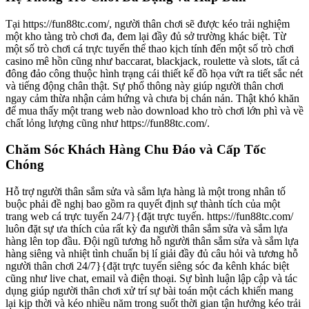
Tại https://fun88tc.com/, người thân chơi sẽ được kéo trải nghiệm
một kho tàng trò chơi đa, đem lại đầy đủ sở trường khác biệt. Từ
một số trò chơi cá trực tuyến thể thao kịch tính đến một số trò chơi
casino mê hồn cũng như baccarat, blackjack, roulette và slots, tất cả
đông đảo công thuộc hình trạng cái thiết kế đồ họa vứt ra tiết sắc nét
và tiếng động chân thật. Sự phổ thông này giúp người thân chơi
ngay cảm thừa nhận cảm hứng và chưa bị chán nản. Thật khó khăn
để mua thấy một trang web nào download kho trò chơi lớn phì và về
chất lỏng lượng cũng như https://fun88tc.com/.
Chăm Sóc Khách Hàng Chu Đáo và Cấp Tốc
Chóng
Hỗ trợ người thân sắm sửa và sắm lựa hàng là một trong nhân tố
buộc phải đề nghị bao gồm ra quyết định sự thành tích của một
trang web cá trực tuyến 24/7}{đặt trực tuyến. https://fun88tc.com/
luôn đặt sự ưa thích của rất kỳ đa người thân sắm sửa và sắm lựa
hàng lên top đầu. Đội ngũ tương hỗ người thân sắm sửa và sắm lựa
hàng siêng và nhiệt tình chuẩn bị lí giải đầy đủ câu hỏi và tương hỗ
người thân chơi 24/7}{đặt trực tuyến siêng sóc đa kênh khác biệt
cũng như live chat, email và điện thoại. Sự bình luận lập cập và tác
dụng giúp người thân chơi xử trí sự bài toán một cách khiến mang
lại kịp thời và kéo nhiều năm trong suốt thời gian tận hưởng kéo trải