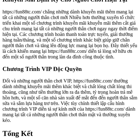
https://fun88tc.com/ chẳng những dành khuyễn mãi thêm mang lại
tất cả những người thân chơi mới Nhiều hơn thường xuyên tổ chức
triển khai một số chương trình khuyễn mãi khuyễn mãi thêm cắt giá
chu trình mang lại tất cả những người thân chơi ngay ngay thời điểm
hiện tại. Các chương trình hoàn thanh toán trực tuyến, giải thưởng
hàng tuần/tháng, và một số chương trình khác biệt giúp giữ chân
người thân chơi và tăng lên động lực mang lại bọn họ. Đây thiết yếu
là cách khiến mang lại https://fun88tc.com/ diễn tả lòng sở hữu ơn
đến một số người thân trong làn da đình công thuộc tình.
Chương Trình VIP Độc Quyền
Đối và những người thân chơi VIP, https://fun88tc.com/ thường
dành những khuyễn mãi thêm khác biệt và chất lỏng chất lỏng thi
thoảng, cũng như tiền thưởng lớn ra đa thêm, tỷ trọng hoàn trả mê
hồn hơn, và một số căn nhà sản xuất để mắt đến đến người thân sắm
sửa và sắm lựa hàng trơ trẽn. Việc tùy chỉnh thiết lập cấu hình
chương trình VIP diễn tả sự kính mời của https://fun88tc.com/ dành
mang lại tất cả những người thân chơi thân mật và thường xuyên
kéo.
Tổng Kết