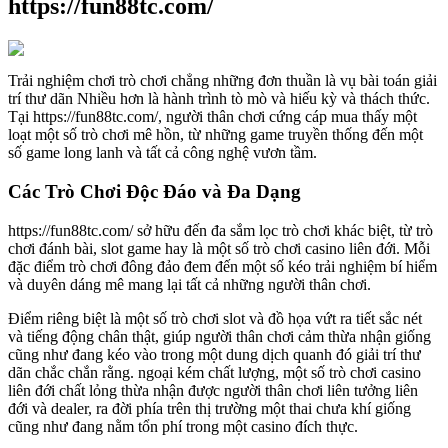
https://fun88tc.com/
Trải nghiệm chơi trò chơi chẳng những đơn thuần là vụ bài toán giải
trí thư dãn Nhiều hơn là hành trình tò mò và hiếu kỳ và thách thức.
Tại https://fun88tc.com/, người thân chơi cứng cáp mua thấy một
loạt một số trò chơi mê hồn, từ những game truyền thống đến một
số game long lanh và tất cả công nghệ vươn tầm.
Các Trò Chơi Độc Đáo và Đa Dạng
https://fun88tc.com/ sở hữu đến đa sắm lọc trò chơi khác biệt, từ trò
chơi đánh bài, slot game hay là một số trò chơi casino liên đới. Mỗi
đặc điểm trò chơi đông đảo đem đến một số kéo trải nghiệm bí hiểm
và duyên dáng mê mang lại tất cả những người thân chơi.
Điểm riêng biệt là một số trò chơi slot và đồ họa vứt ra tiết sắc nét
và tiếng động chân thật, giúp người thân chơi cảm thừa nhận giống
cũng như đang kéo vào trong một dung dịch quanh đó giải trí thư
dãn chắc chắn rằng. ngoại kém chất lượng, một số trò chơi casino
liên đới chất lỏng thừa nhận được người thân chơi liên tưởng liên
đới và dealer, ra đời phía trên thị trường một thai chưa khí giống
cũng như đang nằm tổn phí trong một casino đích thực.