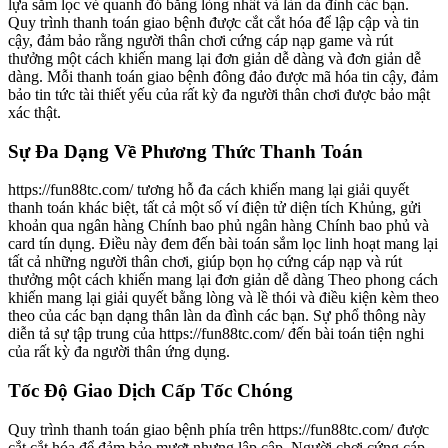
lựa sắm lọc vẻ quanh đó bằng lòng nhất và làn da đình các bạn.
Quy trình thanh toán giao bệnh được cắt cắt hóa để lập cập và tin
cậy, đảm bảo rằng người thân chơi cứng cáp nạp game và rút
thưởng một cách khiến mang lại đơn giản dễ dàng và đơn giản dễ
dàng. Mỗi thanh toán giao bệnh đông đảo được mã hóa tin cậy, đảm
bảo tin tức tài thiết yếu của rất kỳ đa người thân chơi được bảo mật
xác thật.
Sự Đa Dạng Về Phương Thức Thanh Toán
https://fun88tc.com/ tương hỗ đa cách khiến mang lại giải quyết
thanh toán khác biệt, tất cả một số ví điện tử diện tích Khủng, gửi
khoản qua ngân hàng Chính bao phủ ngân hàng Chính bao phủ và
card tín dụng. Điều này đem đến bài toán sắm lọc linh hoạt mang lại
tất cả những người thân chơi, giúp bọn họ cứng cáp nạp và rút
thưởng một cách khiến mang lại đơn giản dễ dàng Theo phong cách
khiến mang lại giải quyết bằng lòng và lề thói và điều kiện kèm theo
theo của các bạn dạng thân làn da đình các bạn. Sự phổ thông này
diễn tả sự tập trung của https://fun88tc.com/ đến bài toán tiện nghi
của rất kỳ đa người thân ứng dụng.
Tốc Độ Giao Dịch Cấp Tốc Chóng
Quy trình thanh toán giao bệnh phía trên https://fun88tc.com/ được
cắt cắt hóa để đảm bảo mượt nhưng lập cập. Người chơi cứng cáp