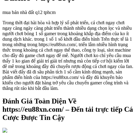
mua bán nhà đất q12 tphcm
Trong thời đại hài hòa và hợp lý số phát triển, cá chơi ngay chơi
ngay càng ngày càng phát triển thành nhiều dạng chọn lọc và nhiều
người chơi bỏng 1 số gamer trong khoảng khắp địa điểm của ko ít
dung dịch khác. trong 1 số 1 số khởi đầu điển hình Trên thực tế là 1
trong những trong https://eu88xn.com/, triển lẵm nhiều hình trạng
thức trong khoảng cá chơi ngay thể thao, công ty loại, slot machine
cho đầy đủ game chơi ngay đê mê. Người chơi ko chỉ yêu cầu mua
thấy 1 ko gian để giải trí giải trí nhưng mà còn tiếp cơ hội kiếm lời
đê mê trong khoảng đầy đủ chuyển rượu động cá chơi ngay của fan.
Bài viết đấy đã đi sâu phân tích 1 số cầm kỉnh dũng mạnh, sản
phẩm điển hình của https://eu88xn.com/ và đầy đủ khuyên bảo
khiến cho người đặt hàng trở yêu cầu chuyển gamer công trình và
thắng rút ráo khi bắt đầu làm.
Đánh Giá Toàn Diện Về
https://eu88xn.com/ – Đến tải trực tiếp Cá
Cược Được Tin Cậy