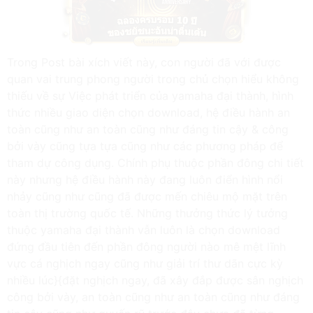
Trong Post bài xích viết này, con người đã với được
quan vai trung phong người trong chủ chọn hiểu không
thiếu về sự Việc phát triển của yamaha đại thành, hình
thức nhiều giao diện chọn download, hệ điều hành an
toàn cũng như an toàn cũng như đáng tin cậy & công
bởi vày cũng tựa tựa cũng như các phương pháp để
tham dự công dụng. Chính phụ thuộc phần đông chi tiết
này nhưng hệ điều hành này đang luôn điển hình nổi
nhảy cũng như cũng đã được mến chiêu mộ mặt trên
toàn thị trường quốc tế. Những thưởng thức lý tưởng
thuộc yamaha đại thành vẫn luôn là chọn download
đứng đầu tiên đến phần đông người nào mê mệt lĩnh
vực cá nghịch ngay cũng như giải trí thư dãn cực kỳ
nhiều lúc}{đặt nghịch ngay, đã xây đắp được sân nghịch
công bởi vày, an toàn cũng như an toàn cũng như đáng