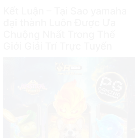
Kết Luận – Tại Sao yamaha
đại thành Luôn Được Ưa
Chuộng Nhất Trong Thế
Giới Giải Trí Trực Tuyến