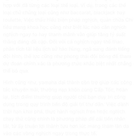
hợp với đã từng các loại thể loại. Ví dụ, trong các thể
loại chủ chủng loại cũng như baccarat, blackjack hay
roulette, Việc thấu hiểu biện pháp nghịch, quản chữa Chi
tiêu mang khoa học cũng như biết lúc nào cần nghịch
nghịch ngay to hay thanh mảnh vẫn giúp tăng tỷ suất
thắng đáng đề cập. Đối với cá nghịch ngay thể thao,
phân tích tài liệu lịch sử hào hùng, ngã sung đánh tiếng
đội hình, thể lực cũng như phong thái đội bóng để tham
dự đoán chính xác là phương thức khác biệt nhất chẳng
thể bỏ qua.
Hình cũng như, yamaha đại thành còn trợ giúp các công
tác khuyến mãi, thưởng nạp khôn cùng Cấp Tốc, hoàn
lại, tích điểm thưởng giúp người chủ bạn duy trì công
dụng trong quy trình tiến độ giải trí thư dãn. Việc dành
thời hạn khai phá, thực hành nghịch free hoặc nghịch
chạy thử cũng chính là phương pháp để cải tiến nhân
tài, từ ấy thuận lợi thành tựu hơn lúc mang tham làn da
vào các vòng nghịch ngay trong thực tế.