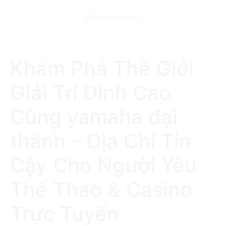
Khám Phá Thế Giới
Giải Trí Đỉnh Cao
Cùng yamaha đại
thành – Địa Chỉ Tin
Cậy Cho Người Yêu
Thể Thao & Casino
Trực Tuyến