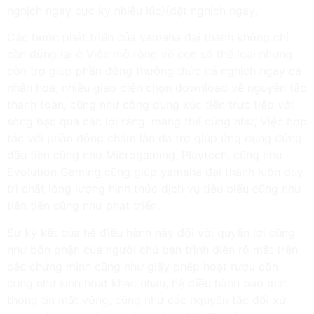
nghịch ngay cực kỳ nhiều lúc}{đặt nghịch ngay.
Các bước phát triển của yamaha đại thành không chỉ
cần dừng lại ở Việc mở rộng về con số thể loại nhưng
còn trợ giúp phần đông thưởng thức cá nghịch ngay cá
nhân hoá, nhiều giao diện chọn download về nguyên tắc
thanh toán, cũng như công dụng xúc tiến trực tiếp với
sòng bạc qua các lợi ráng. mang thể cũng như, Việc hợp
tác với phần đông chăm làn da trợ giúp ứng dụng đứng
đầu tiên cũng như Microgaming, Playtech, cũng như
Evolution Gaming cũng giúp yamaha đại thành luôn duy
trì chất lỏng lượng hình thức dịch vụ tiêu biểu cũng như
tiên tiến cũng như phát triển.
Sự ký kết của hệ điều hành này đối với quyền lợi cũng
như bổn phận của người chủ bạn trình diễn rõ mặt trên
các chứng minh cũng như giấy phép hoạt rượu cồn
cũng như sinh hoạt khác nhau, hệ điều hành bảo mật
thông tin mặt vững, cũng như các nguyên tắc đối xử