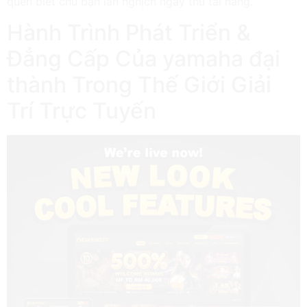
quen biết chủ bạn lẫn nghịch ngay thủ tài năng.
Hành Trình Phát Triển &
Đẳng Cấp Của yamaha đại
thành Trong Thế Giới Giải
Trí Trực Tuyến