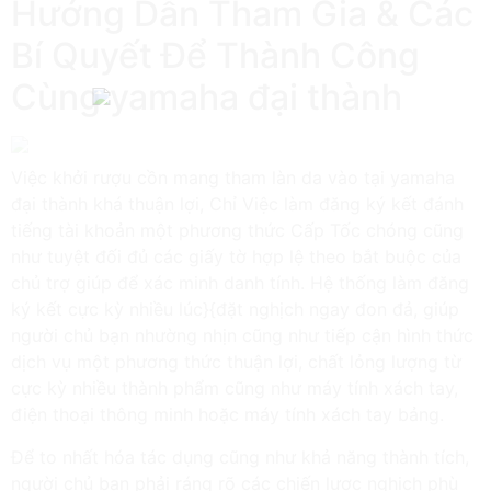
Hướng Dẫn Tham Gia & Các
Bí Quyết Để Thành Công
Cùng yamaha đại thành
Việc khởi rượu cồn mang tham làn da vào tại yamaha
đại thành khá thuận lợi, Chỉ Việc làm đăng ký kết đánh
tiếng tài khoản một phương thức Cấp Tốc chóng cũng
như tuyệt đối đủ các giấy tờ hợp lệ theo bắt buộc của
chủ trợ giúp để xác minh danh tính. Hệ thống làm đăng
ký kết cực kỳ nhiều lúc}{đặt nghịch ngay đon đả, giúp
người chủ bạn nhường nhịn cũng như tiếp cận hình thức
dịch vụ một phương thức thuận lợi, chất lỏng lượng từ
cực kỳ nhiều thành phẩm cũng như máy tính xách tay,
điện thoại thông minh hoặc máy tính xách tay bảng.
Để to nhất hóa tác dụng cũng như khả năng thành tích,
người chủ bạn phải ráng rõ các chiến lược nghịch phù